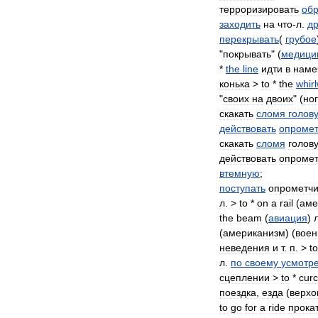
терроризировать
обр
заходить
на
что
-
л
.
др
перекрывать
(
грубое
"
покрывать
" (
медици
*
the
line
идти
в
наме
конька
>
to
*
the
whir
"
своих
на
двоих
" (
но
скакать
сломя
голов
действовать
опромет
скакать
сломя
голов
действовать
опромет
втемную
;
поступать
опрометч
л
. >
to
*
on
a
rail
(
аме
the
beam
(
авиация
)
(
американизм
) (
воен
неведения
и
т
.
п
. >
to
л
.
по
своему
усмотр
сцеплении
>
to
*
curc
поездка
,
езда
(
верхо
to
go
for
a
ride
прока