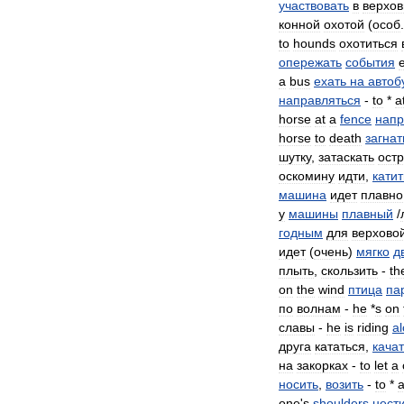
участвовать
в
верхо
конной
охотой
(
особ
to
hounds
охотиться
опережать
события
a
bus
ехать
на
автоб
направляться
-
to
*
a
horse
at
a
fence
напр
horse
to
death
загнат
шутку
,
затаскать
остр
оскомину
идти
,
катит
машина
идет
плавно
у
машины
плавный
/
годным
для
верхово
идет
(
очень
)
мягко
д
плыть
,
скользить
-
th
on
the
wind
птица
па
по
волнам
-
he
*
s
on
славы
-
he
is
riding
a
друга
кататься
,
кача
на
закорках
-
to
let
a
носить
,
возить
-
to
*
one
'
s
shoulders
нест