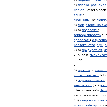
4
)
плавно
,
равномер
ride
on
Father
'
s
back
плыть
;
скользить
The
clouds
5
)
мор
.
стоять
на
як
6
)
а
)
подавлять
;
терроризировать
б
)
одолевать
(
о
чувства
беспокойство
.
Syn
:
o
7
)
а
)
придираться
,
и
2
.
б
)
разг
.
высмеиват
1
.,
rib
2
.
8
)
пускать
на
самоте
не
вмешиваться
let
it
9
)
обуславливаться
,
зависеть
от
(
on
)
plan
The
committee
'
s
deci
часто
зависит
от
гол
10
)
импровизироват
ride
out
ride
up
to
rid