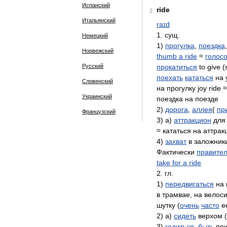
Испанский
ride
2
Итальянский
raɪd
1
.
сущ
.
Немецкий
1
)
прогулка
,
поездка
Норвежский
thumb
a
ride
≈
голос
Русский
прокатиться
to
give
(
поехать
кататься
на
Словенский
на
прогулку
joy
ride
Украинский
поездка
на
поезде
2
)
дорога
,
аллея
(
пр
Французский
3
)
а
)
аттракцион
для
≈
кататься
на
аттрак
4
)
захват
в
заложник
Фактически
правител
take
for
a
ride
2
.
гл
.
1
)
передвигаться
на
в
трамвае
,
на
велос
шутку
(
очень
часто
е
2
)
а
)
сидеть
верхом
(
3
)
годиться
,
быть
пр