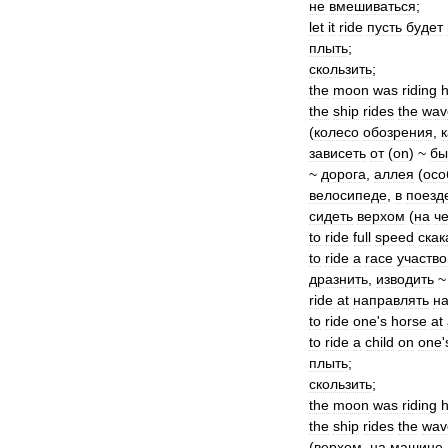
не
вмешиваться
;
let
it
ride
пусть
будет
плыть
;
скользить
;
the
moon
was
riding
h
the
ship
rides
the
wav
(
колесо
обозрения
,
зависеть
от
(
on
) ~
бы
~
дорога
,
аллея
(
осо
велосипеде
,
в
поезд
сидеть
верхом
(
на
ч
to
ride
full
speed
скак
to
ride
a
race
участво
дразнить
,
изводить
ride
at
направлять
н
to
ride
one
'
s
horse
at
to
ride
a
child
on
one
'
плыть
;
скользить
;
the
moon
was
riding
h
the
ship
rides
the
wav
(
верхом
,
на
машине