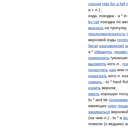
города
ride
for
a
fall
r
и
т
.
п
.) ;
езда
,
поездка
-
a
*
in
by
rail
поездка
по
же
выехать
на
прогулку
продолжительность
верховой
езды
групп
бега
(
разговорное
)
а
a
*
обмануть
,
провес
прикончить
/
укокоши
высмеять
кого
-
л
.,
по
подшутить
над
кем
-
л
разыграть
кого
-
л
.
ех
скакать
-
to
*
hard
/
ful
ездить
верхом
;
иметь
хорошую
поса
to
*
and
tie
попереме
имеющих
одну
лоша
заниматься
верхово
(
на
чем
-
л
.) -
to
*
a
do
помеле
(
о
ведьме
)
з