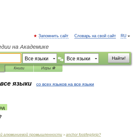
Запомнить сайт
Словарь на свой сайт
RU
едии на Академике
Найти!
Книги
Игры ⚽
 все языки
со всех языков на все языки
од
?
ий
алюминиевой
промышленности
anchor
foot
/
leg
/
grip
?
>