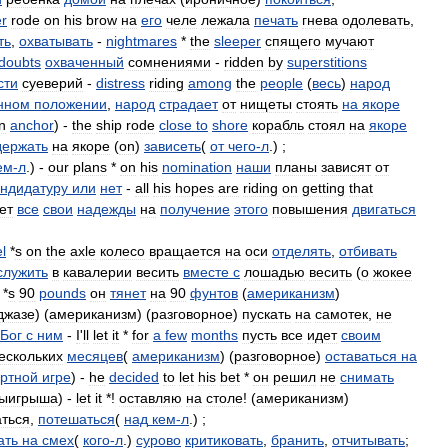
r
rode
on
his
brow
на
его
челе
лежала
печать
гнева
одолевать
,
ть
,
охватывать
-
nightmares
*
the
sleeper
спящего
мучают
doubts
охваченный
сомнениями
-
ridden
by
superstitions
сти
суеверий
-
distress
riding
among
the
people
(
весь
)
народ
нном
положении
,
народ
страдает
от
нищеты
стоять
на
якоре
n
anchor
) -
the
ship
rode
close
to
shore
корабль
стоял
на
якоре
держать
на
якоре
(
on
)
зависеть
(
от
чего
-
л
.) ;
ем
-
л
.) -
our
plans
*
on
his
nomination
наши
планы
зависят
от
андидатуру
или
нет
-
all
his
hopes
are
riding
on
getting
that
ет
все
свои
надежды
на
получение
этого
повышения
двигаться
l
*
s
on
the
axle
колесо
вращается
на
оси
отделять
,
отбивать
служить
в
кавалерии
весить
вместе
с
лошадью
весить
(
о
жокее
*
s
90
pounds
он
тянет
на
90
фунтов
(
американизм
)
джазе
) (
американизм
) (
разговорное
)
пускать
на
самотек
,
не
Бог
с
ним
-
I
'
ll
let
it
*
for
a
few
months
пусть
все
идет
своим
ескольких
месяцев
(
американизм
) (
разговорное
)
оставаться
на
артной
игре
) -
he
decided
to
let
his
bet
*
он
решил
не
снимать
ыигрыша
) -
let
it
*!
оставляю
на
столе
! (
американизм
)
аться
,
потешаться
(
над
кем
-
л
.) ;
ать
на
смех
(
кого
-
л
.)
сурово
критиковать
,
бранить
,
отчитывать
;