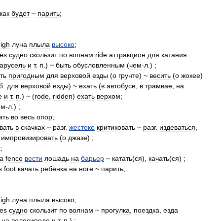
как
будет
~
парить
;
igh
луна
плыла
высоко
;
es
судно
скользит
по
волнам
ride
аттракцион
для
катания
карусель
и
т
.
п
.) ~
быть
обусловленным
(
чем
-
л
.) ;
ть
пригодным
для
верховой
езды
(
о
грунте
) ~
весить
(
о
жокее
)
б
.
для
верховой
езды
) ~
ехать
(
в
автобусе
,
в
трамвае
,
на
е
и
т
.
п
.) ~ (
rode
,
ridden
)
ехать
верхом
;
ем
-
л
.) ;
ать
во
весь
опор
;
вать
в
скачках
~
разг
.
жестоко
критиковать
~
разг
.
издеваться
,
~
импровизировать
(
о
джазе
) ;
а
;
a
fence
вести
лошадь
на
барьер
~
катать
(
ся
),
качать
(
ся
) ;
s
foot
качать
ребенка
на
ноге
~
парить
;
igh
луна
плыла
высоко
;
es
судно
скользит
по
волнам
~
прогулка
,
поездка
,
езда
,
на
велосипеде
и
т
.
п
.) ;