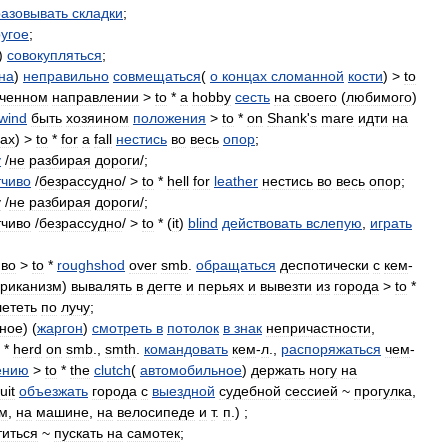
азовывать
складки
;
угое
;
)
совокупляться
;
на
)
неправильно
совмещаться
(
о
концах
сломанной
кости
) >
to
ченном
направлении
>
to
*
a
hobby
сесть
на
своего
(
любимого
)
lwind
быть
хозяином
положения
>
to
*
on
Shank
'
s
mare
идти
на
гах
) >
to
*
for
a
fall
нестись
во
весь
опор
;
у
/
не
разбирая
дороги
/;
чиво
/
безрассудно
/ >
to
*
hell
for
leather
нестись
во
весь
опор
;
у
/
не
разбирая
дороги
/;
чиво
/
безрассудно
/ >
to
* (
it
)
blind
действовать
вслепую
,
играть
иво
>
to
*
roughshod
over
smb
.
обращаться
деспотически
с
кем
-
риканизм
)
вывалять
в
дегте
и
перьях
и
вывезти
из
города
>
to
*
лететь
по
лучу
;
ное
) (
жаргон
)
смотреть
в
потолок
в
знак
непричастности
,
*
herd
on
smb
.,
smth
.
командовать
кем
-
л
.,
распоряжаться
чем
-
ению
>
to
*
the
clutch
(
автомобильное
)
держать
ногу
на
uit
объезжать
города
с
выездной
судебной
сессией
~
прогулка
,
м
,
на
машине
,
на
велосипеде
и
т
.
п
.) ;
титься
~
пускать
на
самотек
;