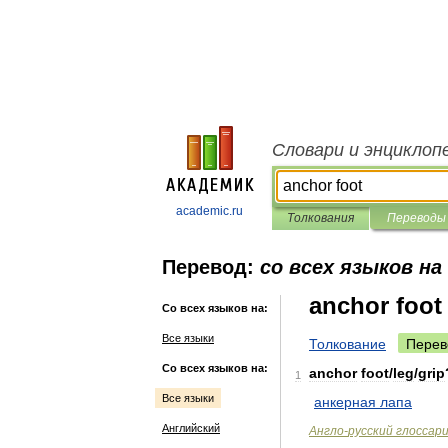
Словари и энциклоп
academic.ru
Толкования
Переводы
Перевод:
со всех языков на
anchor foot
Со всех языков на:
Все языки
Толкование
Перев
Со всех языков на:
anchor
foot
/
leg
/
grip
1
Все языки
анкерная
лапа
Английский
Англо
-
русский
глоссар