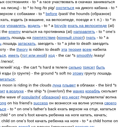
вых
состязаниях
-
to
*
a
race
участвовать
в
скачках
заниматься
.
на
лисиц
) -
to
*
to
hog
/
to
pig
/
охотиться
на
дикого
кабана
-
to
*
верхом
с
собаками
-
to
*
before
/
past
/
the
hounds
(
образное
)
ехать
,
ездить
(
в
машине
,
на
велосипеде
,
поезде
и
т
.
п
.) -
to
*
in
усе
управлять
,
водить
-
to
*
a
bicycle
ехать
на
велосипеде
(
at
)
t
the
enemy
мчаться
на
противника
(
at
)
направлять
-
to
*
one
'
s
авить
лошадь
на
препятствие
(
конный
спорт
)
гнать
-
to
*
a
ь
лошадь
затаскать
,
заездить
-
to
*
a
joke
to
death
заездить
оту
-
the
theory
is
ridden
to
death
эта
теория
всем
набила
ься
,
иметь
(
тот
или
иной
)
ход
-
the
car
*
s
smoothly
/
easy
/
/
легко
/;
легкий
/
ход
-
the
cart
*
s
hard
в
телеге
сильно
трясет
быть
й
езды
(
о
грунте
) -
the
ground
*
s
soft
по
этому
грунту
лошадь
вигаться
;
e
moon
is
riding
in
the
clouds
луна
плывет
в
облаках
-
the
bird
*
s
рит
в
воздухе
-
the
ship
*
s
(
over
/
on
/)
the
waves
корабль
скользит
the
wave
of
popularity
(
образное
)
его
несет
/
подхватила
/
волна
long
on
his
friend
'
s
success
он
вознесся
на
волне
успеха
своего
ться
-
to
*
on
one
'
s
father
'
s
back
ехать
верхом
на
отце
,
кататься
child
*
on
one
'
s
foot
качать
ребенка
на
ноге
катать
,
качать
;
a
child
on
one
'
s
foot
качать
ребенка
на
ноге
-
to
*
a
child
home
on
и
ребенка
домой
на
плечах
(
ироничное
)
покоиться
;