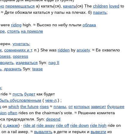
но
перемещаться
а
)
катать
(
ся
),
качать
(
ся
)
The
children
loved
to
. ≈
Дети
обожали
кататься
у
папы
на
плечах
.
б
)
парить
;
were
riding
high
. ≈
Высоко
по
небу
плыли
облака
оре
,
стоять
на
приколе
перен
.
угнетать
;
х
,
сомнениях
и
т
.
п
.)
She
was
ridden
by
anxiety
. ≈
Ее
охватило
bsess
,
oppress
зводить
,
издеваться
Syn:
nag
II
ь
,
дразнить
Syn:
tease
к
;
ride
≈
пусть
будет
как
будет
быть
обусловленным
(
чем
-
л
.) ;
s
on
which
the
future
rises
≈
планы
,
от
которых
зависит
будущее
sion
often
rides
on
the
chairman
'
s
vote
. ≈
Решение
комитета
оса
председателя
.
Syn:
depend
ь
(
о
джазе
)
∙
ride
at
ride
away
ride
off
ride
down
ride
high
ride
on
e
on
a
rail
амер
. ≈
вывалять
в
дегте
и
перьях
и
вывезти
из