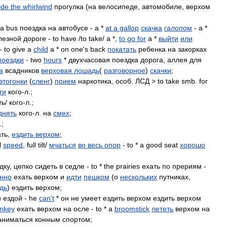
ide
the
whirlwind
прогулка
(
на
велосипеде
,
автомобиле
,
верхом
a
bus
поездка
на
автобусе
-
a
*
at
a
gallop
скачка
галопом
-
a
*
лезной
дороге
-
to
have
/
to
take
/
a
*,
to
go
for
a
*
выйти
или
-
to
give
a
child
a
*
on
one
'
s
back
покатать
ребенка
на
закорках
поездки
-
two
hours
*
двухчасовая
поездка
дорога
,
аллея
для
а
всадников
верховая
лошадь
(
разговорное
)
скачки
;
втогонки
(
сленг
)
прием
наркотика
,
особ
.
ЛСД
>
to
take
smb
.
for
ти
кого
-
л
.;
ть
/
кого
-
л
.;
днять
кого
-
л
.
на
смех
;
.;
ать
,
ездить
верхом
;
l
speed
,
full
tilt
/
мчаться
во
весь
опор
-
to
*
a
good
seat
хорошо
дку
,
цепко
сидеть
в
седле
-
to
*
the
prairies
ехать
по
прериям
-
нно
ехать
верхом
и
идти
пешком
(
о
нескольких
путниках
,
дь
)
ездить
верхом
;
й
ездой
-
he
can
'
t
*
он
не
умеет
ездить
верхом
ездить
верхом
nkey
ехать
верхом
на
осле
-
to
*
a
broomstick
лететь
верхом
на
аниматься
конным
спортом
;