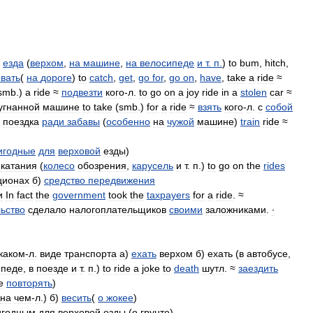
,
езда
(
верхом
,
на
машине
,
на
велосипеде
и
т
.
п
.
)
to
bum
,
hitch
,
овать
(
на
дороге
)
to
catch
,
get
,
go
for
,
go
on
,
have
,
take
a
ride
≈
smb
.)
a
ride
≈
подвезти
кого
-
л
.
to
go
on
a
joy
ride
in
a
stolen
car
≈
угнанной
машине
to
take
(
smb
.)
for
a
ride
≈
взять
кого
-
л
.
с
собой
≈
поездка
ради
забавы
(
особенно
на
чужой
машине
)
train
ride
≈
игодные
для
верховой
езды
)
катания
(
колесо
обозрения
,
карусель
и
т
.
п
.)
to
go
on
the
rides
ционах
б
)
средство
передвижения
и
In
fact
the
government
took
the
taxpayers
for
a
ride
. ≈
ьство
сделало
налогоплательщиков
своими
заложниками
.
∙
каком
-
л
.
виде
транспорта
а
)
ехать
верхом
б
)
ехать
(
в
автобусе
,
ипеде
,
в
поезде
и
т
.
п
.)
to
ride
a
joke
to
death
шутл
. ≈
заездить
е
повторять
)
на
чем
-
л
.)
б
)
весить
(
о
жокее
)
игодным
для
верховой
езды
(
о
грунте
)