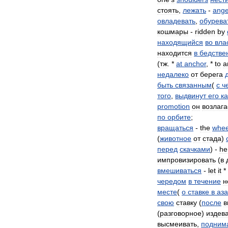
стоять
,
лежать
-
ange
овладевать
,
обурева
кошмары
-
ridden
by
находящийся
во
вла
находится
в
бедстве
(
тж
. *
at
anchor
, *
to
a
недалеко
от
берега
быть
связанным
(
с
ч
того
,
выдвинут
его
к
promotion
он
возлага
по
орбите
;
вращаться
-
the
whee
(
животное
от
стада
)
перед
скачками
) -
he
импровизировать
(
в
вмешиваться
-
let
it
*
чередом
в
течение
н
месте
(
о
ставке
в
аз
свою
ставку
(
после
в
(
разговорное
)
издев
высмеивать
,
подним