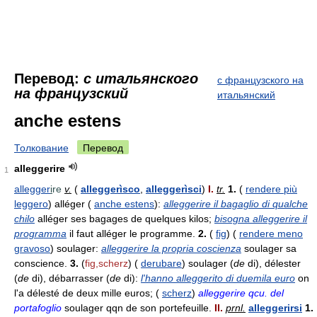
Перевод:
с итальянского
с французского на
на французский
итальянский
anche estens
Толкование
Перевод
alleggerire
1
allegger
i
re
v.
(
alleggerìsco
,
alleggerìsci
)
I.
tr.
1.
(
rendere più
leggero
) alléger (
anche estens
):
alleggerire il bagaglio di qualche
chilo
alléger ses bagages de quelques kilos;
bisogna alleggerire il
programma
il faut alléger le programme.
2.
(
fig
) (
rendere meno
gravoso
) soulager:
alleggerire la propria coscienza
soulager sa
conscience.
3.
(
fig,scherz
) (
derubare
) soulager (
de
di), délester
(
de
di), débarrasser (
de
di):
l'hanno alleggerito di duemila euro
on
l'a délesté de deux mille euros; (
scherz
)
alleggerire qcu. del
portafoglio
soulager qqn de son portefeuille.
II.
prnl.
alleggerirsi
1.