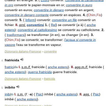
chaleur en énergie.
3.
(
Econ
) convertir:
convertire la cartamoneta
in oro
convertir le papier-monnaie en or;
convertire in euro
convertir en euros;
convertire in denaro
convertir en argent;
convertire in denaro contante
convertir en espèces.
4.
(
Chim,Fis
)
convertir.
5.
(
Inform
) convertir:
convertire un file
convertir un
fichier.
II.
prnl.
convertirsi
1.
(
Rel
) se convertir (
a
à) (
anche
estens
):
convertirsi al cattolicesimo
se convertir au catholicisme.
2.
(
trasformarsi
) se transformer (
in
en), se changer (
in
en).
3.
(
Chim,Fis
) se convertir, se transformer:
l'acqua si converte in
vapore
l'eau se transforme en vapeur.
Dizionario Italiano-Francese
convertire
>
fratricida
4
fratric
i
da
I.
s.m./f.
fratricide (
anche estens
).
II.
agg.m./f.
fratricide (
anche estens
):
guerra fratricida
guerre fratricide.
Dizionario Italiano-Francese
fratricida
>
inibito
5
inib
i
to
I.
s.m.
(
f.
-
a
) (
Psic
) inhibé (
anche estens
).
II.
agg.
(
Psic
)
inhibé (
anche estens
).