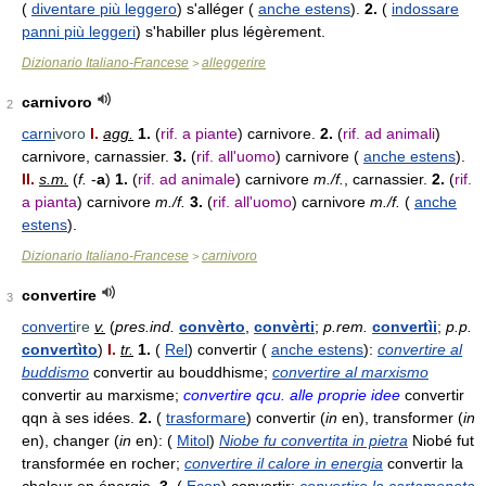
(
diventare più leggero
) s'alléger (
anche estens
).
2.
(
indossare
panni più leggeri
) s'habiller plus légèrement.
Dizionario Italiano-Francese
alleggerire
>
carnivoro
2
carn
i
voro
I.
agg.
1.
(
rif. a piante
) carnivore.
2.
(
rif. ad animali
)
carnivore, carnassier.
3.
(
rif. all'uomo
) carnivore (
anche estens
).
II.
s.m.
(
f.
-
a
)
1.
(
rif. ad animale
) carnivore
m./f.
, carnassier.
2.
(
rif.
a pianta
) carnivore
m./f.
3.
(
rif. all'uomo
) carnivore
m./f.
(
anche
estens
).
Dizionario Italiano-Francese
carnivoro
>
convertire
3
convert
i
re
v.
(
pres.ind.
convèrto
,
convèrti
;
p.rem.
convertìi
;
p.p.
convertìto
)
I.
tr.
1.
(
Rel
) convertir (
anche estens
):
convertire al
buddismo
convertir au bouddhisme;
convertire al marxismo
convertir au marxisme;
convertire qcu. alle proprie idee
convertir
qqn à ses idées.
2.
(
trasformare
) convertir (
in
en), transformer (
in
en), changer (
in
en): (
Mitol
)
Niobe fu convertita in pietra
Niobé fut
transformée en rocher;
convertire il calore in energia
convertir la