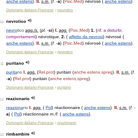
anche estens
).
II.
s.m.
(
f.
-
a
) (
Psic,Med
) névrosé (
anche estens
).
Dizionario Italiano-Francese
neurotico
>
nevrotico
10
nevr
o
tico
agg./s.
(
pl.
-
ci
)
I.
agg.
(
Psic,Med
)
1.
(
rif. a disturbi,
comportamenti
) névrotique.
2.
(
affetto da nevrosi
) névrosé (
anche estens
).
II.
s.m.
(
f.
-
a
) (
Psic,Med
) névrosé (
anche estens
).
Dizionario Italiano-Francese
nevrotico
>
puritano
11
purit
a
no
I.
agg.
(
Rel.prot
) puritain (
anche estens,spreg
).
II.
s.m.
(
f.
-
a
) (
Rel.prot
) puritain (
anche estens,spreg
).
Dizionario Italiano-Francese
puritano
>
reazionario
12
reazion
a
rio
I.
agg.
(
Pol
) réactionnaire (
anche estens
).
II.
s.m.
(
f.
-
a
) (
Pol
) réactionnaire
m./f.
(
anche estens
).
Dizionario Italiano-Francese
reazionario
>
rimbambire
13