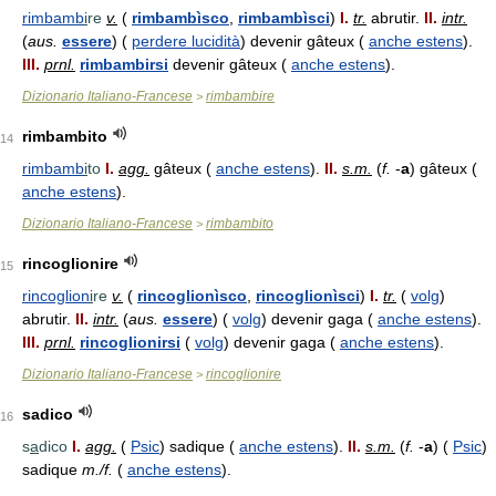
rimbamb
i
re
v.
(
rimbambìsco
,
rimbambìsci
)
I.
tr.
abrutir.
II.
intr.
(
aus.
essere
) (
perdere lucidità
) devenir gâteux (
anche estens
).
III.
prnl.
rimbambirsi
devenir gâteux (
anche estens
).
Dizionario Italiano-Francese
rimbambire
>
rimbambito
14
rimbamb
i
to
I.
agg.
gâteux (
anche estens
).
II.
s.m.
(
f.
-
a
) gâteux (
anche estens
).
Dizionario Italiano-Francese
rimbambito
>
rincoglionire
15
rincoglion
i
re
v.
(
rincoglionìsco
,
rincoglionìsci
)
I.
tr.
(
volg
)
abrutir.
II.
intr.
(
aus.
essere
) (
volg
) devenir gaga (
anche estens
).
III.
prnl.
rincoglionirsi
(
volg
) devenir gaga (
anche estens
).
Dizionario Italiano-Francese
rincoglionire
>
sadico
16
s
a
dico
I.
agg.
(
Psic
) sadique (
anche estens
).
II.
s.m.
(
f.
-
a
) (
Psic
)
sadique
m./f.
(
anche estens
).