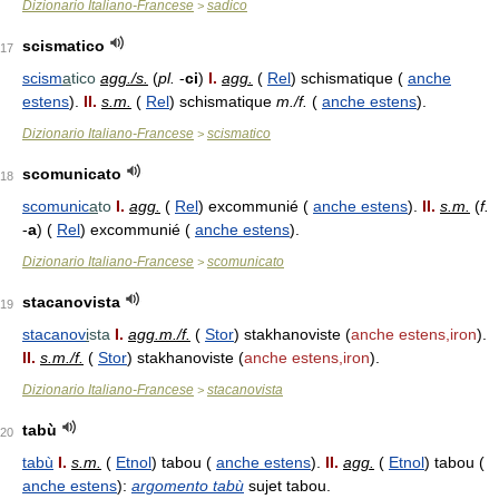
Dizionario Italiano-Francese
sadico
>
scismatico
17
scism
a
tico
agg./s.
(
pl.
-
ci
)
I.
agg.
(
Rel
) schismatique (
anche
estens
).
II.
s.m.
(
Rel
) schismatique
m./f.
(
anche estens
).
Dizionario Italiano-Francese
scismatico
>
scomunicato
18
scomunic
a
to
I.
agg.
(
Rel
) excommunié (
anche estens
).
II.
s.m.
(
f.
-
a
) (
Rel
) excommunié (
anche estens
).
Dizionario Italiano-Francese
scomunicato
>
stacanovista
19
stacanov
i
sta
I.
agg.m./f.
(
Stor
) stakhanoviste (
anche estens,iron
).
II.
s.m./f.
(
Stor
) stakhanoviste (
anche estens,iron
).
Dizionario Italiano-Francese
stacanovista
>
tabù
20
tabù
I.
s.m.
(
Etnol
) tabou (
anche estens
).
II.
agg.
(
Etnol
) tabou (
anche estens
):
argomento tabù
sujet tabou.