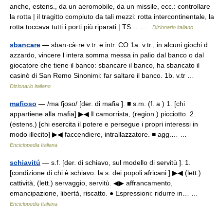
anche, estens., da un aeromobile, da un missile, ecc.: controllare
la rotta | il tragitto compiuto da tali mezzi: rotta intercontinentale, la
rotta toccava tutti i porti più riparati | TS… …
Dizionario italiano
sbancare
— sban·cà·re v.tr. e intr. CO 1a. v.tr., in alcuni giochi d
azzardo, vincere l intera somma messa in palio dal banco o dal
giocatore che tiene il banco: sbancare il banco, ha sbancato il
casinò di San Remo Sinonimi: far saltare il banco. 1b. v.tr …
Dizionario italiano
mafioso
— /ma fjoso/ [der. di mafia ]. ■ s.m. (f. a ) 1. [chi
appartiene alla mafia] ▶◀ ‖ camorrista, (region.) picciotto. 2.
(estens.) [chi esercita il potere e persegue i propri interessi in
modo illecito] ▶◀ faccendiere, intrallazzatore. ■ agg.… …
Enciclopedia Italiana
schiavitú
— s.f. [der. di schiavo, sul modello di servitù ]. 1.
[condizione di chi è schiavo: la s. dei popoli africani ] ▶◀ (lett.)
cattività, (lett.) servaggio, servitù. ◀▶ affrancamento,
emancipazione, libertà, riscatto. ● Espressioni: ridurre in… …
Enciclopedia Italiana