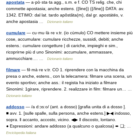
apostata
— a·pò·sta·ta agg., s.m. e f. CO TS relig. che, chi
commette apostasia; anche estens. {{line}} {{/line}} DATA: av.
1342. ETIMO: dal lat. tardo apŏstăta(m), dal gr. apostátēs, v.
anche apostasia …
Dizionario italiano
cumulare
— cu·mu·là·re v.tr. (io cùmulo) CO mettere insieme più
cose, accumulare: cumulare ricchezze, sussidi, debiti; anche
estens.: cumulare congetture | di cariche, impieghi e sim.,
ricoprirne più d uno Sinonimi: accumulare, ammassare,
ammucchiare.… …
Dizionario italiano
filmare
— fil·mà·re v.tr. CO 1. riprendere con la macchina da
presa o anche, estens., con la telecamera: filmare una scena, un
evento sportivo; anche ass.: il regista ha iniziato a filmare
Sinonimi: 1girare, riprendere. 2. realizzare in film: filmare un… …
Dizionario italiano
addosso
— /a d:ɔs:o/ (ant. a dosso) [grafia unita di a dosso ].
■ avv. 1. [sulle spalle, sulla persona, anche estens.] ▶◀ indosso,
sopra. ‖ accanto, accosto, vicino. ◀▶ ‖ discosto, lontano.
● Espressioni: andare addosso (a qualcuno o qualcosa) ➨ ❑; …
Enciclopedia Italiana