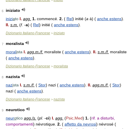
Dizionario Italiano-Francese
inibito
>
iniziato
6
inizi
a
to
I.
agg.
1.
commencé.
2.
(
Rel
) initié (
a
à) (
anche estens
).
II.
s.m.
(
f.
-
a
) (
Rel
) initié (
anche estens
).
Dizionario Italiano-Francese
iniziato
>
moralista
7
moral
i
sta
I.
agg.m./f.
moraliste (
anche estens
).
II.
s.m./f.
moraliste
(
anche estens
).
Dizionario Italiano-Francese
moralista
>
nazista
8
naz
i
sta
I.
s.m./f.
(
Stor
) nazi (
anche estens
).
II.
agg.m./f.
(
Stor
)
nazi (
anche estens
).
Dizionario Italiano-Francese
nazista
>
neurotico
9
neur
o
tico
agg./s.
(
pl.
-
ci
)
I.
agg.
(
Psic,Med
)
1.
(
rif. a disturbi,
comportamenti
) névrotique.
2.
(
affetto da nevrosi
) névrosé (