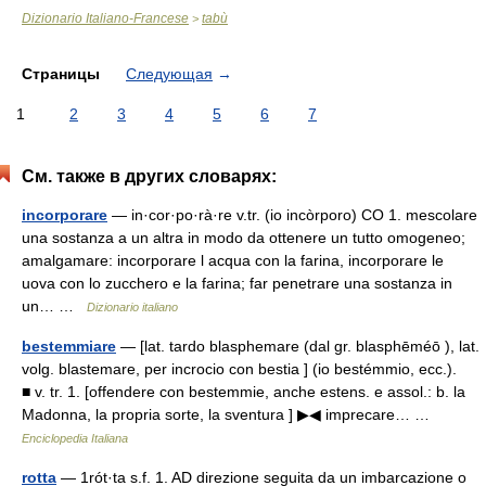
Dizionario Italiano-Francese
tabù
>
Страницы
Следующая
→
1
2
3
4
5
6
7
См. также в других словарях:
incorporare
— in·cor·po·rà·re v.tr. (io incòrporo) CO 1. mescolare
una sostanza a un altra in modo da ottenere un tutto omogeneo;
amalgamare: incorporare l acqua con la farina, incorporare le
uova con lo zucchero e la farina; far penetrare una sostanza in
un… …
Dizionario italiano
bestemmiare
— [lat. tardo blasphemare (dal gr. blasphēméō ), lat.
volg. blastemare, per incrocio con bestia ] (io bestémmio, ecc.).
■ v. tr. 1. [offendere con bestemmie, anche estens. e assol.: b. la
Madonna, la propria sorte, la sventura ] ▶◀ imprecare… …
Enciclopedia Italiana
rotta
— 1rót·ta s.f. 1. AD direzione seguita da un imbarcazione o