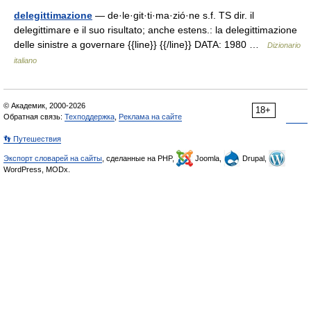
delegittimazione
— de·le·git·ti·ma·zió·ne s.f. TS dir. il
delegittimare e il suo risultato; anche estens.: la delegittimazione
delle sinistre a governare {{line}} {{/line}} DATA: 1980 …
Dizionario
italiano
© Академик, 2000-2026
18+
Обратная связь:
Техподдержка
,
Реклама на сайте
👣 Путешествия
Экспорт словарей на сайты
, сделанные на PHP,
Joomla,
Drupal,
WordPress, MODx.