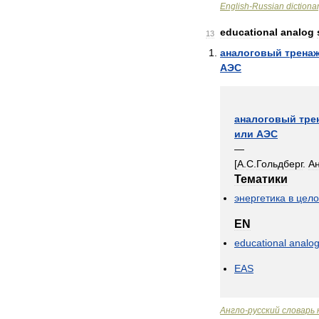
English
-
Russian
dictiona
educational
analog
13
аналоговый
трена
АЭС
аналоговый
тре
или
АЭС
—
[
А
.
С
.
Гольдберг
.
А
Тематики
энергетика
в
цел
EN
educational
analo
EAS
Англо
-
русский
словарь