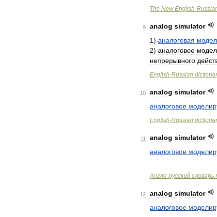
The
New
English
-
Russia
analog
simulator
9
1
)
аналоговая
модел
2
)
аналоговое
моде
непрерывного
дейст
English
-
Russian
dictiona
analog
simulator
10
аналоговое
модели
English
-
Russian
dictiona
analog
simulator
11
аналоговое
модели
Англо
-
русский
словарь
analog
simulator
12
аналоговое
модели