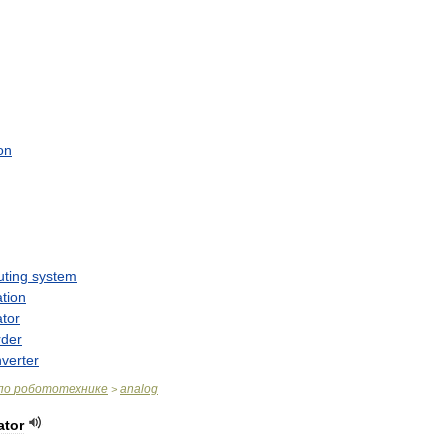
on
ting
system
ation
ator
rder
verter
по
робототехнике
analog
>
ator