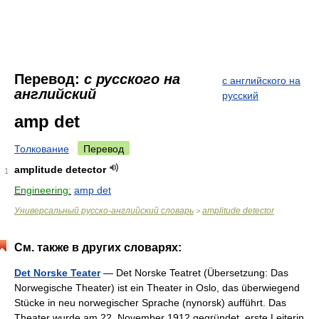
Перевод:
с русского на
с английского на
английский
русский
amp det
Толкование
Перевод
amplitude detector
1
Engineering:
amp det
Универсальный русско-английский словарь
amplitude detector
>
См. также в других словарях:
Det Norske Teater
— Det Norske Teatret (Übersetzung: Das
Norwegische Theater) ist ein Theater in Oslo, das überwiegend
Stücke in neu norwegischer Sprache (nynorsk) aufführt. Das
Theater wurde am 22. November 1912 gegründet, erste Leiterin