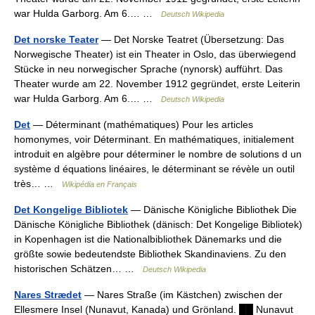
war Hulda Garborg. Am 6.… …
Deutsch Wikipedia
Det norske Teater
— Det Norske Teatret (Übersetzung: Das
Norwegische Theater) ist ein Theater in Oslo, das überwiegend
Stücke in neu norwegischer Sprache (nynorsk) aufführt. Das
Theater wurde am 22. November 1912 gegründet, erste Leiterin
war Hulda Garborg. Am 6.… …
Deutsch Wikipedia
Det
— Déterminant (mathématiques) Pour les articles
homonymes, voir Déterminant. En mathématiques, initialement
introduit en algèbre pour déterminer le nombre de solutions d un
système d équations linéaires, le déterminant se révèle un outil
très… …
Wikipédia en Français
Det Kongelige Bibliotek
— Dänische Königliche Bibliothek Die
Dänische Königliche Bibliothek (dänisch: Det Kongelige Bibliotek)
in Kopenhagen ist die Nationalbibliothek Dänemarks und die
größte sowie bedeutendste Bibliothek Skandinaviens. Zu den
historischen Schätzen… …
Deutsch Wikipedia
Nares Strædet
— Nares Straße (im Kästchen) zwischen der
Ellesmere Insel (Nunavut, Kanada) und Grönland. ██ Nunavut