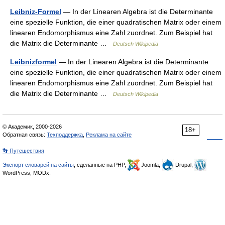
Leibniz-Formel
— In der Linearen Algebra ist die Determinante
eine spezielle Funktion, die einer quadratischen Matrix oder einem
linearen Endomorphismus eine Zahl zuordnet. Zum Beispiel hat
die Matrix die Determinante …
Deutsch Wikipedia
Leibnizformel
— In der Linearen Algebra ist die Determinante
eine spezielle Funktion, die einer quadratischen Matrix oder einem
linearen Endomorphismus eine Zahl zuordnet. Zum Beispiel hat
die Matrix die Determinante …
Deutsch Wikipedia
© Академик, 2000-2026
18+
Обратная связь:
Техподдержка
,
Реклама на сайте
👣 Путешествия
Экспорт словарей на сайты
, сделанные на PHP,
Joomla,
Drupal,
WordPress, MODx.