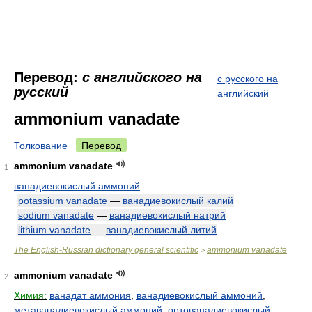
Перевод:
с английского на
с русского на
русский
английский
ammonium vanadate
Толкование
Перевод
ammonium vanadate
1
ванадиевокислый аммоний
potassium vanadate
—
ванадиевокислый калий
sodium vanadate
—
ванадиевокислый натрий
lithium vanadate
—
ванадиевокислый литий
The English-Russian dictionary general scientific
ammonium vanadate
>
ammonium vanadate
2
Химия:
ванадат аммония
,
ванадиевокислый аммоний
,
метаванадиевокислый аммоний
,
ортованадиевокислый