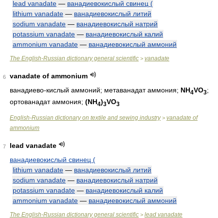
lead vanadate
—
ванадиевокислый свинец (
lithium vanadate
—
ванадиевокислый литий
sodium vanadate
—
ванадиевокислый натрий
potassium vanadate
—
ванадиевокислый калий
ammonium vanadate
—
ванадиевокислый аммоний
The English-Russian dictionary general scientific
vanadate
>
vanadate of ammonium
6
ванадиево-кислый аммоний; метаванадат аммония;
NH
VO
;
4
3
ортованадат аммония;
(NH
)
VO
4
3
3
English-Russian dictionary on textile and sewing industry
vanadate of
>
ammonium
lead vanadate
7
ванадиевокислый свинец (
lithium vanadate
—
ванадиевокислый литий
sodium vanadate
—
ванадиевокислый натрий
potassium vanadate
—
ванадиевокислый калий
ammonium vanadate
—
ванадиевокислый аммоний
The English-Russian dictionary general scientific
lead vanadate
>