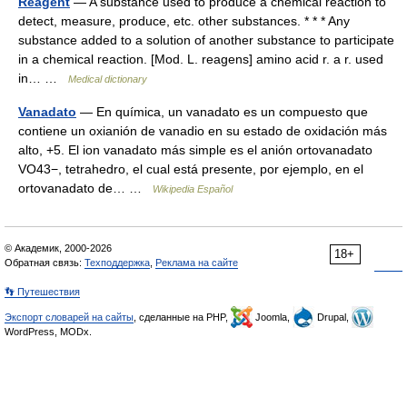
Reagent
— A substance used to produce a chemical reaction to
detect, measure, produce, etc. other substances. * * * Any
substance added to a solution of another substance to participate
in a chemical reaction. [Mod. L. reagens] amino acid r. a r. used
in… …
Medical dictionary
Vanadato
— En química, un vanadato es un compuesto que
contiene un oxianión de vanadio en su estado de oxidación más
alto, +5. El ion vanadato más simple es el anión ortovanadato
VO43−, tetrahedro, el cual está presente, por ejemplo, en el
ortovanadato de… …
Wikipedia Español
© Академик, 2000-2026
18+
Обратная связь:
Техподдержка
,
Реклама на сайте
👣 Путешествия
Экспорт словарей на сайты
, сделанные на PHP,
Joomla,
Drupal,
WordPress, MODx.