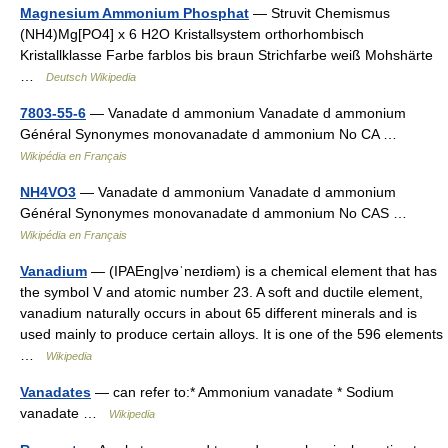
Magnesium Ammonium Phosphat
— Struvit Chemismus
(NH4)Mg[PO4] x 6 H2O Kristallsystem orthorhombisch
Kristallklasse Farbe farblos bis braun Strichfarbe weiß Mohshärte
…
Deutsch Wikipedia
7803-55-6
— Vanadate d ammonium Vanadate d ammonium
Général Synonymes monovanadate d ammonium No CA …
Wikipédia en Français
NH4VO3
— Vanadate d ammonium Vanadate d ammonium
Général Synonymes monovanadate d ammonium No CAS …
Wikipédia en Français
Vanadium
— (IPAEng|vəˈneɪdiəm) is a chemical element that has
the symbol V and atomic number 23. A soft and ductile element,
vanadium naturally occurs in about 65 different minerals and is
used mainly to produce certain alloys. It is one of the 596 elements
…
Wikipedia
Vanadates
— can refer to:* Ammonium vanadate * Sodium
vanadate …
Wikipedia