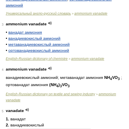
аммоний
Универсальный англо-русский словарь
ammonium vanadate
>
ammonium vanadate
3
•
ванадат аммония
•
ванадиевокислый аммоний
•
метаванадиевокислый аммоний
•
ортованадиевокислый аммоний
English-Russian dictionary of chemistre
ammonium vanadate
>
ammonium vanadate
4
ванадиевокислый аммоний; метаванадат аммония
NH
VO
;
4
3
ортованадат аммония
(NH
)
VO
4
3
3
English-Russian dictionary on textile and sewing industry
ammonium
>
vanadate
vanadate
5
1.
ванадат
2.
ванадиевокислый