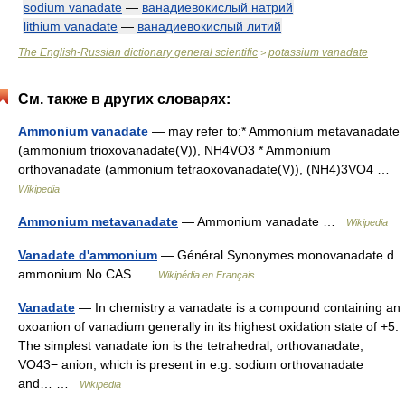
sodium vanadate
—
ванадиевокислый натрий
lithium vanadate
—
ванадиевокислый литий
The English-Russian dictionary general scientific
potassium vanadate
>
См. также в других словарях:
Ammonium vanadate
— may refer to:* Ammonium metavanadate
(ammonium trioxovanadate(V)), NH4VO3 * Ammonium
orthovanadate (ammonium tetraoxovanadate(V)), (NH4)3VO4 …
Wikipedia
Ammonium metavanadate
— Ammonium vanadate …
Wikipedia
Vanadate d'ammonium
— Général Synonymes monovanadate d
ammonium No CAS …
Wikipédia en Français
Vanadate
— In chemistry a vanadate is a compound containing an
oxoanion of vanadium generally in its highest oxidation state of +5.
The simplest vanadate ion is the tetrahedral, orthovanadate,
VO43− anion, which is present in e.g. sodium orthovanadate
and… …
Wikipedia