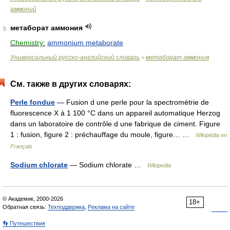
аммоний
метаборат аммония
5
Chemistry:
ammonium metaborate
Универсальный русско-английский словарь
метаборат аммония
>
См. также в других словарях:
Perle fondue
— Fusion d une perle pour la spectrométrie de
fluorescence X à 1 100 °C dans un appareil automatique Herzog
dans un laboratoire de contrôle d une fabrique de ciment. Figure
1 : fusion, figure 2 : préchauffage du moule, figure… …
Wikipédia en
Français
Sodium chlorate
— Sodium chlorate …
Wikipedia
© Академик, 2000-2026
18+
Обратная связь:
Техподдержка
,
Реклама на сайте
👣 Путешествия