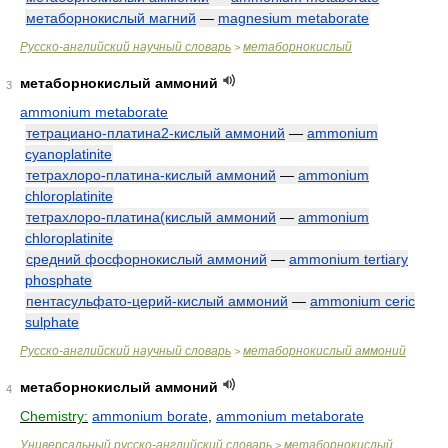
метаборнокислый магний
—
magnesium metaborate
Русско-английский научный словарь
метаборнокислый
>
метаборнокислый аммоний
3
ammonium metaborate
тетрациано-платина2-кислый аммоний
—
ammonium
cyanoplatinite
тетрахлоро-платина-кислый аммоний
—
ammonium
chloroplatinite
тетрахлоро-платина(кислый аммоний
—
ammonium
chloroplatinite
средний фосфорнокислый аммоний
—
ammonium tertiary
phosphate
пентасульфато-церий-кислый аммоний
—
ammonium ceric
sulphate
Русско-английский научный словарь
метаборнокислый аммоний
>
метаборнокислый аммоний
4
Chemistry:
ammonium borate
,
ammonium metaborate
Универсальный русско-английский словарь
метаборнокислый
>