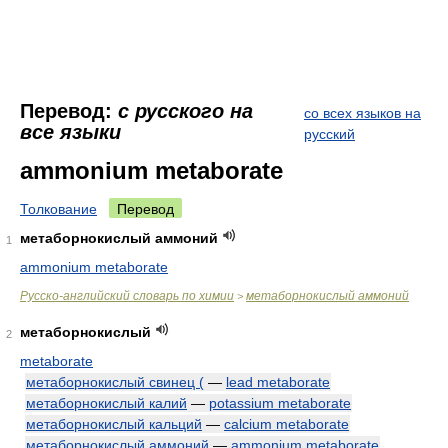
Перевод:
с русского на
со всех языков на
все языки
русский
ammonium metaborate
Толкование
Перевод
метаборнокислый аммоний
1
ammonium metaborate
Русско-английский словарь по химии
метаборнокислый аммоний
>
метаборнокислый
2
metaborate
метаборнокислый свинец (
—
lead metaborate
метаборнокислый калий
—
potassium metaborate
метаборнокислый кальций
—
calcium metaborate
метаборнокислый аммоний
—
ammonium metaborate