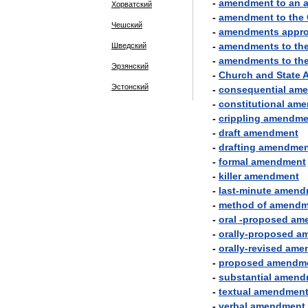
-
amendment
to
an
Хорватский
-
amendment
to
the
Чешский
-
amendments
appr
-
amendments
to
th
Шведский
-
amendments
to
th
Эрзянский
-
Church
and
State
Эстонский
-
consequential
ame
-
constitutional
ame
-
crippling
amendme
-
draft
amendment
-
drafting
amendmen
-
formal
amendment
-
killer
amendment
-
last
-
minute
amend
-
method
of
amendm
-
oral
-
proposed
am
-
orally
-
proposed
a
-
orally
-
revised
ame
-
proposed
amendm
-
substantial
amend
-
textual
amendmen
-
verbal
amendment