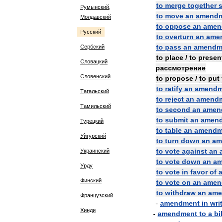
to
merge
together
s
Румынский,
to
move
an
amend
Молдавский
to
oppose
an
amen
Русский
to
overturn
an
ame
to
pass
an
amendm
Сербский
to
place
/
to
presen
Словацкий
рассмотрение
Словенский
to
propose
/
to
put
to
ratify
an
amendm
Тагальский
to
reject
an
amend
Тамильский
to
second
an
amen
to
submit
an
amen
Турецкий
to
table
an
amendm
Уйгурский
to
turn
down
an
am
to
vote
against
an
Украинский
to
vote
down
an
am
Урду
to
vote
in
favor
of
Финский
to
vote
on
an
amen
to
withdraw
an
ame
Французский
-
amendment
in
wri
Хинди
-
amendment
to
a
bil