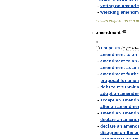
-
voting
on
amendm
-
wrecking
amendm
Politics
english
-
russian
d
amendment
7
n
1
)
поправка
(
к
резо
-
amendment
to
an
-
amendment
to
an
-
amendment
as
am
-
amendment
furthe
-
proposal
for
amen
-
right
to
resubmit
-
adopt
an
amendm
-
accept
an
amendm
-
alter
an
amendme
-
amend
an
amendm
-
declare
an
amend
-
declare
an
amend
-
disagree
on
the
a