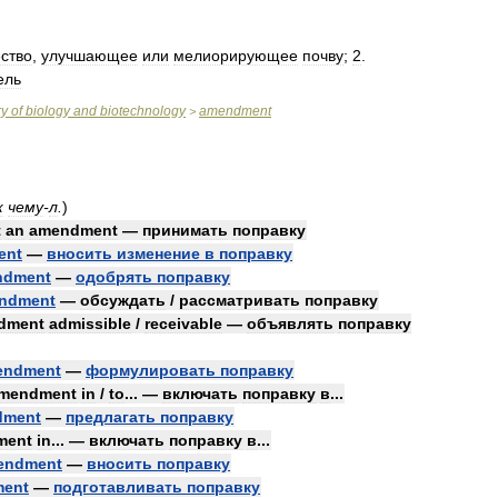
ство
,
улучшающее
или
мелиорирующее
почву
;
2
.
ель
ry
of
biology
and
biotechnology
amendment
>
к
чему
-
л
.
)
t
an
amendment
—
принимать
поправку
ent
—
вносить
изменение
в
поправку
ndment
—
одобрять
поправку
ndment
—
обсуждать
/
рассматривать
поправку
dment
admissible
/
receivable
—
объявлять
поправку
endment
—
формулировать
поправку
mendment
in
/
to
... —
включать
поправку
в
...
dment
—
предлагать
поправку
ment
in
... —
включать
поправку
в
...
endment
—
вносить
поправку
ent
—
подготавливать
поправку