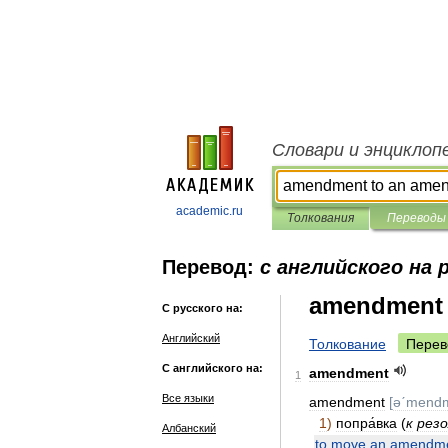
Словари и энциклоп
academic.ru
Толкования
Переводы
Перевод:
с английского на 
amendment 
С русского на:
Английский
Толкование
Перев
С английского на:
amendment
1
Все языки
amendment
[
əˊmend
1
)
попра́вка
(
к
рез
Албанский
to
move
an
amendm