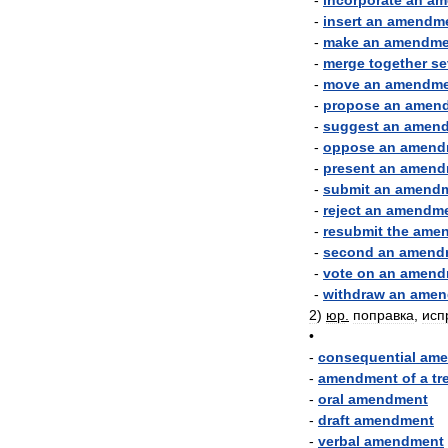
-
incorporate
an
am
-
insert
an
amendm
-
make
an
amendme
-
merge
together
se
-
move
an
amendme
-
propose
an
amen
-
suggest
an
amen
-
oppose
an
amend
-
present
an
amend
-
submit
an
amend
-
reject
an
amendm
-
resubmit
the
ame
-
second
an
amend
-
vote
on
an
amend
-
withdraw
an
amen
2
)
юр
.
поправка
,
исп
•
-
consequential
ame
-
amendment
of
a
tr
-
oral
amendment
-
draft
amendment
-
verbal
amendment