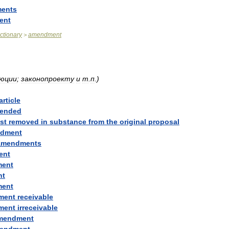
ents
ent
ictionary
amendment
>
люции
;
законопроекту
и
т
.
п
.)
article
ended
st
removed
in
substance
from
the
original
proposal
dment
amendments
ent
ent
nt
ent
ment
receivable
ment
irreceivable
mendment