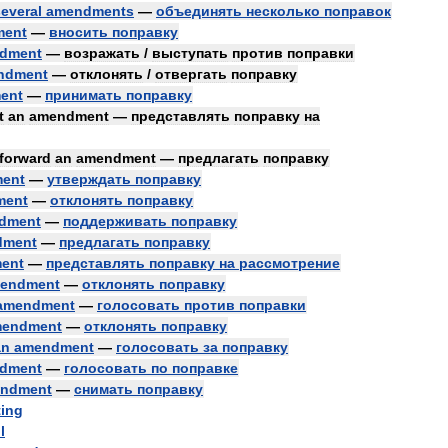
everal
amendments
—
объединять
несколько
поправок
ment
—
вносить
поправку
dment
—
возражать
/
выступать
против
поправки
ndment
—
отклонять
/
отвергать
поправку
ent
—
принимать
поправку
t
an
amendment
—
представлять
поправку
на
forward
an
amendment
—
предлагать
поправку
ent
—
утверждать
поправку
ment
—
отклонять
поправку
dment
—
поддерживать
поправку
dment
—
предлагать
поправку
ent
—
представлять
поправку
на
рассмотрение
endment
—
отклонять
поправку
amendment
—
голосовать
против
поправки
endment
—
отклонять
поправку
an
amendment
—
голосовать
за
поправку
dment
—
голосовать
по
поправке
ndment
—
снимать
поправку
ting
l