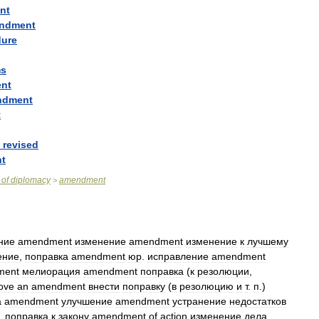
nt
ndment
dure
ms
nt
ndment
t
revised
t
of
diplomacy
amendment
>
ние
amendment
изменение
amendment
изменение
к
лучшему
ение
,
поправка
amendment
юр
.
исправление
amendment
ment
мелиорация
amendment
поправка
(
к
резолюции
,
ove
an
amendment
внести
поправку
(
в
резолюцию
и
т
.
п
.)
а
amendment
улучшение
amendment
устранение
недостатков
.
поправка
к
закону
amendment
of
action
изменение
дела