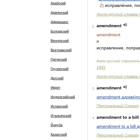
Арабский
2
)
исправле́ние
,
по
Армянский
Англо
-
русский
словарь
Африкаанс
amendment
2
Болгарский
amendment
Венгерский
n
исправление
,
попра
Вьетнамский
Греческий
Англо
-
русский
строитель
1995
.
Грузинский
Англо
-
русский
словарь
Датский
amendment
Иврит
3
amendment
адокм
)
п
Индонезийский
Персональный
Сократ
Испанский
Итальянский
amendment
to
a
bill
4
Йоруба
amendment
to
a
bill
д
Казахский
Персональный
Сократ