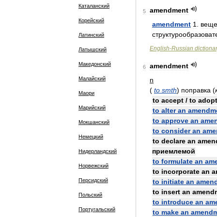
Каталанский
amendment
5
Корейский
amendment
1
.
веще
структурообразоват
Латинский
English
-
Russian
dictiona
Латышский
Македонский
amendment
6
Малайский
n
(
to
smth
)
поправка
(
Маори
to
accept
/
to
adop
Марийский
to
alter
an
amendm
to
approve
an
ame
Мокшанский
to
consider
an
ame
Немецкий
to
declare
an
amen
приемлемой
Нидерландский
to
formulate
an
am
Норвежский
to
incorporate
an
a
Персидский
to
initiate
an
amen
to
insert
an
amend
Польский
to
introduce
an
am
Португальский
to
make
an
amendm