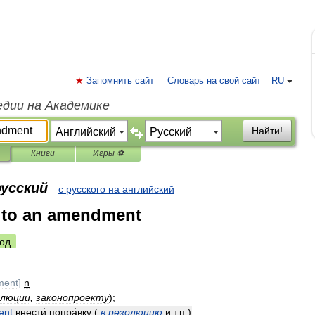
Запомнить сайт
Словарь на свой сайт
RU
едии на Академике
Найти!
Книги
Игры ⚽
русский
с русского на английский
to an amendment
од
mənt
]
n
олюции
,
законопроекту
);
ent
внести́
попра́вку
(
в
резолюцию
и
т
.
п
.
)