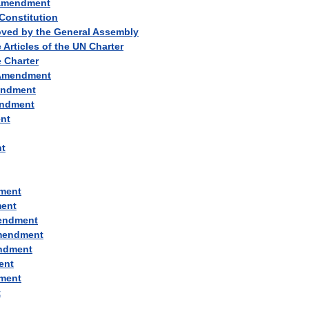
amendment
Constitution
oved
by
the
General
Assembly
e
Articles
of
the
UN
Charter
e
Charter
Amendment
ndment
ndment
nt
t
ment
ent
endment
mendment
ndment
ent
ment
t