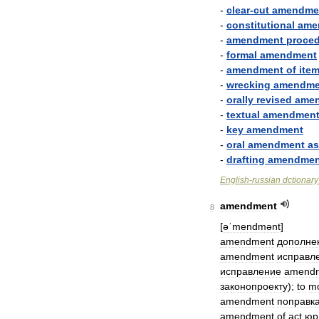
-
clear
-
cut
amendme
-
constitutional
ame
-
amendment
proce
-
formal
amendment
-
amendment
of
ite
-
wrecking
amendme
-
orally
revised
ame
-
textual
amendmen
-
key
amendment
-
oral
amendment
as
-
drafting
amendmen
English
-
russian
dctionary
amendment
8
[
əˈmendmənt
]
amendment
дополне
amendment
исправл
исправление
amend
законопроекту
);
to
m
amendment
поправк
amendment
of
act
юр