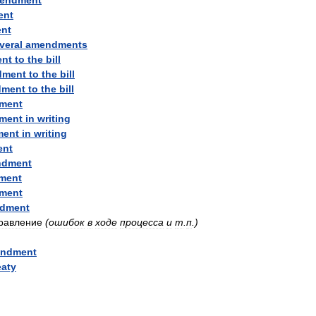
endment
ent
nt
veral
amendments
nt
to
the
bill
dment
to
the
bill
dment
to
the
bill
ment
ment
in
writing
ment
in
writing
ent
ndment
ment
ment
dment
равление
(
ошибок
в
ходе
процесса
и
т
.
п
.)
ndment
eaty