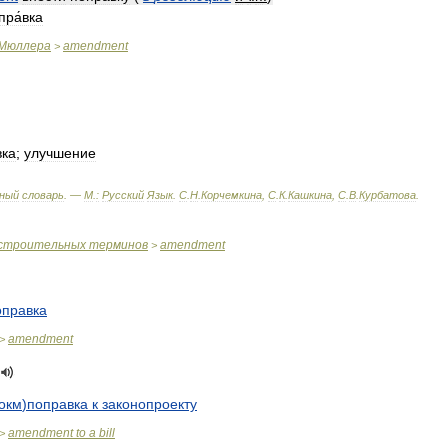
пра́вка
Мюллера
amendment
>
вка
;
улучшение
ный
словарь
. —
М
.
:
Русский
Язык
.
С
.
Н
.
Корчемкина
,
С
.
К
.
Кашкина
,
С
.
В
.
Курбатова
.
строительных
терминов
amendment
>
оправка
amendment
>
окм
)
поправка
к
законопроекту
amendment
to
a
bill
>