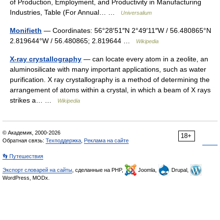
of Production, Employment, and Productivity in Manufacturing
Industries, Table (For Annual… …
Universalium
Monifieth
— Coordinates: 56°28′51″N 2°49′11″W / 56.480865°N
2.819644°W / 56.480865; 2.819644 …
Wikipedia
X-ray crystallography
— can locate every atom in a zeolite, an
aluminosilicate with many important applications, such as water
purification. X ray crystallography is a method of determining the
arrangement of atoms within a crystal, in which a beam of X rays
strikes a… …
Wikipedia
© Академик, 2000-2026
18+
Обратная связь:
Техподдержка
,
Реклама на сайте
👣 Путешествия
Экспорт словарей на сайты
, сделанные на PHP,
Joomla,
Drupal,
WordPress, MODx.