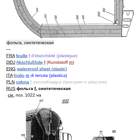
фольга, синтетическая
—
FRA
feuille
f
d’étanchéité (plastique)
DEU
Abschlußfolie
f
(Kunststoff
m
)
ENG
waterproof sheet (plastic)
ITA
foglio
m
di tenuta (plastica)
PLN
osłona
f
uszczelniająca (tworzywo n sztuczne)
RUS
фольга
f
, синтетическая
см.
поз. 1022 на