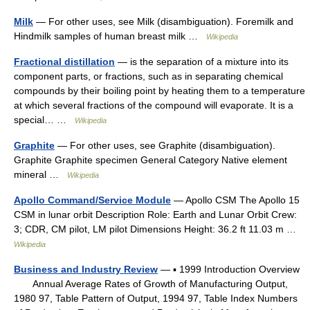
Milk
— For other uses, see Milk (disambiguation). Foremilk and
Hindmilk samples of human breast milk …
Wikipedia
Fractional distillation
— is the separation of a mixture into its
component parts, or fractions, such as in separating chemical
compounds by their boiling point by heating them to a temperature
at which several fractions of the compound will evaporate. It is a
special… …
Wikipedia
Graphite
— For other uses, see Graphite (disambiguation).
Graphite Graphite specimen General Category Native element
mineral …
Wikipedia
Apollo Command/Service Module
— Apollo CSM The Apollo 15
CSM in lunar orbit Description Role: Earth and Lunar Orbit Crew:
3; CDR, CM pilot, LM pilot Dimensions Height: 36.2 ft 11.03 m …
Wikipedia
Business and Industry Review
— ▪ 1999 Introduction Overview
Annual Average Rates of Growth of Manufacturing Output,
1980 97, Table Pattern of Output, 1994 97, Table Index Numbers