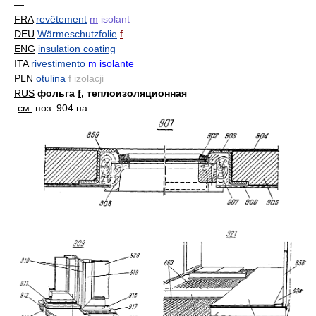
—
FRA
revêtement
m
isolant
DEU
Wärmeschutzfolie
f
ENG
insulation coating
ITA
rivestimento
m
isolante
PLN
otulina
f
izolacji
RUS
фольга
f
, теплоизоляционная
см.
поз. 904 на