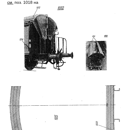
см.
поз. 1018 на