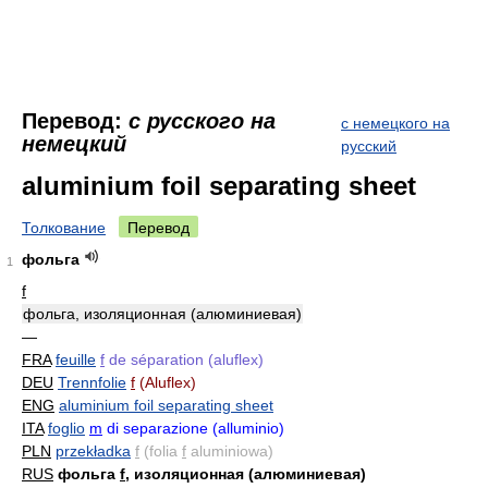
Перевод:
с русского на
с немецкого на
немецкий
русский
aluminium foil separating sheet
Толкование
Перевод
фольга
1
f
фольга, изоляционная (алюминиевая)
—
FRA
feuille
f
de séparation (aluflex)
DEU
Trennfolie
f
(Aluflex)
ENG
aluminium foil separating sheet
ITA
foglio
m
di separazione (alluminio)
PLN
przekładka
f
(folia
f
aluminiowa)
RUS
фольга
f
, изоляционная (алюминиевая)