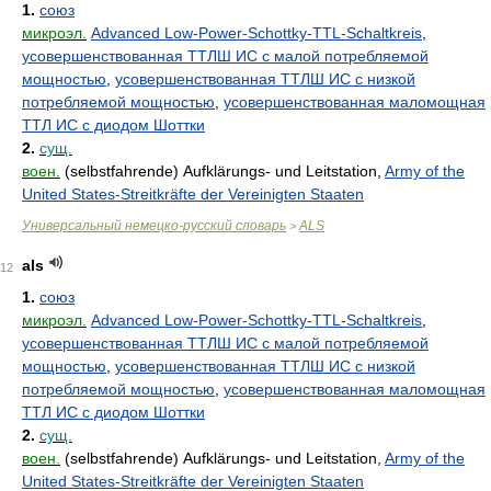
1.
союз
микроэл.
Advanced Low-Power-Schottky-TTL-Schaltkreis
,
усовершенствованная ТТЛШ ИС с малой потребляемой
мощностью
,
усовершенствованная ТТЛШ ИС с низкой
потребляемой мощностью
,
усовершенствованная маломощная
ТТЛ ИС с диодом Шоттки
2.
сущ.
воен.
(selbstfahrende) Aufklärungs- und Leitstation,
Army of the
United States-Streitkräfte der Vereinigten Staaten
Универсальный немецко-русский словарь
ALS
>
als
12
1.
союз
микроэл.
Advanced Low-Power-Schottky-TTL-Schaltkreis
,
усовершенствованная ТТЛШ ИС с малой потребляемой
мощностью
,
усовершенствованная ТТЛШ ИС с низкой
потребляемой мощностью
,
усовершенствованная маломощная
ТТЛ ИС с диодом Шоттки
2.
сущ.
воен.
(selbstfahrende) Aufklärungs- und Leitstation,
Army of the
United States-Streitkräfte der Vereinigten Staaten