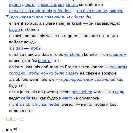
нужно
делать
,
кроме как
сохранять
спокойствие
er war alles andere als
zufrieden
—
он был явно недоволен
7)
при нереальном сравнении
как
будто
бы
er sieht so aus, als wäre ( sei) er krank — он так выглядит,
будто
он болен
es sieht so aus, als wollte es regnen — похоже на то, что
пойдёт дождь
als daß
—
чтобы
er ist zu naiv, als daß er dies
verstehen
könnte — он
слишком
наивен, чтобы
понять
это
es ist zu kalt, als daß man im Freien sitzen könnte —
слишком
холодно
,
чтобы
можно
было
сидеть
на свежем воздухе
als ob, als wenn, als wie —
при нереальном сравнении
как
будто бы
er tut ja so, als ob ( wenn) nichts
geschehen
wäre — он
ведь
ведёт
себя
так, как будто
ничего
не случилось
nicht als ob ich
unzufrieden
wäre... — не то, чтобы я был
недоволен..
БНРС
als
>
als
7