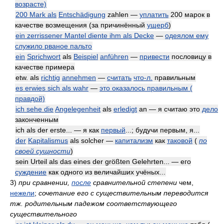
возрасте)
200 Mark als
Entschädigung
zahlen —
уплатить
200 марок в
качестве возмещения (за причинённый
ущерб
)
ein zerrissener Mantel diente ihm als Decke
—
одеялом ему
служило рваное пальто
ein
Sprichwort
als
Beispiel
anführen
—
привести
пословицу в
качестве примера
etw. als
richtig
annehmen
—
считать
что-л.
правильным
es erwies sich als wahr
—
это оказалось правильным (
правдой)
ich sehe die
Angelegenheit
als
erledigt
an — я считаю это
дело
законченным
ich als der erste... — я как
первый
...; будучи первым, я...
der
Kapitalismus
als solcher —
капитализм
как
таковой
(
по
своей сущности
)
sein Urteil als das eines der größten Gelehrten... — его
суждение
как одного из величайших учёных...
3)
при сравнении,
после
сравнительной степени
чем,
нежели
;
сочетание его с существительным переводится
тж. родительным падежом соответствующего
существительного