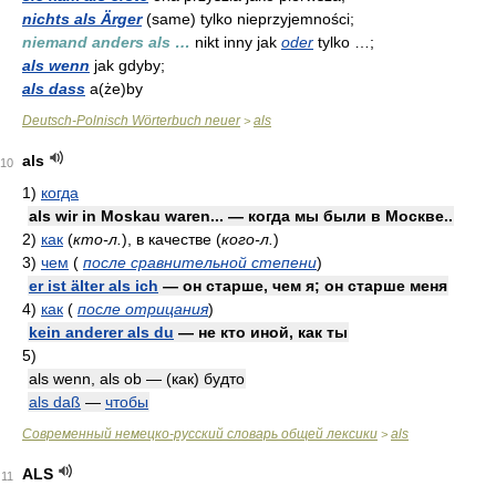
nichts als Ärger
(same) tylko nieprzyjemności;
niemand anders als …
nikt inny jak
oder
tylko …;
als wenn
jak gdyby;
als dass
a(że)by
Deutsch-Polnisch Wörterbuch neuer
als
>
als
10
1)
когда
als wir in Moskau waren... — когда мы были в Москве..
2)
как
(
кто-л.
)
, в качестве
(
кого-л.
)
3)
чем
(
после сравнительной степени
)
er ist älter als ich
— он старше, чем я; он старше меня
4)
как
(
после отрицания
)
kein anderer als du
— не кто иной, как ты
5)
als wenn, als ob — (как) будто
als daß
—
чтобы
Современный немецко-русский словарь общей лексики
als
>
ALS
11