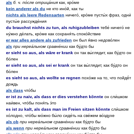
als
б. ч. по́сле отрица́ния
как, кро́ме
kein anderer als du
не кто ино́й, как ты
nichts als leere Redensarten
ничего́, кро́ме пусты́х фраз, одни́
пусты́е рассужде́ния
du brauchst nichts zu tun, als ruhigzubleiben
тебе́ ничего́ не
ну́жно де́лать, кро́ме как сохраня́ть споко́йствие
er war alles andere als zufrieden
он был я́вно недово́лен
als
при нереа́льном сравне́нии
как бу́дто бы
er sieht so aus, als wäre er krank
он так вы́глядит, как бу́дто он
бо́лен
er sieht so aus, als sei er krank
он так вы́глядит, как бу́дто он
бо́лен
es sieht so aus, als wollte se regnen
похо́же на то, что пойдё́т
дождь
als dass
что́бы
er ist zu naiv, als dass er dies verstehen könnte
он сли́шком
наи́вен, что́бы поня́ть э́то
es ist zu kalt, als dass man im Freien sitzen könnte
сли́шком
хо́лодно, что́бы мо́жно бы́ло сиде́ть на све́жем во́здухе
als ob
при нереа́льном сравне́нии
как бу́дто бы
als wenn
при нереа́льном сравне́нии
как бу́дто бы