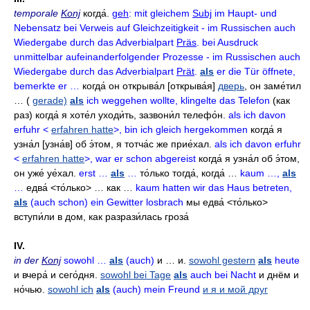
temporale
Konj
когда́
.
geh
: mit gleichem
Subj
im Haupt- und
Nebensatz bei Verweis auf Gleichzeitigkeit - im Russischen auch
Wiedergabe durch das Adverbialpart
Präs
. bei Ausdruck
unmittelbar aufeinanderfolgender Prozesse - im Russischen auch
Wiedergabe durch das Adverbialpart
Prät
.
als
er die Tür öffnete,
bemerkte er …
когда́ он открыва́л
[открыва́я]
дверь
,
он заме́тил
…
(
gerade)
als
ich weggehen wollte, klingelte das Telefon
(как
раз)
когда́ я хоте́л уходи́ть
,
зазвони́л телефо́н
.
als ich davon
erfuhr <
erfahren hatte
>, bin ich gleich hergekommen
когда́ я
узна́л
[узна́в]
об э́том
,
я тотча́с же прие́хал
.
als ich davon erfuhr
<
erfahren hatte
>, war er schon abgereist
когда́ я узна́л об э́том
,
он уже́ уе́хал
.
erst …
als
…
то́лько тогда́
,
когда́ …
kaum …,
als
…
едва́
<то́лько> …
как …
kaum hatten wir das Haus betreten,
als
(auch schon) ein Gewitter losbrach
мы едва́
<то́лько>
вступи́ли в дом
,
как разрази́лась гроза́
IV.
in der
Konj
sowohl …
als
(auch)
и … и
.
sowohl gestern
als
heute
и вчера́ и сего́дня
.
sowohl bei Tage
als
auch bei Nacht
и днём и
но́чью
.
sowohl ich
als
(auch) mein Freund
и я и мой друг