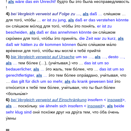
!
als
wäre das ein Unrecht!
бу́дто бы э́то была́ несправедли́вость
!
4)
bei Vergleich verweist auf Folge zu …,
als
daß …
сли́шком …
для того́
,
что́бы …
er ist zu jung,
als
daß er das verstehen könnte
он сли́шком мо́лод для того́
,
что́бы э́то поня́ть
.
er ist zu
bescheiden,
als
daß er das annehmen könnte
он сли́шком
скро́мен для того́
,
что́бы э́то приня́ть
.
die Zeit war zu kurz,
als
daß wir hätten zu dir kommen können
бы́ло сли́шком ма́ло
вре́мени для того́
,
что́бы мы могли́ к тебе́ прийти́
5)
bie Vergleich verweist auf Ursache
um so …,
als
…, desto …,
als
…
тем бо́лее
(…), (учи́тывая,)
что …
das ist um so
bedauerlicher,
als
…
э́то жаль
,
тем бо́лее
,
что …
das ist um so
gerechtfertigter,
als
…
э́то тем бо́лее опра́вдано
,
учи́тывая
,
что
…
das gilt für dich um so mehr,
als
du krank gewesen bist
э́то
отно́сится к тебе́ тем бо́лее
,
учи́тывая
,
что ты был бо́лен
<больны́м>
6)
bei Vergleich verweist auf Einschränkung
insofern <
insoweit
>,
als
…
поско́льку
.
sie ähneln sich insofern <
insoweit
>,
als
beide
sehr klug sind
они́ похо́жи друг на дру́га тем
,
что о́ба о́чень
у́мны
III.