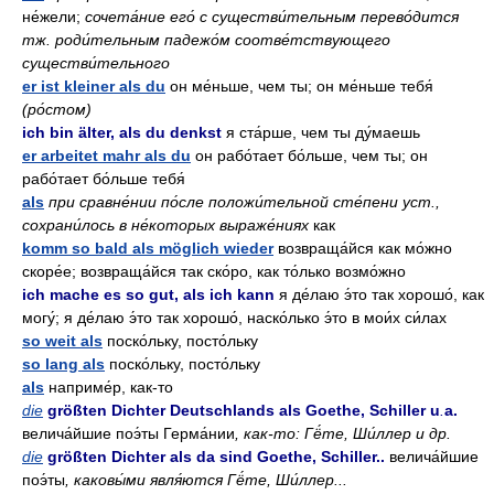
не́жели;
сочета́ние его́ с существи́тельным перево́дится
тж. роди́тельным падежо́м соотве́тствующего
существи́тельного
er ist kleiner als du
он ме́ньше, чем ты; он ме́ньше тебя́
(ро́стом)
ich bin älter, als du denkst
я ста́рше, чем ты ду́маешь
er arbeitet mahr als du
он рабо́тает бо́льше, чем ты; он
рабо́тает бо́льше тебя́
als
при сравне́нии по́сле положи́тельной сте́пени уст.,
сохрани́лось в не́которых выраже́ниях
как
komm so bald als möglich wieder
возвраща́йся как мо́жно
скоре́е; возвраща́йся так ско́ро, как то́лько возмо́жно
ich mache es so gut, als ich kann
я де́лаю э́то так хорошо́, как
могу́; я де́лаю э́то так хорошо́, наско́лько э́то в мои́х си́лах
so weit als
поско́льку, посто́льку
so lang als
поско́льку, посто́льку
als
наприме́р, как-то
die
größten Dichter Deutschlands als Goethe, Schiller u
.
a.
велича́йшие поэ́ты Герма́нии
, как-то: Гё́те, Ши́ллер и др.
die
größten Dichter als da sind Goethe, Schiller..
велича́йшие
поэ́ты
, каковы́ми явля́ются Гё́те, Ши́ллер...