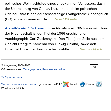
polnisches Weihnachtslied eines unbekannten Verfassers, das in
der Übersetzung von Gustav Kucz und auch im polnischen
Original 1993 in das deutschsprachige Evangelische Gesangbuch
(EG) aufgenommen wurde …
Deutsch Wikipedia
Als wär's ein Stück von mir
— Als wär’s ein Stück von mir. Horen
der Freundschaft ist der Titel der 1966 erschienenen
Autobiographie Carl Zuckmayers. Den Titel (eine Zeile aus dem
Gedicht Der gute Kamerad von Ludwig Uhland) sowie den
Untertitel Horen der Freundschaft wählte… …
Deutsch Wikipedia
© Академик, 2000-2026
18+
Обратная связь:
Техподдержка
,
Реклама на сайте
👣 Путешествия
Экспорт словарей на сайты
, сделанные на PHP,
Joomla,
Drupal,
WordPress, MODx.