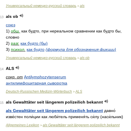
Универсальный немецко-русский словарь
als
>
als ob
13
союз
1)
общ.
как будто, при нереальном сравнении как будто бы,
словно
2)
разг.
как будто (бы)
3)
психол.
как будто
(формула для обозначения фикции)
Универсальный немецко-русский словарь
als ob
>
ALS
14
сокр. от
Antilymphozytenserum
антилимфоцитарная сыворотка
Deutsch-Russischen Medizin-Wörterbuch
ALS
>
als Gewalttäter seit längerem polizeilich bekannt
15
als Gewalttäter seit längerem polizeilich bekannt
давно́
изве́стен поли́ции как люби́тель применя́ть си́лу (наси́льник)
Allgemeines Lexikon
als Gewalttäter seit längerem polizeilich bekannt
>