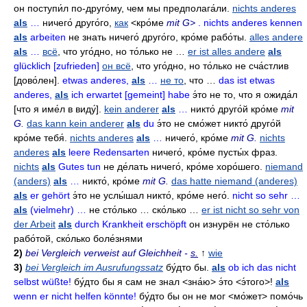
он поступи́л по-друго́му
,
чем мы предполага́ли
.
nichts anderes
als
…
ничего́ друго́го
,
как
<кро́ме
mit G>
. nichts anderes kennen
als
arbeiten
не знать ничего́ друго́го
,
кро́ме рабо́ты
.
alles andere
als
…
всё
,
что уго́дно
,
но то́лько не …
er ist alles andere
als
glücklich [zufrieden]
он всё
,
что уго́дно
,
но то́лько не сча́стлив
[дово́лен].
etwas anderes,
als
…
не то
,
что …
das ist etwas
anderes,
als
ich erwartet [gemeint] habe
э́то не то
,
что я ожида́л
[что я име́л в виду́].
kein anderer
als
…
никто́ друго́й кро́ме
mit
G.
das kann kein anderer
als
du
э́то не смо́жет никто́ друго́й
кро́ме тебя́
.
nichts anderes
als
…
ничего́
,
кро́ме
mit G.
nichts
anderes
als
leere Redensarten
ничего́
,
кро́ме пусты́х фраз
.
nichts
als
Gutes tun
не де́лать ничего́
,
кро́ме хоро́шего
.
niemand
(anders)
als
…
никто́
,
кро́ме
mit G.
das hatte niemand (anderes)
als
er gehört
э́то не услы́шал никто́
,
кро́ме него́
.
nicht so sehr …
als
(vielmehr) …
не сто́лько … ско́лько …
er ist nicht so sehr von
der Arbeit
als
durch Krankheit erschöpft
он изнурён не сто́лько
рабо́той
,
ско́лько боле́знями
2)
bei Vergleich verweist auf Gleichheit -
s.
↑
wie
3)
bei Vergleich im Ausrufungssatz
бу́дто бы
.
als
ob ich das nicht
selbst wüßte!
бу́дто бы я сам не знал
<зна́ю>
э́то
<э́того>!
als
wenn er nicht helfen könnte!
бу́дто бы он не мог
<мо́жет>
помо́чь