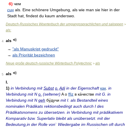
б)
чем
син
als. Eine schönere Umgebung, als wie man sie hier in der
Stadt hat, findest du kaum anderswo.
Deutsch-Russisches Woerterbuch der umgangssprachlichen und saloppen
>
als:
als
4
→
"als Manuskript gedruckt"
→
als Priorität bezeichnen
Neue große deutsch-russische Wörterbuch Polytechnic
als
>
als
5
I.
1)
in Verbindung mit
Subst
o.
Adj
in der Eigenschaft
как
.
in
Verbindung mit N
o.
(seltener)
A o
ffiz
в ка́честве
mit G. in
Verbindung mit N
geh
бу́дучи
mit I. als Bestandteil eines
nominalen Prädikats rektionsbedingt auch durch I des
Prädikatsnomens zu übersetzen. in Verbindung mit prädikativem
Komparativ bzw. Superlativ bleibt als unübersetzt. mit der
Bedeutung,in der Rolle von` Wiedergabe im Russischen oft durch