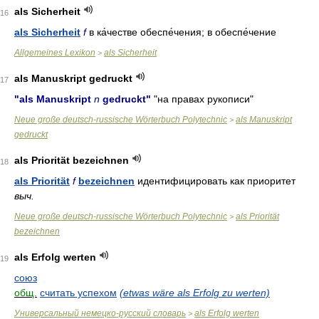
als Sicherheit
16
als Sicherheit
f
в ка́честве обеспе́чения; в обеспе́чение
Allgemeines Lexikon
als Sicherheit
>
als Manuskript gedruckt
17
"als Manuskript
n
gedruckt"
"на правах рукописи"
Neue große deutsch-russische Wörterbuch Polytechnic
als Manuskript
>
gedruckt
als Priorität bezeichnen
18
als Priorität
f
bezeichnen
идентифицировать как приоритет
выч.
Neue große deutsch-russische Wörterbuch Polytechnic
als Priorität
>
bezeichnen
als Erfolg werten
19
союз
общ.
считать успехом
(etwas wäre als Erfolg zu werten)
Универсальный немецко-русский словарь
als Erfolg werten
>