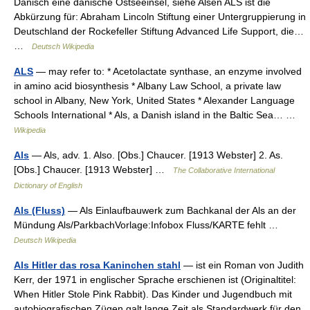
Dänisch eine dänische Ostseeinsel, siehe Alsen ALS ist die
Abkürzung für: Abraham Lincoln Stiftung einer Untergruppierung in
Deutschland der Rockefeller Stiftung Advanced Life Support, die…
…
Deutsch Wikipedia
ALS
— may refer to: * Acetolactate synthase, an enzyme involved
in amino acid biosynthesis * Albany Law School, a private law
school in Albany, New York, United States * Alexander Language
Schools International * Als, a Danish island in the Baltic Sea… …
Wikipedia
Als
— Als, adv. 1. Also. [Obs.] Chaucer. [1913 Webster] 2. As.
[Obs.] Chaucer. [1913 Webster] …
The Collaborative International
Dictionary of English
Als (Fluss)
— Als Einlaufbauwerk zum Bachkanal der Als an der
Mündung Als/ParkbachVorlage:Infobox Fluss/KARTE fehlt …
Deutsch Wikipedia
Als Hitler das rosa Kaninchen stahl
— ist ein Roman von Judith
Kerr, der 1971 in englischer Sprache erschienen ist (Originaltitel:
When Hitler Stole Pink Rabbit). Das Kinder und Jugendbuch mit
autobiografischen Zügen galt lange Zeit als Standardwerk für den