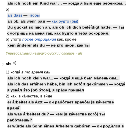
als ich noch ein Kind war … — когда я был ещё ребёнком…
5)
als dass
—
чтобы
als ob, als wenn
разг
—
как будто (бы)
Du guckst so mich an, als ob ich dich beléídigt hätte. — Ты
смотришь на меня так, как будто я тебя оскорбил.
6)
употр
после отрицания
как, кроме
kein ánderer als du — не кто иной, как ты
Универсальный немецко-русский словарь
als
>
als
8
1)
когда́
в то время как
als ich noch klein war... — когда́ я ещё был ма́леньким...
als ich das erfáhren hábe, bin ich sofórt gekómmen — когда́
я узна́л э́то [об э́том], я сра́зу пришёл
2)
как, в ка́честве, в ви́де
er árbeitet als Arzt — он рабо́тает врачо́м [в ка́честве
врача́]
als was árbeitest du? — кем [в ка́честве кого́] ты
рабо́таешь?
er wúrde als Sohn éines Árbeiters gebóren — он роди́лся в