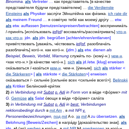
Binomina.
als
Vertreter …
как представи́тель
[в ка́честве
представи́теля бу́дучи представи́телем] …
die Verdienste
Einsteins
als
Physiker
заслу́ги
Эйнште́йна как фи́зика
.
ich rate dir
als
meinem Freund …
я сове́тую тебе́ как моему́ дру́гу …
etw.
als
etw. auffassen [benutzen/anpreisen/betrachten]
воспринима́ть
/-
приня́ть
[испо́льзовать
ipf
/
pf
/
восхваля́ть/рассма́тривать]
что-н
.
как что-н
.
jdn.
als
jdn. begrüßen [achten/ehren/entlarven]
приве́тствовать
[уважа́ть,
че́ствовать
ipf
/
pf
,
разоблача́ть
разоблачи́ть] кого́-н. как кого́-н.
(
jdm.)
als
etw. dienen
als
Beispiel, Beweis, Vorbild, Warnung
служи́ть
по- (кому́-н.)
чем-н
.
<как что-н.> [в ка́честве чего́-н.].
sich
als
jd./etw. [klug] erweisen
ока́зываться
/-
каза́ться
кем-н
. чем-н. [у́мным].
sich
als
stärker <
die Stärkeren
> [
als
stärkste <
die Stärksten
>] erweisen
ока́зываться
/-
сильне́е
[сильне́е всех <сильне́е всего́>].
Belinskij
als
Kritiker
Бели́нский-кри́тик
2)
in Verbindung mit
Subst
o.
Adj
in Form von
в ви́де
<фо́рме>
mit
G.
Gemüse
als
Salat
о́вощи в ви́де
<фо́рме>
сала́та
3)
in Verbindung mit
Subst
o.
Adj
in
best.
Verbindungen
rektionsbedingt durch
в
mit Am
,
в
mit NPl
v.
Personenbezeichnungen,
под
mit
A о.
за
mit
A
zu übersetzen.
als
Belohnung [Beweis/Zeichen]
в награ́ду
[доказа́тельство знак].
als
jdn.
a)
(an)
werben
в кого́-н
.,
в
mit NPl
b)
anerkennen
за кого́-н
.