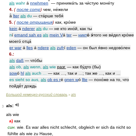
*
als
wahr
á
nnehmen
— принима́ть за чи́стую моне́ту
4.
(
после comp
)
чем, не́жели
ä́
lter
als
du
— ста́рше тебя́
5.
(
после отрицания
)
как, кро́ме
kein
á
nderer
als
du
— не кто ино́й, как ты
n
í
emand sah es
als
mein V
á
ter
—
никт
о́ э́
того не ви́дел кро́ме
моего́ отца́
er war
á
lles
á
ndere
als
zufr
í
eden
— он был я́вно недово́лен
6.:
als
daß
— что́бы
als
ob,
als
wenn,
als
wie
разг.
— как бу́дто (бы)
sow
ó
hl
als
auch …
— как …, так и …; так же …, как и …
es sieht so aus,
als
ob es r
é
gnen w
ó
llte
— похо́же на то, что
пойдё́т дождь
Большой немецко-русский словарь
als
>
als:
3
als wie
а)
как
син.
wie. Es war alles nicht schlecht, obgleich er sich da nicht so
fühlte als wie zu Hause,