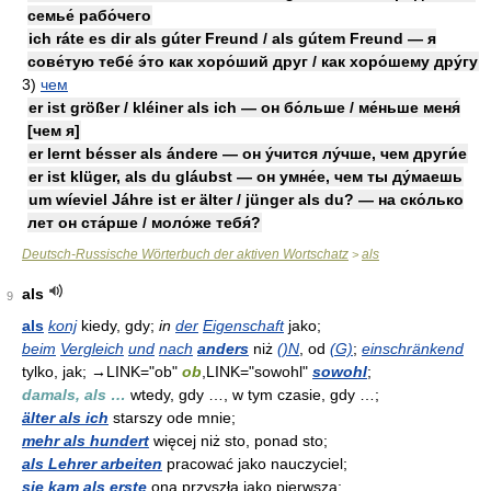
семье́ рабо́чего
ich ráte es dir als gúter Freund / als gútem Freund — я
сове́тую тебе́ э́то как хоро́ший друг / как хоро́шему дру́гу
3)
чем
er ist größer / kléiner als ich — он бо́льше / ме́ньше меня́
[чем я]
er lernt bésser als ándere — он у́чится лу́чше, чем други́е
er ist klüger, als du gláubst — он умне́е, чем ты ду́маешь
um wíeviel Jáhre ist er älter / jünger als du? — на ско́лько
лет он ста́рше / моло́же тебя́?
Deutsch-Russische Wörterbuch der aktiven Wortschatz
als
>
als
9
als
konj
kiedy, gdy;
in
der
Eigenschaft
jako;
beim
Vergleich
und
nach
anders
niż
()N
, od
(G)
;
einschränkend
tylko, jak;
→
LINK="ob"
ob
,LINK="sowohl"
sowohl
;
damals, als …
wtedy, gdy …, w tym czasie, gdy …;
älter als ich
starszy ode mnie;
mehr als hundert
więcej niż sto, ponad sto;
als Lehrer arbeiten
pracować jako nauczyciel;
sie kam als erste
ona przyszła jako pierwsza;