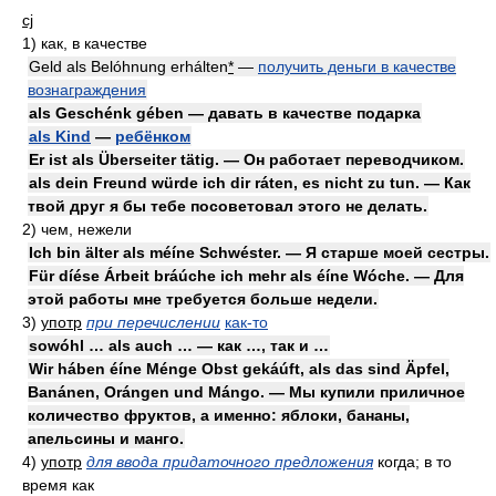
cj
1)
как, в качестве
Geld als Belóhnung erhálten
*
—
получить деньги в качестве
вознаграждения
als Geschénk gében — давать в качестве подарка
als Kind
—
ребёнком
Er ist als Überseiter tätig. — Он работает переводчиком.
als dein Freund würde ich dir ráten, es nicht zu tun. — Как
твой друг я бы тебе посоветовал этого не делать.
2)
чем, нежели
Ich bin älter als méíne Schwéster. — Я старше моей сестры.
Für díése Árbeit bráúche ich mehr als éíne Wóche. — Для
этой работы мне требуется больше недели.
3)
употр
при перечислении
как-то
sowóhl … als auch … — как …, так и …
Wir háben éíne Ménge Obst gekáúft, als das sind Äpfel,
Banánen, Orángen und Mángo. — Мы купили приличное
количество фруктов, а именно: яблоки, бананы,
апельсины и манго.
4)
употр
для ввода придаточного предложения
когда; в то
время как