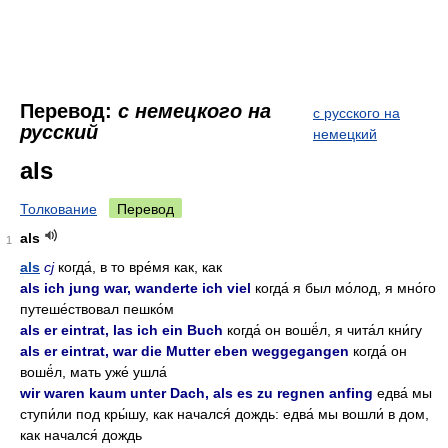
Перевод:
с немецкого на
с русского на
русский
немецкий
als
Толкование
Перевод
als
1
als
cj
когда́, в то вре́мя как, как
als ich jung war, wanderte ich viel
когда́ я был мо́лод, я мно́го
путеше́ствовал пешко́м
als er eintrat, las ich ein Buch
когда́ он вошё́л, я чита́л кни́гу
als er eintrat, war die Mutter eben weggegangen
когда́ он
вошё́л, мать уже́ ушла́
wir waren kaum unter Dach, als es zu regnen anfing
едва́ мы
ступи́ли под кры́шу, как начался́ дождь: едва́ мы вошли́ в дом,
как начался́ дождь