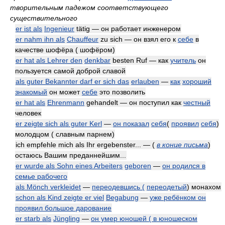
творительным падежом соответствующего
существительного
er ist als
Ingenieur
tätig — он работает инженером
er nahm ihn als
Chauffeur
zu sich — он взял его к
себе
в
качестве шофёра ( шофёром)
er hat als Lehrer den
denkbar
besten Ruf — как
учитель
он
пользуется самой доброй славой
als guter Bekannter darf er sich das
erlauben
—
как
хороший
знакомый
он может
себе
это позволить
er hat als
Ehrenmann
gehandelt — он поступил как
честный
человек
er zeigte sich als guter Kerl
—
он показал
себя
(
проявил
себя
)
молодцом ( славным парнем)
ich empfehle mich als Ihr ergebenster... —
(
в конце письма
)
остаюсь Вашим преданнейшим...
er wurde als Sohn eines Arbeiters
geboren
—
он родился в
семье рабочего
als Mönch verkleidet
—
переодевшись (
переодетый
) монахом
schon als Kind zeigte er viel
Begabung
—
уже ребёнком он
проявил большое дарование
er starb als
Jüngling
—
он умер юношей ( в юношеском