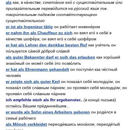
als
как, в ка́честве;
сочета́ние его́ с существи́тельным и́ли
прилага́тельным перево́дится на ру́сский язы́к тж.
твори́тельным падежо́м соотве́тствующего
существи́тельного
er ist als Ingenieur tätig
он рабо́тает инжене́ром
er nahm ihn als Chauffeur zu sich
он взял его́ к себе́ в
ка́честве шофё́ра; он взял его́ к себе́ шофё́ром
er hat als Lehrer den denkbar besten Ruf
как учи́тель он
по́льзуется са́мой до́брой сла́вой
als guter Bekannter darf er scih das erlauben
как хоро́ший
знако́мый он може́т себе́ э́то позво́лить
er hat als Ehrenmann gehandelt
он поступи́л как че́стный
челове́к
er zeigte sich als guter Kerl
он показа́л себя́ молодцо́м; он
показа́л себя́ сла́вным па́рнем; он прояви́л себя́ молодцо́м; он
прояви́л себя́ сла́вным па́рнем
ich empfehle mich als Ihr ergebenster..
(в конце́ письма́)
остаю́сь Ва́шим пре́даннейшим...
er wurde als Sohn eines Arbeiters geboren
он роди́лся в
семье́ рабо́чего
als Mönch verkleidet
переоде́вшись мона́хом; переоде́тый