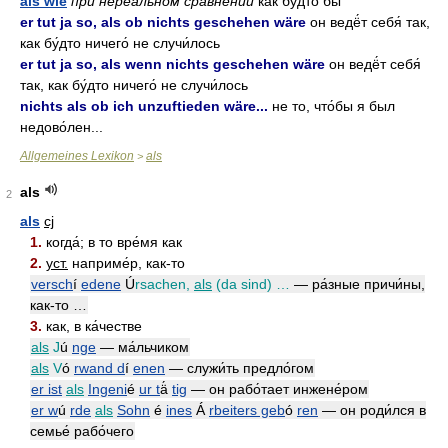
als wie
при нереа́льном сравне́нии
как бу́дто бы
er tut ja so, als ob nichts geschehen wäre
он ведё́т себя́ так,
как бу́дто ничего́ не случи́лось
er tut ja so, als wenn nichts geschehen wäre
он ведё́т себя́
так, как бу́дто ничего́ не случи́лось
nichts als ob ich unzuftieden wäre...
не то, что́бы я был
недово́лен...
Allgemeines Lexikon
als
>
als
2
als
cj
1.
когда́; в то вре́мя как
2.
уст.
наприме́р, как-то
versch
í
edene
Ú
rsachen,
als
(da sind) …
— ра́зные причи́ны,
как-то …
3.
как, в ка́честве
als
J
ú
nge
— ма́льчиком
als
V
ó
rwand d
í
enen
— служи́ть предло́гом
er ist
als
Ingeni
é
ur t
ä́
tig
— он рабо́тает инжене́ром
er w
ú
rde
als
Sohn
é
ines
Á
rbeiters geb
ó
ren
— он роди́лся в
семье́ рабо́чего