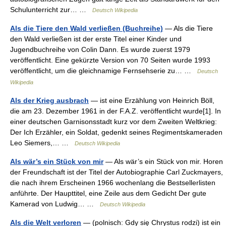
Schulunterricht zur… …
Deutsch Wikipedia
Als die Tiere den Wald verließen (Buchreihe)
— Als die Tiere
den Wald verließen ist der erste Titel einer Kinder und
Jugendbuchreihe von Colin Dann. Es wurde zuerst 1979
veröffentlicht. Eine gekürzte Version von 70 Seiten wurde 1993
veröffentlicht, um die gleichnamige Fernsehserie zu… …
Deutsch
Wikipedia
Als der Krieg ausbrach
— ist eine Erzählung von Heinrich Böll,
die am 23. Dezember 1961 in der F.A.Z. veröffentlicht wurde[1]. In
einer deutschen Garnisonsstadt kurz vor dem Zweiten Weltkrieg:
Der Ich Erzähler, ein Soldat, gedenkt seines Regimentskameraden
Leo Siemers,… …
Deutsch Wikipedia
Als wär’s ein Stück von mir
— Als wär’s ein Stück von mir. Horen
der Freundschaft ist der Titel der Autobiographie Carl Zuckmayers,
die nach ihrem Erscheinen 1966 wochenlang die Bestsellerlisten
anführte. Der Haupttitel, eine Zeile aus dem Gedicht Der gute
Kamerad von Ludwig… …
Deutsch Wikipedia
Als die Welt verloren
— (polnisch: Gdy się Chrystus rodzi) ist ein