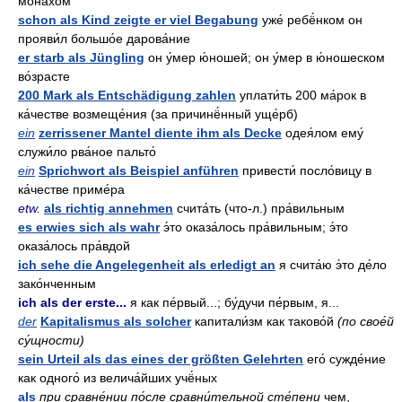
мона́хом
schon als Kind zeigte er viel Begabung
уже́ ребё́нком он
прояви́л большо́е дарова́ние
er starb als Jüngling
он у́мер ю́ношей; он у́мер в ю́ношеском
во́зрасте
200 Mark als Entschädigung zahlen
уплати́ть 200 ма́рок в
ка́честве возмеще́ния (за причинё́нный уще́рб)
ein
zerrissener Mantel diente ihm als Decke
одея́лом ему́
служи́ло рва́ное пальто́
ein
Sprichwort als Beispiel anführen
привести́ посло́вицу в
ка́честве приме́ра
etw.
als richtig annehmen
счита́ть (что-л.) пра́вильным
es erwies sich als wahr
э́то оказа́лось пра́вильным; э́то
оказа́лось пра́вдой
ich sehe die Angelegenheit als erledigt an
я счита́ю э́то де́ло
зако́нченным
ich als der erste...
я как пе́рвый...; бу́дучи пе́рвым, я...
der
Kapitalismus als solcher
капитали́зм как таково́й
(по свое́й
су́щности)
sein Urteil als das eines der größten Gelehrten
его́ сужде́ние
как одного́ из велича́йших учё́ных
als
при сравне́нии по́сле сравни́тельной сте́пени
чем,