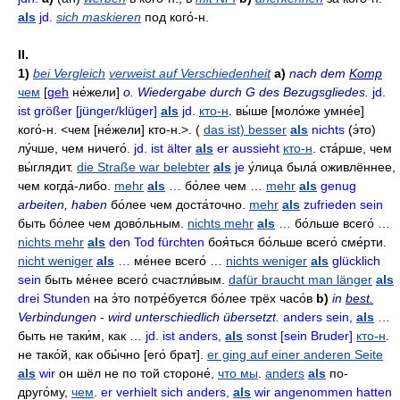
als
jd.
sich maskieren
под кого́-н
.
II.
1)
bei Vergleich
verweist auf Verschiedenheit
a)
nach dem
Komp
чем
[
geh
не́жели]
о. Wiedergabe durch G des Bezugsgliedes.
jd.
ist größer [jünger/klüger]
als
jd.
кто-н
.
вы́ше
[моло́же умне́е]
кого́-н. <чем [не́жели] кто-н.>. (
das ist) besser
als
nichts
(э́то)
лу́чше
,
чем ничего́
.
jd. ist älter
als
er aussieht
кто-н
.
ста́рше
,
чем
вы́глядит
.
die Straße war belebter
als
je
у́лица была́ оживлённее
,
чем когда́-либо
.
mehr
als
…
бо́лее чем …
mehr
als
genug
arbeiten, haben
бо́лее чем доста́точно
.
mehr
als
zufrieden sein
быть бо́лее чем дово́льным
.
nichts mehr
als
…
бо́льше всего́ …
nichts mehr
als
den Tod fürchten
боя́ться
бо́льше всего́ сме́рти
.
nicht weniger
als
…
ме́нее всего́ …
nichts weniger
als
glücklich
sein
быть ме́нее всего́ счастли́вым
.
dafür braucht man länger
als
drei Stunden
на э́то потре́буется бо́лее трёх часо́в
b)
in
best.
Verbindungen - wird unterschiedlich übersetzt.
anders sein,
als
…
быть не таки́м
,
как …
jd. ist anders,
als
sonst [sein Bruder]
кто-н
.
не тако́й
,
как обы́чно
[его́ брат].
er ging auf einer anderen Seite
als
wir
он шёл не по той стороне́
,
что мы
.
anders
als
по-
друго́му
,
чем
.
er verhielt sich anders,
als
wir angenommen hatten