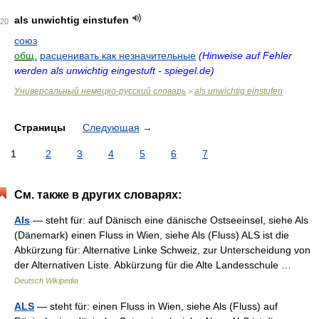
als unwichtig einstufen
20
союз
общ.
расценивать как незначительные
(Hinweise auf Fehler
werden als unwichtig eingestuft - spiegel.de)
Универсальный немецко-русский словарь
als unwichtig einstufen
>
Страницы
Следующая
→
1
2
3
4
5
6
7
См. также в других словарях:
Als
— steht für: auf Dänisch eine dänische Ostseeinsel, siehe Als
(Dänemark) einen Fluss in Wien, siehe Als (Fluss) ALS ist die
Abkürzung für: Alternative Linke Schweiz, zur Unterscheidung von
der Alternativen Liste. Abkürzung für die Alte Landesschule …
Deutsch Wikipedia
ALS
— steht für: einen Fluss in Wien, siehe Als (Fluss) auf