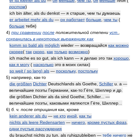
er ist kleiner als du
—
он
меньше
,
чем ты
;
он
меньше
тебя
(
ростом
)
ich bin älter, als du denkst — я старше, чем ты думаешь
er arbeitet mehr als du
—
он работает
больше
,
чем ты
(
больше
тебя)
4)
при сравнении
после
положительной степени
уст.
,
сохранилась в некоторых выражениях как
komm so bald als
möglich
wieder — возвращайся
как можно
скорее
(
так
скоро
,
как
только
возможно
)
ich mache es so gut, als ich kann — я делаю это так
хорошо
,
как я могу
(
насколько
это в моих силах)
so weit ( so lang) als
—
поскольку
,
постольку
5)
например, как-то
die größten
Dichter
Deutschlands als Goethe,
Schiller
u. a —
величайшие поэты Германии, как-то:Гёте, Шиллер и др.
die größten Dichter als da sind Goethe, Schiller... —
величайшие поэты, каковыми являются Гёте, Шиллер...
6)
б. ч. после отрицания
как, кроме
kein anderer als du
—
не кто
иной
,
как ты
nichts als leere Redensarten
—
ничего
,
кроме пустых фраз
,
одни пустые рассуждения
du brauchst nichts zu tun, als ruhigzubleiben —
тебе
ничего
не