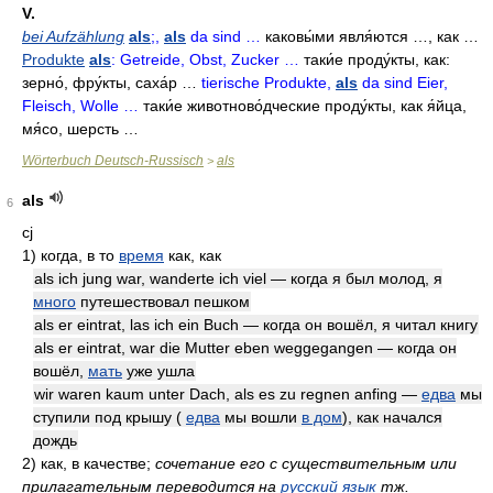
V.
bei Aufzählung
als
;,
als
da sind …
каковы́ми явля́ются …, как …
Produkte
als
: Getreide, Obst, Zucker …
таки́е проду́кты
,
как:
зерно́
,
фру́кты
,
саха́р …
tierische Produkte,
als
da sind Eier,
Fleisch, Wolle …
таки́е животново́дческие проду́кты
,
как я́йца
,
мя́со
,
шерсть …
Wörterbuch Deutsch-Russisch
als
>
als
6
cj
1)
когда, в то
время
как, как
als ich jung war, wanderte ich viel — когда я был молод, я
много
путешествовал пешком
als er eintrat, las ich ein Buch — когда он вошёл, я читал книгу
als er eintrat, war die Mutter eben weggegangen — когда он
вошёл,
мать
уже ушла
wir waren kaum unter Dach, als es zu regnen anfing —
едва
мы
ступили под крышу (
едва
мы вошли
в дом
), как начался
дождь
2)
как, в качестве;
сочетание его с существительным или
прилагательным переводится на
русский язык
тж.