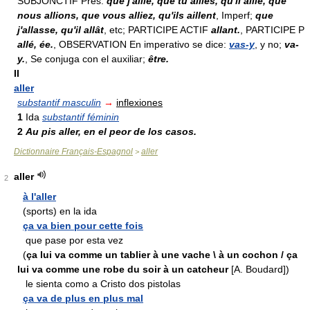
SUBJONCTIF Pres:
que j'aille, que tu ailles, qu'il aille, que
nous allions, que vous alliez, qu'ils aillent
, Imperf;
que
j'allasse, qu'il allât
, etc; PARTICIPE ACTIF
allant.
, PARTICIPE P
allé, ée.
, OBSERVATION En imperativo se dice:
vas-y
, y no;
va-
y.
, Se conjuga con el auxiliar;
être.
II
aller
substantif masculin
→
inflexiones
1
Ida
substantif féminin
2
Au pis aller, en el peor de los casos.
Dictionnaire Français-Espagnol
aller
>
aller
2
à l'aller
(sports) en la ida
ça va bien pour cette fois
que pase por esta vez
(
ça lui va comme un tablier à une vache \ à un cochon / ça
lui va comme une robe du soir à un catcheur
[A. Boudard])
le sienta como a Cristo dos pistolas
ça va de plus en plus mal