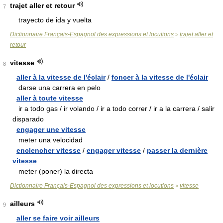
trajet aller et retour
7
trayecto de ida y vuelta
Dictionnaire Français-Espagnol des expressions et locutions
trajet aller et
>
retour
vitesse
8
aller à la vitesse de l'éclair
/
foncer à la vitesse de l'éclair
darse una carrera en pelo
aller à toute vitesse
ir a todo gas / ir volando / ir a todo correr / ir a la carrera / salir
disparado
engager une vitesse
meter una velocidad
enclencher vitesse
/
engager vitesse
/
passer la dernière
vitesse
meter (poner) la directa
Dictionnaire Français-Espagnol des expressions et locutions
vitesse
>
ailleurs
9
aller se faire voir ailleurs