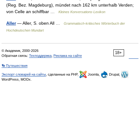
(Reg. Bez. Magdeburg), mündet nach 162 km unterhalb Verden;
von Celle an schiffbar …
Kleines Konversations-Lexikon
Aller
— Aller, S. oben All …
Grammatisch-kritisches Wörterbuch der
Hochdeutschen Mundart
© Академик, 2000-2026
18+
Обратная связь:
Техподдержка
,
Реклама на сайте
👣 Путешествия
Экспорт словарей на сайты
, сделанные на PHP,
Joomla,
Drupal,
WordPress, MODx.