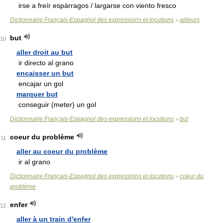
irse a freír espárragos / largarse con viento fresco
Dictionnaire Français-Espagnol des expressions et locutions
ailleurs
>
but
10
aller droit au but
ir directo al grano
encaisser un but
encajar un gol
marquer but
conseguir (meter) un gol
Dictionnaire Français-Espagnol des expressions et locutions
but
>
coeur du problème
11
aller au coeur du problème
ir al grano
Dictionnaire Français-Espagnol des expressions et locutions
coeur du
>
problème
enfer
12
aller à un train d'enfer