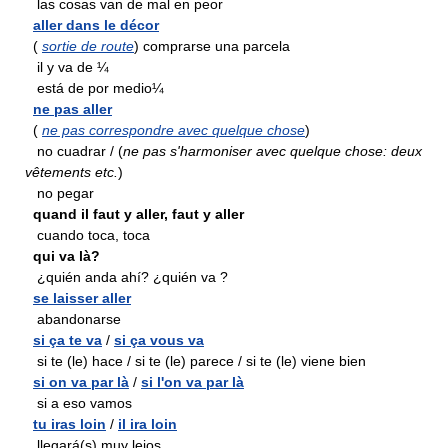
las cosas van de mal en peor
aller dans le décor
(
sortie de route
) comprarse una parcela
il y va de ¼
está de por medio¼
ne pas aller
(
ne pas correspondre avec quelque chose
)
no cuadrar / (
ne pas s'harmoniser avec quelque chose: deux
vêtements etc.
)
no pegar
quand il faut y aller, faut y aller
cuando toca, toca
qui va là?
¿quién anda ahí? ¿quién va ?
se laisser aller
abandonarse
si ça te va
/
si ça vous va
si te (le) hace / si te (le) parece / si te (le) viene bien
si on va par là
/
si l'on va par là
si a eso vamos
tu iras loin
/
il ira loin
llegará(s) muy lejos