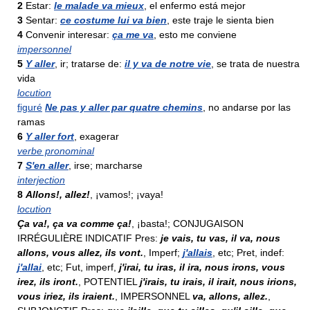
2
Estar:
le malade va mieux
, el enfermo está mejor
3
Sentar:
ce costume lui va bien
, este traje le sienta bien
4
Convenir interesar:
ça me va
, esto me conviene
impersonnel
5
Y aller
, ir; tratarse de:
il y va de notre vie
, se trata de nuestra
vida
locution
figuré
Ne pas y aller par quatre chemins
, no andarse por las
ramas
6
Y aller fort
, exagerar
verbe pronominal
7
S'en aller
, irse; marcharse
interjection
8
Allons!, allez!
, ¡vamos!; ¡vaya!
locution
Ça va!, ça va comme ça!
, ¡basta!; CONJUGAISON
IRRÉGULIÈRE INDICATIF Pres:
je vais, tu vas, il va, nous
allons, vous allez, ils vont.
, Imperf;
j'allais
, etc; Pret, indef:
j'allai
, etc; Fut, imperf,
j'irai, tu iras, il ira, nous irons, vous
irez, ils iront.
, POTENTIEL
j'irais, tu irais, il irait, nous irions,
vous iriez, ils iraient.
, IMPERSONNEL
va, allons, allez.
,