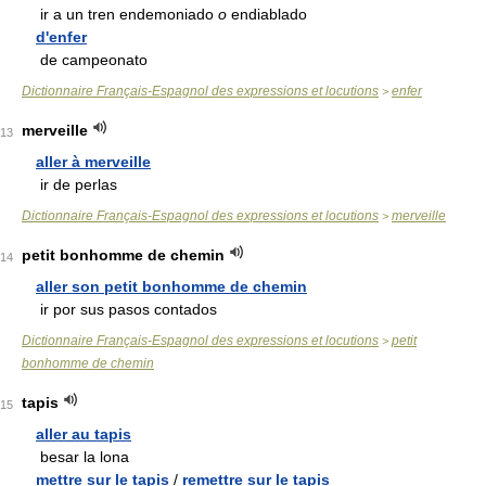
ir a un tren endemoniado
o
endiablado
d'enfer
de campeonato
Dictionnaire Français-Espagnol des expressions et locutions
enfer
>
merveille
13
aller à merveille
ir de perlas
Dictionnaire Français-Espagnol des expressions et locutions
merveille
>
petit bonhomme de chemin
14
aller son petit bonhomme de chemin
ir por sus pasos contados
Dictionnaire Français-Espagnol des expressions et locutions
petit
>
bonhomme de chemin
tapis
15
aller au tapis
besar la lona
mettre sur le tapis
/
remettre sur le tapis