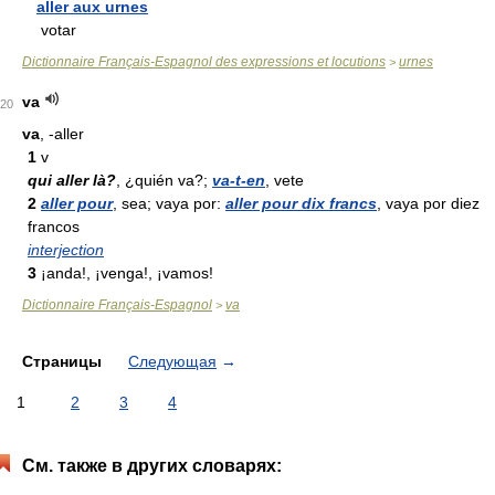
aller aux urnes
votar
Dictionnaire Français-Espagnol des expressions et locutions
urnes
>
va
20
va
, -aller
1
v
qui aller là?
, ¿quién va?;
va-t-en
, vete
2
aller pour
, sea; vaya por:
aller pour dix francs
, vaya por diez
francos
interjection
3
¡anda!, ¡venga!, ¡vamos!
Dictionnaire Français-Espagnol
va
>
Страницы
Следующая
→
1
2
3
4
См. также в других словарях: