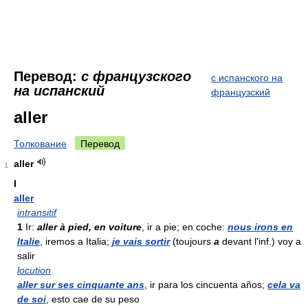
Перевод:
с французского
с испанского на
на испанский
французский
aller
Толкование
Перевод
aller
1
I
aller
intransitif
1
Ir:
aller à pied, en voiture
, ir a pie; en coche:
nous irons en
Italie
, iremos a Italia;
je vais sortir
(toujours
a
devant l'inf.) voy a
salir
locution
aller sur ses cinquante ans
, ir para los cincuenta años;
cela va
de soi
, esto cae de su peso