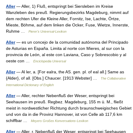
Aller
— Aller, 1) Fluß, entspringt bei Siersleben im Kreise
Wanzleben des preuß. Regierungsbezirks Magdeburg, nimmt auf
dem rechten Ufer die Kleine Aller, Fornitz, Ise, Lachte, Örtze,
Mieste, Böhme, auf dem linken die Ocker, Fuse, Wietze, Innerste,
Ruhme …
Pierer's Universal-Lexikon
Aller
— es un concejo de la comunidad autónoma del Principado
de Asturias en España. Limita al norte con Mieres, al sur con la
provincia de León, al este con Laviana, Caso y Sobrescobio y al
oeste con …
Enciclopedia Universal
Aller
— Al ler, a. [For ealra, the AS. gen. pl. of eal all.] Same as
{Alder}, of all. [Obs.] Chaucer. [1913 Webster] …
The Collaborative
International Dictionary of English
Aller
— Aller, rechter Nebenfluß der Weser, entspringt bei
Seehausen im preuß. Regbez. Magdeburg, 155 m ü. M., fließt
meist in nordwestlicher Richtung durch braunschweigisches Gebiet
und von da in die Provinz Hannover, ist von Celle ab 117,6 km
schiffbar …
Meyers Großes Konversations-Lexikon
Aller
— Aller, r. Nebenfluß der Weser, entspringt bei Seehausen