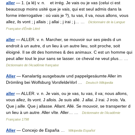
aller
— 1. (a lé) v. n. et irrég. Je vais ou je vas (celui ci est
beaucoup moins usité que je vais, qui est seul admis dans la
forme interrogative : où vais je ?), tu vas, il va, nous allons, vous
allez, ils vont ; j allais ; j allai ; j irai ; j… …
Dictionnaire de la Langue
Française d'Émile Littré
aller
— ALLER. v. n. Marcher, se mouvoir sur ses pieds d un
endroit à un autre, d un lieu à un autre lieu, soit proche, soit
éloigné. Il se dit des hommes & des animaux. C est un homme qui
peut aller tout le jour sans se lasser. ce cheval ne veut plus… …
Dictionnaire de l'Académie française
Aller
— Kanalartig ausgebaute und pappelgesäumte Aller im
Drömling bei Wolfsburg VorsfeldeVorl …
Deutsch Wikipedia
aller
— ALLER. v. n. Je vais, ou je vas, tu vas, il va; nous allons,
vous allez, ils vont. J allois. Je suis allé. J allai. J irai. J irois. Va.
Que j aille. Que j allasse. Allant. Allé. Se mouvoir, se transperter d
un lieu à un autre. Aller vîte. Aller… …
Dictionnaire de l'Académie
Française 1798
Aller
— Concejo de España …
Wikipedia Español