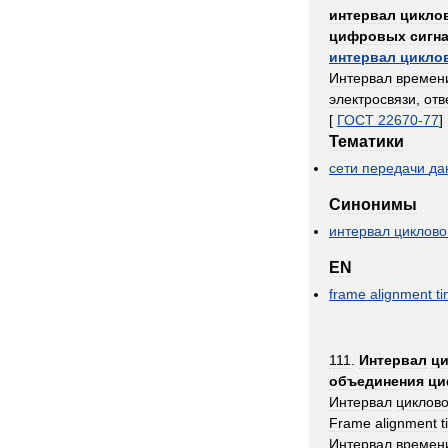
интервал
цикло
цифровых
сигн
интервал
цикло
Интервал
времен
электросвязи
,
отв
[
ГОСТ
22670
-
77
]
Тематики
сети
передачи
да
Синонимы
интервал
циклово
EN
frame
alignment
t
111
.
Интервал
ци
объединения
ци
Интервал
циклово
Frame
alignment
t
Интервал
времен