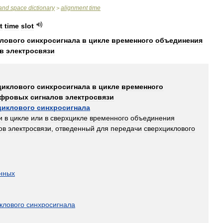
and
space
dictionary
alignment
time
>
t
time
slot
лового
синхросигнала
в
цикле
временного
объединения
в
электросвязи
циклового
синхросигнала
в
цикле
временного
фровых
сигналов
электросвязи
циклового
синхросигнала
и
в
цикле
или
в
сверхцикле
временного
объединения
ов
электросвязи
,
отведенный
для
передачи
сверхциклового
нных
клового
синхросигнала