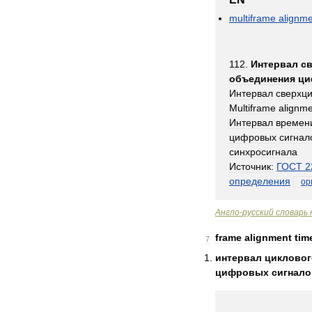
multiframe
alignm
112
.
Интервал
с
объединения
ци
Интервал
сверхци
Multiframe
alignm
Интервал
времен
цифровых
сигнал
синхросигнала
Источник:
ГОСТ
2
определения
ор
Англо
-
русский
словарь
frame
alignment
tim
7
интервал
цикловог
цифровых
сигнало