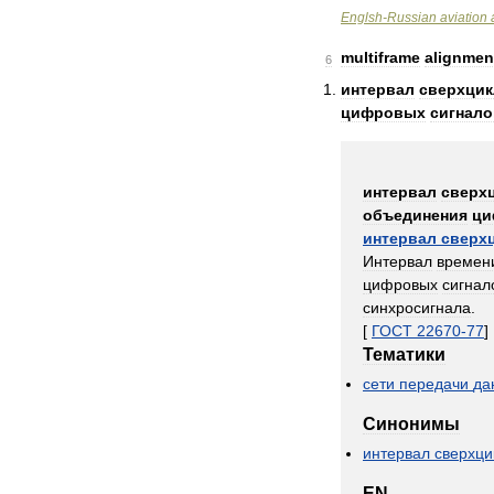
Englsh
-
Russian
aviation
multiframe
alignmen
6
интервал
сверхцик
цифровых
сигнало
интервал
сверх
объединения
ци
интервал
сверх
Интервал
времен
цифровых
сигнал
синхросигнала
.
[
ГОСТ
22670
-
77
]
Тематики
сети
передачи
да
Синонимы
интервал
сверхци
EN