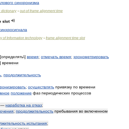
клового
синхронизма
c
dictionary
out
-
of
-
frame
alignment
time
>
e
slot
синхросигнала
ry
of
Information
technology
frame
alignment
time
slot
>
[
определять
\]
время
;
отмечать
время
;
хронометрировать
\]
времени
ь
,
продолжительность
ронизировать
;
осуществлять
привязку
по
времени
имное
положение
фаз
периодических
процессов
—
наработка
на
отказ
;
ючения
;
продолжительность
пребывания
во
включенном
лжительность
испытания
;