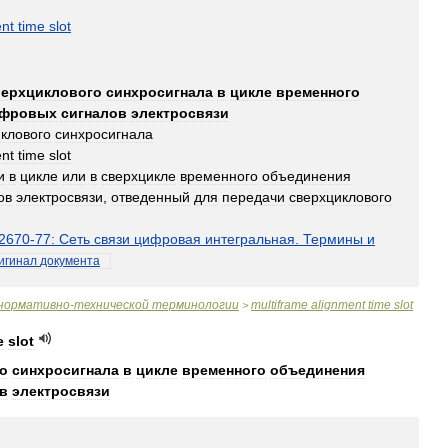
ent
time
slot
верхциклового
синхросигнала
в
цикле
временного
фровых
сигналов
электросвязи
клового
синхросигнала
ent
time
slot
и
в
цикле
или
в
сверхцикле
временного
объединения
ов
электросвязи
,
отведенный
для
передачи
сверхциклового
2670
-
77:
Сеть
связи
цифровая
интегральная
.
Термины
и
игинал
документа
нормативно
-
технической
терминологии
multiframe
alignment
time
slot
>
e
slot
о
синхросигнала
в
цикле
временного
объединения
в
электросвязи