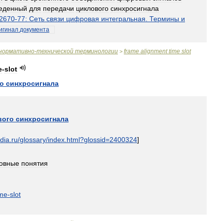
еденный
для
передачи
циклового
синхросигнала
2670
-
77:
Сеть
связи
цифровая
интегральная
.
Термины
и
игинал
документа
нормативно
-
технической
терминологии
frame
alignment
time
slot
>
e
-
slot
о
синхросигнала
вого
синхросигнала
dia
.
ru
/
glossary
/
index
.
html
?
glossid
=
2400324
]
овные
понятия
ime
-
slot