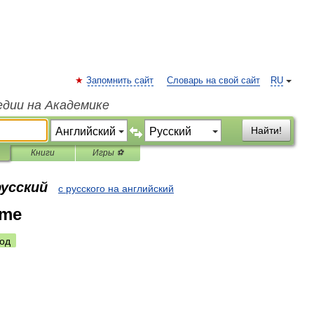
Запомнить сайт
Словарь на свой сайт
RU
едии на Академике
Найти!
Книги
Игры ⚽
русский
с русского на английский
ime
од