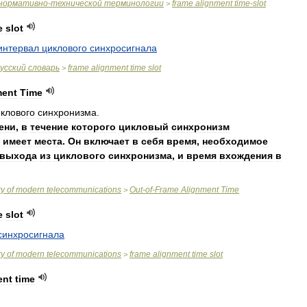
нормативно
-
технической
терминологии
frame
alignment
time
-
slot
>
e
slot
интервал
циклового
синхросигнала
усский
словарь
frame
alignment
time
slot
>
ment
Time
клового
синхронизма
.
ени
,
в
течение
которого
цикловый
синхронизм
имеет
места
.
Он
включает
в
себя
время
,
необходимое
выхода
из
циклового
синхронизма
,
и
время
вхождения
в
ry
of
modern
telecommunications
Out
-
of
-
Frame
Alignment
Time
>
e
slot
синхросигнала
ry
of
modern
telecommunications
frame
alignment
time
slot
>
ent
time