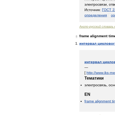
электросвязи
,
отв
Источник:
ГОСТ
2
определения
ор
Англо
-
русский
словарь
frame
alignment
tim
8
интервал
цикловог
интервал
цикло
—
[
http:
//
www
.
iks
-
me
Тематики
электросвязь
,
осн
EN
frame
alignment
t