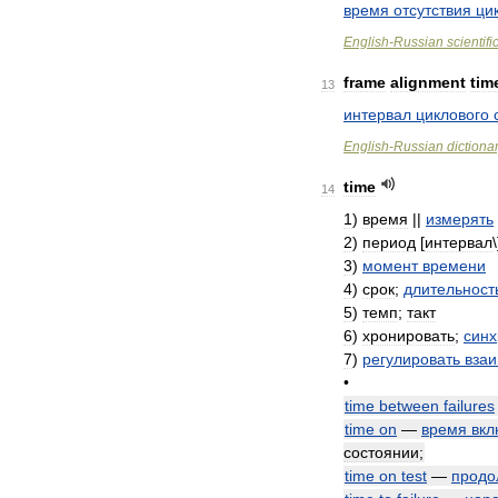
время
отсутствия
ци
English
-
Russian
scientifi
frame
alignment
tim
13
интервал
циклового
English
-
Russian
dictiona
time
14
1
)
время
||
измерять
2
)
период
[
интервал
3
)
момент
времени
4
)
срок
;
длительност
5
)
темп
;
такт
6
)
хронировать
;
синх
7
)
регулировать
вза
•
time
between
failures
time
on
—
время
вкл
состоянии
;
time
on
test
—
продо