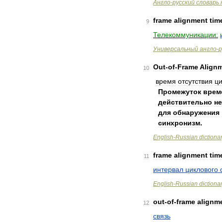
Англо
-
русский
словарь
frame
alignment
tim
9
Телекоммуникации:
Универсальный
англо
-
р
Out
-
of
-
Frame
Align
10
время
отсутствия
ци
Промежуток
врем
действительно
не
для
обнаружения
синхронизм
.
English
-
Russian
dictiona
frame
alignment
tim
11
интервал
циклового
English
-
Russian
dictiona
out
-
of
-
frame
alignm
12
связь