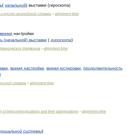
ь
(
начальной
)
выставки
(
гироскопа
)
и
русско
-
английский
словарь
alignment
time
>
время
настройки
ть
(
начальной
)
выставки
(
гироскопа
)
технических
терминов
alignment
time
>
авки
,
время
настройки
,
время
юстировки
,
продолжительность
)
усский
словарь
alignment
time
>
ry
of
telecommunications
and
their
abbreviations
alignment
time
>
ерциальной
системы
)