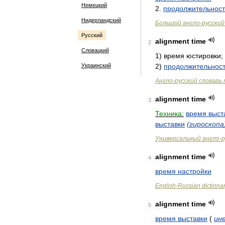
Немецкий
2
.
продолжительност
Нидерландский
Большой
англо
-
русский
Русский
alignment
time
2
Словацкий
1
)
время
юстировки
;
Украинский
2
)
продолжительнос
Англо
-
русский
словарь
alignment
time
3
Техника:
время
выст
выставки
(
гироскопа
Универсальный
англо
-
р
alignment
time
4
время
настройки
English
-
Russian
dictiona
alignment
time
5
время
выставки
(
ин