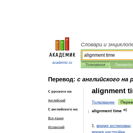
Словари и энциклоп
academic.ru
Толкования
Переводы
Перевод:
с английского на 
alignment t
С русского на:
Английский
Толкование
Перев
С английского на:
alignment
time
1
Все языки
1
.
время
юстировки
;
Испанский
время
настройки