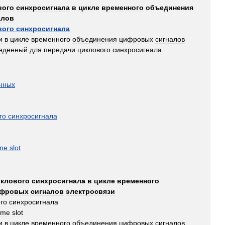
вого
синхросигнала
в
цикле
временного
объединения
алов
вого
синхросигнала
и
в
цикле
временного
объединения
цифровых
сигналов
еденный
для
передачи
циклового
синхросигнала
.
нных
го
синхросигнала
ime
slot
клового
синхросигнала
в
цикле
временного
фровых
сигналов
электросвязи
го
синхросигнала
ime
slot
и
в
цикле
временного
объединения
цифровых
сигналов