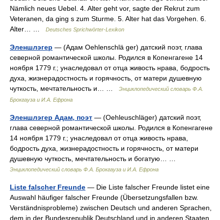
Nämlich neues Uebel. 4. Alter geht vor, sagte der Rekrut zum
Veteranen, da ging s zum Sturme. 5. Alter hat das Vorgehen. 6.
Alter… …
Deutsches Sprichwörter-Lexikon
Эленшлэгер
— (Адам Oehlenschlä ger) датский поэт, глава
северной романтической школы. Родился в Копенгагене 14
ноября 1779 г.; унаследовал от отца живость нрава, бодрость
духа, жизнерадостность и горячность, от матери душевную
чуткость, мечтательность и… …
Энциклопедический словарь Ф.А.
Брокгауза и И.А. Ефрона
Эленшлэгер Адам, поэт
— (Oehleuschläger) датский поэт,
глава северной романтической школы. Родился в Копенгагене
14 ноября 1779 г.; унаследовал от отца живость нрава,
бодрость духа, жизнерадостность и горячность, от матери
душевную чуткость, мечтательность и богатую… …
Энциклопедический словарь Ф.А. Брокгауза и И.А. Ефрона
Liste falscher Freunde
— Die Liste falscher Freunde listet eine
Auswahl häufiger falscher Freunde (Übersetzungsfallen bzw.
Verständnisprobleme) zwischen Deutsch und anderen Sprachen,
dem in der Bundesrepublik Deutschland und in anderen Staaten