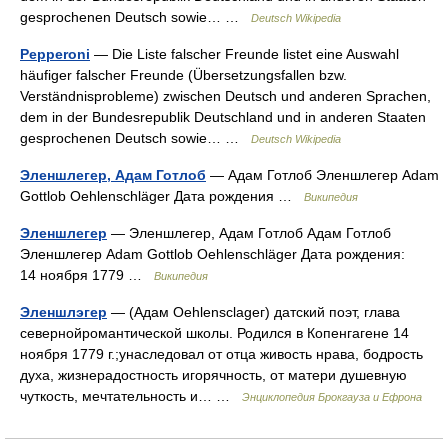
gesprochenen Deutsch sowie… …
Deutsch Wikipedia
Pepperoni
— Die Liste falscher Freunde listet eine Auswahl
häufiger falscher Freunde (Übersetzungsfallen bzw.
Verständnisprobleme) zwischen Deutsch und anderen Sprachen,
dem in der Bundesrepublik Deutschland und in anderen Staaten
gesprochenen Deutsch sowie… …
Deutsch Wikipedia
Эленшлегер, Адам Готлоб
— Адам Готлоб Эленшлегер Adam
Gottlob Oehlenschläger Дата рождения …
Википедия
Эленшлегер
— Эленшлегер, Адам Готлоб Адам Готлоб
Эленшлегер Adam Gottlob Oehlenschläger Дата рождения:
14 ноября 1779 …
Википедия
Эленшлэгер
— (Адам Оеhlеnsсlagег) датский поэт, глава
севернойромантической школы. Родился в Копенгагене 14
ноября 1779 г.;унаследовал от отца живость нрава, бодрость
духа, жизнерадостность игорячность, от матери душевную
чуткость, мечтательность и… …
Энциклопедия Брокгауза и Ефрона