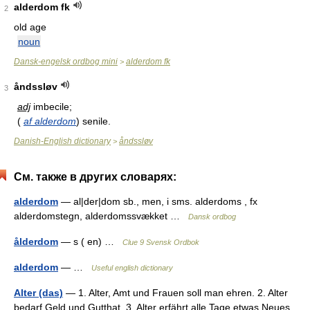
alderdom fk
2
old age
noun
Dansk-engelsk ordbog mini
alderdom fk
>
åndssløv
3
adj
imbecile;
(
af alderdom
) senile.
Danish-English dictionary
åndssløv
>
См. также в других словарях:
alderdom
— al|der|dom sb., men, i sms. alderdoms , fx
alderdomstegn, alderdomssvækket …
Dansk ordbog
ålderdom
— s ( en) …
Clue 9 Svensk Ordbok
alderdom
— …
Useful english dictionary
Alter (das)
— 1. Alter, Amt und Frauen soll man ehren. 2. Alter
bedarf Geld und Gutthat. 3. Alter erfährt alle Tage etwas Neues.