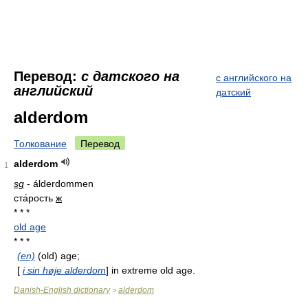
Перевод:
с датского на
с английского на
английский
датский
alderdom
Толкование
Перевод
alderdom
1
sg
- álderdommen
ста́рость
ж
* * *
old age
* * *
(en)
(old) age;
[
i sin høje alderdom
] in extreme old age.
Danish-English dictionary
alderdom
>