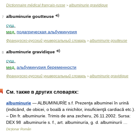
Dictionnaire médical français-russe
albuminurie gravidique
>
albuminurie goutteuse
7
сущ.
мед.
подагрическая альбуминурия
Французско-русский универсальный словарь
albuminurie goutteuse
>
albuminurie gravidique
8
сущ.
мед.
альбуминурия беременности
Французско-русский универсальный словарь
albuminurie gravidique
>
См. также в других словарях:
albuminurie
— ALBUMINURÍE s.f. Prezenţa albuminei în urină
(indicând, de obicei, o boală a rinichilor, insuficienţă cardiacă etc.).
– Din fr. albuminurie. Trimis de ana zecheru, 26.11.2002. Sursa:
DEX 98 albuminuríe s. f., art. albuminuría, g. d. albuminuríi …
Dicționar Român