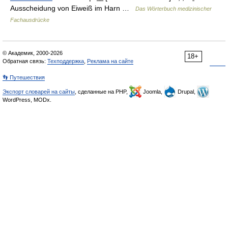
Ausscheidung von Eiweiß im Harn …
Das Wörterbuch medizinischer
Fachausdrücke
© Академик, 2000-2026
18+
Обратная связь:
Техподдержка
,
Реклама на сайте
👣 Путешествия
Экспорт словарей на сайты
, сделанные на PHP,
Joomla,
Drupal,
WordPress, MODx.