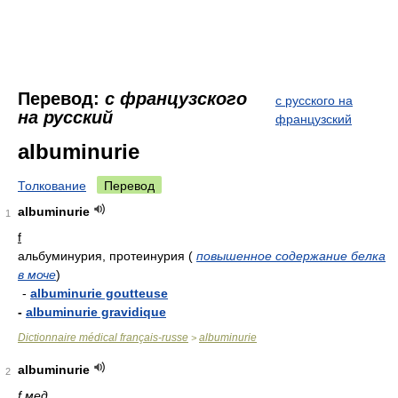
Перевод:
с французского
с русского на
на русский
французский
albuminurie
Толкование
Перевод
albuminurie
1
f
альбуминурия, протеинурия
(
повышенное содержание белка
в моче
)
-
albuminurie goutteuse
-
albuminurie gravidique
Dictionnaire médical français-russe
albuminurie
>
albuminurie
2
f мед.