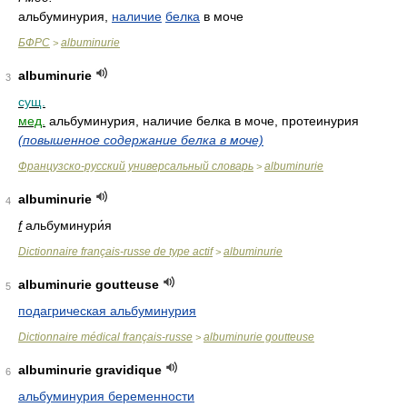
альбуминурия,
наличие
белка
в моче
БФРС
albuminurie
>
albuminurie
3
сущ.
мед.
альбуминурия, наличие белка в моче, протеинурия
(повышенное содержание белка в моче)
Французско-русский универсальный словарь
albuminurie
>
albuminurie
4
f
альбуминури́я
Dictionnaire français-russe de type actif
albuminurie
>
albuminurie goutteuse
5
подагрическая альбуминурия
Dictionnaire médical français-russe
albuminurie goutteuse
>
albuminurie gravidique
6
альбуминурия беременности