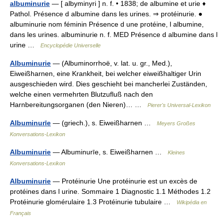
albuminurie
— [ albyminyri ] n. f. • 1838; de albumine et urie ♦
Pathol. Présence d albumine dans les urines. ⇒ protéinurie. ●
albuminurie nom féminin Présence d une protéine, l albumine,
dans les urines. albuminurie n. f. MED Présence d albumine dans l
urine …
Encyclopédie Universelle
Albuminurie
— (Albuminorrhoë, v. lat. u. gr., Med.),
Eiweißharnen, eine Krankheit, bei welcher eiweißhaltiger Urin
ausgeschieden wird. Dies geschieht bei mancherlei Zuständen,
welche einen vermehrten Blutzufluß nach den
Harnbereitungsorganen (den Nieren)… …
Pierer's Universal-Lexikon
Albuminurīe
— (griech.), s. Eiweißharnen …
Meyers Großes
Konversations-Lexikon
Albuminurie
— Albuminurīe, s. Eiweißharnen …
Kleines
Konversations-Lexikon
Albuminurie
— Protéinurie Une protéinurie est un excès de
protéines dans l urine. Sommaire 1 Diagnostic 1.1 Méthodes 1.2
Protéinurie glomérulaire 1.3 Protéinurie tubulaire …
Wikipédia en
Français