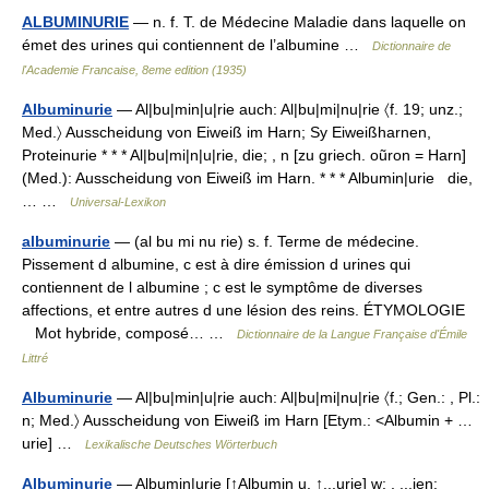
ALBUMINURIE
— n. f. T. de Médecine Maladie dans laquelle on
émet des urines qui contiennent de l’albumine …
Dictionnaire de
l'Academie Francaise, 8eme edition (1935)
Albuminurie
— Al|bu|min|u|rie auch: Al|bu|mi|nu|rie 〈f. 19; unz.;
Med.〉 Ausscheidung von Eiweiß im Harn; Sy Eiweißharnen,
Proteinurie * * * Al|bu|mi|n|u|rie, die; , n [zu griech. oũron = Harn]
(Med.): Ausscheidung von Eiweiß im Harn. * * * Albumin|urie die,
… …
Universal-Lexikon
albuminurie
— (al bu mi nu rie) s. f. Terme de médecine.
Pissement d albumine, c est à dire émission d urines qui
contiennent de l albumine ; c est le symptôme de diverses
affections, et entre autres d une lésion des reins. ÉTYMOLOGIE
Mot hybride, composé… …
Dictionnaire de la Langue Française d'Émile
Littré
Albuminurie
— Al|bu|min|u|rie auch: Al|bu|mi|nu|rie 〈f.; Gen.: , Pl.:
n; Med.〉 Ausscheidung von Eiweiß im Harn [Etym.: <Albumin + …
urie] …
Lexikalische Deutsches Wörterbuch
Albuminurie
— Albumin|uri̲e̲ [↑Albumin u. ↑...urie] w; , ...i̱en: