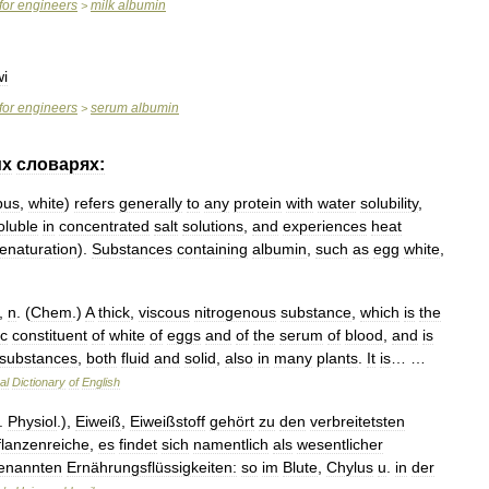
for
engineers
milk
albumin
>
wi
for
engineers
serum
albumin
>
их
словарях:
bus
,
white
)
refers
generally
to
any
protein
with
water
solubility
,
oluble
in
concentrated
salt
solutions
,
and
experiences
heat
enaturation
).
Substances
containing
albumin
,
such
as
egg
white
,
,
n
. (
Chem
.)
A
thick
,
viscous
nitrogenous
substance
,
which
is
the
ic
constituent
of
white
of
eggs
and
of
the
serum
of
blood
,
and
is
substances
,
both
fluid
and
solid
,
also
in
many
plants
.
It
is
… …
al
Dictionary
of
English
.
Physiol
.),
Eiweiß
,
Eiweißstoff
gehört
zu
den
verbreitetsten
flanzenreiche
,
es
findet
sich
namentlich
als
wesentlicher
enannten
Ernährungsflüssigkeiten:
so
im
Blute
,
Chylus
u
.
in
der