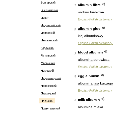
Болгарский
albumin
fibre
2
Вьетнамский
włókno
białkowe
Иврит
English
-
Polish
dictionary
Индонезийский
albumin
glue
3
Испанский
klej
albuminowy
Итальянский
English
-
Polish
dictionary
Корейский
blood
albumin
4
Латышский
albumina
surowicza
Малайский
English
-
Polish
dictionary
Немецкий
egg
albumin
5
Нидерландский
albumina
jaja
kurzego
Норвежский
English
-
Polish
dictionary
Персидский
milk
albumin
6
Польский
albumina
mleka
Португальский