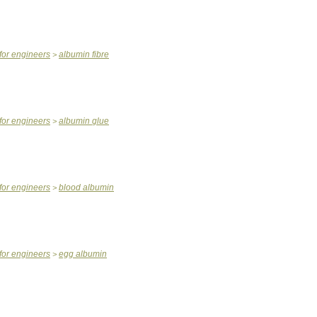
for
engineers
albumin
fibre
>
for
engineers
albumin
glue
>
for
engineers
blood
albumin
>
for
engineers
egg
albumin
>