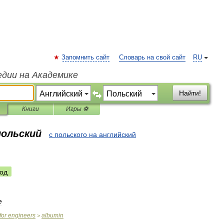
Запомнить сайт
Словарь на свой сайт
RU
едии на Академике
Найти!
Книги
Игры ⚽
польский
с польского на английский
од
e
for
engineers
albumin
>