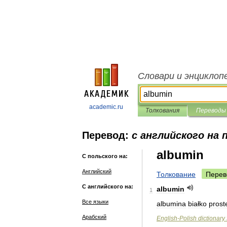
Словари и энциклоп
academic.ru
Толкования
Переводы
Перевод:
с английского на 
albumin
С польского на:
Английский
Толкование
Перев
С английского на:
albumin
1
Все языки
albumina
białko
prost
Арабский
English
-
Polish
dictionary