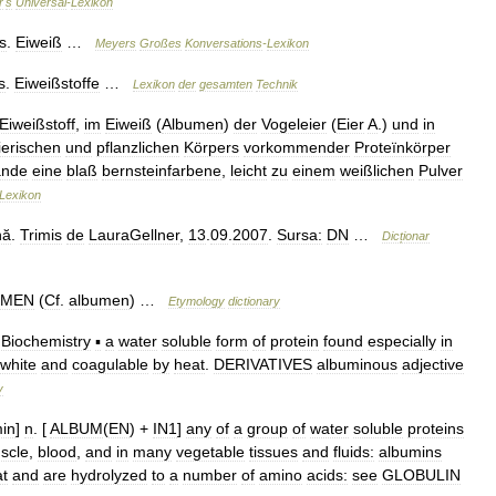
r
'
s
Universal
-
Lexikon
s
.
Eiweiß
…
Meyers
Großes
Konversations
-
Lexikon
s
.
Eiweißstoffe
…
Lexikon
der
gesamten
Technik
Eiweißstoff
,
im
Eiweiß
(
Albumen
)
der
Vogeleier
(
Eier
A
.)
und
in
tierischen
und
pflanzlichen
Körpers
vorkommender
Proteïnkörper
ande
eine
blaß
bernsteinfarbene
,
leicht
zu
einem
weißlichen
Pulver
Lexikon
nă
.
Trimis
de
LauraGellner
,
13
.
09
.
2007
.
Sursa:
DN
…
Dicționar
UMEN
(
Cf
.
albumen
) …
Etymology
dictionary
Biochemistry
▪
a
water
soluble
form
of
protein
found
especially
in
white
and
coagulable
by
heat
.
DERIVATIVES
albuminous
adjective
y
in
]
n
. [
ALBUM
(
EN
) +
IN1
]
any
of
a
group
of
water
soluble
proteins
scle
,
blood
,
and
in
many
vegetable
tissues
and
fluids:
albumins
t
and
are
hydrolyzed
to
a
number
of
amino
acids:
see
GLOBULIN