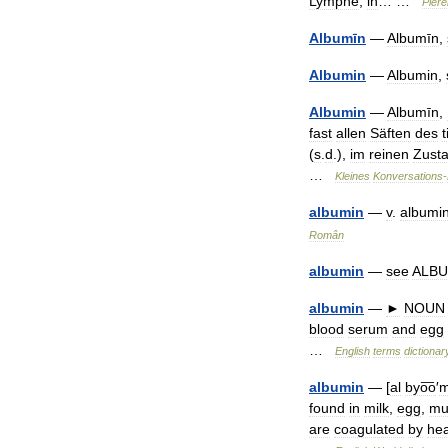
Lymphe
,
in
… …
Piere
Albumīn
—
Albumīn
,
Albumin
—
Albumin
,
Albumin
—
Albumīn
,
fast
allen
Säften
des
(
s
.
d
.),
im
reinen
Zust
…
Kleines
Konversations
-
albumin
—
v
.
albumi
Român
albumin
—
see
ALB
albumin
—
►
NOUN
blood
serum
and
egg
…
English
terms
dictionar
albumin
— [
al
byo͞o
′
m
found
in
milk
,
egg
,
mu
are
coagulated
by
hea