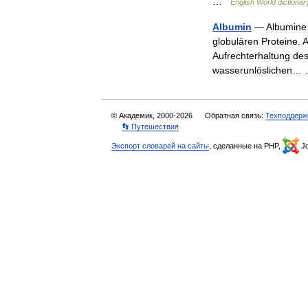
…
English
World
dictionar
Albumin
—
Albumine
globulären
Proteine
.
A
Aufrechterhaltung
de
wasserunlöslichen
…
© Академик, 2000-2026
Обратная связь:
Техподдерж
👣 Путешествия
Экспорт словарей на сайты
, сделанные на PHP,
Jo