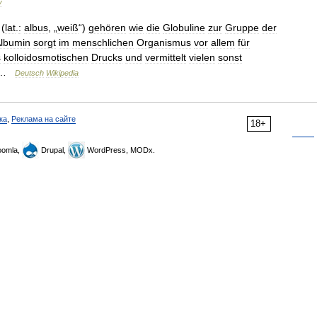
y
(
lat
.
:
albus
, „
weiß
“)
gehören
wie
die
Globuline
zur
Gruppe
der
lbumin
sorgt
im
menschlichen
Organismus
vor
allem
für
s
kolloidosmotischen
Drucks
und
vermittelt
vielen
sonst
 …
Deutsch
Wikipedia
ка
,
Реклама на сайте
18+
omla,
Drupal,
WordPress, MODx.