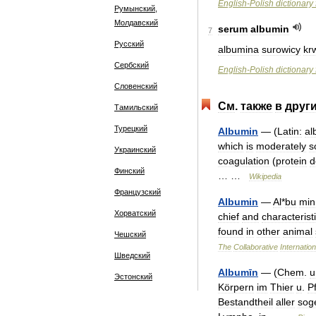
English
-
Polish
dictionary
Румынский,
Молдавский
serum
albumin
7
Русский
albumina
surowicy
kr
Сербский
English
-
Polish
dictionary
Словенский
См
.
также
в
друг
Тамильский
Турецкий
Albumin
— (
Latin:
al
which
is
moderately
s
Украинский
coagulation
(
protein
d
Финский
… …
Wikipedia
Французский
Albumin
—
Al
*
bu
min
Хорватский
chief
and
characterist
found
in
other
animal
Чешский
The
Collaborative
Internation
Шведский
Albumīn
— (
Chem
.
u
Эстонский
Körpern
im
Thier
u
.
P
Bestandtheil
aller
sog