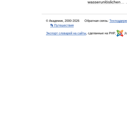
wasserunlöslichen
…
© Академик, 2000-2026
Обратная связь:
Техподдерж
👣 Путешествия
Экспорт словарей на сайты
, сделанные на PHP,
Jo