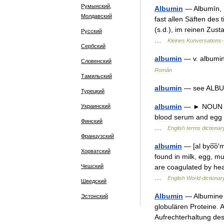
Румынский,
Albumin
—
Albumīn
,
Молдавский
fast
allen
Säften
des
(
s
.
d
.),
im
reinen
Zust
Русский
…
Kleines
Konversations
-
Сербский
albumin
—
v
.
albumi
Словенский
Român
Тамильский
albumin
—
see
ALB
Турецкий
albumin
—
►
NOUN
Украинский
blood
serum
and
egg
Финский
…
English
terms
dictionar
Французский
albumin
— [
al
byo͞o
′
m
Хорватский
found
in
milk
,
egg
,
mu
Чешский
are
coagulated
by
hea
…
English
World
dictionar
Шведский
Albumin
—
Albumine
Эстонский
globulären
Proteine
.
A
Aufrechterhaltung
de