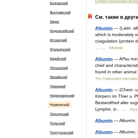
English
-
Norwegian
dicti
Болгарский
Вьетнамский
См
.
также
в
друг
Иврит
Albumin
— (
Latin:
al
Индонезийский
which
is
moderately
s
Испанский
coagulation
(
protein
d
… …
Wikipedia
Итальянский
Albumin
—
Al
*
bu
min
Корейский
chief
and
characterist
Латышский
found
in
other
animal
Малайский
The
Collaborative
Internation
Немецкий
Albumīn
— (
Chem
.
u
Нидерландский
Körpern
im
Thier
u
.
P
Bestandtheil
aller
sog
Норвежский
Lymphe
,
in
… …
Piere
Персидский
Albumīn
—
Albumīn
,
Польский
Albumin
—
Albumin
,
Португальский