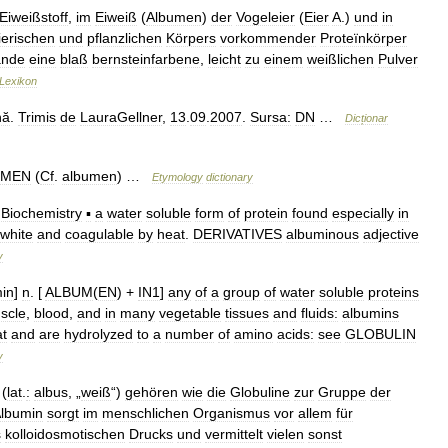
Eiweißstoff
,
im
Eiweiß
(
Albumen
)
der
Vogeleier
(
Eier
A
.)
und
in
tierischen
und
pflanzlichen
Körpers
vorkommender
Proteïnkörper
ande
eine
blaß
bernsteinfarbene
,
leicht
zu
einem
weißlichen
Pulver
Lexikon
nă
.
Trimis
de
LauraGellner
,
13
.
09
.
2007
.
Sursa:
DN
…
Dicționar
UMEN
(
Cf
.
albumen
) …
Etymology
dictionary
Biochemistry
▪
a
water
soluble
form
of
protein
found
especially
in
white
and
coagulable
by
heat
.
DERIVATIVES
albuminous
adjective
y
in
]
n
. [
ALBUM
(
EN
) +
IN1
]
any
of
a
group
of
water
soluble
proteins
scle
,
blood
,
and
in
many
vegetable
tissues
and
fluids:
albumins
t
and
are
hydrolyzed
to
a
number
of
amino
acids:
see
GLOBULIN
y
(
lat
.
:
albus
, „
weiß
“)
gehören
wie
die
Globuline
zur
Gruppe
der
lbumin
sorgt
im
menschlichen
Organismus
vor
allem
für
s
kolloidosmotischen
Drucks
und
vermittelt
vielen
sonst