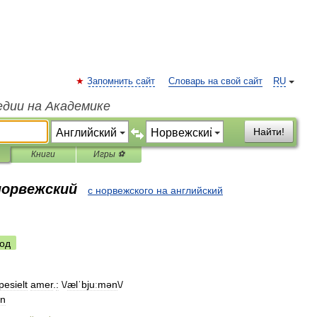
Запомнить сайт
Словарь на свой сайт
RU
едии на Академике
Найти!
Книги
Игры ⚽
норвежский
с норвежского на английский
од
pesielt
amer
.
:
\/
ælˈbjuːmən
\/
in