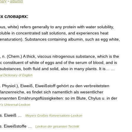
onary
albumin
>
их
словарях:
bus
,
white
)
refers
generally
to
any
protein
with
water
solubility
,
oluble
in
concentrated
salt
solutions
,
and
experiences
heat
enaturation
).
Substances
containing
albumin
,
such
as
egg
white
,
,
n
. (
Chem
.)
A
thick
,
viscous
nitrogenous
substance
,
which
is
the
ic
constituent
of
white
of
eggs
and
of
the
serum
of
blood
,
and
is
substances
,
both
fluid
and
solid
,
also
in
many
plants
.
It
is
… …
al
Dictionary
of
English
.
Physiol
.),
Eiweiß
,
Eiweißstoff
gehört
zu
den
verbreitetsten
flanzenreiche
,
es
findet
sich
namentlich
als
wesentlicher
enannten
Ernährungsflüssigkeiten:
so
im
Blute
,
Chylus
u
.
in
der
r
'
s
Universal
-
Lexikon
s
.
Eiweiß
…
Meyers
Großes
Konversations
-
Lexikon
s
.
Eiweißstoffe
…
Lexikon
der
gesamten
Technik