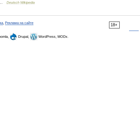
 …
Deutsch
Wikipedia
ка
,
Реклама на сайте
18+
omla,
Drupal,
WordPress, MODx.