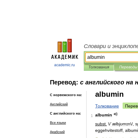
Словари и энциклоп
academic.ru
Толкования
Переводы
Перевод:
с английского на 
albumin
С норвежского на:
Английский
Толкование
Перев
С английского на:
albumin
1
Все языки
subst
.
\/
ˈælbjʊmɪn
\/,
s
eggehvitestoff
,
album
Арабский