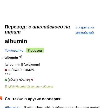
Перевод:
с английского на
с иврита на
иврит
английский
albumin
Толкование
Перевод
albumin
1
[al·bu·min || 'ælbjʊmɪn]
◙
n.
אלבומין (חלבון)
* * *
◙
(ןובלח) ןימובלא
◄
English-Hebrew dictionary
albumin
>
См. также в других словарях:
Albumin
— (Latin: albus, white) refers generally to any protein