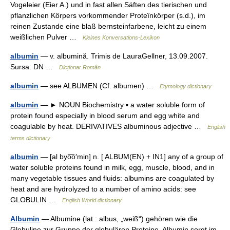
Vogeleier (Eier A.) und in fast allen Säften des tierischen und
pflanzlichen Körpers vorkommender Proteïnkörper (s.d.), im
reinen Zustande eine blaß bernsteinfarbene, leicht zu einem
weißlichen Pulver …
Kleines Konversations-Lexikon
albumin
— v. albumină. Trimis de LauraGellner, 13.09.2007.
Sursa: DN …
Dicționar Român
albumin
— see ALBUMEN (Cf. albumen) …
Etymology dictionary
albumin
— ► NOUN Biochemistry ▪ a water soluble form of
protein found especially in blood serum and egg white and
coagulable by heat. DERIVATIVES albuminous adjective …
English
terms dictionary
albumin
— [al byo͞o′min] n. [ ALBUM(EN) + IN1] any of a group of
water soluble proteins found in milk, egg, muscle, blood, and in
many vegetable tissues and fluids: albumins are coagulated by
heat and are hydrolyzed to a number of amino acids: see
GLOBULIN …
English World dictionary
Albumin
— Albumine (lat.: albus, „weiß“) gehören wie die
Globuline zur Gruppe der globulären Proteine. Albumin sorgt im