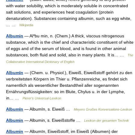
with water solubility, which is moderately soluble in concentrated
salt solutions, and experiences heat coagulation (protein
denaturation). Substances containing albumin, such as egg white,
… …
Wikipedia
Albumin
— Al*bu min, n. (Chem.) A thick, viscous nitrogenous
substance, which is the chief and characteristic constituent of white
of eggs and of the serum of blood, and is found in other animal
substances, both fluid and solid, also in many plants. It is… …
The
Collaborative International Dictionary of English
Albumīn
— (Chem. u. Physiol.), Eiweiß, Eiweißstoff gehört zu den
verbreitetsten Körpern im Thier u. Pflanzenreiche, es findet sich
namentlich als wesentlicher Bestandtheil aller sogenannten
Ernährungsflüssigkeiten: so im Blute, Chylus u. in der Lymphe,
in… …
Pierer's Universal-Lexikon
Albumīn
— Albumīn, s. Eiweiß …
Meyers Großes Konversations-Lexikon
Albumin
— Albumin, s. Eiweißstoffe …
Lexikon der gesamten Technik
Albumin
— Albumīn, Eiweißstoff, im Eiweiß (Albumen) der