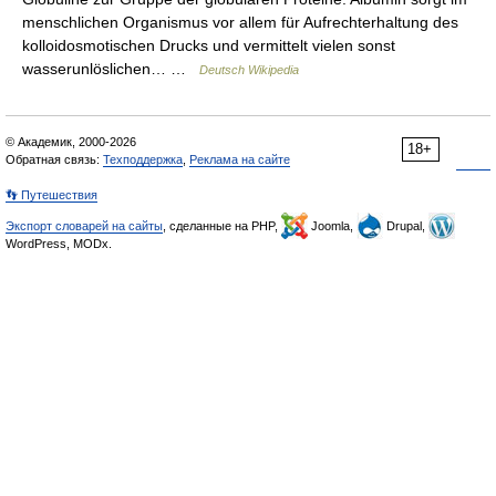
menschlichen Organismus vor allem für Aufrechterhaltung des
kolloidosmotischen Drucks und vermittelt vielen sonst
wasserunlöslichen… …
Deutsch Wikipedia
© Академик, 2000-2026
18+
Обратная связь:
Техподдержка
,
Реклама на сайте
👣 Путешествия
Экспорт словарей на сайты
, сделанные на PHP,
Joomla,
Drupal,
WordPress, MODx.