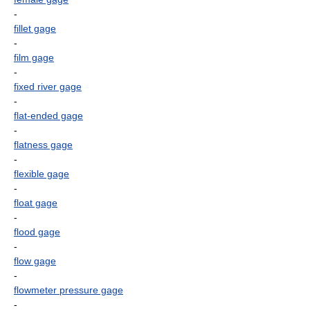
-
fillet gage
-
film gage
-
fixed river gage
-
flat-ended gage
-
flatness gage
-
flexible gage
-
float gage
-
flood gage
-
flow gage
-
flowmeter pressure gage
-