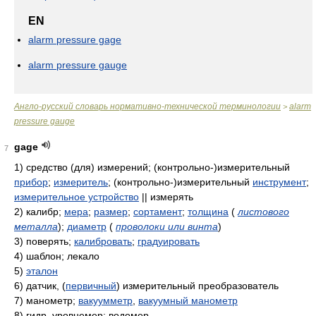
EN
alarm pressure gage
alarm pressure gauge
Англо-русский словарь нормативно-технической терминологии
alarm
>
pressure gauge
gage
7
1)
средство (для) измерений; (контрольно-)измерительный
прибор
;
измеритель
; (контрольно-)измерительный
инструмент
;
измерительное устройство
|| измерять
2)
калибр;
мера
;
размер
;
сортамент
;
толщина
(
листового
металла
)
;
диаметр
(
проволоки или винта
)
3)
поверять;
калибровать
;
градуировать
4)
шаблон; лекало
5)
эталон
6)
датчик, (
первичный
) измерительный преобразователь
7)
манометр;
вакуумметр
,
вакуумный манометр
8)
гидр. уровнемер; водомер