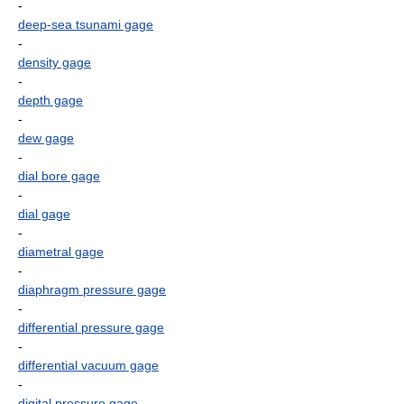
-
deep-sea tsunami gage
-
density gage
-
depth gage
-
dew gage
-
dial bore gage
-
dial gage
-
diametral gage
-
diaphragm pressure gage
-
differential pressure gage
-
differential vacuum gage
-
digital pressure gage