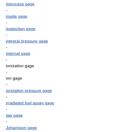
inprocess gage
-
inside gage
-
inspection gage
-
integral pressure gage
-
internal gage
-
ionization gage
-
ion gage
-
ionization pressure gage
-
irradiated fuel assay gage
-
jaw gage
-
Johansson gage