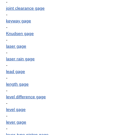
-
joint clearance gage
-
keyway gage
-
Knudsen gage
-
laser gage
-
laser rain gage
-
lead gage
-
length gage
-
level difference gage
-
level gage
-
lever gage
-
lever-type piston gage