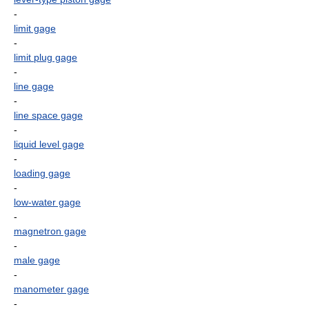
-
limit gage
-
limit plug gage
-
line gage
-
line space gage
-
liquid level gage
-
loading gage
-
low-water gage
-
magnetron gage
-
male gage
-
manometer gage
-