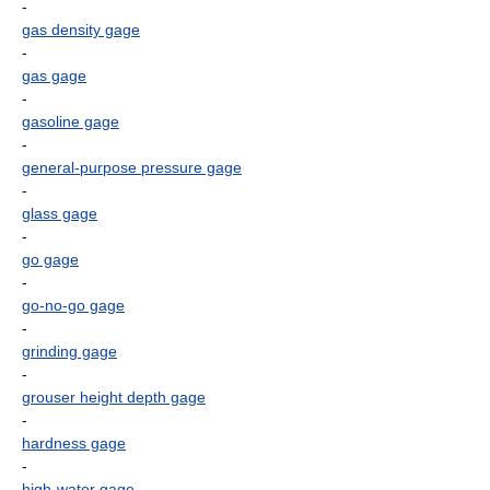
-
gas density gage
-
gas gage
-
gasoline gage
-
general-purpose pressure gage
-
glass gage
-
go gage
-
go-no-go gage
-
grinding gage
-
grouser height depth gage
-
hardness gage
-
high-water gage