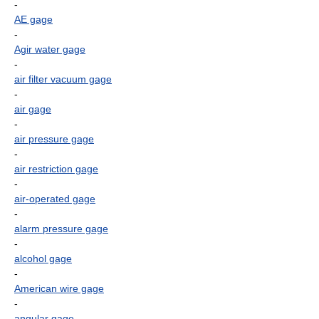
-
AE gage
-
Agir water gage
-
air filter vacuum gage
-
air gage
-
air pressure gage
-
air restriction gage
-
air-operated gage
-
alarm pressure gage
-
alcohol gage
-
American wire gage
-
angular gage