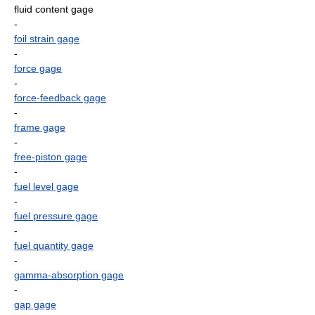
fluid content gage
-
foil strain gage
-
force gage
-
force-feedback gage
-
frame gage
-
free-piston gage
-
fuel level gage
-
fuel pressure gage
-
fuel quantity gage
-
gamma-absorption gage
-
gap gage