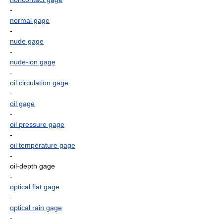
-
normal gage
-
nude gage
-
nude-ion gage
-
oil circulation gage
-
oil gage
-
oil pressure gage
-
oil temperature gage
-
oil-depth gage
-
optical flat gage
-
optical rain gage
-