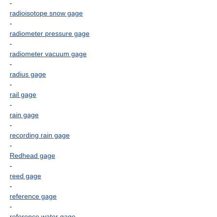
-
radioisotope snow gage
-
radiometer pressure gage
-
radiometer vacuum gage
-
radius gage
-
rail gage
-
rain gage
-
recording rain gage
-
Redhead gage
-
reed gage
-
reference gage
-
reference water gage