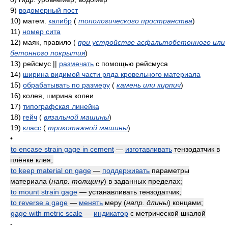
9)
водомерный пост
10)
матем.
калибр
(
топологического пространства
)
11)
номер сита
12)
маяк, правило
(
при устройстве асфальтобетонного или
бетонного покрытия
)
13)
рейсмус ||
размечать
с помощью рейсмуса
14)
ширина видимой части ряда кровельного материала
15)
обрабатывать по размеру
(
камень или кирпич
)
16)
колея, ширина колеи
17)
типографская линейка
18)
гейч
(
вязальной машины
)
19)
класс
(
трикотажной машины
)
•
to encase strain gage in cement
—
изготавливать
тензодатчик в
плёнке клея;
to keep material on gage
—
поддерживать
параметры
материала
(
напр. толщину
)
в заданных пределах;
to mount strain gage
— устанавливать тензодатчик;
to reverse a gage
—
менять
меру
(
напр. длины
)
концами;
gage with metric scale
—
индикатор
с метрической шкалой
-