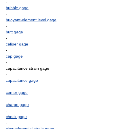
-
bubble gage
-
buoyant-element level gage
-
butt gage
-
caliper gage
-
cap gage
-
capacitance strain gage
-
capacitance gage
-
center gage
-
charge gage
-
check gage
-
circumferential strain gage