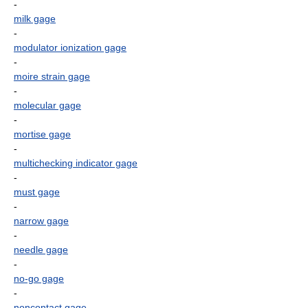
-
milk gage
-
modulator ionization gage
-
moire strain gage
-
molecular gage
-
mortise gage
-
multichecking indicator gage
-
must gage
-
narrow gage
-
needle gage
-
no-go gage
-
noncontact gage