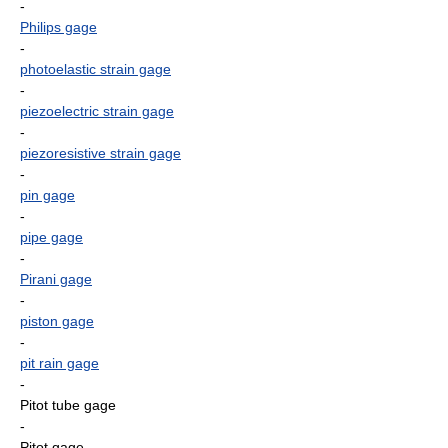
-
Philips gage
-
photoelastic strain gage
-
piezoelectric strain gage
-
piezoresistive strain gage
-
pin gage
-
pipe gage
-
Pirani gage
-
piston gage
-
pit rain gage
-
Pitot tube gage
-
Pitot gage