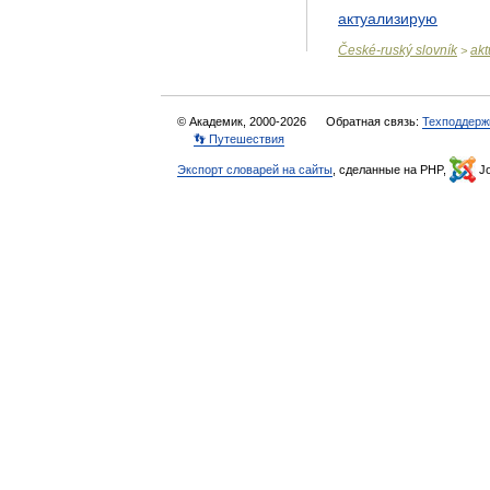
актуализирую
České
-
ruský
slovník
akt
>
© Академик, 2000-2026
Обратная связь:
Техподдерж
👣 Путешествия
Экспорт словарей на сайты
, сделанные на PHP,
Jo