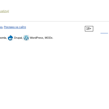
ualizuji
ка
,
Реклама на сайте
18+
omla,
Drupal,
WordPress, MODx.