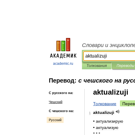
Словари и энциклоп
academic.ru
Толкования
Переводы
Перевод:
с чешского на рус
aktualizuji
С русского на:
Чешский
Толкование
Перев
С чешского на:
aktualizuji
1
Русский
•
актуализирую
•
актуализую
* * *