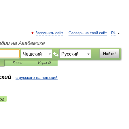
Запомнить сайт
Словарь на свой сайт
RU
едии на Академике
Найти!
Книги
Игры ⚽
ский
с русского на чешский
од