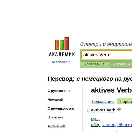
Словари и энциклоп
academic.ru
Толкования
Переводы
Перевод:
с немецкого на ру
aktives Verb
С русского на:
Немецкий
Толкование
Перев
С немецкого на:
aktives
Verb
1
Все языки
сущ
.
общ
.
глагол
действи
Английский