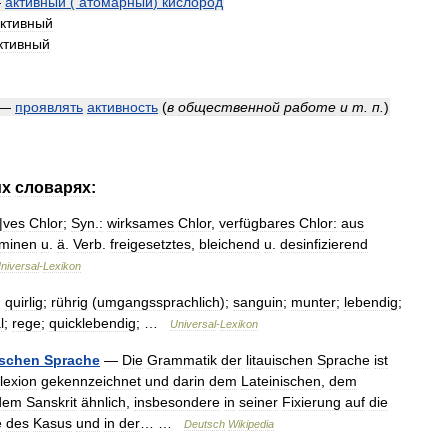
—
активный
(
атомарный
)
кислород
ктивный
ктивный
—
проявлять
активность
(
в
общественной
работе
и
т
.
п
.
)
их
словарях:
|
ves
Chlor
;
Syn
.
:
wirksames
Chlor
,
verfügbares
Chlor:
aus
aminen
u
.
ä
.
Verb
.
freigesetztes
,
bleichend
u
.
desinfizierend
niversal
-
Lexikon
;
quirlig
;
rührig
(
umgangssprachlich
);
sanguin
;
munter
;
lebendig
;
l
;
rege
;
quicklebendig
; …
Universal
-
Lexikon
ischen
Sprache
—
Die
Grammatik
der
litauischen
Sprache
ist
lexion
gekennzeichnet
und
darin
dem
Lateinischen
,
dem
dem
Sanskrit
ähnlich
,
insbesondere
in
seiner
Fixierung
auf
die
e
des
Kasus
und
in
der
… …
Deutsch
Wikipedia