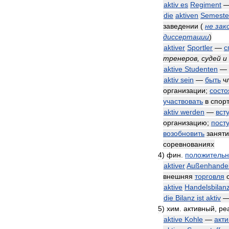
aktiv
es
Regiment
die
aktiven
Semeste
заведении
(
не
зак
диссертации
)
aktiver
Sportler
—
с
тренеров
,
судей
и
aktive
Studenten
—
aktiv
sein
—
быть
ч
организации
;
состо
участвовать
в
спор
aktiv
werden
—
вст
организацию
;
пост
возобновить
занят
соревнованиях
4
)
фин
.
положитель
aktiver
Außenhande
внешняя
торговля
aktive
Handelsbilan
die
Bilanz
ist
aktiv
5
)
хим
.
активный
,
ре
aktive
Kohle
—
акт