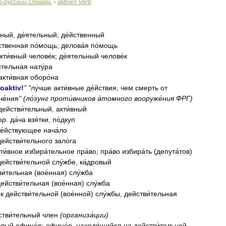
о
-
русский
словарь
aktives
Verb
>
вный
,
де́ятельный
;
де́йственный
ственная
по́мощь
;
делова́я
по́мощь
кти́вный
челове́к
;
де́ятельный
челове́к
ятельная
нату́ра
акти́вная
оборо́на
ioaktiv
!
"
"
лу́чше
акти́вные
де́йствия
,
чем
смерть
от
че́ния
" (
ло́зунг
проти́вников
а́томного
вооруже́ния
ФРГ
)
действи́тельный
,
акти́вный
юр
.
да́ча
взя́тки
,
по́дкуп
е́йствующее
нача́ло
действи́тельного
зало́га
ти́вное
избира́тельное
пра́во
;
пра́во
избира́ть
(
депута́тов
)
действи́тельной
слу́жбе
,
ка́дровый
ви́тельная
(
вое́нная
)
слу́жба
ействи́тельная
(
вое́нная
)
слу́жба
к
действи́тельной
(
вое́нной
)
слу́жбы
,
действи́тельная
стви́тельный
член
(
организа́ции
)
овый
офице́р
;
офице́р
,
находя́щийся
на
действи́тельной