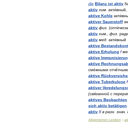
die
Bilanz
ist
aktiv
б
aktiv
хим
.
акти́вный
,
aktive
Kohle
акти́вн
aktiver
Sauerstoff
ак
aktiv
физ
.
(
опти́ческ
aktiv
хим
.,
физ
.
ради
aktiv
мед
.
акти́вный
aktive
Bestandskon
aktive
Erholung
f
ме
aktive
Immunisieru
aktive
Rechnungsab
сме́жными
отчё́тным
aktive
Rückversiche
aktive
Tuberkulose
f
aktiver
Veredelungs
(
свя́занной
с
перера
aktives
Beobachten
sich
aktiv
betätigen
aktiv
II
в
разн
.
знач
.
Allgemeines
Lexikon
ak
>