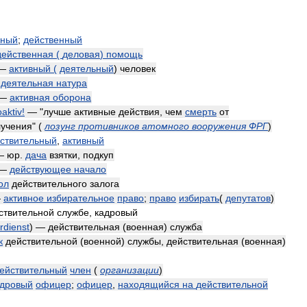
ьный
;
действенный
действенная
(
деловая
)
помощь
—
активный
(
деятельный
)
человек
—
деятельная
натура
—
активная
оборона
oaktiv
!
— "
лучше
активные
действия
,
чем
смерть
от
лучения
"
(
лозунг
противников
атомного
вооружения
ФРГ
)
ствительный
,
активный
—
юр
.
дача
взятки
,
подкуп
—
действующее
начало
ол
действительного
залога
—
активное
избирательное
право
;
право
избирать
(
депутатов
)
ствительной
службе
,
кадровый
dienst
) —
действительная
(
военная
)
служба
к
действительной
(
военной
)
службы
,
действительная
(
военная
)
ействительный
член
(
организации
)
адровый
офицер
;
офицер
,
находящийся
на
действительной