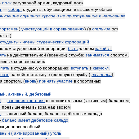
—
полк
регулярной
армии
,
кадровый
полк
r
—
собир
.
студенты
,
обучающиеся
в
высшем
учебном
ончившие
слушания
курсов
и
не
приступившие
к
написанию
портсмен
(
участвующий
в
соревнованиях
)
(
в
отличие
от
т
.
п
.
)
студенты
-
члены
студенческих
корпораций
леном
студенческой
корпорации
;
быть
членом
какой
-
л
.
ять
на
действительной
(
военной
)
службе
;
заниматься
спортом
,
тивных
соревнованиях
упать
в
студенческую
корпорацию
;
вступать
в
какую
-
л
.
упать
на
действительную
(
военную
)
службу
(
из
запаса
)
;
ия
спортом
, (
вновь
)
принять
участие
в
спортивных
ный
,
активный
,
дебетовый
l
—
внешняя
торговля
с
положительным
(
активным
)
балансом
,
с
превышением
вывоза
над
ввозом
z
—
активный
баланс
,
баланс
с
дебетовым
сальдо
—
баланс
имеет
дебетовое
сальдо
акционноспособный
ивный
(
активированный
)
уголь