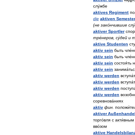
слу́жбе
aktives
Regiment
по
die
aktiven
Semeste
(
не
зако́нчившие
слу
aktiver
Sportler
спор
тре́неров
,
су́дей
и
aktive
Studenten
ст
aktiv
sein
быть
чле́
aktiv
sein
быть
чле́
aktiv
sein
состоя́ть
н
aktiv
sein
занима́ть
aktiv
werden
вступа́
aktiv
werden
вступа́
aktiv
werden
поступа
aktiv
werden
возобно
соревнова́ниях
aktiv
фин
.
положи́т
aktiver
Außenhande
торго́вля
с
акти́вным
вво́зом
aktive
Handelsbilan