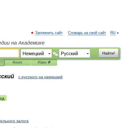
Запомнить сайт
Словарь на свой сайт
RU
едии на Академике
Найти!
Книги
Игры ⚽
сский
с русского на немецкий
од
тельного
залога