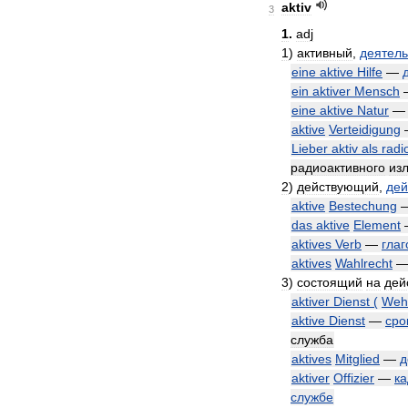
aktiv
3
1
.
adj
1
)
активный
,
деятел
eine
aktive
Hilfe
—
ein
aktiver
Mensch
eine
aktive
Natur
aktive
Verteidigung
Lieber
aktiv
als
radi
радиоактивного
из
2
)
действующий
,
дей
aktive
Bestechung
das
aktive
Element
aktives
Verb
—
глаг
aktives
Wahlrecht
3
)
состоящий
на
дей
aktiver
Dienst
(
Wehr
aktive
Dienst
—
сро
служба
aktives
Mitglied
—
д
aktiver
Offizier
—
к
службе