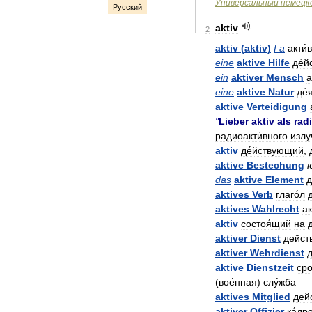
Универсальный
немецк
Русский
aktiv
2
aktiv
(
aktiv
)
I
a
акти́
eine
aktive
Hilfe
де́й
ein
aktiver
Mensch
а
eine
aktive
Natur
де́
aktive
Verteidigung
"
Lieber
aktiv
als
rad
радиоакти́вного
излу
aktiv
де́йствующий
,
aktive
Bestechung
das
aktive
Element
д
aktives
Verb
глаго́л
aktives
Wahlrecht
ак
aktiv
состоя́щий
на
aktiver
Dienst
дейст
aktiver
Wehrdienst
д
aktive
Dienstzeit
сро
(
вое́нная
)
слу́жба
aktives
Mitglied
дей
aktiver
Offizier
ка́др