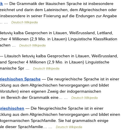
ik
—
Die
Grammatik
der
litauischen
Sprache
ist
insbesondere
zeichnet
und
darin
dem
Lateinischen
,
dem
Altgriechischen
oder
,
insbesondere
in
seiner
Fixierung
auf
die
Endungen
zur
Angabe
… …
Deutsch
Wikipedia
lietuvių
kalba
Gesprochen
in
Litauen
,
Weißrussland
,
Lettland
,
cher
4
Millionen
(
2
,
9
Mio
.
in
Litauen
)
Linguistische
Klassifikation
achen
…
Deutsch
Wikipedia
—
Litauisch
lietuvių
kalba
Gesprochen
in
Litauen
,
Weißrussland
,
land
Sprecher
4
Millionen
(
2
,
9
Mio
.
in
Litauen
)
Linguistische
manische
Spr
…
Deutsch
Wikipedia
riechischen
Sprache
—
Die
neugriechische
Sprache
ist
in
einer
cklung
aus
dem
Altgriechischen
hervorgegangen
und
bildet
Vorstufen
)
einen
eigenen
Zweig
der
indogermanischen
im
Bereich
der
Grammatik
eine
… …
Deutsch
Wikipedia
riechischen
—
Die
Neugriechische
Sprache
ist
in
einer
cklung
aus
dem
Altgriechischen
hervorgegangen
und
bildet
einen
dogermanischen
Sprachfamilie
.
Sie
hat
grammatisch
einige
le
dieser
Sprachfamilie
… …
Deutsch
Wikipedia