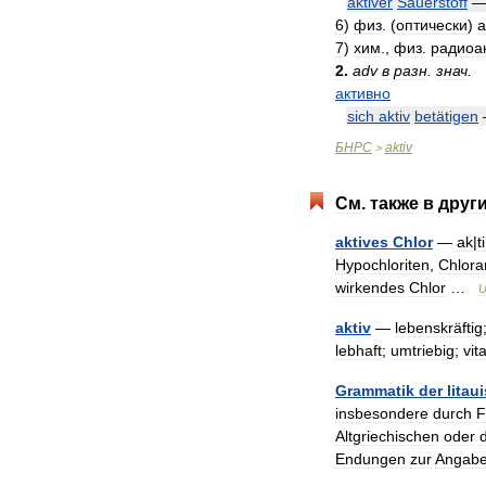
aktiver
Sauerstoff
6
)
физ
. (
оптически
)
а
7
)
хим
.,
физ
.
радиоа
2
.
adv
в
разн
.
знач
.
активно
sich
aktiv
betätigen
БНРС
aktiv
>
См
.
также
в
друг
aktives
Chlor
—
ak
|
ti
Hypochloriten
,
Chlor
wirkendes
Chlor
…
U
aktiv
—
lebenskräftig
lebhaft
;
umtriebig
;
vita
Grammatik
der
litau
insbesondere
durch
F
Altgriechischen
oder
Endungen
zur
Angab