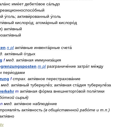
ала́нс
име́ет
дебето́вое
са́льдо
реакционноспосо́бный
ый
у́голь
;
активи́рованный
у́голь
ти́вный
кислоро́д
;
атома́рный
кислоро́д
и
)
акти́вный
оакти́вный
ten
n
pl
акти́вные
инвента́рные
счета́
д
.
акти́вный
о́тдых
ng
f
мед
.
акти́вная
иммуниза́ция
grenzungsposten
m
pl
разграниче́ние
затра́т
ме́жду
и
пери́одами
rung
f
страх
.
акти́вное
перестрахова́ние
мед
.
акти́вный
туберкулё́з
;
акти́вная
ста́дия
туберкулё́за
verkehr
m
акти́вная
фо́рма
внешнеторго́вой
поли́тики
бо́ткой
сырья́
)
n
мед
.
акти́вное
наблюде́ние
проявля́ть
акти́вность
(
в
обще́ственной
рабо́те
и
т
.
п
.)
акти́вно
tiv