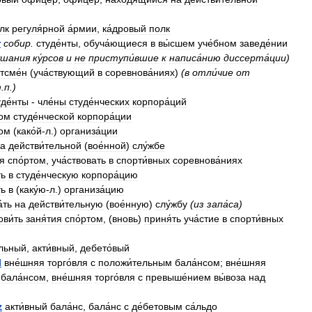
лк
регуля́рной
а́рмии
,
ка́дровый
полк
r
собир
.
студе́нты
,
обуча́ющиеся
в
вы́сшем
уче́бном
заведе́нии
́шания
ку́рсов
и
не
приступи́вшие
к
написа́нию
диссерта́ции
)
тсме́н
(
уча́ствующий
в
соревнова́ниях
)
(
в
отли́чие
от
т
.
п
.)
уде́нты
-
чле́ны
студе́нческих
корпора́ций
ном
студе́нческой
корпора́ции
ном
(
како́й
-
л
.)
организа́ции
а
действи́тельной
(
вое́нной
)
слу́жбе
ся
спо́ртом
,
уча́ствовать
в
спорти́вных
соревнова́ниях
ть
в
студе́нческую
корпора́цию
ть
в
(
каку́ю
-
л
.)
организа́цию
́ть
на
действи́тельную
(
вое́нную
)
слу́жбу
(
из
запа́са
)
ви́ть
заня́тия
спо́ртом
, (
вновь
)
приня́ть
уча́стие
в
спорти́вных
ельный
,
акти́вный
,
дебето́вый
l
вне́шняя
торго́вля
с
положи́тельным
бала́нсом
;
вне́шняя
бала́нсом
,
вне́шняя
торго́вля
с
превыше́нием
вы́воза
над
z
акти́вный
бала́нс
,
бала́нс
с
де́бетовым
са́льдо