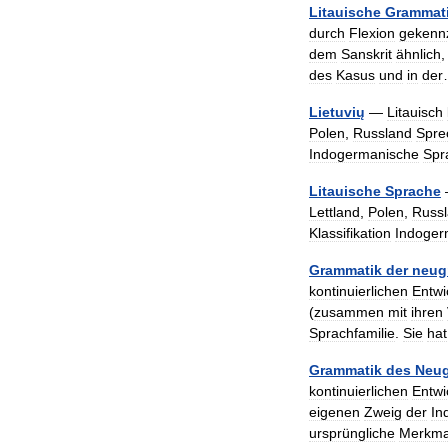
Litauische
Grammat
durch
Flexion
gekenn
dem
Sanskrit
ähnlich
des
Kasus
und
in
der
Lietuvių
—
Litauisch
Polen
,
Russland
Spre
Indogermanische
Spr
Litauische
Sprache
Lettland
,
Polen
,
Russ
Klassifikation
Indoger
Grammatik
der
neug
kontinuierlichen
Entwi
(
zusammen
mit
ihren
Sprachfamilie
.
Sie
hat
Grammatik
des
Neug
kontinuierlichen
Entwi
eigenen
Zweig
der
In
ursprüngliche
Merkma