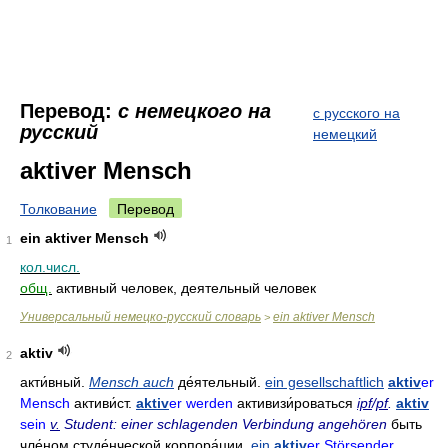
Перевод:
с немецкого на
с русского на
русский
немецкий
aktiver Mensch
Толкование
Перевод
ein aktiver Mensch
1
кол.числ.
общ.
активный человек, деятельный человек
Универсальный немецко-русский словарь
ein aktiver Mensch
>
aktiv
2
акти́вный
.
Mensch auch
де́ятельный
.
ein gesellschaftlich
aktiv
er
Mensch
активи́ст
.
aktiv
er werden
активизи́роваться
ipf
/
pf
.
aktiv
sein
v.
Student: einer schlagenden Verbindung angehören
быть
чле́ном студе́нческой корпора́ции
.
ein
aktiv
er Störsender