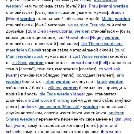
werden
?
кем ты хо́чешь стать
[быть]?
jds. Frau [Mann]
werden
станови́ться
/- [быть]
чьей-н
.
жено́й
[чьим-н.
му́жем].
Brauch
[Mode]
werden
станови́ться
/-
обы́чаем
[мо́дой].
Mutter
werden
станови́ться
/- [быть]
ма́терью
.
sie wurden Freunde
они́ ста́ли
друзья́ми
|
zum Dieb [Revolutionär]
werden
станови́ться
/- [быть]
во́ром
[революционе́ром].
zur Gewohnheit [Regel]
werden
станови́ться
/-
привы́чкой
[пра́вилом].
die Theorie wurde zur
materiellen Gewalt
тео́рия ста́ла материа́льной си́лой
|
(zum)
Mann
werden
auch
мужа́ть
воз-.
(
zur) Waise
werden
сироте́ть
о-.
zu Stein
werden
камене́ть
о-.
es wird dunkel [hell]
стано́вится
темно́
[светло́],
темне́ет
,
смерка́ется
[света́ет].
es wird kalt
[warm]
стано́вится хо́лодно
[тепло́],
холода́ет
[тепле́ет].
arm
werden
бедне́ть
о-.
blind
werden
сле́пнуть
о-.
krank
werden
заболева́ть
/-
боле́ть
.
wütend
werden
беси́ться
вз-, приходи́ть
прийти́ в я́рость.
die Tage
werden
länger
дни стано́вятся
длинне́е
.
die Zeit wurde ihm lang
вре́мя для него́ ста́ло тяну́ться
до́лго
|
anders <
ein anderer (Mensch)
>
werden
станови́ться
/-
други́м челове́ком
,
совсе́м изменя́ться
измени́ться
.
anderen
Sinnes
werden
переменя́ть
перемени́ть
своё мне́ние
|
jdm. wird
kalt [warm]
кому́-н
.
стано́вится хо́лодно
[тепло́].
jdm. wird
schlecht
кому́-н
.
стано́вится пло́хо
<нехорошо́>.
ihm wurde