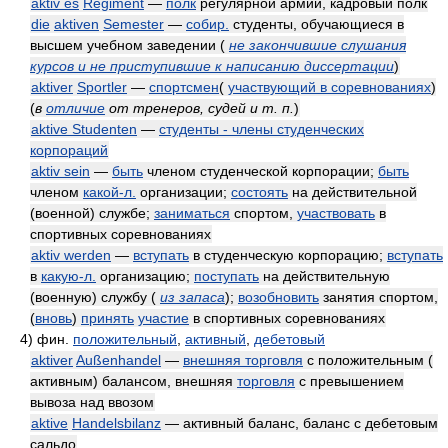
aktiv es
Regiment
—
полк
регулярной армии, кадровый полк
die
aktiven
Semester
—
собир.
студенты, обучающиеся в
высшем учебном заведении
(
не закончившие слушания
курсов и не приступившие к написанию диссертации
)
aktiver
Sportler
—
спортсмен
(
участвующий в соревнованиях
)
(
в
отличие
от тренеров, судей и т. п.
)
aktive Studenten
—
студенты - члены студенческих
корпораций
aktiv sein
—
быть
членом студенческой корпорации;
быть
членом
какой-л.
организации;
состоять
на действительной
(военной) службе;
заниматься
спортом,
участвовать
в
спортивных соревнованиях
aktiv werden
—
вступать
в студенческую корпорацию;
вступать
в
какую-л.
организацию;
поступать
на действительную
(военную) службу
(
из запаса
)
;
возобновить
занятия спортом,
(
вновь
)
принять
участие
в спортивных соревнованиях
4)
фин.
положительный
,
активный
,
дебетовый
aktiver
Außenhandel
—
внешняя торговля
с положительным (
активным) балансом, внешняя
торговля
с превышением
вывоза над ввозом
aktive
Handelsbilanz
— активный баланс, баланс с дебетовым
сальдо