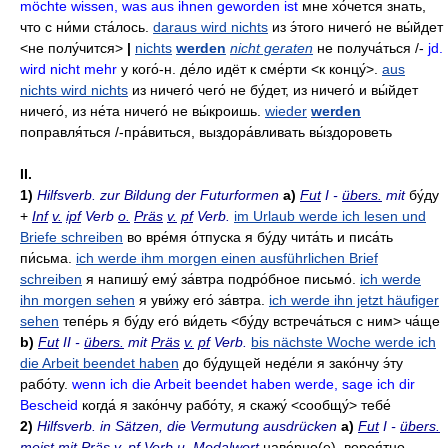
möchte wissen, was aus ihnen geworden ist
мне хо́чется знать
,
что с ни́ми ста́лось
.
daraus wird nichts
из э́того ничего́ не вы́йдет
<не полу́чится>
|
nichts
werden
nicht geraten
не получа́ться
/-
jd.
wird nicht mehr
у кого́-н. де́ло идёт к сме́рти <к концу́>.
aus
nichts wird nichts
из ничего́ чего́ не бу́дет
,
из ничего́ и вы́йдет
ничего́
,
из не́та ничего́ не вы́кроишь
.
wieder
werden
поправля́ться
/-
пра́виться
,
выздора́вливать
вы́здороветь
II.
1)
Hilfsverb. zur Bildung der Futurformen
a)
Fut
I -
übers.
mit
бу́ду
+
Inf
v.
ipf
Verb
o.
Präs
v.
pf
Verb.
im Urlaub werde ich lesen und
Briefe schreiben
во вре́мя о́тпуска я бу́ду чита́ть и писа́ть
пи́сьма
.
ich werde ihm morgen einen ausführlichen Brief
schreiben
я напишу́ ему́ за́втра подро́бное письмо́
.
ich werde
ihn morgen sehen
я уви́жу его́ за́втра
.
ich werde ihn jetzt häufiger
sehen
тепе́рь я бу́ду его́ ви́деть
<бу́ду встреча́ться с ним>
ча́ще
b)
Fut
II -
übers.
mit
Präs
v.
pf
Verb.
bis nächste Woche werde ich
die Arbeit beendet haben
до бу́дущей неде́ли я зако́нчу э́ту
рабо́ту
.
wenn ich die Arbeit beendet haben werde, sage ich dir
Bescheid
когда́ я зако́нчу рабо́ту
,
я скажу́
<сообщу́>
тебе́
2)
Hilfsverb. in Sätzen, die Vermutung ausdrücken
a)
Fut
I -
übers.
meist mit
Präs
v.
pf
Verb
u.
Modalwort
наве́рно(е)
,
вероя́тно
,