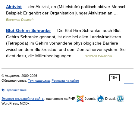
Aktivist
— der Aktivist, en (Mittelstufe) politisch aktiver Mensch
Beispiel: Er gehört der Organisation junger Aktivisten an …
Extremes Deutsch
Blut-Gehirn-Schranke
— Die Blut Hirn Schranke, auch Blut
Gehirn Schranke genannt, ist eine bei allen Landwirbeltieren
(Tetrapoda) im Gehirn vorhandene physiologische Barriere
zwischen dem Blutkreislauf und dem Zentralnervensystem. Sie
dient dazu, die Milieubedingungen… …
Deutsch Wikipedia
© Академик, 2000-2026
18+
Обратная связь:
Техподдержка
,
Реклама на сайте
👣 Путешествия
Экспорт словарей на сайты
, сделанные на PHP,
Joomla,
Drupal,
WordPress, MODx.