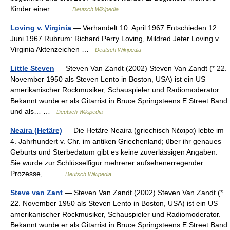
Kinder einer… …
Deutsch Wikipedia
Loving v. Virginia
— Verhandelt 10. April 1967 Entschieden 12.
Juni 1967 Rubrum: Richard Perry Loving, Mildred Jeter Loving v.
Virginia Aktenzeichen …
Deutsch Wikipedia
Little Steven
— Steven Van Zandt (2002) Steven Van Zandt (* 22.
November 1950 als Steven Lento in Boston, USA) ist ein US
amerikanischer Rockmusiker, Schauspieler und Radiomoderator.
Bekannt wurde er als Gitarrist in Bruce Springsteens E Street Band
und als… …
Deutsch Wikipedia
Neaira (Hetäre)
— Die Hetäre Neaira (griechisch Νέαιρα) lebte im
4. Jahrhundert v. Chr. im antiken Griechenland; über ihr genaues
Geburts und Sterbedatum gibt es keine zuverlässigen Angaben.
Sie wurde zur Schlüsselfigur mehrerer aufsehenerregender
Prozesse,… …
Deutsch Wikipedia
Steve van Zant
— Steven Van Zandt (2002) Steven Van Zandt (*
22. November 1950 als Steven Lento in Boston, USA) ist ein US
amerikanischer Rockmusiker, Schauspieler und Radiomoderator.
Bekannt wurde er als Gitarrist in Bruce Springsteens E Street Band