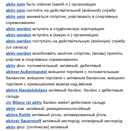
aktiv sein
быть чле́ном (како́й-л.) организа́ции
aktiv sein
состоя́ть на действи́тельной (вое́нной) слу́жбе
aktiv sein
занима́ться спо́ртом, уча́ствовать в спорти́вных
соревнова́ниях
aktiv werden
вступа́ть в студе́нческую корпора́цию
aktiv werden
вступа́ть в (каку́ю-л.) организа́цию
aktiv werden
поступа́ть на действи́тельную (вое́нную) слу́жбу
(из запа́са)
aktiv werden
возобнови́ть заня́тия спо́ртом, (вновь) приня́ть
уча́стие в спорти́вных соревнова́ниях
aktiv
фин.
положи́тельный, акти́вный, дебето́вый
aktiver Außenhandel
вне́шняя торго́вля с положи́тельным
бала́нсом; вне́шняя торго́вля с акти́вным бала́нсом, вне́шняя
торго́вля с превыше́нием вы́воза над вво́зом
aktive Handelsbilanz
акти́вный бала́нс, бала́нс с де́бетовым
са́льдо
die
Bilanz ist aktiv
бала́нс име́ет дебето́вое са́льдо
aktiv
хим.
акти́вный, реакционноспосо́бный
aktive Kohle
акти́вный у́голь; активи́рованный у́голь
aktiver Sauerstoff
акти́вный кислоро́д; атома́рный кислоро́д
aktiv
физ.
(опти́чески) акти́вный