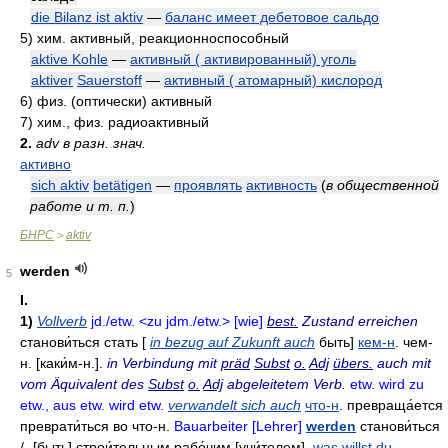
die Bilanz ist aktiv
—
баланс имеет дебетовое сальдо
5)
хим. активный, реакционноспособный
aktive Kohle
—
активный ( активированный) уголь
aktiver
Sauerstoff
—
активный ( атомарный) кислород
6)
физ. (оптически) активный
7)
хим., физ. радиоактивный
2.
adv в разн. знач.
активно
sich aktiv
betätigen
—
проявлять
активность
(
в общественной
работе и т. п.
)
БНРС
aktiv
>
werden
5
I.
1)
Vollverb
jd./etw. <zu jdm./etw.> [wie]
best.
Zustand erreichen
станови́ться
стать [
in bezug auf Zukunft auch
быть]
кем-н
. чем-
н. [каки́м-н.].
in Verbindung mit
präd
Subst
o.
Adj
übers.
auch mit
vom Äquivalent des
Subst
o.
Adj
abgeleitetem Verb.
etw. wird zu
etw., aus etw. wird etw.
verwandelt sich auch
что-н
.
превраща́ется
преврати́ться во что-н
.
Bauarbeiter [Lehrer]
werden
станови́ться
/- [быть]
строи́тельным рабо́чим
[учи́телем].
was willst du