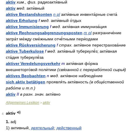
aktiv
хим., физ.
радиоакти́вный
aktiv
мед.
акти́вный
aktive Bestandskonten
n pl
акти́вные инвента́рные счета́
aktive Erholung
f
мед.
акти́вный о́тдых
aktive Immunisierung
f
мед.
акти́вная иммуниза́ция
aktive Rechnungsabgrenzungsposten
m pl
разграниче́ние
затра́т ме́жду сме́жными отчё́тными пери́одами
aktive Rückversicherung
f
страх.
акти́вное перестрахова́ние
aktive Tuberkulose
f
мед.
акти́вный туберкулё́з; акти́вная
ста́дия туберкулё́за
aktiver Veredelungsverkehr
m
акти́вная фо́рма
внешнеторго́вой поли́тики
(свя́занной с перерабо́ткой сырья́)
aktives Beobachten
n
мед.
акти́вное наблюде́ние
sich aktiv betätigen
проявля́ть акти́вность
(в обще́ственной
рабо́те и т.п.)
aktiv
II
в разн. знач.
акти́вно
Allgemeines Lexikon
aktiv
>
aktiv
4
1.
adj
1)
активный,
деятельный
;
действенный