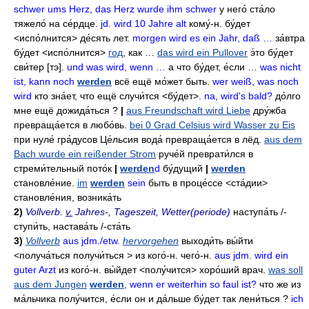
schwer ums Herz, das Herz wurde ihm schwer
у него́ ста́ло
тяжело́ на се́рдце
.
jd. wird 10 Jahre alt
кому́-н
.
бу́дет
<испо́лнится>
де́сять лет
.
morgen wird es ein Jahr, daß …
за́втра
бу́дет
<испо́лнится>
год
,
как …
das wird ein Pullover
э́то бу́дет
сви́тер
[тэ].
und was wird, wenn …
а что бу́дет
,
е́сли …
was nicht
ist, kann noch
werden
всё ещё мо́жет быть
.
wer weiß, was noch
wird
кто зна́ет
,
что ещё случи́тся
<бу́дет>.
na, wird's bald?
до́лго
мне ещё дожида́ться
?
|
aus Freundschaft wird Liebe
дру́жба
превраща́ется в любо́вь
.
bei 0 Grad Celsius wird Wasser zu Eis
при нуле́ гра́дусов Це́льсия вода́ превраща́ется в лёд
.
aus dem
Bach wurde ein reißender Strom
руче́й преврати́лся в
стреми́тельный пото́к
|
werden
d
бу́дущий
|
werden
становле́ние
.
im
werden
sein
быть в проце́ссе
<ста́дии>
становле́ния
,
возника́ть
2)
Vollverb.
v.
Jahres-, Tageszeit, Wetter(periode)
наступа́ть
/-
ступи́ть
,
настава́ть
/-
ста́ть
3)
Vollverb
aus jdm./etw.
hervorgehen
выходи́ть
вы́йти
<получа́ться получи́ться >
из кого́-н
. чего́-н.
aus jdm. wird ein
guter Arzt
из кого́-н
.
вы́йдет
<полу́чится>
хоро́ший врач
.
was soll
aus dem Jungen
werden
, wenn er weiterhin so faul ist?
что же из
ма́льчика полу́чится
,
е́сли он и да́льше бу́дет так лени́ться
?
ich