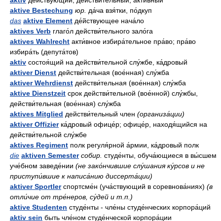
aktiv
де́йствующий, действи́тельный, акти́вный
aktive Bestechung
юр.
да́ча взя́тки, по́дкуп
das
aktive Element
де́йствующее нача́ло
aktives Verb
глаго́л действи́тельного зало́га
aktives Wahlrecht
акти́вное избира́тельное пра́во; пра́во
избира́ть (депута́тов)
aktiv
состоя́щий на действи́тельной слу́жбе, ка́дровый
aktiver Dienst
действи́тельная (вое́нная) слу́жба
aktiver Wehrdienst
действи́тельная (вое́нная) слу́жба
aktive Dienstzeit
срок действи́тельной (вое́нной) слу́жбы,
действи́тельная (вое́нная) слу́жба
aktives Mitglied
действи́тельный член
(организа́ции)
aktiver Offizier
ка́дровый офице́р; офице́р, находя́щийся на
действи́тельной слу́жбе
aktives Regiment
полк регуля́рной а́рмии, ка́дровый полк
die
aktiven Semester
собир.
студе́нты, обуча́ющиеся в вы́сшем
уче́бном заведе́нии
(не зако́нчившие слу́шания ку́рсов и не
приступи́вшие к написа́нию диссерта́ции)
aktiver Sportler
спортсме́н (уча́ствующий в соревнова́ниях)
(в
отли́чие от тре́неров, су́дей и т.п.)
aktive Studenten
студе́нты - чле́ны студе́нческих корпора́ций
aktiv sein
быть чле́ном студе́нческой корпора́ции