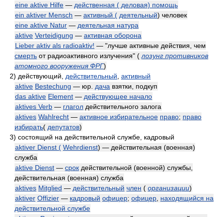
eine aktive Hilfe
—
действенная ( деловая) помощь
ein aktiver Mensch
—
активный (
деятельный
) человек
eine aktive Natur
—
деятельная натура
aktive
Verteidigung
—
активная оборона
Lieber aktiv als radioaktiv!
— "лучше активные действия, чем
смерть
от радиоактивного излучения"
(
лозунг противников
атомного вооружения ФРГ
)
2)
действующий,
действительный
,
активный
aktive
Bestechung
— юр.
дача
взятки, подкуп
das aktive
Element
—
действующее начало
aktives Verb
—
глагол
действительного залога
aktives
Wahlrecht
—
активное избирательное
право
;
право
избирать
(
депутатов
)
3)
состоящий на действительной службе, кадровый
aktiver Dienst (
Wehrdienst
) — действительная (военная)
служба
aktive Dienst
—
срок
действительной (военной) службы,
действительная (военная) служба
aktives
Mitglied
—
действительный
член
(
организации
)
aktiver
Offizier
—
кадровый
офицер
;
офицер
,
находящийся на
действительной службе