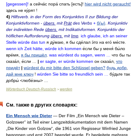
[gegessen]!
а сейча́с пора́ спать
[есть]!
hier wird nicht geraucht!
здесь не ку́рят
!
4)
Hilfsverb. in der Form des Konjunktivs II zur Bildung der
Konjunktivformen -
übers.
mit
Prät
des Verbs
+
б(ы)
.
Konjunktiv
der indirekten Rede
übers.
mit Indikativformen. Konjunktiv der
höflichen Aufforderung
übers.
mit
Imp
.
ich glaube, ich an seiner
Stelle würde das tun
я ду́маю
,
я бы сде́лал э́то на его́ ме́сте
.
wenn ich Zeit hätte, würde ich kommen
е́сли бы у меня́ бы́ло
вре́мя
,
я бы пришёл
.
was würdest du sagen, wenn …
что бы ты
сказа́л
,
е́сли …
|
er sagte, er würde kommen
он сказа́л
,
что
придёт
|
würdest du mir bitte den Schlüssel geben?
будь добр
,
дай мне ключ
!
würden Sie bitte so freundlich sein …
бу́дьте так
добры́
<любе́зны> …
Wörterbuch Deutsch-Russisch
werden
>
См. также в других словарях:
Ein Mensch wie Dieter
— Der Film „Ein Mensch wie Dieter –
Golzower“ ist Teil einer Langzeitdokumentation mit dem Namen
„Die Kinder von Golzow“, die 1961 von Regisseur Winfried Junge
begonnen und erst 2007 beendet wurde. Er begleitete mehrere