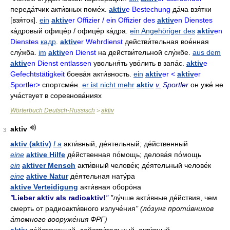
переда́тчик акти́вных поме́х
.
aktiv
e Bestechung
да́ча взя́тки
[взя́ток].
ein
aktiv
er Offizier / ein Offizier des
aktiv
en Dienstes
ка́дровый офице́р / офице́р ка́дра
.
ein Angehöriger des
aktiv
en
Dienstes
кадр
.
aktiv
er Wehrdienst
действи́тельная вое́нная
слу́жба
.
im
aktiv
en Dienst
на действи́тельной слу́жбе
.
aus dem
aktiv
en Dienst entlassen
увольня́ть
уво́лить в запа́с
.
aktiv
e
Gefechtstätigkeit
боева́я акти́вность
.
ein
aktiv
er <
aktiv
er
Sportler>
спортсме́н
.
er ist nicht mehr
aktiv
v.
Sportler
он уже́ не
уча́ствует в соревнова́ниях
Wörterbuch Deutsch-Russisch
aktiv
>
aktiv
3
aktiv (aktiv)
I a
акти́вный, де́ятельный; де́йственный
eine
aktive Hilfe
де́йственная по́мощь; делова́я по́мощь
ein
aktiver Mensch
акти́вный челове́к; де́ятельный челове́к
eine
aktive Natur
де́ятельная нату́ра
aktive Verteidigung
акти́вная оборо́на
"
Lieber aktiv als radioaktiv!
"
"
лу́чше акти́вные де́йствия, чем
смерть от радиоакти́вного излуче́ния
" (ло́зунг проти́вников
а́томного вооруже́ния ФРГ)