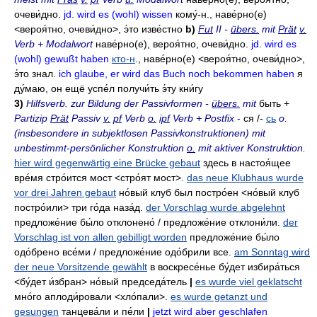
очеви́дно
.
jd. wird es (wohl) wissen
кому́-н
.,
наве́рно(е)
<вероя́тно, очеви́дно>,
э́то изве́стно
b)
Fut
II -
übers.
mit
Prät
v.
Verb + Modalwort
наве́рно(е)
,
вероя́тно
,
очеви́дно
.
jd. wird es
(wohl) gewußt haben
кто-н
.,
наве́рно(е)
<вероя́тно, очеви́дно>,
э́то знал
.
ich glaube, er wird das Buch noch bekommen haben
я
ду́маю
,
он ещё успе́л получи́ть э́ту кни́гу
3)
Hilfsverb. zur Bildung der Passivformen -
übers.
mit
быть +
Partizip
Prät
Passiv
v.
pf
Verb
o.
ipf
Verb + Postfix
-
ся
/-
сь
о.
(insbesondere in subjektlosen Passivkonstruktionen)
mit
unbestimmt-persönlicher Konstruktion
o.
mit aktiver Konstruktion.
hier wird gegenwärtig eine Brücke gebaut
здесь в настоя́щее
вре́мя стро́ится мост
<стро́ят мост>.
das neue Klubhaus wurde
vor drei Jahren gebaut
но́вый клуб был постро́ен
<но́вый клуб
постро́или>
три го́да наза́д
.
der Vorschlag wurde abgelehnt
предложе́ние бы́ло отклонено́ / предложе́ние отклони́ли
.
der
Vorschlag ist von allen gebilligt worden
предложе́ние бы́ло
одо́брено все́ми / предложе́ние одо́брили все
.
am Sonntag wird
der neue Vorsitzende gewählt
в воскресе́нье бу́дет избира́ться
<бу́дет и́збран>
но́вый председа́тель
|
es wurde viel geklatscht
мно́го аплоди́ровали
<хло́пали>.
es wurde getanzt und
gesungen
танцева́ли и пе́ли
|
jetzt wird aber geschlafen