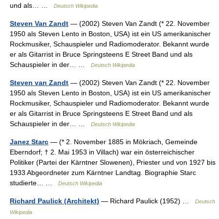
und als… …
Deutsch Wikipedia
Steven Van Zandt
— (2002) Steven Van Zandt (* 22. November
1950 als Steven Lento in Boston, USA) ist ein US amerikanischer
Rockmusiker, Schauspieler und Radiomoderator. Bekannt wurde
er als Gitarrist in Bruce Springsteens E Street Band und als
Schauspieler in der… …
Deutsch Wikipedia
Steven van Zandt
— (2002) Steven Van Zandt (* 22. November
1950 als Steven Lento in Boston, USA) ist ein US amerikanischer
Rockmusiker, Schauspieler und Radiomoderator. Bekannt wurde
er als Gitarrist in Bruce Springsteens E Street Band und als
Schauspieler in der… …
Deutsch Wikipedia
Janez Starc
— (* 2. November 1885 in Mökriach, Gemeinde
Eberndorf; † 2. Mai 1953 in Villach) war ein österreichischer
Politiker (Partei der Kärntner Slowenen), Priester und von 1927 bis
1933 Abgeordneter zum Kärntner Landtag. Biographie Starc
studierte… …
Deutsch Wikipedia
Richard Paulick (Architekt)
— Richard Paulick (1952) …
Deutsch
Wikipedia