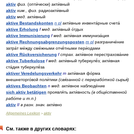
aktiv
физ.
(опти́чески) акти́вный
aktiv
хим., физ.
радиоакти́вный
aktiv
мед.
акти́вный
aktive Bestandskonten
n pl
акти́вные инвента́рные счета́
aktive Erholung
f
мед.
акти́вный о́тдых
aktive Immunisierung
f
мед.
акти́вная иммуниза́ция
aktive Rechnungsabgrenzungsposten
m pl
разграниче́ние
затра́т ме́жду сме́жными отчё́тными пери́одами
aktive Rückversicherung
f
страх.
акти́вное перестрахова́ние
aktive Tuberkulose
f
мед.
акти́вный туберкулё́з; акти́вная
ста́дия туберкулё́за
aktiver Veredelungsverkehr
m
акти́вная фо́рма
внешнеторго́вой поли́тики
(свя́занной с перерабо́ткой сырья́)
aktives Beobachten
n
мед.
акти́вное наблюде́ние
sich aktiv betätigen
проявля́ть акти́вность
(в обще́ственной
рабо́те и т.п.)
aktiv
II
в разн. знач.
акти́вно
Allgemeines Lexikon
aktiv
>
См. также в других словарях: