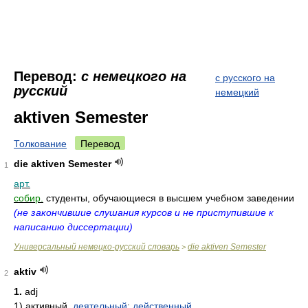
Перевод:
с немецкого на
с русского на
русский
немецкий
aktiven Semester
Толкование
Перевод
die aktiven Semester
1
арт.
собир.
студенты, обучающиеся в высшем учебном заведении
(не закончившие слушания курсов и не приступившие к
написанию диссертации)
Универсальный немецко-русский словарь
die aktiven Semester
>
aktiv
2
1.
adj
1)
активный,
деятельный
;
действенный