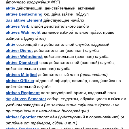
а́томного вооруже́ния ФРГ)
aktiv
де́йствующий, действи́тельный, акти́вный
aktive Bestechung
юр.
да́ча взя́тки, по́дкуп
das
aktive Element
де́йствующее нача́ло
aktives Verb
глаго́л действи́тельного зало́га
aktives Wahlrecht
акти́вное избира́тельное пра́во; пра́во
избира́ть (депута́тов)
aktiv
состоя́щий на действи́тельной слу́жбе, ка́дровый
aktiver Dienst
действи́тельная (вое́нная) слу́жба
aktiver Wehrdienst
действи́тельная (вое́нная) слу́жба
aktive Dienstzeit
срок действи́тельной (вое́нной) слу́жбы,
действи́тельная (вое́нная) слу́жба
aktives Mitglied
действи́тельный член
(организа́ции)
aktiver Offizier
ка́дровый офице́р; офице́р, находя́щийся на
действи́тельной слу́жбе
aktives Regiment
полк регуля́рной а́рмии, ка́дровый полк
die
aktiven Semester
собир.
студе́нты, обуча́ющиеся в вы́сшем
уче́бном заведе́нии
(не зако́нчившие слу́шания ку́рсов и не
приступи́вшие к написа́нию диссерта́ции)
aktiver Sportler
спортсме́н (уча́ствующий в соревнова́ниях)
(в
отли́чие от тре́неров, су́дей и т.п.)