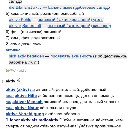
сальдо
die Bilanz ist aktiv
—
баланс имеет дебетовое сальдо
5)
хим. активный, реакционноспособный
aktive Kohle
—
активный ( активированный) уголь
aktiver
Sauerstoff
—
активный ( атомарный) кислород
6)
физ. (оптически) активный
7)
хим., физ. радиоактивный
2.
adv в разн. знач.
активно
sich aktiv
betätigen
—
проявлять
активность
(
в общественной
работе и т. п.
)
БНРС
aktiv
>
aktiv
3
aktiv (aktiv)
I a
акти́вный, де́ятельный; де́йственный
eine
aktive Hilfe
де́йственная по́мощь; делова́я по́мощь
ein
aktiver Mensch
акти́вный челове́к; де́ятельный челове́к
eine
aktive Natur
де́ятельная нату́ра
aktive Verteidigung
акти́вная оборо́на
"
Lieber aktiv als radioaktiv!
"
"
лу́чше акти́вные де́йствия, чем
смерть от радиоакти́вного излуче́ния
" (ло́зунг проти́вников