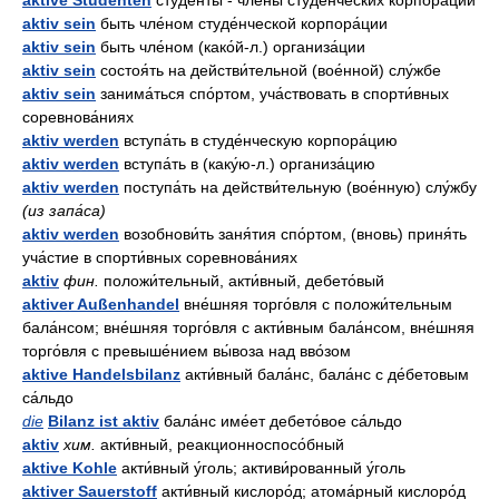
aktive Studenten
студе́нты - чле́ны студе́нческих корпора́ций
aktiv sein
быть чле́ном студе́нческой корпора́ции
aktiv sein
быть чле́ном (како́й-л.) организа́ции
aktiv sein
состоя́ть на действи́тельной (вое́нной) слу́жбе
aktiv sein
занима́ться спо́ртом, уча́ствовать в спорти́вных
соревнова́ниях
aktiv werden
вступа́ть в студе́нческую корпора́цию
aktiv werden
вступа́ть в (каку́ю-л.) организа́цию
aktiv werden
поступа́ть на действи́тельную (вое́нную) слу́жбу
(из запа́са)
aktiv werden
возобнови́ть заня́тия спо́ртом, (вновь) приня́ть
уча́стие в спорти́вных соревнова́ниях
aktiv
фин.
положи́тельный, акти́вный, дебето́вый
aktiver Außenhandel
вне́шняя торго́вля с положи́тельным
бала́нсом; вне́шняя торго́вля с акти́вным бала́нсом, вне́шняя
торго́вля с превыше́нием вы́воза над вво́зом
aktive Handelsbilanz
акти́вный бала́нс, бала́нс с де́бетовым
са́льдо
die
Bilanz ist aktiv
бала́нс име́ет дебето́вое са́льдо
aktiv
хим.
акти́вный, реакционноспосо́бный
aktive Kohle
акти́вный у́голь; активи́рованный у́голь
aktiver Sauerstoff
акти́вный кислоро́д; атома́рный кислоро́д