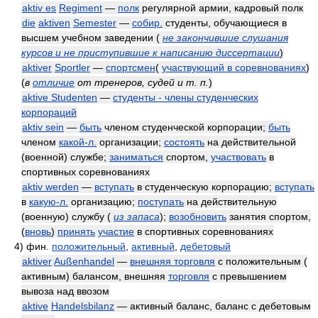
aktiv es
Regiment
—
полк
регулярной армии, кадровый полк
die
aktiven
Semester
—
собир.
студенты, обучающиеся в
высшем учебном заведении
(
не закончившие слушания
курсов и не приступившие к написанию диссертации
)
aktiver
Sportler
—
спортсмен
(
участвующий в соревнованиях
)
(
в
отличие
от тренеров, судей и т. п.
)
aktive Studenten
—
студенты - члены студенческих
корпораций
aktiv sein
—
быть
членом студенческой корпорации;
быть
членом
какой-л.
организации;
состоять
на действительной
(военной) службе;
заниматься
спортом,
участвовать
в
спортивных соревнованиях
aktiv werden
—
вступать
в студенческую корпорацию;
вступать
в
какую-л.
организацию;
поступать
на действительную
(военную) службу
(
из запаса
)
;
возобновить
занятия спортом,
(
вновь
)
принять
участие
в спортивных соревнованиях
4)
фин.
положительный
,
активный
,
дебетовый
aktiver
Außenhandel
—
внешняя торговля
с положительным (
активным) балансом, внешняя
торговля
с превышением
вывоза над ввозом
aktive
Handelsbilanz
— активный баланс, баланс с дебетовым