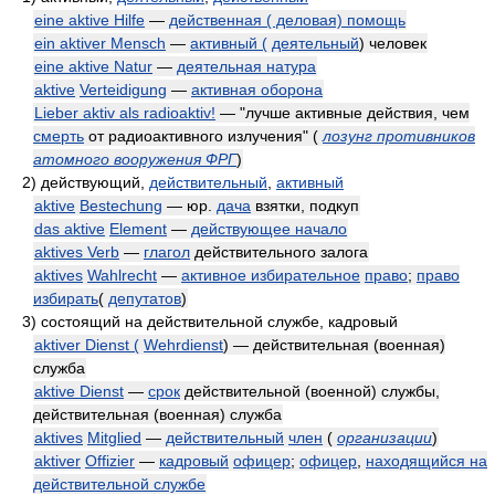
eine aktive Hilfe
—
действенная ( деловая) помощь
ein aktiver Mensch
—
активный (
деятельный
) человек
eine aktive Natur
—
деятельная натура
aktive
Verteidigung
—
активная оборона
Lieber aktiv als radioaktiv!
— "лучше активные действия, чем
смерть
от радиоактивного излучения"
(
лозунг противников
атомного вооружения ФРГ
)
2)
действующий,
действительный
,
активный
aktive
Bestechung
— юр.
дача
взятки, подкуп
das aktive
Element
—
действующее начало
aktives Verb
—
глагол
действительного залога
aktives
Wahlrecht
—
активное избирательное
право
;
право
избирать
(
депутатов
)
3)
состоящий на действительной службе, кадровый
aktiver Dienst (
Wehrdienst
) — действительная (военная)
служба
aktive Dienst
—
срок
действительной (военной) службы,
действительная (военная) служба
aktives
Mitglied
—
действительный
член
(
организации
)
aktiver
Offizier
—
кадровый
офицер
;
офицер
,
находящийся на
действительной службе