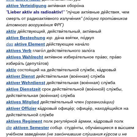
aktive Verteidigung
акти́вная оборо́на
"
Lieber aktiv als radioaktiv!
"
"
лу́чше акти́вные де́йствия, чем
смерть от радиоакти́вного излуче́ния
" (ло́зунг проти́вников
а́томного вооруже́ния ФРГ)
aktiv
де́йствующий, действи́тельный, акти́вный
aktive Bestechung
юр.
да́ча взя́тки, по́дкуп
das
aktive Element
де́йствующее нача́ло
aktives Verb
глаго́л действи́тельного зало́га
aktives Wahlrecht
акти́вное избира́тельное пра́во; пра́во
избира́ть (депута́тов)
aktiv
состоя́щий на действи́тельной слу́жбе, ка́дровый
aktiver Dienst
действи́тельная (вое́нная) слу́жба
aktiver Wehrdienst
действи́тельная (вое́нная) слу́жба
aktive Dienstzeit
срок действи́тельной (вое́нной) слу́жбы,
действи́тельная (вое́нная) слу́жба
aktives Mitglied
действи́тельный член
(организа́ции)
aktiver Offizier
ка́дровый офице́р; офице́р, находя́щийся на
действи́тельной слу́жбе
aktives Regiment
полк регуля́рной а́рмии, ка́дровый полк
die
aktiven Semester
собир.
студе́нты, обуча́ющиеся в вы́сшем
уче́бном заведе́нии
(не зако́нчившие слу́шания ку́рсов и не