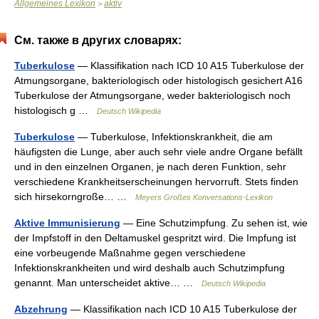
Allgemeines Lexikon
aktiv
>
См. также в других словарях:
Tuberkulose
— Klassifikation nach ICD 10 A15 Tuberkulose der
Atmungsorgane, bakteriologisch oder histologisch gesichert A16
Tuberkulose der Atmungsorgane, weder bakteriologisch noch
histologisch g …
Deutsch Wikipedia
Tuberkulose
— Tuberkulose, Infektionskrankheit, die am
häufigsten die Lunge, aber auch sehr viele andre Organe befällt
und in den einzelnen Organen, je nach deren Funktion, sehr
verschiedene Krankheitserscheinungen hervorruft. Stets finden
sich hirsekorngroße… …
Meyers Großes Konversations-Lexikon
Aktive Immunisierung
— Eine Schutzimpfung. Zu sehen ist, wie
der Impfstoff in den Deltamuskel gespritzt wird. Die Impfung ist
eine vorbeugende Maßnahme gegen verschiedene
Infektionskrankheiten und wird deshalb auch Schutzimpfung
genannt. Man unterscheidet aktive… …
Deutsch Wikipedia
Abzehrung
— Klassifikation nach ICD 10 A15 Tuberkulose der