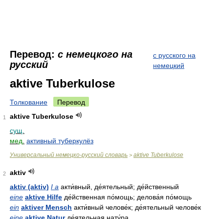
Перевод:
с немецкого на
с русского на
русский
немецкий
aktive Tuberkulose
Толкование
Перевод
aktive Tuberkulose
1
сущ.
мед.
активный туберкулёз
Универсальный немецко-русский словарь
aktive Tuberkulose
>
aktiv
2
aktiv (aktiv)
I a
акти́вный, де́ятельный; де́йственный
eine
aktive Hilfe
де́йственная по́мощь; делова́я по́мощь
ein
aktiver Mensch
акти́вный челове́к; де́ятельный челове́к
eine
aktive Natur
де́ятельная нату́ра