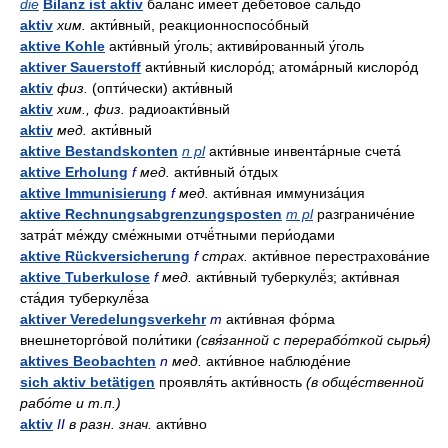
die
Bilanz ist aktiv
бала́нс име́ет дебето́вое са́льдо
aktiv
хим.
акти́вный, реакционноспосо́бный
aktive Kohle
акти́вный у́голь; активи́рованный у́голь
aktiver Sauerstoff
акти́вный кислоро́д; атома́рный кислоро́д
aktiv
физ.
(опти́чески) акти́вный
aktiv
хим., физ.
радиоакти́вный
aktiv
мед.
акти́вный
aktive Bestandskonten
n pl
акти́вные инвента́рные счета́
aktive Erholung
f
мед.
акти́вный о́тдых
aktive Immunisierung
f
мед.
акти́вная иммуниза́ция
aktive Rechnungsabgrenzungsposten
m pl
разграниче́ние
затра́т ме́жду сме́жными отчё́тными пери́одами
aktive Rückversicherung
f
страх.
акти́вное перестрахова́ние
aktive Tuberkulose
f
мед.
акти́вный туберкулё́з; акти́вная
ста́дия туберкулё́за
aktiver Veredelungsverkehr
m
акти́вная фо́рма
внешнеторго́вой поли́тики
(свя́занной с перерабо́ткой сырья́)
aktives Beobachten
n
мед.
акти́вное наблюде́ние
sich aktiv betätigen
проявля́ть акти́вность
(в обще́ственной
рабо́те и т.п.)
aktiv
II
в разн. знач.
акти́вно