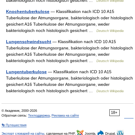
bakteriologisch noch histologisch gesichert …
Deutsch Wikipedia
Knochentuberkulose
— Klassifikation nach ICD 10 A15
Tuberkulose der Atmungsorgane, bakteriologisch oder histologisch
gesichert A16 Tuberkulose der Atmungsorgane, weder
bakteriologisch noch histologisch gesichert …
Deutsch Wikipedia
Lungenschwindsucht
— Klassifikation nach ICD 10 A15
Tuberkulose der Atmungsorgane, bakteriologisch oder histologisch
gesichert A16 Tuberkulose der Atmungsorgane, weder
bakteriologisch noch histologisch gesichert …
Deutsch Wikipedia
Lungentuberkulose
— Klassifikation nach ICD 10 A15
Tuberkulose der Atmungsorgane, bakteriologisch oder histologisch
gesichert A16 Tuberkulose der Atmungsorgane, weder
bakteriologisch noch histologisch gesichert …
Deutsch Wikipedia
© Академик, 2000-2026
18+
Обратная связь:
Техподдержка
,
Реклама на сайте
👣 Путешествия
Экспорт словарей на сайты
, сделанные на PHP,
Joomla,
Drupal,