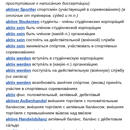
приступи́вшие к написа́нию диссерта́ции)
aktiver Sportler
спортсме́н (уча́ствующий в соревнова́ниях)
(в
отли́чие от тре́неров, су́дей и т.п.)
aktive Studenten
студе́нты - чле́ны студе́нческих корпора́ций
aktiv sein
быть чле́ном студе́нческой корпора́ции
aktiv sein
быть чле́ном (како́й-л.) организа́ции
aktiv sein
состоя́ть на действи́тельной (вое́нной) слу́жбе
aktiv sein
занима́ться спо́ртом, уча́ствовать в спорти́вных
соревнова́ниях
aktiv werden
вступа́ть в студе́нческую корпора́цию
aktiv werden
вступа́ть в (каку́ю-л.) организа́цию
aktiv werden
поступа́ть на действи́тельную (вое́нную) слу́жбу
(из запа́са)
aktiv werden
возобнови́ть заня́тия спо́ртом, (вновь) приня́ть
уча́стие в спорти́вных соревнова́ниях
aktiv
фин.
положи́тельный, акти́вный, дебето́вый
aktiver Außenhandel
вне́шняя торго́вля с положи́тельным
бала́нсом; вне́шняя торго́вля с акти́вным бала́нсом, вне́шняя
торго́вля с превыше́нием вы́воза над вво́зом
aktive Handelsbilanz
акти́вный бала́нс, бала́нс с де́бетовым
са́льдо