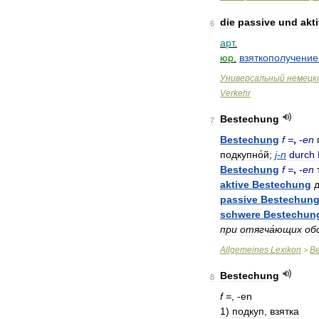
die
passive
und
akt
6
арт
.
юр
.
взяткополучение
Универсальный
немецк
Verkehr
Bestechung
7
Bestechung
f
=
,
-
en
подкупно́й
;
j
-
n
durch
Bestechung
f
=
,
-
en
aktive
Bestechung
д
passive
Bestechun
schwere
Bestechun
при
отягча́ющих
об
Allgemeines
Lexikon
Be
>
Bestechung
8
f
=
, -
en
1
)
подкуп
,
взятка