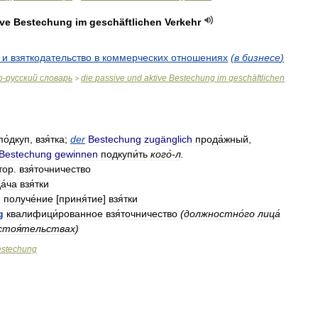
ive
Bestechung
im
geschäftlichen
Verkehr
и
взяткодательство
в
коммерческих
отношениях
(
в
бизнесе
)
о
-
русский
словарь
die
passive
und
aktive
Bestechung
im
geschäftlichen
>
по́дкуп
,
взя́тка
;
der
Bestechung
zugänglich
прода́жный
,
Bestechung
gewinnen
подкупи́ть
кого́
-
л
.
тор
.
взя́точничество
а́ча
взя́тки
g
получе́ние
[
приня́тие
]
взя́тки
g
квалифици́рованное
взя́точничество
(
должностно́го
лица́
стоя́тельствах
)
stechung