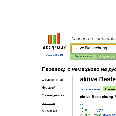
Словари и энциклоп
academic.ru
Толкования
Переводы
Перевод:
с немецкого на ру
aktive Best
С русского на:
Немецкий
Толкование
Перев
С немецкого на:
aktive
Bestechung
1
Все языки
сущ
.
1
)
юр
.
подкуп
Английский
2
)
внеш
.
торг
.
дача
вз