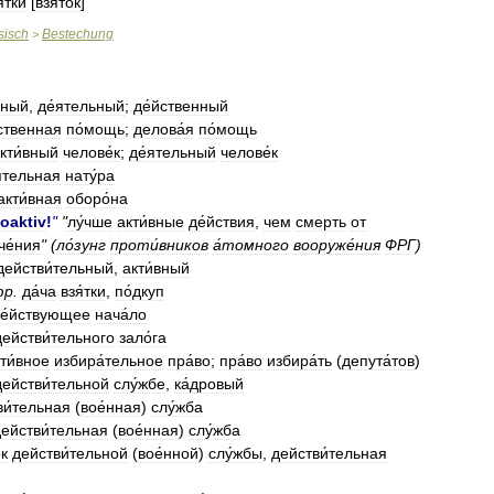
я́тки
[
взя́ток
]
sisch
Bestechung
>
вный
,
де́ятельный
;
де́йственный
ственная
по́мощь
;
делова́я
по́мощь
кти́вный
челове́к
;
де́ятельный
челове́к
ятельная
нату́ра
акти́вная
оборо́на
ioaktiv
!
"
"
лу́чше
акти́вные
де́йствия
,
чем
смерть
от
че́ния
" (
ло́зунг
проти́вников
а́томного
вооруже́ния
ФРГ
)
действи́тельный
,
акти́вный
юр
.
да́ча
взя́тки
,
по́дкуп
е́йствующее
нача́ло
действи́тельного
зало́га
ти́вное
избира́тельное
пра́во
;
пра́во
избира́ть
(
депута́тов
)
действи́тельной
слу́жбе
,
ка́дровый
ви́тельная
(
вое́нная
)
слу́жба
ействи́тельная
(
вое́нная
)
слу́жба
к
действи́тельной
(
вое́нной
)
слу́жбы
,
действи́тельная