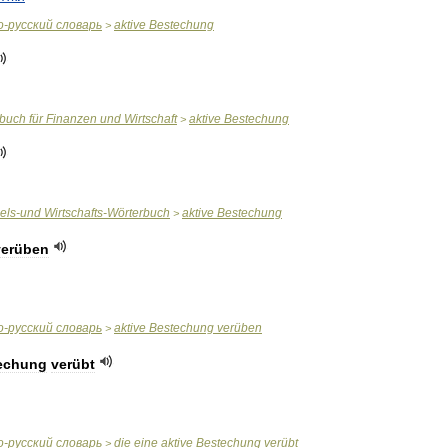
о
-
русский
словарь
aktive
Bestechung
>
rbuch
für
Finanzen
und
Wirtschaft
aktive
Bestechung
>
els
-
und
Wirtschafts
-
Wörterbuch
aktive
Bestechung
>
verüben
о
-
русский
словарь
aktive
Bestechung
verüben
>
echung
verübt
о
-
русский
словарь
die
eine
aktive
Bestechung
verübt
>