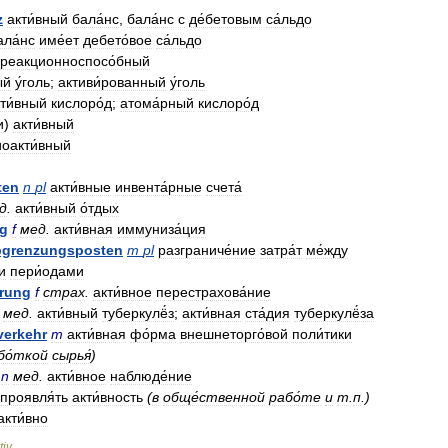
z
акти́вный
бала́нс
,
бала́нс
с
де́бетовым
са́льдо
ала́нс
име́ет
дебето́вое
са́льдо
реакционноспосо́бный
ый
у́голь
;
активи́рованный
у́голь
ти́вный
кислоро́д
;
атома́рный
кислоро́д
и
)
акти́вный
оакти́вный
ten
n
pl
акти́вные
инвента́рные
счета́
д
.
акти́вный
о́тдых
ng
f
мед
.
акти́вная
иммуниза́ция
grenzungsposten
m
pl
разграниче́ние
затра́т
ме́жду
и
пери́одами
rung
f
страх
.
акти́вное
перестрахова́ние
мед
.
акти́вный
туберкулё́з
;
акти́вная
ста́дия
туберкулё́за
verkehr
m
акти́вная
фо́рма
внешнеторго́вой
поли́тики
бо́ткой
сырья́
)
n
мед
.
акти́вное
наблюде́ние
проявля́ть
акти́вность
(
в
обще́ственной
рабо́те
и
т
.
п
.)
акти́вно
tiv