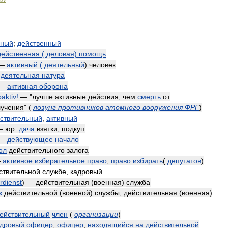
ьный
;
действенный
действенная
(
деловая
)
помощь
—
активный
(
деятельный
)
человек
—
деятельная
натура
—
активная
оборона
oaktiv
!
— "
лучше
активные
действия
,
чем
смерть
от
лучения
"
(
лозунг
противников
атомного
вооружения
ФРГ
)
ствительный
,
активный
—
юр
.
дача
взятки
,
подкуп
—
действующее
начало
ол
действительного
залога
—
активное
избирательное
право
;
право
избирать
(
депутатов
)
ствительной
службе
,
кадровый
dienst
) —
действительная
(
военная
)
служба
к
действительной
(
военной
)
службы
,
действительная
(
военная
)
ействительный
член
(
организации
)
адровый
офицер
;
офицер
,
находящийся
на
действительной