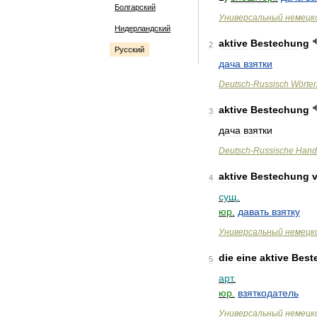
Болгарский
Универсальный
немецк
Нидерландский
aktive
Bestechung
2
Русский
дача
взятки
Deutsch
-
Russisch
Wörte
aktive
Bestechung
3
дача
взятки
Deutsch
-
Russische
Hand
aktive
Bestechung
4
сущ
.
юр
.
давать
взятку
Универсальный
немецк
die
eine
aktive
Best
5
арт
.
юр
.
взяткодатель
Универсальный
немецк