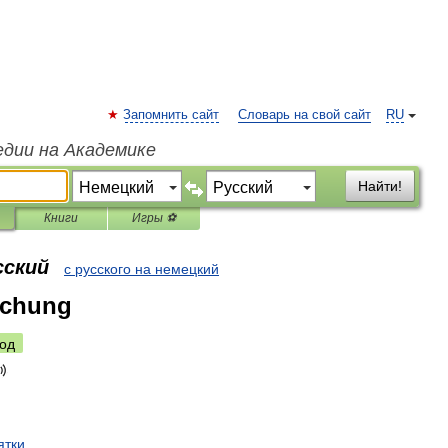
Запомнить сайт
Словарь на свой сайт
RU
едии на Академике
Найти!
Книги
Игры ⚽
сский
с русского на немецкий
echung
од
ятки