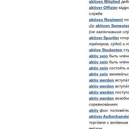
aktives
Mitglied
дей
aktiver
Offizier
ка́др
слу́жбе
aktives
Regiment
по
die
aktiven
Semeste
(
не
зако́нчившие
слу
aktiver
Sportler
спор
тре́неров
,
су́дей
и
aktive
Studenten
ст
aktiv
sein
быть
чле́
aktiv
sein
быть
чле́
aktiv
sein
состоя́ть
н
aktiv
sein
занима́ть
aktiv
werden
вступа́
aktiv
werden
вступа́
aktiv
werden
поступа
aktiv
werden
возобно
соревнова́ниях
aktiv
фин
.
положи́т
aktiver
Außenhande
торго́вля
с
акти́вным
вво́зом