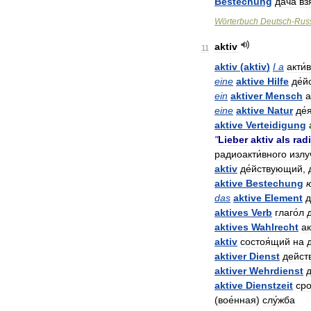
Bestechung
да́ча
вз
Wörterbuch
Deutsch
-
Rus
aktiv
11
aktiv
(
aktiv
)
I
a
акти́
eine
aktive
Hilfe
де́й
ein
aktiver
Mensch
а
eine
aktive
Natur
де́
aktive
Verteidigung
"
Lieber
aktiv
als
rad
радиоакти́вного
излу
aktiv
де́йствующий
,
aktive
Bestechung
das
aktive
Element
д
aktives
Verb
глаго́л
aktives
Wahlrecht
ак
aktiv
состоя́щий
на
aktiver
Dienst
дейст
aktiver
Wehrdienst
д
aktive
Dienstzeit
сро
(
вое́нная
)
слу́жба