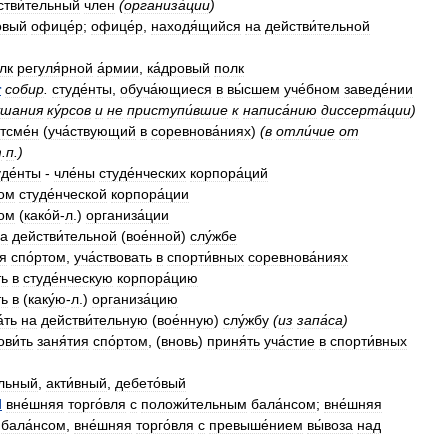
стви́тельный
член
(
организа́ции
)
овый
офице́р
;
офице́р
,
находя́щийся
на
действи́тельной
лк
регуля́рной
а́рмии
,
ка́дровый
полк
r
собир
.
студе́нты
,
обуча́ющиеся
в
вы́сшем
уче́бном
заведе́нии
́шания
ку́рсов
и
не
приступи́вшие
к
написа́нию
диссерта́ции
)
тсме́н
(
уча́ствующий
в
соревнова́ниях
)
(
в
отли́чие
от
т
.
п
.)
уде́нты
-
чле́ны
студе́нческих
корпора́ций
ном
студе́нческой
корпора́ции
ном
(
како́й
-
л
.)
организа́ции
а
действи́тельной
(
вое́нной
)
слу́жбе
ся
спо́ртом
,
уча́ствовать
в
спорти́вных
соревнова́ниях
ть
в
студе́нческую
корпора́цию
ть
в
(
каку́ю
-
л
.)
организа́цию
́ть
на
действи́тельную
(
вое́нную
)
слу́жбу
(
из
запа́са
)
ви́ть
заня́тия
спо́ртом
, (
вновь
)
приня́ть
уча́стие
в
спорти́вных
ельный
,
акти́вный
,
дебето́вый
l
вне́шняя
торго́вля
с
положи́тельным
бала́нсом
;
вне́шняя
бала́нсом
,
вне́шняя
торго́вля
с
превыше́нием
вы́воза
над