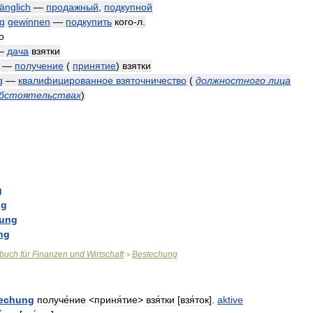
änglich
—
продажный
,
подкупной
g
gewinnen
—
подкупить
кого
-
л
.
о
—
дача
взятки
—
получение
(
принятие
)
взятки
g
—
квалифицированное
взяточничество
(
должностного
лица
бстоятельствах
)
g
ng
hung
ng
rbuch
für
Finanzen
und
Wirtschaft
Bestechung
>
echung
получе́ние
<
приня́тие
>
взя́тки
[
взя́ток
].
aktive