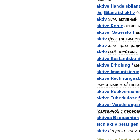
aktive
Handelsbilan
die
Bilanz
ist
aktiv
б
aktiv
хим
.
акти́вный
,
aktive
Kohle
акти́вн
aktiver
Sauerstoff
ак
aktiv
физ
.
(
опти́ческ
aktiv
хим
.,
физ
.
ради
aktiv
мед
.
акти́вный
aktive
Bestandskon
aktive
Erholung
f
ме
aktive
Immunisieru
aktive
Rechnungsab
сме́жными
отчё́тным
aktive
Rückversiche
aktive
Tuberkulose
f
aktiver
Veredelungs
(
свя́занной
с
перера
aktives
Beobachten
sich
aktiv
betätigen
aktiv
II
в
разн
.
знач
.
Allgemeines
Lexikon
ak
>