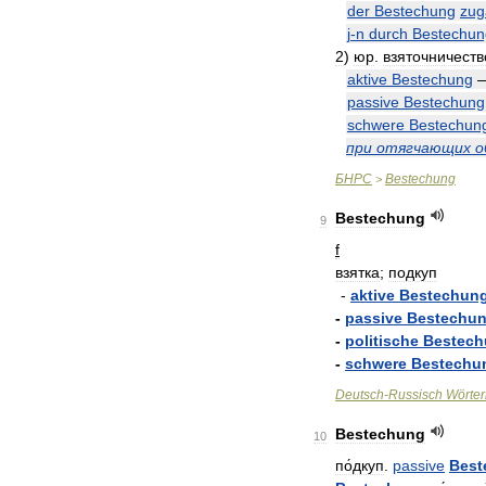
der
Bestechung
zug
j
-
n
durch
Bestechun
2
)
юр
.
взяточничеств
aktive
Bestechung
passive
Bestechung
schwere
Bestechun
при
отягчающих
о
БНРС
Bestechung
>
Bestechung
9
f
взятка
;
подкуп
-
aktive
Bestechun
-
passive
Bestechu
-
politische
Bestec
-
schwere
Bestechu
Deutsch
-
Russisch
Wörte
Bestechung
10
по́дкуп
.
passive
Best