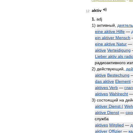
aktiv
12
1
.
adj
1
)
активный
,
деятел
eine
aktive
Hilfe
—
ein
aktiver
Mensch
eine
aktive
Natur
aktive
Verteidigung
Lieber
aktiv
als
radi
радиоактивного
из
2
)
действующий
,
дей
aktive
Bestechung
das
aktive
Element
aktives
Verb
—
глаг
aktives
Wahlrecht
3
)
состоящий
на
дей
aktiver
Dienst
(
Wehr
aktive
Dienst
—
сро
служба
aktives
Mitglied
—
д
aktiver
Offizier
—
к