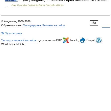
…
Das Grundschulwörterbuch Fremde Wörter
© Академик, 2000-2026
18+
Обратная связь:
Техподдержка
,
Реклама на сайте
👣 Путешествия
Экспорт словарей на сайты
, сделанные на PHP,
Joomla,
Drupal,
WordPress, MODx.