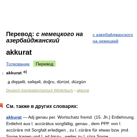
Перевод:
с немецкого на
с азербайджанского
азербайджанский
на немецкий
akkurat
Толкование
Перевод
akkurat
1
a
diqqətli, səliqəli, doğru, dürüst, düzgün
Deutsch-Aserbaidschanisch Wörterbuch
akkurat
>
См. также в других словарях:
akkurat
— Adj genau per. Wortschatz fremd. (15. Jh.) Entlehnung.
Entlehnt aus l. accūrātus sorgfältig, genau , dem PPP. von l.
accūrāre mit Sorgfalt erledigen , zu l. cūrāre für etwas bzw. jmd.
Sorge tragen und l. ad hinzu ; weiter zu l. cūra Sorge,… …