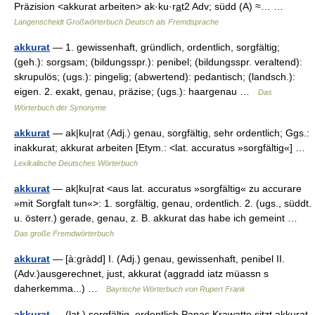
Präzision <akkurat arbeiten> ak·ku·ra̲t2 Adv; südd (A) ≈… …
Langenscheidt Großwörterbuch Deutsch als Fremdsprache
akkurat
— 1. gewissenhaft, gründlich, ordentlich, sorgfältig;
(geh.): sorgsam; (bildungsspr.): penibel; (bildungsspr. veraltend):
skrupulös; (ugs.): pingelig; (abwertend): pedantisch; (landsch.):
eigen. 2. exakt, genau, präzise; (ugs.): haargenau …
Das
Wörterbuch der Synonyme
akkurat
— ak|ku|rat 〈Adj.〉 genau, sorgfältig, sehr ordentlich; Ggs.:
inakkurat; akkurat arbeiten [Etym.: <lat. accuratus »sorgfältig«] …
Lexikalische Deutsches Wörterbuch
akkurat
— ak|ku|rat <aus lat. accuratus »sorgfältig« zu accurare
»mit Sorgfalt tun«>: 1. sorgfältig, genau, ordentlich. 2. (ugs., süddt.
u. österr.) gerade, genau, z. B. akkurat das habe ich gemeint …
Das große Fremdwörterbuch
akkurat
— [à:gràdd] I. (Adj.) genau, gewissenhaft, penibel II.
(Adv.)ausgerechnet, just, akkurat (aggradd iatz müassn s
daherkemma...) …
Bayrische Wörterbuch von Rupert Frank
akkurat
— (lat.) sorgfältig, ordentlich Papas Krawatte sitzt akkurat