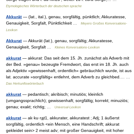
Etymologisches Wörterbuch der deutschen sprache
Akkurāt
— (lat., ital.), genau, sorgfältig, pünktlich; Akkuratesse,
Genauigkeit, Sorgfalt, Pünktlichkeit …
Meyers Großes Konversations-
Lexikon
Akkurat
— Akkurāt (lat.), genau, sorgfältig; Akkuratesse,
Genauigkeit, Sorgfalt …
Kleines Konversations-Lexikon
akkurat
— akkurat: Das seit dem 15. Jh. zunächst als Adverb mit
der Bed. »genau« bezeugte Fremdwort, das erst im 18. Jh. auch
als Adjektiv »gewissenhaft, ordentlich« gebräuchlich wurde, ist aus
lat. accurate »sorgfältig« entlehnt, dem Adverb zu gleichbed.… …
Das Herkunftswörterbuch
akkurat
— pedantisch; akribisch; minutiös; kleinlich
(umgangssprachlich); gewissenhaft; sorgfältig; korrekt; minuziös;
genau; exakt; richtig; …
Universal-Lexikon
akkurat
— ak·ku·ra̲t1, akkurater, akkuratest ; Adj; 1 äußerst
sorgfältig, ordentlich <ein Mensch, eine Handschrift; akkurat
gekleidet sein> 2 meist adv; mit großer Genauigkeit, mit hoher