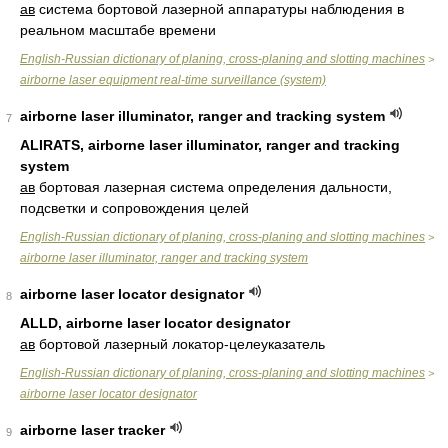
ав
система бортовой лазерной аппаратуры наблюдения в
реальном масштабе времени
English-Russian dictionary of planing, cross-planing and slotting machines
>
airborne laser equipment real-time surveillance (system)
airborne laser illuminator, ranger and tracking system
7
ALIRATS, airborne laser illuminator, ranger and tracking
system
ав
бортовая лазерная система определения дальности,
подсветки и сопровождения целей
English-Russian dictionary of planing, cross-planing and slotting machines
>
airborne laser illuminator, ranger and tracking system
airborne laser locator designator
8
ALLD, airborne laser locator designator
ав
бортовой лазерный локатор-целеуказатель
English-Russian dictionary of planing, cross-planing and slotting machines
>
airborne laser locator designator
airborne laser tracker
9