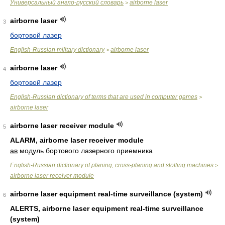
Универсальный англо-русский словарь
airborne laser
>
airborne laser
3
бортовой лазер
English-Russian military dictionary
airborne laser
>
airborne laser
4
бортовой лазер
English-Russian dictionary of terms that are used in computer games
>
airborne laser
airborne laser receiver module
5
ALARM, airborne laser receiver module
ав
модуль бортового лазерного приемника
English-Russian dictionary of planing, cross-planing and slotting machines
>
airborne laser receiver module
airborne laser equipment real-time surveillance (system)
6
ALERTS, airborne laser equipment real-time surveillance
(system)