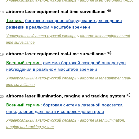
Универсальный англо-русский словарь
airborne laser designator (ALD)
>
airborne laser equipment real time surveillance
18
Техника:
бортовое лазерное оборудование для ведения
разведки в реальном масштабе времени
Универсальный англо-русский словарь
airborne laser equipment real
>
time surveillance
airborne laser equipment real-time surveillance
19
Военный термин:
система бортовой лазерной аппаратуры
наблюдения в реальном масштабе времени
Универсальный англо-русский словарь
airborne laser equipment real-
>
time surveillance
airborne laser illumination, ranging and tracking system
20
Военный термин:
бортовая система лазерной подсветки
,
определения дальности и сопровождения цели
Универсальный англо-русский словарь
airborne laser illumination,
>
ranging and tracking system