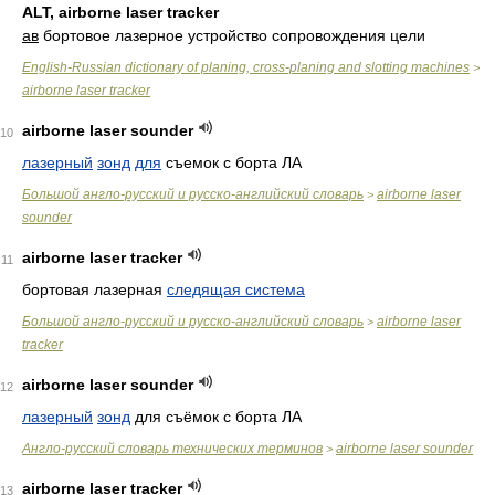
ALT, airborne laser tracker
ав
бортовое лазерное устройство сопровождения цели
English-Russian dictionary of planing, cross-planing and slotting machines
>
airborne laser tracker
airborne laser sounder
10
лазерный
зонд
для
съемок с борта ЛА
Большой англо-русский и русско-английский словарь
airborne laser
>
sounder
airborne laser tracker
11
бортовая лазерная
следящая система
Большой англо-русский и русско-английский словарь
airborne laser
>
tracker
airborne laser sounder
12
лазерный
зонд
для съёмок с борта ЛА
Англо-русский словарь технических терминов
airborne laser sounder
>
airborne laser tracker
13