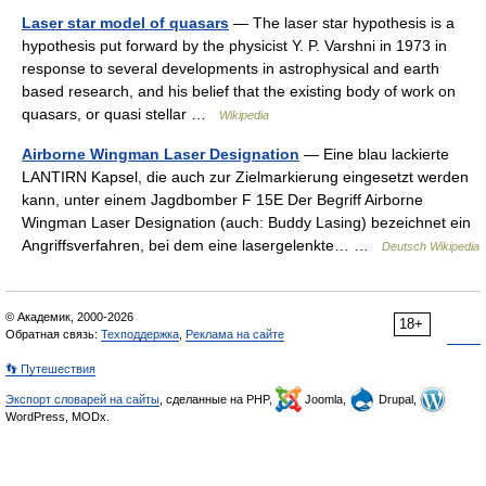
Laser star model of quasars
— The laser star hypothesis is a
hypothesis put forward by the physicist Y. P. Varshni in 1973 in
response to several developments in astrophysical and earth
based research, and his belief that the existing body of work on
quasars, or quasi stellar …
Wikipedia
Airborne Wingman Laser Designation
— Eine blau lackierte
LANTIRN Kapsel, die auch zur Zielmarkierung eingesetzt werden
kann, unter einem Jagdbomber F 15E Der Begriff Airborne
Wingman Laser Designation (auch: Buddy Lasing) bezeichnet ein
Angriffsverfahren, bei dem eine lasergelenkte… …
Deutsch Wikipedia
© Академик, 2000-2026
18+
Обратная связь:
Техподдержка
,
Реклама на сайте
👣 Путешествия
Экспорт словарей на сайты
, сделанные на PHP,
Joomla,
Drupal,
WordPress, MODx.