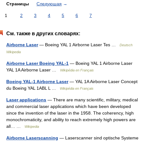
Страницы
Следующая
→
1
2
3
4
5
6
7
См. также в других словарях:
Airborne Laser
— Boeing YAL 1 Airborne Laser Tes …
Deutsch
Wikipedia
Airborne Laser Boeing YAL-1
— Boeing YAL 1 Airborne Laser
YAL 1A Airborne Laser …
Wikipédia en Français
Boeing YAL-1 Airborne Laser
— YAL 1A Airborne Laser Concept
du Boeing YAL 1ABL L …
Wikipédia en Français
Laser applications
— There are many scientific, military, medical
and commercial laser applications which have been developed
since the invention of the laser in the 1958. The coherency, high
monochromaticity, and ability to reach extremely high powers are
all… …
Wikipedia
Airborne Laserscanning
— Laserscanner sind optische Systeme