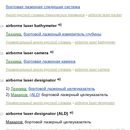
бортовая лазерная следящая система
Англо-русский словарь технических терминов
airborne laser tracker
>
airborne laser bathymeter
14
Техника:
бортовой лазерный измеритель глубины
Универсальный англо-русский словарь
airborne laser bathymeter
>
airborne laser camera
15
Техника:
бортовая лазерная камера
Универсальный англо-русский словарь
airborne laser camera
>
airborne laser designator
16
1)
Техника:
бортовой лазерный целеуказатель
2)
Макаров:
(
ALD
)
бортовой лазерный целеуказатель
Универсальный англо-русский словарь
airborne laser designator
>
airborne laser designator (ALD)
17
Макаров:
бортовой лазерный целеуказатель