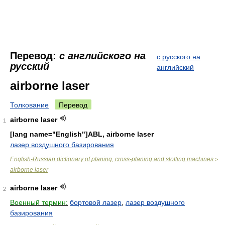
Перевод:
с английского на
с русского на
русский
английский
airborne laser
Толкование
Перевод
airborne laser
1
[lang name="English"]ABL, airborne laser
лазер воздушного базирования
English-Russian dictionary of planing, cross-planing and slotting machines
>
airborne laser
airborne laser
2
Военный термин:
бортовой лазер
,
лазер воздушного
базирования