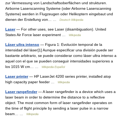
zur Vermessung von Landschaftsoberflächen und strukturen.
Airborne Laserscanning Systeme (oder Airborne Laserscanning
Systeme) werden in Flugzeugen oder Helikoptern eingebaut und
dienen der Erstellung von… …
Deutsch Wikipedia
Laser
— For other uses, see Laser (disambiguation). United
States Air Force laser experiment …
Wikipedia
Láser ultra intenso
— Figura 1: Evolución temporal de la
intensidad del láser[1] Aunque especificar una división puede ser
bastante arbitrario, se puede considerar como láser ultra intenso a
aquel con el que se pueden conseguir intensidades superiores a
los 1015 W cm… …
Wikipedia Español
Laser printer
— HP LaserJet 4200 series printer, installed atop
high capacity paper feeder …
Wikipedia
Laser rangefinder
— A laser rangefinder is a device which uses a
laser beam in order to determine the distance to a reflective
object. The most common form of laser rangefinder operates on
the time of flight principle by sending a laser pulse in a narrow
beam… …
Wikipedia