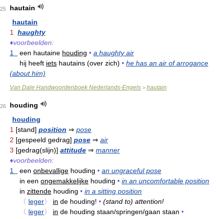
hautain
25
hautain
1
haughty
♦
voorbeelden:
1
een hautaine
houding
•
a haughty air
hij heeft
iets
hautains (over zich)
•
he has an air of arrogance
(about him)
Van Dale Handwoordenboek Nederlands-Engels
hautain
>
houding
26
houding
1
[stand]
position
⇒
pose
2
[gespeeld gedrag]
pose
⇒
air
3
[gedrag(slijn)]
attitude
⇒
manner
♦
voorbeelden:
1
een
onbevallige
houding
•
an ungraceful pose
in een
ongemakkelijke
houding
•
in an uncomfortable position
in
zittende
houding
•
in a sitting position
〈
leger
〉
in
de houding!
•
(stand to) attention!
〈
leger
〉
in
de houding staan/springen/gaan staan
•