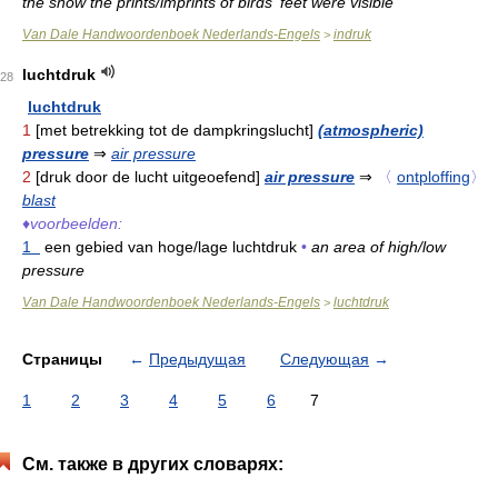
the snow the prints/imprints of birds' feet were visible
Van Dale Handwoordenboek Nederlands-Engels
indruk
>
luchtdruk
28
luchtdruk
1
[met betrekking tot de dampkringslucht]
(atmospheric)
pressure
⇒
air pressure
2
[druk door de lucht uitgeoefend]
air pressure
⇒
〈
ontploffing
〉
blast
♦
voorbeelden:
1
een gebied van hoge/lage luchtdruk
•
an area of high/low
pressure
Van Dale Handwoordenboek Nederlands-Engels
luchtdruk
>
Страницы
←
Предыдущая
Следующая
→
1
2
3
4
5
6
7
См. также в других словарях: