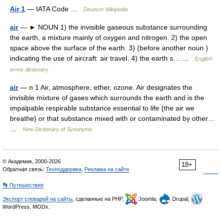
Air 1
— IATA Code …
Deutsch Wikipedia
air
— ► NOUN 1) the invisible gaseous substance surrounding
the earth, a mixture mainly of oxygen and nitrogen. 2) the open
space above the surface of the earth. 3) (before another noun )
indicating the use of aircraft: air travel. 4) the earth s… …
English
terms dictionary
air
— n 1 Air, atmosphere, ether, ozone. Air designates the
invisible mixture of gases which surrounds the earth and is the
impalpable respirable substance essential to life {the air we
breathe} or that substance mixed with or contaminated by other…
…
New Dictionary of Synonyms
© Академик, 2000-2026
18+
Обратная связь:
Техподдержка
,
Реклама на сайте
👣 Путешествия
Экспорт словарей на сайты
, сделанные на PHP,
Joomla,
Drupal,
WordPress, MODx.