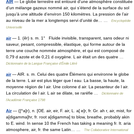
AIR
— Le globe terrestre est entouré d’une atmosphère constituée
d’un mélange gazeux nommé air, qui s’étend de la surface du sol
jusqu’à une altitude d’environ 150 kilomètres. La pression de l’air
au niveau de la mer a longtemps servi d’unité de… …
Encyclopédie
Universelle
air
— 1. (êr) s. m. 1° Fluide invisible, transparent, sans odeur ni
saveur, pesant, compressible, élastique, qui forme autour de la
terre une couche nommée atmosphère, et qui est composé de
0,79 d azote et de 0,21 d oxygène. L air était un des quatre …
Dictionnaire de la Langue Française d'Émile Littré
air
— AIR. s. m. Celui des quatre Élémens qui environne le globe
de la terre. L air est plus léger que l eau. La basse, la haute, la
moyenne région de l air. Une colonne d air. La pesanteur de l air.
La circulation de l air. L air se dilate, se raréfie …
Dictionnaire de
l'Académie Française 1798
Air
— ([^a]r), n. [OE. air, eir, F. air, L. a[ e]r, fr. Gr. ah r, air, mist, for
a[digamma]hr, fr. root a[digamma] to blow, breathe, probably akin
to E. wind. In sense 10 the French has taking a meaning fr. It. aria
atmosphere, air, fr. the same Latin… …
The Collaborative International