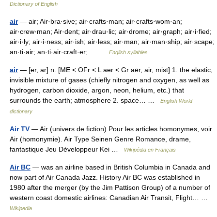
Dictionary of English
air
— air; Air·bra·sive; air·crafts·man; air·crafts·wom·an;
air·crew·man; Air·dent; air·drau·lic; air·drome; air·graph; air·i·fied;
air·i·ly; air·i·ness; air·ish; air·less; air·man; air·man·ship; air·scape;
an·ti·air; an·ti·air·craft·er;… …
English syllables
air
— [er, ar] n. [ME < OFr < L aer < Gr aēr, air, mist] 1. the elastic,
invisible mixture of gases (chiefly nitrogen and oxygen, as well as
hydrogen, carbon dioxide, argon, neon, helium, etc.) that
surrounds the earth; atmosphere 2. space… …
English World
dictionary
Air TV
— Air (univers de fiction) Pour les articles homonymes, voir
Air (homonymie). Air Type Seinen Genre Romance, drame,
fantastique Jeu Développeur Kei …
Wikipédia en Français
Air BC
— was an airline based in British Columbia in Canada and
now part of Air Canada Jazz. History Air BC was established in
1980 after the merger (by the Jim Pattison Group) of a number of
western coast domestic airlines: Canadian Air Transit, Flight… …
Wikipedia