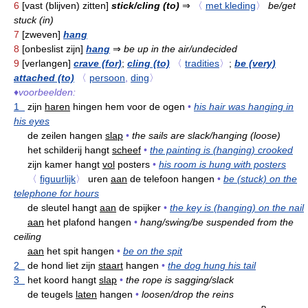
6
[vast (blijven) zitten]
stick/cling (to)
⇒
〈
met kleding
〉
be/get
stuck (in)
7
[zweven]
hang
8
[onbeslist zijn]
hang
⇒
be up in the air/undecided
9
[verlangen]
crave (for)
;
cling (to)
〈
tradities
〉
;
be (very)
attached (to)
〈
persoon
,
ding
〉
♦
voorbeelden:
1
zijn
haren
hingen hem voor de ogen
•
his hair was hanging in
his eyes
de zeilen hangen
slap
•
the sails are slack/hanging (loose)
het schilderij hangt
scheef
•
the painting is (hanging) crooked
zijn kamer hangt
vol
posters
•
his room is hung with posters
〈
figuurlijk
〉
uren
aan
de telefoon hangen
•
be (stuck) on the
telephone for hours
de sleutel hangt
aan
de spijker
•
the key is (hanging) on the nail
aan
het plafond hangen
•
hang/swing/be suspended from the
ceiling
aan
het spit hangen
•
be on the spit
2
de hond liet zijn
staart
hangen
•
the dog hung his tail
3
het koord hangt
slap
•
the rope is sagging/slack
de teugels
laten
hangen
•
loosen/drop the reins