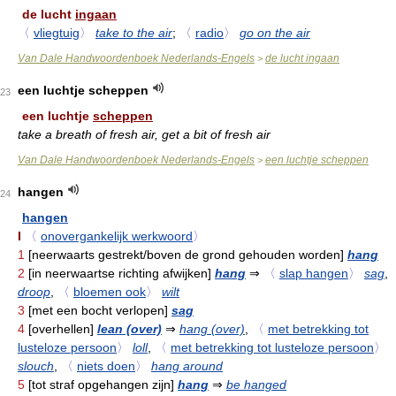
de lucht
ingaan
〈
vliegtuig
〉
take to the air
;
〈
radio
〉
go on the air
Van Dale Handwoordenboek Nederlands-Engels
de lucht ingaan
>
een luchtje scheppen
23
een luchtje
scheppen
take a breath of fresh air, get a bit of fresh air
Van Dale Handwoordenboek Nederlands-Engels
een luchtje scheppen
>
hangen
24
hangen
I
〈
onovergankelijk werkwoord
〉
1
[neerwaarts gestrekt/boven de grond gehouden worden]
hang
2
[in neerwaartse richting afwijken]
hang
⇒
〈
slap hangen
〉
sag
,
droop
,
〈
bloemen ook
〉
wilt
3
[met een bocht verlopen]
sag
4
[overhellen]
lean (over)
⇒
hang (over)
,
〈
met betrekking tot
lusteloze persoon
〉
loll
,
〈
met betrekking tot lusteloze persoon
〉
slouch
,
〈
niets doen
〉
hang around
5
[tot straf opgehangen zijn]
hang
⇒
be hanged