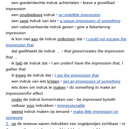
een goede/slechte indruk achterlaten
•
leave a good/bad
impression
een
onuitwisbare
indruk
•
an indelible impression
een
vage
indruk van iets
•
a vague impression of something
een valse/verkeerde indruk geven
•
give a false/wrong
impression
ik kon niet
aan
de indruk
ontkomen
dat
•
I could not escape the
impression that
dat geeft/wekt de indruk …
•
that gives/creates the impression
that …
ik
heb
de indruk dat
•
I am under/I have the impression that, I
gather that
ik
kreeg
de indruk dat
•
I got the impression that
een indruk van iets
krijgen
•
get an impression of something
iets doen om indruk te
maken
•
do something to make an
impression/for effect
onder
de indruk komen/raken van
•
be impressed by/with
vatbaar
voor
indrukken
•
impressionable
weinig
indruk maken op iemand
•
make little impression on
someone
2
op
de sneeuw waren indrukken van vogelpootjes zichtbaar
•
in