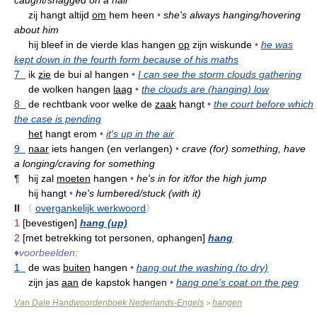
zij hangt altijd
om
hem heen
•
she's always hanging/hovering
about him
hij bleef in de vierde klas hangen
op
zijn wiskunde
•
he was
kept down in the fourth form because of his maths
7
ik
zie
de bui al hangen
•
I can see the storm clouds gathering
de wolken hangen
laag
•
the clouds are (hanging) low
8
de rechtbank voor welke de
zaak
hangt
•
the court before which
the case is pending
het
hangt erom
•
it's up in the air
9
naar
iets hangen (en verlangen)
•
crave (for) something, have
a longing/craving for something
¶
hij zal
moeten
hangen
•
he's in for it/for the high jump
hij hangt
•
he's lumbered/stuck (with it)
II
〈
overgankelijk werkwoord
〉
1
[bevestigen]
hang (up)
2
[met betrekking tot personen, ophangen]
hang
♦
voorbeelden:
1
de was
buiten
hangen
•
hang out the washing (to dry)
zijn jas
aan
de kapstok hangen
•
hang one's coat on the peg
Van Dale Handwoordenboek Nederlands-Engels
hangen
>