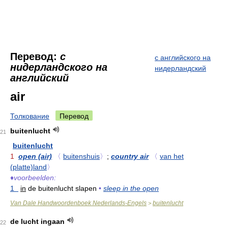
Перевод:
с
с английского на
нидерландского на
нидерландский
английский
air
Толкование
Перевод
buitenlucht
21
buitenlucht
1
open (air)
〈
buitenshuis
〉
;
country air
〈
van het
(platte)land
〉
♦
voorbeelden:
1
in
de buitenlucht slapen
•
sleep in the open
Van Dale Handwoordenboek Nederlands-Engels
buitenlucht
>
de lucht ingaan
22