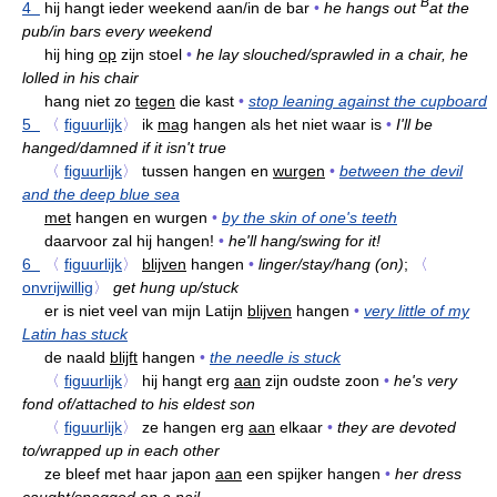
B
4
hij hangt ieder weekend aan/in de bar
•
he hangs out
at the
pub/in bars every weekend
hij hing
op
zijn stoel
•
he lay slouched/sprawled in a chair, he
lolled in his chair
hang niet zo
tegen
die kast
•
stop leaning against the cupboard
5
〈
figuurlijk
〉
ik
mag
hangen als het niet waar is
•
I'll be
hanged/damned if it isn't true
〈
figuurlijk
〉
tussen hangen en
wurgen
•
between the devil
and the deep blue sea
met
hangen en wurgen
•
by the skin of one's teeth
daarvoor zal hij hangen!
•
he'll hang/swing for it!
6
〈
figuurlijk
〉
blijven
hangen
•
linger/stay/hang (on)
;
〈
onvrijwillig
〉
get hung up/stuck
er is niet veel van mijn Latijn
blijven
hangen
•
very little of my
Latin has stuck
de naald
blijft
hangen
•
the needle is stuck
〈
figuurlijk
〉
hij hangt erg
aan
zijn oudste zoon
•
he's very
fond of/attached to his eldest son
〈
figuurlijk
〉
ze hangen erg
aan
elkaar
•
they are devoted
to/wrapped up in each other
ze bleef met haar japon
aan
een spijker hangen
•
her dress
caught/snagged on a nail