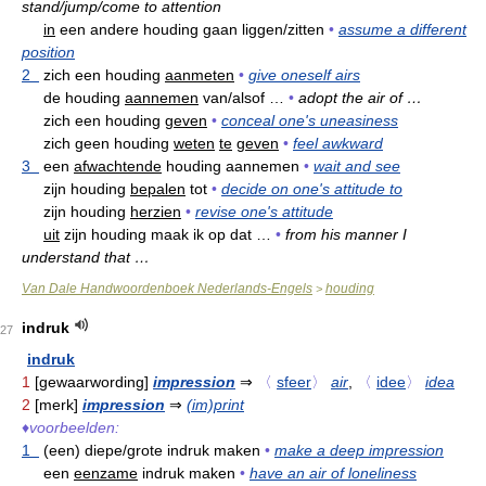
stand/jump/come to attention
in
een andere houding gaan liggen/zitten
•
assume a different
position
2
zich een houding
aanmeten
•
give oneself airs
de houding
aannemen
van/alsof …
•
adopt the air of …
zich een houding
geven
•
conceal one's uneasiness
zich geen houding
weten
te
geven
•
feel awkward
3
een
afwachtende
houding aannemen
•
wait and see
zijn houding
bepalen
tot
•
decide on one's attitude to
zijn houding
herzien
•
revise one's attitude
uit
zijn houding maak ik op dat …
•
from his manner I
understand that …
Van Dale Handwoordenboek Nederlands-Engels
houding
>
indruk
27
indruk
1
[gewaarwording]
impression
⇒
〈
sfeer
〉
air
,
〈
idee
〉
idea
2
[merk]
impression
⇒
(im)print
♦
voorbeelden:
1
(een) diepe/grote indruk maken
•
make a deep impression
een
eenzame
indruk maken
•
have an air of loneliness