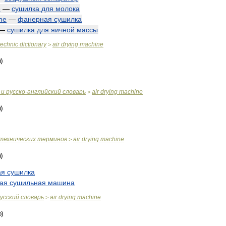
e
—
сушилка
для
молока
ne
—
фанерная
сушилка
—
сушилка
для
яичной
массы
technic
dictionary
air
drying
machine
>
и
русско
-
английский
словарь
air
drying
machine
>
технических
терминов
air
drying
machine
>
ая
сушилка
ая
сушильная
машина
усский
словарь
air
drying
machine
>