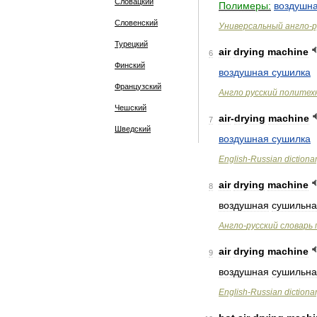
Словацкий
Полимеры:
воздушн
Словенский
Универсальный
англо
-
р
Турецкий
air
drying
machine
6
Финский
воздушная
сушилка
Французский
Англо
русский
политех
Чешский
air
-
drying
machine
7
Шведский
воздушная
сушилка
English
-
Russian
dictiona
air
drying
machine
8
воздушная
сушильна
Англо
-
русский
словарь
air
drying
machine
9
воздушная
сушильна
English
-
Russian
dictiona