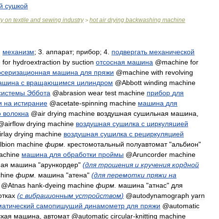
й
сушкой
ry
on
textile
and
sewing
industry
hot
air
drying
backwashing
machine
>
.
механизм
;
3
.
аппарат
;
прибор
;
4
.
подвергать
механической
e
for
hydroextraction
by
suction
отсосная
машина
@
machine
for
серизационная
машина
для
пряжи
@
machine
with
revolving
ашина
с
вращающимся
цилиндром
@
Abbott
winding
machine
системы
Эббота
@
abrasion
wear
test
machine
прибор
для
и
на
истирание
@
acetate
-
spinning
machine
машина
для
о
волокна
@
air
drying
machine
воздушная
сушильная
машина
,
@
airflow
drying
machine
воздушная
сушилка
с
циркуляцией
irlay
drying
machine
воздушная
сушилка
с
рециркуляцией
lbion
machine
фирм
.
крестомотальный
полуавтомат
"
альбион
"
achine
машина
для
обработки
проймы
@
Aruncorder
machine
ная
машина
"
арункордер
"
(
для
трощения
и
кручения
кордной
hine
фирм
.
машина
"
атена
"
(
для
перемотки
пряжи
на
@
Atnas
hank
-
dyeing
machine
фирм
.
машина
"
атнас
"
для
отках
(
с
вибрационным
устройством
)
@
autodynamograph
yarn
матический
самопишущий
динамометр
для
пряжи
@
automatic
ская
машина
,
автомат
@
automatic
circular
-
knitting
machine