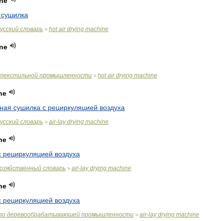
ne
сушилка
усский
словарь
hot
air
drying
machine
>
ne
текстильной
промышленности
hot
air
drying
machine
>
ne
ная
сушилка
с
рециркуляцией
воздуха
усский
словарь
air
-
lay
drying
machine
>
ne
с
рециркуляцией
воздуха
хозяйственный
словарь
air
-
lay
drying
machine
>
ne
с
рециркуляцией
воздуха
по
деревообрабатывающей
промышленности
air
-
lay
drying
machine
>