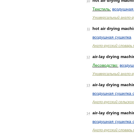
hot
air
drying
machi
10
Текстиль:
воздушная
Универсальный
англо
-
р
hot
air
drying
machi
11
воздушная
сушилка
Англо
-
русский
словарь
air
-
lay
drying
machi
12
Лесоводство:
воздуш
Универсальный
англо
-
р
air
-
lay
drying
machi
13
воздушная
сушилка
Англо
-
русский
сельско
air
-
lay
drying
machi
14
воздушная
сушилка
Англо
-
русский
словарь