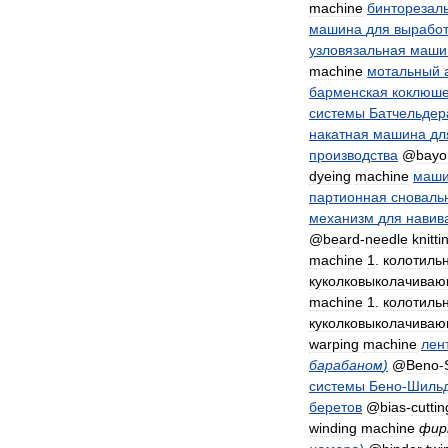
machine
бинторезал
машина
для
выработ
узловязальная
маши
machine
мотальный
барменская
коклюш
системы
Батчельдер
накатная
машина
дл
производства
@
bayo
dyeing
machine
маш
партионная
сноваль
механизм
для
навив
@
beard
-
needle
knitti
machine
1
.
колотиль
куколковыколачива
machine
1
.
колотиль
куколковыколачива
warping
machine
лен
барабаном
)
@
Beno
-
системы
Бено
-
Шиль
беретов
@
bias
-
cuttin
winding
machine
фир