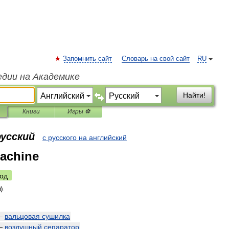
Запомнить сайт
Словарь на свой сайт
RU
едии на Академике
Найти!
Книги
Игры ⚽
русский
с русского на английский
machine
од
—
вальцовая
сушилка
—
воздушный
сепаратор