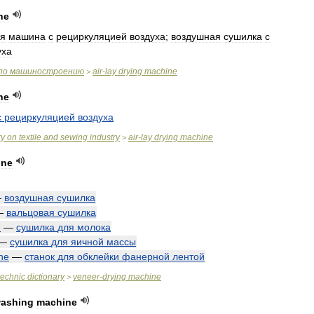
ne
я
машина
с
рециркуляцией
воздуха
;
воздушная
сушилка
с
уха
по
машиностроению
air
-
lay
drying
machine
>
ne
с
рециркуляцией
воздуха
ry
on
textile
and
sewing
industry
air
-
lay
drying
machine
>
ine
—
воздушная
сушилка
—
вальцовая
сушилка
e
—
сушилка
для
молока
—
сушилка
для
яичной
массы
ne
—
станок
для
обклейки
фанерной
лентой
technic
dictionary
veneer
-
drying
machine
>
ashing
machine