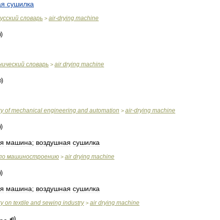
ая
сушилка
усский
словарь
air
-
drying
machine
>
нический
словарь
air
drying
machine
>
ry
of
mechanical
engineering
and
automation
air
-
drying
machine
>
я
машина
;
воздушная
сушилка
по
машиностроению
air
drying
machine
>
я
машина
;
воздушная
сушилка
ry
on
textile
and
sewing
industry
air
drying
machine
>