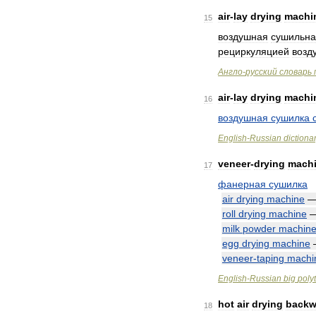
air
-
lay
drying
machi
15
воздушная
сушильна
рециркуляцией
возд
Англо
-
русский
словарь
air
-
lay
drying
machi
16
воздушная
сушилка
English
-
Russian
dictiona
veneer
-
drying
mach
17
фанерная
сушилка
air
drying
machine
roll
drying
machine
milk
powder
machin
egg
drying
machine
veneer
-
taping
machi
English
-
Russian
big
poly
hot
air
drying
backw
18