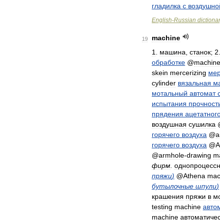
гладилка
с
воздушно
English
-
Russian
dictiona
machine
19
1
.
машина
,
станок
;
2
обработке
@
machin
skein
mercerizing
мер
cylinder
вязальная
м
мотальный
автомат
испытания
прочност
прядения
ацетатног
воздушная
сушилка
горячего
воздуха
@
a
горячего
воздуха
@
A
@
armhole
-
drawing
m
фирм
.
однопроцесс
пряжи
)
@
Athena
mac
бутылочные
шпули
)
крашения
пряжи
в
м
testing
machine
авто
machine
автоматиче