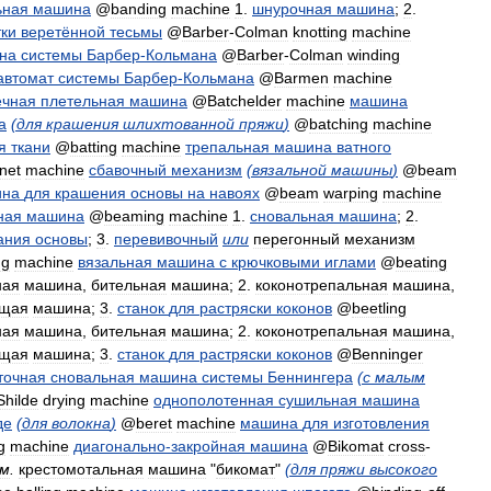
ьная
машина
@
banding
machine
1
.
шнурочная
машина
;
2
.
ки
веретённой
тесьмы
@
Barber
-
Colman
knotting
machine
на
системы
Барбер
-
Кольмана
@
Barber
-
Colman
winding
автомат
системы
Барбер
-
Кольмана
@
Barmen
machine
ечная
плетельная
машина
@
Batchelder
machine
машина
а
(
для
крашения
шлихтованной
пряжи
)
@
batching
machine
я
ткани
@
batting
machine
трепальная
машина
ватного
net
machine
сбавочный
механизм
(
вязальной
машины
)
@
beam
ина
для
крашения
основы
на
навоях
@
beam
warping
machine
ная
машина
@
beaming
machine
1
.
сновальная
машина
;
2
.
ания
основы
;
3
.
перевивочный
или
перегонный
механизм
ng
machine
вязальная
машина
с
крючковыми
иглами
@
beating
ная
машина
,
бительная
машина
;
2
.
коконотрепальная
машина
,
ющая
машина
;
3
.
станок
для
растряски
коконов
@
beetling
ная
машина
,
бительная
машина
;
2
.
коконотрепальная
машина
,
ющая
машина
;
3
.
станок
для
растряски
коконов
@
Benninger
точная
сновальная
машина
системы
Беннингера
(
с
малым
Shilde
drying
machine
однополотенная
сушильная
машина
де
(
для
волокна
)
@
beret
machine
машина
для
изготовления
g
machine
диагонально
-
закройная
машина
@
Bikomat
cross
-
м
.
крестомотальная
машина
"
бикомат
"
(
для
пряжи
высокого