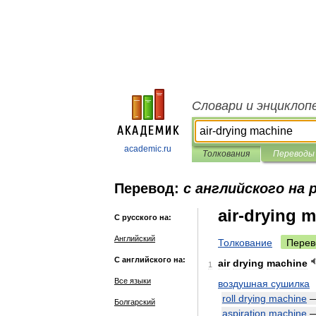
Словари и энциклоп
academic.ru
Толкования
Переводы
Перевод:
с английского на 
air-drying 
С русского на:
Английский
Толкование
Перев
С английского на:
air
drying
machine
1
Все языки
воздушная
сушилка
roll
drying
machine
Болгарский
aspiration
machine