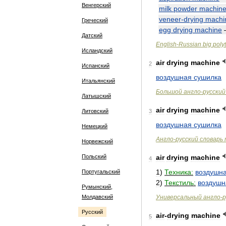
Венгерский
milk
powder
machin
veneer
-
drying
machi
Греческий
egg
drying
machine
Датский
English
-
Russian
big
poly
Исландский
air
drying
machine
2
Испанский
воздушная
сушилка
Итальянский
Большой
англо
-
русский
Латышский
air
drying
machine
Литовский
3
воздушная
сушилка
Немецкий
Англо
-
русский
словарь
Норвежский
Польский
air
drying
machine
4
1
)
Техника:
воздушн
Португальский
2
)
Текстиль:
воздушн
Румынский,
Молдавский
Универсальный
англо
-
р
Русский
air
-
drying
machine
5