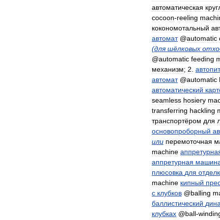
автоматическая
круг
cocoon
-
reeling
machi
кокономотальный
ав
автомат
@
automatic
(
для
шёлковых
отхо
@
automatic
feeding
m
механизм
;
2
.
автопи
автомат
@
automatic
автоматический
кар
seamless
hosiery
mac
transferring
hackling
транспортёром
для
основопроборный
а
или
перемоточная
м
machine
аппретурна
аппретурная
машин
плюсовка
для
отдел
machine
кипный
пре
с
клубков
@
balling
m
баллистический
дин
клубках
@
ball
-
windin