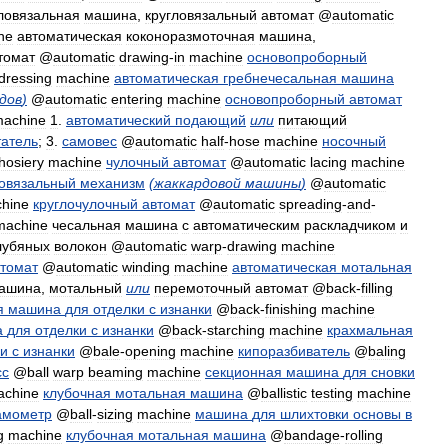
ловязальная
машина
,
кругловязальный
автомат
@
automatic
ne
автоматическая
коконоразмоточная
машина
,
томат
@
automatic
drawing
-
in
machine
основопроборный
dressing
machine
автоматическая
гребнечесальная
машина
дов
)
@
automatic
entering
machine
основопроборный
автомат
achine
1
.
автоматический
подающий
или
питающий
татель
;
3
.
самовес
@
automatic
half
-
hose
machine
носочный
hosiery
machine
чулочный
автомат
@
automatic
lacing
machine
товязальный
механизм
(
жаккардовой
машины
)
@
automatic
hine
круглочулочный
автомат
@
automatic
spreading
-
and
-
machine
чесальная
машина
с
автоматическим
раскладчиком
и
лубяных
волокон
@
automatic
warp
-
drawing
machine
втомат
@
automatic
winding
machine
автоматическая
мотальная
ашина
,
мотальный
или
перемоточный
автомат
@
back
-
filling
я
машина
для
отделки
с
изнанки
@
back
-
finishing
machine
а
для
отделки
с
изнанки
@
back
-
starching
machine
крахмальная
ки
с
изнанки
@
bale
-
opening
machine
кипоразбиватель
@
baling
сс
@
ball
warp
beaming
machine
секционная
машина
для
сновки
achine
клубочная
мотальная
машина
@
ballistic
testing
machine
амометр
@
ball
-
sizing
machine
машина
для
шлихтовки
основы
в
g
machine
клубочная
мотальная
машина
@
bandage
-
rolling