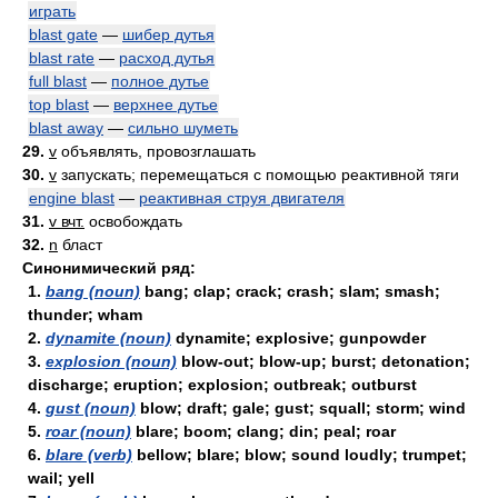
играть
blast gate
—
шибер дутья
blast rate
—
расход дутья
full blast
—
полное дутье
top blast
—
верхнее дутье
blast away
—
сильно шуметь
29.
v
объявлять, провозглашать
30.
v
запускать; перемещаться с помощью реактивной тяги
engine blast
—
реактивная струя двигателя
31.
v вчт.
освобождать
32.
n
бласт
Синонимический ряд:
1.
bang (noun)
bang; clap; crack; crash; slam; smash;
thunder; wham
2.
dynamite (noun)
dynamite; explosive; gunpowder
3.
explosion (noun)
blow-out; blow-up; burst; detonation;
discharge; eruption; explosion; outbreak; outburst
4.
gust (noun)
blow; draft; gale; gust; squall; storm; wind
5.
roar (noun)
blare; boom; clang; din; peal; roar
6.
blare (verb)
bellow; blare; blow; sound loudly; trumpet;
wail; yell