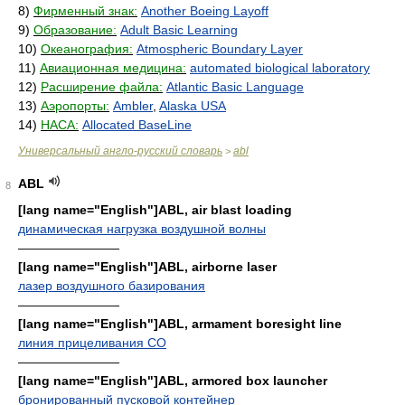
8)
Фирменный знак:
Another Boeing Layoff
9)
Образование:
Adult Basic Learning
10)
Океанография:
Atmospheric Boundary Layer
11)
Авиационная медицина:
automated biological laboratory
12)
Расширение файла:
Atlantic Basic Language
13)
Аэропорты:
Ambler
,
Alaska USA
14)
НАСА:
Allocated BaseLine
Универсальный англо-русский словарь
abl
>
ABL
8
[lang name="English"]ABL, air blast loading
динамическая нагрузка воздушной волны
————————
[lang name="English"]ABL, airborne laser
лазер воздушного базирования
————————
[lang name="English"]ABL, armament boresight line
линия прицеливания СО
————————
[lang name="English"]ABL, armored box launcher
бронированный пусковой контейнер