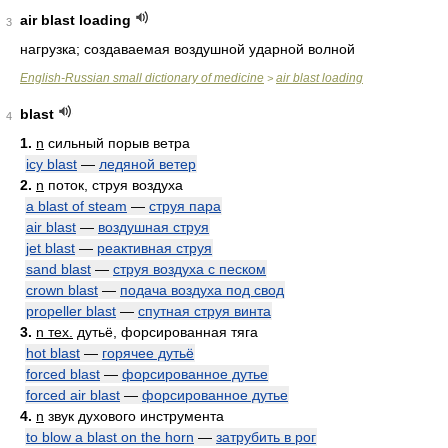
air blast loading
3
нагрузка; создаваемая воздушной ударной волной
English-Russian small dictionary of medicine
air blast loading
>
blast
4
1.
n
сильный порыв ветра
icy blast
—
ледяной ветер
2.
n
поток, струя воздуха
a blast of steam
—
струя пара
air blast
—
воздушная струя
jet blast
—
реактивная струя
sand blast
—
струя воздуха с песком
crown blast
—
подача воздуха под свод
propeller blast
—
спутная струя винта
3.
n тех.
дутьё, форсированная тяга
hot blast
—
горячее дутьё
forced blast
—
форсированное дутье
forced air blast
—
форсированное дутье
4.
n
звук духового инструмента
to blow a blast on the horn
—
затрубить в рог