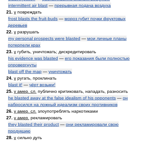
intermittent air blast
—
прерывная подача воздуха
21.
v
повреждать
frost blasts the fruit-buds
—
мороз губит почки фруктовых
деревьев
22.
v
разрушать
my personal prospects were blasted
—
мои личные планы
потерпели крах
23.
v
губить, уничтожать; дискредитировать
his evidence was blasted
—
его показания были полностью
опровергнуты
blast off the map
—
уничтожать
24.
v
ругать, проклинать
blast it!
—
чёрт возьми!
25.
v амер. сл.
публично критиковать, нападать, разносить
he blasted away at the false idealism of his opponents
—
он
набросился на ложный идеализм своих противников
26.
v амер. сл.
злоупотреблять наркотиками
27.
v амер.
рекламировать
they blasted their product
—
они рекламировали свою
продукцию
28.
v
сильно дуть