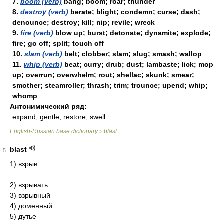
7.
boom (verb)
bang; boom; roar; thunder
8.
destroy (verb)
berate; blight; condemn; curse; dash;
denounce; destroy; kill; nip; revile; wreck
9.
fire (verb)
blow up; burst; detonate; dynamite; explode;
fire; go off; split; touch off
10.
slam (verb)
belt; clobber; slam; slug; smash; wallop
11.
whip (verb)
beat; curry; drub; dust; lambaste; lick; mop
up; overrun; overwhelm; rout; shellac; skunk; smear;
smother; steamroller; thrash; trim; trounce; upend; whip;
whomp
Антонимический ряд:
expand; gentle; restore; swell
English-Russian base dictionary
blast
>
blast
5
1) взрыв
2) взрывать
3) взрывный
4) доменный
5) дутье