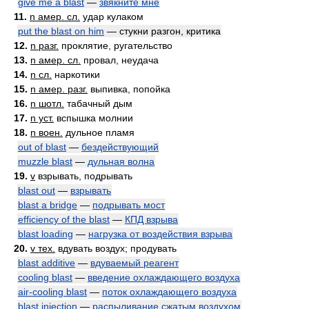
give me a blast
—
звякните мне
11.
n амер. сл.
удар кулаком
put the blast on him
— стукни разгон, критика
12.
n разг.
проклятие, ругательство
13.
n амер. сл.
провал, неудача
14.
n сл.
наркотики
15.
n амер. разг.
выпивка, попойка
16.
n шотл.
табачный дым
17.
n уст.
вспышка молнии
18.
n воен.
дульное пламя
out of blast
—
бездействующий
muzzle blast
—
дульная волна
19.
v
взрывать, подрывать
blast out
—
взрывать
blast a bridge
—
подрывать мост
efficiency of the blast
—
КПД взрыва
blast loading
—
нагрузка от воздействия взрыва
20.
v тех.
вдувать воздух; продувать
blast additive
—
вдуваемый реагент
cooling blast
—
введение охлаждающего воздуха
air-cooling blast
—
поток охлаждающего воздуха
blast injection
—
распыливание сжатым воздухом