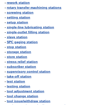
-
rework station
-
rotary transfer machining stations
-
screwing station
-
setting station
-
setup station
-
single-line lubricating station
-
single-outlet filling station
-
slave station
-
SPC gaging station
-
stop station
-
storage station
-
store station
-
stress relief station
-
subscriber station
-
supervisory control station
-
take-off station
-
test station
-
testing station
-
tool adjustment station
-
tool change station
-
tool issue/withdraw station