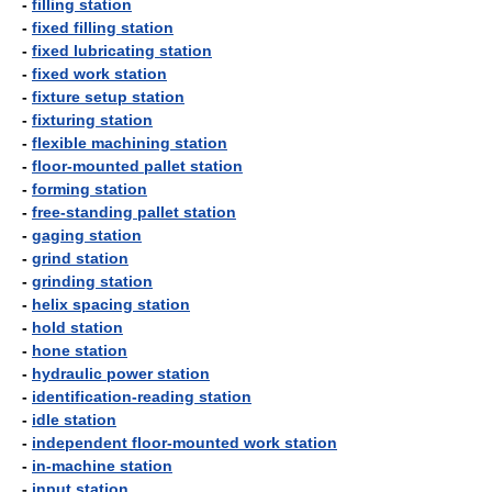
-
filling station
-
fixed filling station
-
fixed lubricating station
-
fixed work station
-
fixture setup station
-
fixturing station
-
flexible machining station
-
floor-mounted pallet station
-
forming station
-
free-standing pallet station
-
gaging station
-
grind station
-
grinding station
-
helix spacing station
-
hold station
-
hone station
-
hydraulic power station
-
identification-reading station
-
idle station
-
independent floor-mounted work station
-
in-machine station
-
input station