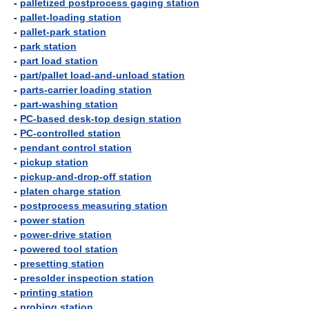
-
palletized postprocess gaging station
-
pallet-loading station
-
pallet-park station
-
park station
-
part load station
-
part/pallet load-and-unload station
-
parts-carrier loading station
-
part-washing station
-
PC-based desk-top design station
-
PC-controlled station
-
pendant control station
-
pickup station
-
pickup-and-drop-off station
-
platen charge station
-
postprocess measuring station
-
power station
-
power-drive station
-
powered tool station
-
presetting station
-
presolder inspection station
-
printing station
-
probing station