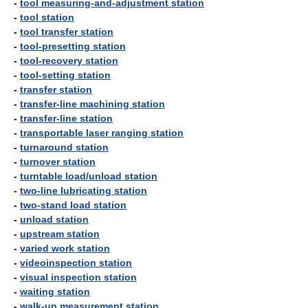
-
tool measuring-and-adjustment station
-
tool station
-
tool transfer station
-
tool-presetting station
-
tool-recovery station
-
tool-setting station
-
transfer station
-
transfer-line machining station
-
transfer-line station
-
transportable laser ranging station
-
turnaround station
-
turnover station
-
turntable load/unload station
-
two-line lubricating station
-
two-stand load station
-
unload station
-
upstream station
-
varied work station
-
videoinspection station
-
visual inspection station
-
waiting station
-
walk-up measurement station