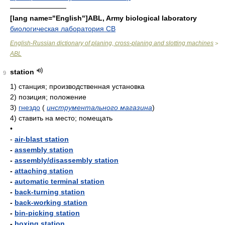
————————
[lang name="English"]ABL, Army biological laboratory
биологическая лаборатория СВ
English-Russian dictionary of planing, cross-planing and slotting machines
>
ABL
station
9
1)
станция; производственная установка
2)
позиция; положение
3)
гнездо
(
инструментального магазина
)
4)
ставить на место; помещать
•
-
air-blast station
-
assembly station
-
assembly/disassembly station
-
attaching station
-
automatic terminal station
-
back-turning station
-
back-working station
-
bin-picking station
-
boxing station