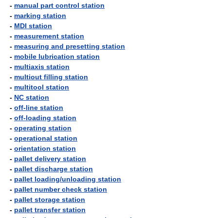
-
manual part control station
-
marking station
-
MDI station
-
measurement station
-
measuring and presetting station
-
mobile lubrication station
-
multiaxis station
-
multiout filling station
-
multitool station
-
NC station
-
off-line station
-
off-loading station
-
operating station
-
operational station
-
orientation station
-
pallet delivery station
-
pallet discharge station
-
pallet loading/unloading station
-
pallet number check station
-
pallet storage station
-
pallet transfer station