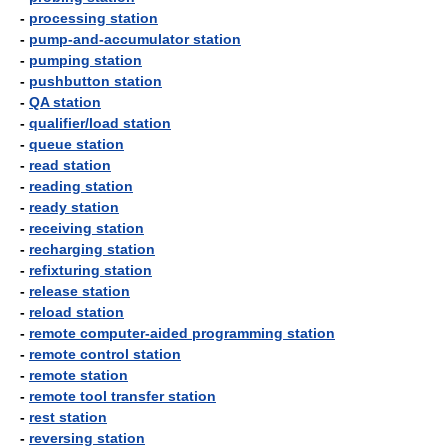
-
processing station
-
pump-and-accumulator station
-
pumping station
-
pushbutton station
-
QA station
-
qualifier/load station
-
queue station
-
read station
-
reading station
-
ready station
-
receiving station
-
recharging station
-
refixturing station
-
release station
-
reload station
-
remote computer-aided programming station
-
remote control station
-
remote station
-
remote tool transfer station
-
rest station
-
reversing station