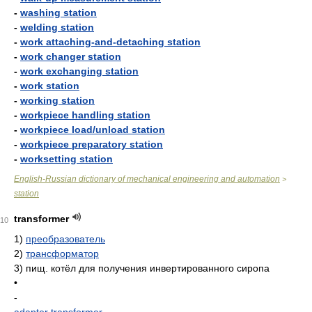
-
washing station
-
welding station
-
work attaching-and-detaching station
-
work changer station
-
work exchanging station
-
work station
-
working station
-
workpiece handling station
-
workpiece load/unload station
-
workpiece preparatory station
-
worksetting station
English-Russian dictionary of mechanical engineering and automation
>
station
transformer
10
1)
преобразователь
2)
трансформатор
3)
пищ. котёл для получения инвертированного сиропа
•
-