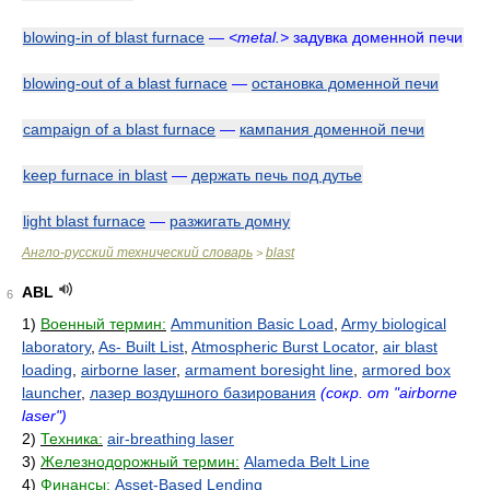
blowing-in of blast furnace
—
<metal.>
задувка доменной печи
blowing-out of a blast furnace
—
остановка доменной печи
campaign of a blast furnace
—
кампания доменной печи
keep furnace in blast
—
держать печь под дутье
light blast furnace
—
разжигать домну
Англо-русский технический словарь
blast
>
ABL
6
1)
Военный термин:
Ammunition Basic Load
,
Army biological
laboratory
,
As- Built List
,
Atmospheric Burst Locator
,
air blast
loading
,
airborne laser
,
armament boresight line
,
armored box
launcher
,
лазер воздушного базирования
(сокр. от "airborne
laser")
2)
Техника:
air-breathing laser
3)
Железнодорожный термин:
Alameda Belt Line
4)
Финансы:
Asset-Based Lending