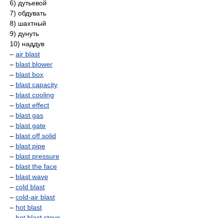
6) дутьевой
7) обдувать
8) шахтный
9) дунуть
10) наддув
–
air blast
–
blast blower
–
blast box
–
blast capacity
–
blast cooling
–
blast effect
–
blast gas
–
blast gate
–
blast off solid
–
blast pipe
–
blast pressure
–
blast the face
–
blast wave
–
cold blast
–
cold-air blast
–
hot blast
–
hot blast stove