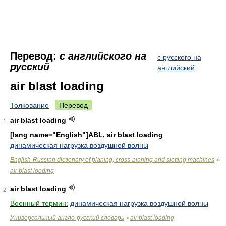
Перевод:
с английского на
с русского на
русский
английский
air blast loading
Толкование
Перевод
air blast loading
1
[lang name="English"]ABL, air blast loading
динамическая нагрузка воздушной волны
English-Russian dictionary of planing, cross-planing and slotting machines
>
air blast loading
air blast loading
2
Военный термин:
динамическая нагрузка воздушной волны
Универсальный англо-русский словарь
air blast loading
>