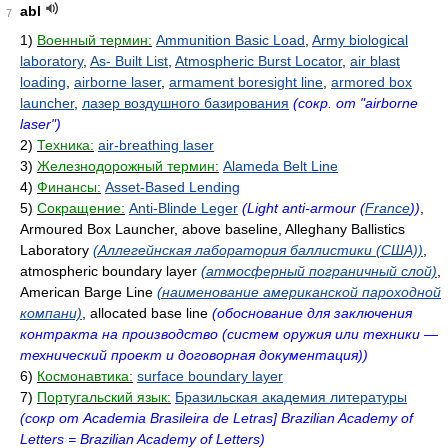
abl
7
1)
Военный термин:
Ammunition Basic Load
,
Army biological
laboratory
,
As- Built List
,
Atmospheric Burst Locator
,
air blast
loading
,
airborne laser
,
armament boresight line
,
armored box
launcher
,
лазер воздушного базирования
(сокр. от "airborne
laser")
2)
Техника:
air-breathing laser
3)
Железнодорожный термин:
Alameda Belt Line
4)
Финансы:
Asset-Based Lending
5)
Сокращение:
Anti-Blinde Leger
(Light anti-armour (
France
))
,
Armoured Box Launcher, above baseline, Alleghany Ballistics
Laboratory
(Аллегейнская лаборатория баллистики (США))
,
atmospheric boundary layer
(атмосферный пограничный слой)
,
American Barge Line
(наименование американской пароходной
компани)
, allocated base line
(обоснование для заключения
контракта на производство (систем оружия или техники —
технический проект и договорная документация))
6)
Космонавтика:
surface boundary layer
7)
Португальский язык:
Бразильская академия литературы
(сокр от Academia Brasileira de Letras] Brazilian Academy of
Letters = Brazilian Academy of Letters)