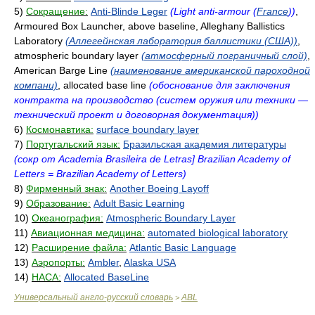
5)
Сокращение:
Anti-Blinde Leger
(Light anti-armour (
France
))
,
Armoured Box Launcher, above baseline, Alleghany Ballistics
Laboratory
(Аллегейнская лаборатория баллистики (США))
,
atmospheric boundary layer
(атмосферный пограничный слой)
,
American Barge Line
(наименование американской пароходной
компани)
, allocated base line
(обоснование для заключения
контракта на производство (систем оружия или техники —
технический проект и договорная документация))
6)
Космонавтика:
surface boundary layer
7)
Португальский язык:
Бразильская академия литературы
(сокр от Academia Brasileira de Letras] Brazilian Academy of
Letters = Brazilian Academy of Letters)
8)
Фирменный знак:
Another Boeing Layoff
9)
Образование:
Adult Basic Learning
10)
Океанография:
Atmospheric Boundary Layer
11)
Авиационная медицина:
automated biological laboratory
12)
Расширение файла:
Atlantic Basic Language
13)
Аэропорты:
Ambler
,
Alaska USA
14)
НАСА:
Allocated BaseLine
Универсальный англо-русский словарь
ABL
>