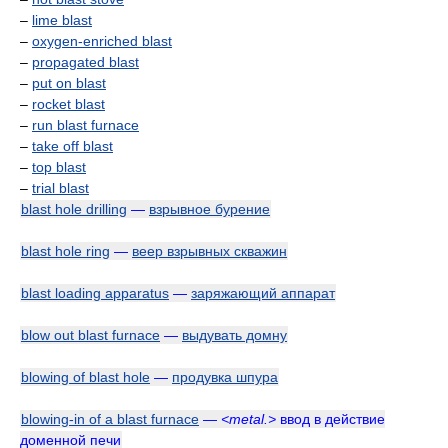
–
lime blast
–
oxygen-enriched blast
–
propagated blast
–
put on blast
–
rocket blast
–
run blast furnace
–
take off blast
–
top blast
–
trial blast
blast hole drilling
—
взрывное бурение
blast hole ring
—
веер взрывных скважин
blast loading apparatus
—
заряжающий аппарат
blow out blast furnace
—
выдувать домну
blowing of blast hole
—
продувка шпура
blowing-in of a blast furnace
—
<metal.>
ввод в действие
доменной печи