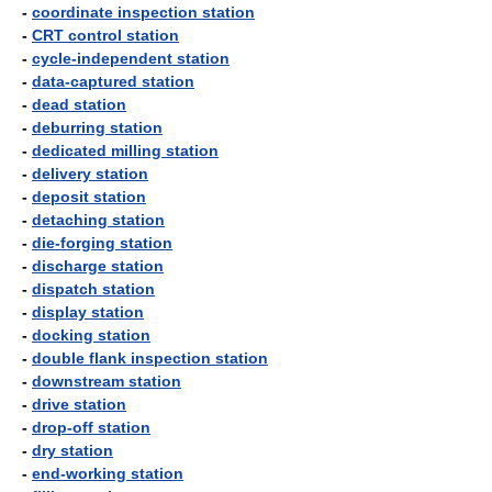
-
coordinate inspection station
-
CRT control station
-
cycle-independent station
-
data-captured station
-
dead station
-
deburring station
-
dedicated milling station
-
delivery station
-
deposit station
-
detaching station
-
die-forging station
-
discharge station
-
dispatch station
-
display station
-
docking station
-
double flank inspection station
-
downstream station
-
drive station
-
drop-off station
-
dry station
-
end-working station