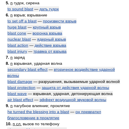
5.
n
гудок, сирена
to sound blast
—
дать гудок
6.
n
взрыв; взрывание
to set off a blast
—
произвести взрыв
huge blast
—
крупный взрыв
blast cone
—
воронка взрыва
nuclear blast
—
ядерный взрыв
blast action
—
действие взрыва
blast injury
—
травма от взрыва
7.
n
заряд
8.
n
взрывная, ударная волна
secondary blast effect
—
вторичное воздействие ударной
волны
blast damage
— разрушения, вызываемые ударной волной
blast protection
—
защита от действия ударной волны
blast wave
— взрывная, ударная, детонирующая волна
air blast effect
—
эффект воздушной звуковой волны
9.
n
пагубное влияние; проклятие
he turned the blessing into a blast
—
он превратил
благословение в проклятие
10.
n сл.
вызов по телефону