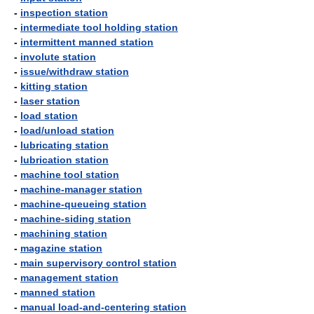
-
inspection station
-
intermediate tool holding station
-
intermittent manned station
-
involute station
-
issue/withdraw station
-
kitting station
-
laser station
-
load station
-
load/unload station
-
lubricating station
-
lubrication station
-
machine tool station
-
machine-manager station
-
machine-queueing station
-
machine-siding station
-
machining station
-
magazine station
-
main supervisory control station
-
management station
-
manned station
-
manual load-and-centering station