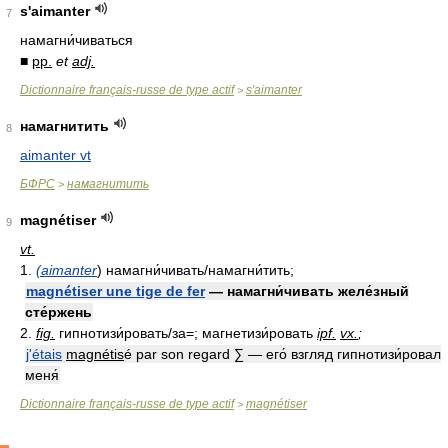
s'aimanter
7
намагни́чиваться
■
pp.
et
adj.
Dictionnaire français-russe de type actif
s'aimanter
>
намагнитить
8
aimanter vt
БФРС
намагнитить
>
magnétiser
9
vt.
1.
(aimanter
) намагни́чивать/намагни́тить;
magnétiser une tige de fer
— намагни́чивать желе́зный
сте́ржень
2.
fig.
гипнотизи́ровать/за=; магнетизи́ровать
ipf.
vx.
;
j'étais
magnétis
é par son regard ∑ — его́ взгляд гипнотизи́ровал
меня́
Dictionnaire français-russe de type actif
magnétiser
>