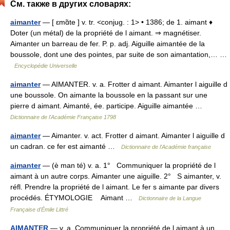
См. также в других словарях:
aimanter
— [ ɛmɑ̃te ] v. tr. <conjug. : 1> • 1386; de 1. aimant ♦
Doter (un métal) de la propriété de l aimant. ⇒ magnétiser.
Aimanter un barreau de fer. P. p. adj. Aiguille aimantée de la
boussole, dont une des pointes, par suite de son aimantation,… …
Encyclopédie Universelle
aimanter
— AIMANTER. v. a. Frotter d aimant. Aimanter l aiguille d
une boussole. On aimante la boussole en la passant sur une
pierre d aimant. Aimanté, ée. participe. Aiguille aimantée …
Dictionnaire de l'Académie Française 1798
aimanter
— Aimanter. v. act. Frotter d aimant. Aimanter l aiguille d
un cadran. ce fer est aimanté …
Dictionnaire de l'Académie française
aimanter
— (è man té) v. a. 1° Communiquer la propriété de l
aimant à un autre corps. Aimanter une aiguille. 2° S aimanter, v.
réfl. Prendre la propriété de l aimant. Le fer s aimante par divers
procédés. ÉTYMOLOGIE Aimant …
Dictionnaire de la Langue
Française d'Émile Littré
AIMANTER
— v. a. Communiquer la propriété de l aimant à un