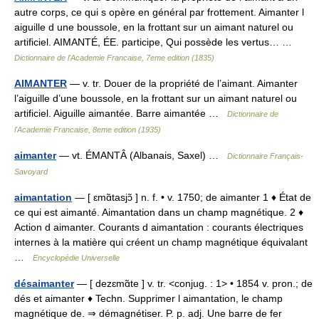
autre corps, ce qui s opère en général par frottement. Aimanter l
aiguille d une boussole, en la frottant sur un aimant naturel ou
artificiel. AIMANTÉ, ÉE. participe, Qui possède les vertus… …
Dictionnaire de l'Academie Francaise, 7eme edition (1835)
AIMANTER
— v. tr. Douer de la propriété de l’aimant. Aimanter
l’aiguille d’une boussole, en la frottant sur un aimant naturel ou
artificiel. Aiguille aimantée. Barre aimantée …
Dictionnaire de
l'Academie Francaise, 8eme edition (1935)
aimanter
— vt. ÉMANTÂ (Albanais, Saxel) …
Dictionnaire Français-
Savoyard
aimantation
— [ ɛmɑ̃tasjɔ̃ ] n. f. • v. 1750; de aimanter 1 ♦ État de
ce qui est aimanté. Aimantation dans un champ magnétique. 2 ♦
Action d aimanter. Courants d aimantation : courants électriques
internes à la matière qui créent un champ magnétique équivalant
…
Encyclopédie Universelle
désaimanter
— [ dezɛmɑ̃te ] v. tr. <conjug. : 1> • 1854 v. pron.; de
dés et aimanter ♦ Techn. Supprimer l aimantation, le champ
magnétique de. ⇒ démagnétiser. P. p. adj. Une barre de fer