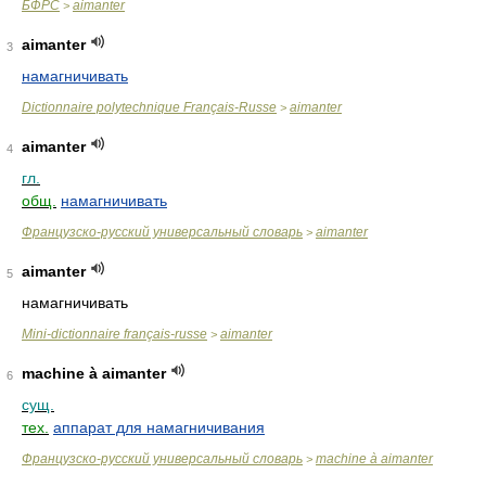
БФРС
aimanter
>
aimanter
3
намагничивать
Dictionnaire polytechnique Français-Russe
aimanter
>
aimanter
4
гл.
общ.
намагничивать
Французско-русский универсальный словарь
aimanter
>
aimanter
5
намагничивать
Mini-dictionnaire français-russe
aimanter
>
machine à aimanter
6
сущ.
тех.
аппарат для намагничивания
Французско-русский универсальный словарь
machine à aimanter
>