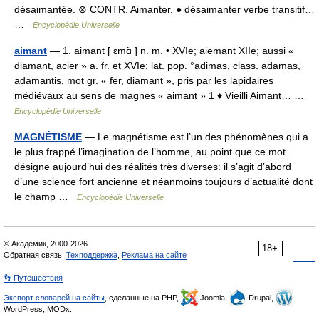
désaimantée. ⊗ CONTR. Aimanter. ● désaimanter verbe transitif…
…
Encyclopédie Universelle
aimant
— 1. aimant [ ɛmɑ̃ ] n. m. • XVIe; aiemant XIIe; aussi «
diamant, acier » a. fr. et XVIe; lat. pop. °adimas, class. adamas,
adamantis, mot gr. « fer, diamant », pris par les lapidaires
médiévaux au sens de magnes « aimant » 1 ♦ Vieilli Aimant… …
Encyclopédie Universelle
MAGNÉTISME
— Le magnétisme est l’un des phénomènes qui a
le plus frappé l’imagination de l’homme, au point que ce mot
désigne aujourd’hui des réalités très diverses: il s’agit d’abord
d’une science fort ancienne et néanmoins toujours d’actualité dont
le champ …
Encyclopédie Universelle
© Академик, 2000-2026
18+
Обратная связь:
Техподдержка
,
Реклама на сайте
👣 Путешествия
Экспорт словарей на сайты
, сделанные на PHP,
Joomla,
Drupal,
WordPress, MODx.