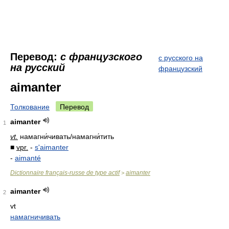
Перевод:
с французского
с русского на
на русский
французский
aimanter
Толкование
Перевод
aimanter
1
vt.
намагни́чивать/намагни́тить
■
vpr.
-
s'aimanter
-
aimanté
Dictionnaire français-russe de type actif
aimanter
>
aimanter
2
vt
намагничивать