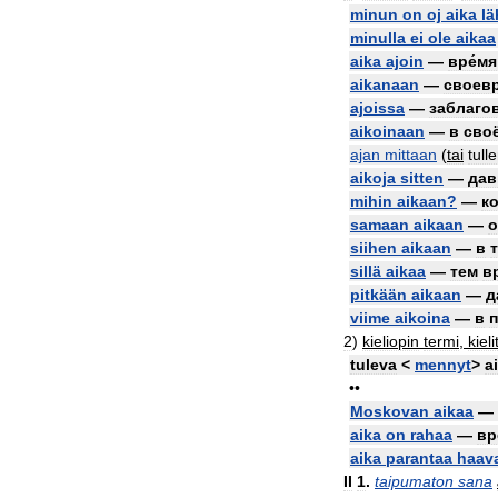
minun
on
oj
aika
lä
minulla
ei
ole
aikaa
aika
ajoin
—
вре́мя
aikanaan
—
своевр
ajoissa
—
заблаго
aikoinaan
—
в
сво
ajan
mittaan
(
tai
tull
aikoja
sitten
—
дав
mihin
aikaan
?
—
ко
samaan
aikaan
—
о
siihen
aikaan
—
в
sillä
aikaa
—
тем
в
pitkään
aikaan
—
д
viime
aikoina
—
в
п
2
)
kieliopin
termi
,
kiel
tuleva
<
mennyt
>
a
••
Moskovan
aikaa
—
aika
on
rahaa
—
вр
aika
parantaa
haav
II
1
.
taipumaton
sana