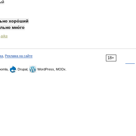
ый
льно
хоро́ший
́льно
мно́го
aika
>
ка
,
Реклама на сайте
18+
omla,
Drupal,
WordPress, MODx.