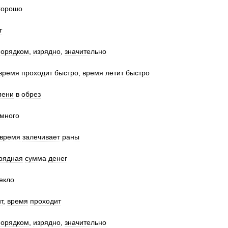
хорошо
т
порядком
,
изрядно
,
значительно
время
проходит
быстро
,
время
летит
быстро
мени
в
обрез
много
время
залечивает
раны
рядная
сумма
денег
екло
т
,
время
проходит
порядком
,
изрядно
,
значительно