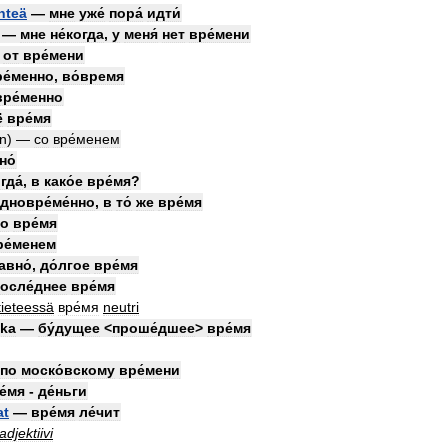
hteä
—
мне
уже́
пора́
идти́
—
мне
не́когда
,
у
меня́
нет
вре́мени
от
вре́мени
е́менно
,
во́время
вре́менно
ё
вре́мя
en
) —
со
вре́менем
но́
гда́
,
в
како́е
вре́мя
?
дновре́ме́нно
,
в
то́
же
вре́мя
то
вре́мя
ре́менем
авно́
,
до́лгое
вре́мя
осле́днее
вре́мя
itieteessä
вре́мя
neutri
ika
—
бу́дущее
<
проше́дшее
>
вре́мя
по
моско́вскому
вре́мени
е́мя
-
де́ньги
at
—
вре́мя
ле́чит
adjektiivi