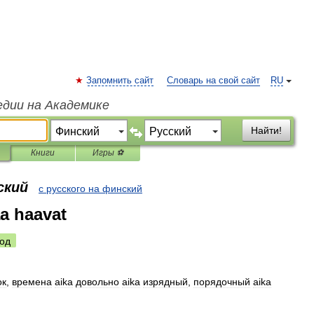
Запомнить сайт
Словарь на свой сайт
RU
едии на Академике
Найти!
Книги
Игры ⚽
ский
с русского на финский
aa haavat
од
ок
,
времена
aika
довольно
aika
изрядный
,
порядочный
aika