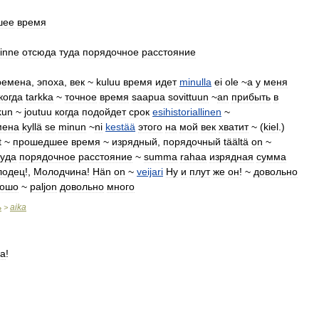
шее
время
inne
отсюда
туда
порядочное
расстояние
ремена
,
эпоха
,
век
~
kuluu
время
идет
minulla
ei
ole
~
a
у
меня
когда
tarkka
~
точное
время
saapua
sovittuun
~
an
прибыть
в
kun
~
joutuu
когда
подойдет
срок
esihistoriallinen
~
мена
kyllä
se
minun
~
ni
kestää
этого
на
мой
век
хватит
~ (
kiel
.)
t
~
прошедшее
время
~
изрядный
,
порядочный
täältä
on
~
туда
порядочное
расстояние
~
summa
rahaa
изрядная
сумма
лодец
!,
Молодчина
!
Hän
on
~
veijari
Ну
и
плут
же
он
! ~
довольно
рошо
~
paljon
довольно
много
ь
aika
>
а
!