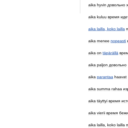
aika
hyvin
довольно
aika
kuluu
время
иде
aika
lailla
,
koko
lailla
aika
menee
nopeasti
aika
on
täpärällä
вре
aika
paljon
довольно
aika
parantaa
haavat
aika
summa
rahaa
из
aika
täyttyi
время
ист
aika
vierii
время
бежи
aika
lailla
,
koko
lailla