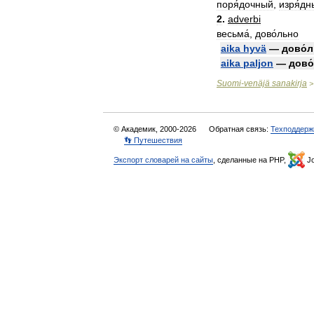
поря́дочный
,
изря́дн
2
.
adverbi
весьма́
,
дово́льно
aika
hyvä
—
дово́
aika
paljon
—
дово
Suomi
-
venäjä
sanakirja
© Академик, 2000-2026
Обратная связь:
Техподдерж
👣 Путешествия
Экспорт словарей на сайты
, сделанные на PHP,
Jo