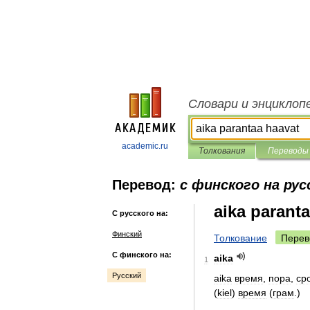
Словари и энциклоп
academic.ru
Толкования
Переводы
Перевод:
с финского на рус
aika parant
С русского на:
Финский
Толкование
Перев
С финского на:
aika
1
Русский
aika
время
,
пора
,
ср
(
kiel
)
время
(
грам
.)