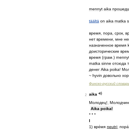
mennyt
aika
прошед
täältä
on
aika
matka
s
время
,
пора
,
срок
,
в
нет
времени
,
мне
не
назначенное
время
доисторические
вре
время
(
грам
.)
menny
matka
sinne
отсюда
денег
Aika
poika
!
Мо
~
hyvin
довольно
хо
Финско
-
русский
словар
aika
2
Молодец
!,
Молодчин
Aika
poika
!
* * *
I
1
)
вре́мя
neutri
;
пора́