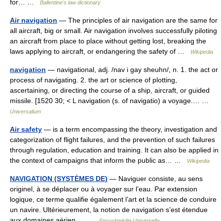
for… …
Ballentine's law dictionary
Air navigation
— The principles of air navigation are the same for
all aircraft, big or small. Air navigation involves successfully piloting
an aircraft from place to place without getting lost, breaking the
laws applying to aircraft, or endangering the safety of …
Wikipedia
navigation
— navigational, adj. /nav i gay sheuhn/, n. 1. the act or
process of navigating. 2. the art or science of plotting,
ascertaining, or directing the course of a ship, aircraft, or guided
missile. [1520 30; < L navigation (s. of navigatio) a voyage.… …
Universalium
Air safety
— is a term encompassing the theory, investigation and
categorization of flight failures, and the prevention of such failures
through regulation, education and training. It can also be applied in
the context of campaigns that inform the public as… …
Wikipedia
NAVIGATION (SYSTÈMES DE)
— Naviguer consiste, au sens
originel, à se déplacer ou à voyager sur l’eau. Par extension
logique, ce terme qualifie également l’art et la science de conduire
un navire. Ultérieurement, la notion de navigation s’est étendue
aux domaines aérien,… …
Encyclopédie Universelle