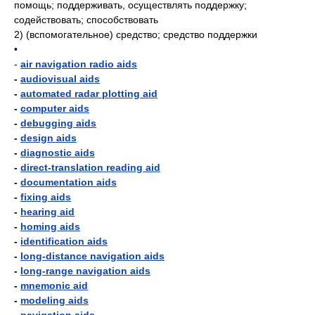
помощь; поддерживать, осуществлять поддержку;
содействовать; способствовать
2)
(вспомогательное) средство; средство поддержки
•
-
air navigation radio aids
-
audiovisual aids
-
automated radar plotting aid
-
computer aids
-
debugging aids
-
design aids
-
diagnostic aids
-
direct-translation reading aid
-
documentation aids
-
fixing aids
-
hearing aid
-
homing aids
-
identification aids
-
long-distance navigation aids
-
long-range navigation aids
-
mnemonic aid
-
modeling aids