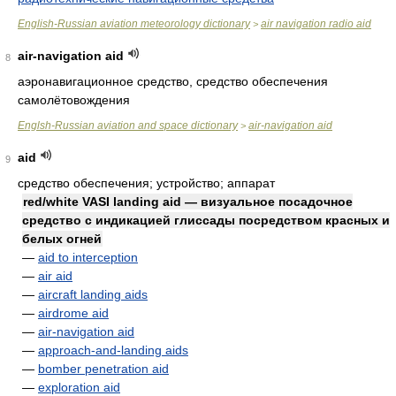
English-Russian aviation meteorology dictionary
air navigation radio aid
>
air-navigation aid
8
аэронавигационное средство, средство обеспечения
самолётовождения
Englsh-Russian aviation and space dictionary
air-navigation aid
>
aid
9
средство обеспечения; устройство; аппарат
red/white VASI landing aid — визуальное посадочное
средство с индикацией глиссады посредством красных и
белых огней
—
aid to interception
—
air aid
—
aircraft landing aids
—
airdrome aid
—
air-navigation aid
—
approach-and-landing aids
—
bomber penetration aid
—
exploration aid