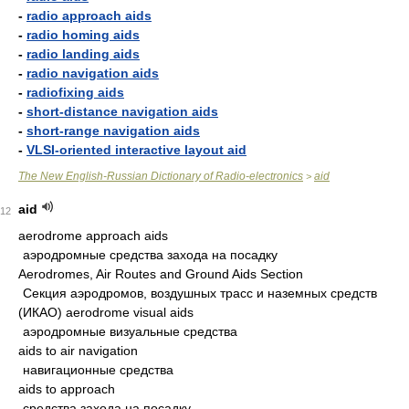
-
radio approach aids
-
radio homing aids
-
radio landing aids
-
radio navigation aids
-
radiofixing aids
-
short-distance navigation aids
-
short-range navigation aids
-
VLSI-oriented interactive layout aid
The New English-Russian Dictionary of Radio-electronics
aid
>
aid
12
aerodrome approach aids
аэродромные средства захода на посадку
Aerodromes, Air Routes and Ground Aids Section
Секция аэродромов, воздушных трасс и наземных средств
(ИКАО) aerodrome visual aids
аэродромные визуальные средства
aids to air navigation
навигационные средства
aids to approach
средства захода на посадку