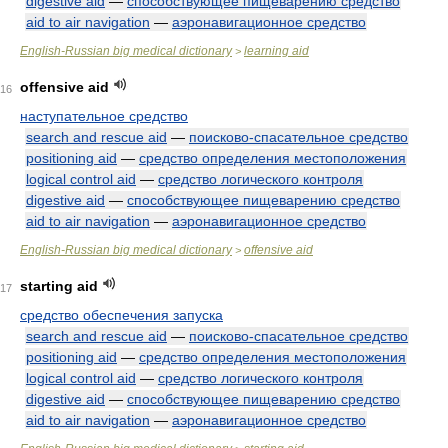
digestive aid
—
способствующее пищеварению средство
aid to air navigation
—
аэронавигационное средство
English-Russian big medical dictionary
learning aid
>
offensive aid
16
наступательное средство
search and rescue aid
—
поисково-спасательное средство
positioning aid
—
средство определения местоположения
logical control aid
—
средство логического контроля
digestive aid
—
способствующее пищеварению средство
aid to air navigation
—
аэронавигационное средство
English-Russian big medical dictionary
offensive aid
>
starting aid
17
средство обеспечения запуска
search and rescue aid
—
поисково-спасательное средство
positioning aid
—
средство определения местоположения
logical control aid
—
средство логического контроля
digestive aid
—
способствующее пищеварению средство
aid to air navigation
—
аэронавигационное средство