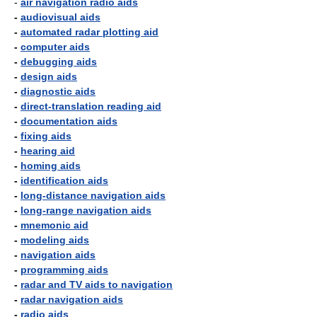
-
air navigation radio aids
-
audiovisual aids
-
automated radar plotting aid
-
computer aids
-
debugging aids
-
design aids
-
diagnostic aids
-
direct-translation reading aid
-
documentation aids
-
fixing aids
-
hearing aid
-
homing aids
-
identification aids
-
long-distance navigation aids
-
long-range navigation aids
-
mnemonic aid
-
modeling aids
-
navigation aids
-
programming aids
-
radar and TV aids to navigation
-
radar navigation aids
-
radio aids