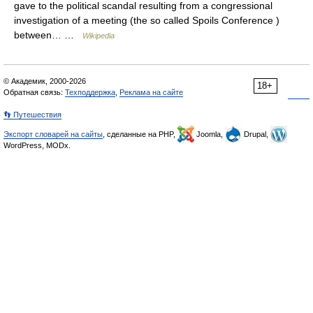
gave to the political scandal resulting from a congressional
investigation of a meeting (the so called Spoils Conference )
between… …
Wikipedia
© Академик, 2000-2026
18+
Обратная связь:
Техподдержка
,
Реклама на сайте
👣 Путешествия
Экспорт словарей на сайты
, сделанные на PHP,
Joomla,
Drupal,
WordPress, MODx.