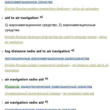
аэронавигационное средство
English-Russian aviation meteorology dictionary
aid to air navigation
>
aid to air navigation
4
1) аэронавигационное средство; 2) аэронавигационные
средства
English-Russian dictionary of terms that are used in computer games
aid to
>
air navigation
log distance radio aid to air navigation
5
дистанционные аэронавигационные радиосредства
English-Russian aviation meteorology dictionary
log distance radio aid to air
>
navigation
air navigation radio aid
6
Макаров:
радиотехнические навигационные средства
Универсальный англо-русский словарь
air navigation radio aid
>
air navigation radio aid
7
радиотехнические навигационные средства