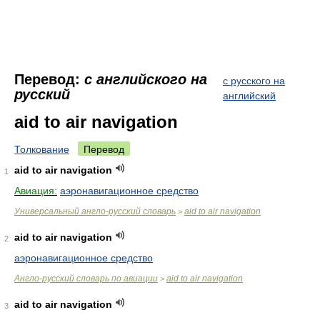
Перевод:
с английского на
с русского на
русский
английский
aid to air navigation
Толкование
Перевод
aid to air navigation
1
Авиация:
аэронавигационное средство
Универсальный англо-русский словарь
aid to air navigation
>
aid to air navigation
2
аэронавигационное средство
Англо-русский словарь по авиации
aid to air navigation
>
aid to air navigation
3