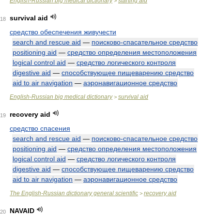
English-Russian big medical dictionary
starting aid
>
survival aid
18
средство обеспечения живучести
search and rescue aid
—
поисково-спасательное средство
positioning aid
—
средство определения местоположения
logical control aid
—
средство логического контроля
digestive aid
—
способствующее пищеварению средство
aid to air navigation
—
аэронавигационное средство
English-Russian big medical dictionary
survival aid
>
recovery aid
19
средство спасения
search and rescue aid
—
поисково-спасательное средство
positioning aid
—
средство определения местоположения
logical control aid
—
средство логического контроля
digestive aid
—
способствующее пищеварению средство
aid to air navigation
—
аэронавигационное средство
The English-Russian dictionary general scientific
recovery aid
>
NAVAID
20