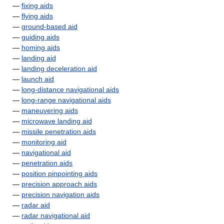
—
fixing aids
—
flying aids
—
ground-based aid
—
guiding aids
—
homing aids
—
landing aid
—
landing deceleration aid
—
launch aid
—
long-distance navigational aids
—
long-range navigational aids
—
maneuvering aids
—
microwave landing aid
—
missile penetration aids
—
monitoring aid
—
navigational aid
—
penetration aids
—
position pinpointing aids
—
precision approach aids
—
precision navigation aids
—
radar aid
—
radar navigational aid