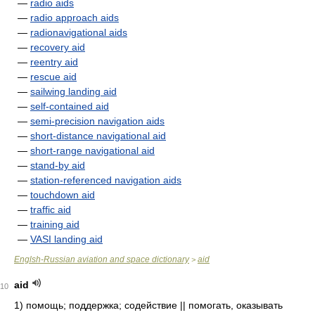
—
radio aids
—
radio approach aids
—
radionavigational aids
—
recovery aid
—
reentry aid
—
rescue aid
—
sailwing landing aid
—
self-contained aid
—
semi-precision navigation aids
—
short-distance navigational aid
—
short-range navigational aid
—
stand-by aid
—
station-referenced navigation aids
—
touchdown aid
—
traffic aid
—
training aid
—
VASI landing aid
Englsh-Russian aviation and space dictionary
aid
>
aid
10
1)
помощь; поддержка; содействие || помогать, оказывать