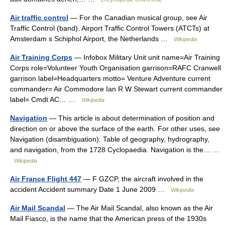
Air traffic control
— For the Canadian musical group, see Air
Traffic Control (band). Airport Traffic Control Towers (ATCTs) at
Amsterdam s Schiphol Airport, the Netherlands …
Wikipedia
Air Training Corps
— Infobox Military Unit unit name=Air Training
Corps role=Volunteer Youth Organisation garrison=RAFC Cranwell
garrison label=Headquarters motto= Venture Adventure current
commander= Air Commodore Ian R W Stewart current commander
label= Cmdt AC… …
Wikipedia
Navigation
— This article is about determination of position and
direction on or above the surface of the earth. For other uses, see
Navigation (disambiguation). Table of geography, hydrography,
and navigation, from the 1728 Cyclopaedia. Navigation is the… …
Wikipedia
Air France Flight 447
— F GZCP, the aircraft involved in the
accident Accident summary Date 1 June 2009 …
Wikipedia
Air Mail Scandal
— The Air Mail Scandal, also known as the Air
Mail Fiasco, is the name that the American press of the 1930s