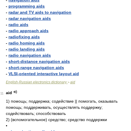
-
navigation aids
-
programming aids
-
radar and TV aids to navigation
-
radar navigation aids
-
radio aids
-
radio approach aids
-
radiofixing aids
-
radio homing aids
-
radio landing aids
-
radio navigation aids
-
short-distance navigation aids
-
short-range navigation aids
-
VLSI-oriented interactive layout aid
English-Russian electronics dictionary
aid
>
aid
11
1)
помощь; поддержка; содействие || помогать, оказывать
помощь; поддерживать, осуществлять поддержку;
содействовать; способствовать
2)
(вспомогательное) средство; средство поддержки
•