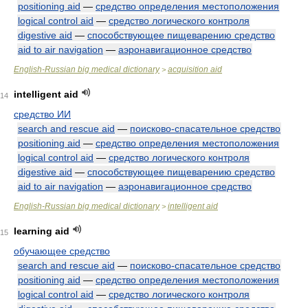
positioning aid
—
средство определения местоположения
logical control aid
—
средство логического контроля
digestive aid
—
способствующее пищеварению средство
aid to air navigation
—
аэронавигационное средство
English-Russian big medical dictionary
acquisition aid
>
intelligent aid
14
средство ИИ
search and rescue aid
—
поисково-спасательное средство
positioning aid
—
средство определения местоположения
logical control aid
—
средство логического контроля
digestive aid
—
способствующее пищеварению средство
aid to air navigation
—
аэронавигационное средство
English-Russian big medical dictionary
intelligent aid
>
learning aid
15
обучающее средство
search and rescue aid
—
поисково-спасательное средство
positioning aid
—
средство определения местоположения
logical control aid
—
средство логического контроля