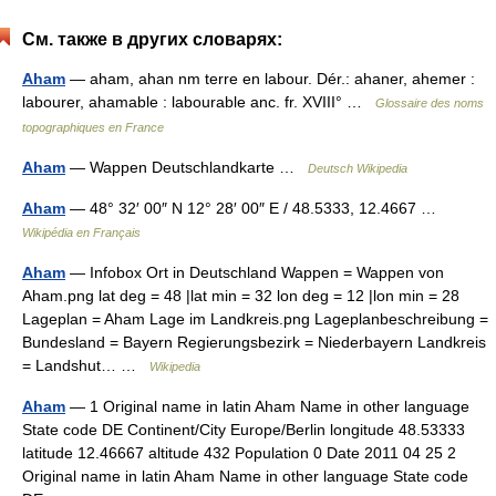
См. также в других словарях:
Aham
— aham, ahan nm terre en labour. Dér.: ahaner, ahemer :
labourer, ahamable : labourable anc. fr. XVIII° …
Glossaire des noms
topographiques en France
Aham
— Wappen Deutschlandkarte …
Deutsch Wikipedia
Aham
— 48° 32′ 00″ N 12° 28′ 00″ E / 48.5333, 12.4667 …
Wikipédia en Français
Aham
— Infobox Ort in Deutschland Wappen = Wappen von
Aham.png lat deg = 48 |lat min = 32 lon deg = 12 |lon min = 28
Lageplan = Aham Lage im Landkreis.png Lageplanbeschreibung =
Bundesland = Bayern Regierungsbezirk = Niederbayern Landkreis
= Landshut… …
Wikipedia
Aham
— 1 Original name in latin Aham Name in other language
State code DE Continent/City Europe/Berlin longitude 48.53333
latitude 12.46667 altitude 432 Population 0 Date 2011 04 25 2
Original name in latin Aham Name in other language State code