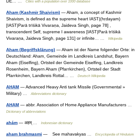
DE… …
Cities with a population over 1000 database
Aham (Kashmir Shaivism)
— Aham, a concept of Kashmir
Shaivism, is defined as the supreme heart IAST|(hṛdayam)
[IAST|Parā trīśikā Vivaraṇa, Jaideva Singh, page 78] ,
transcendent Self, supreme I awareness [IAST|Parā trīśikā
Vivaraṇa, Jaideva Singh, page 131] or infinite… …
Wikipedia
Aham (Begriffsklärung)
— Aham ist der Name folgender Orte: in
Deutschland: Aham, Gemeinde im Landkreis Landshut, Bayern
Aham (Eiselfing), Ortsteil der Gemeinde Eiselfing, Landkreis
Rosenheim, Bayern Aham (Pfarrkirchen), Ortsteil der Stadt
Pfarrkirchen, Landkreis Rottal… …
Deutsch Wikipedia
AHAM
— Advanced Heavy Anti tank Missile (Governmental »
Military) …
Abbreviations dictionary
AHAM
— abbr. Association of Home Appliance Manufacturers …
Dictionary of abbreviations
ahám
— अहम् …
Indonesian dictionary
aham brahmasmi
— See mahavakyas …
Encyclopedia of Hinduism