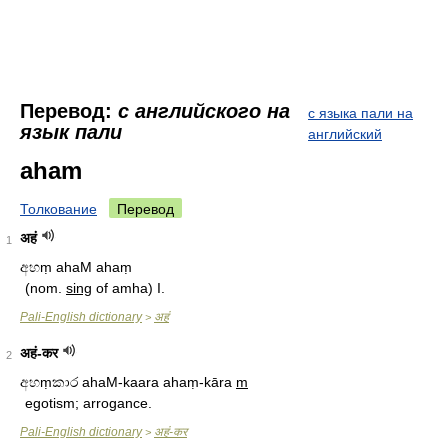
Перевод:
с английского на
с языка пали на
язык пали
английский
aham
Толкование
Перевод
अहं
1
අහṃ ahaM ahaṃ
(nom.
sing
of amha) I.
Pali-English dictionary
अहं
>
अहं-कर
2
අහṃ‍කාර ahaM-kaara ahaṃ-kāra
m
egotism; arrogance.
Pali-English dictionary
अहं-कर
>