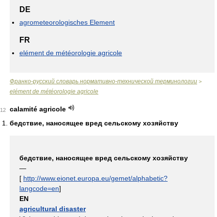
DE
agrometeorologisches Element
FR
elément de météorologie agricole
Франко-русский словарь нормативно-технической терминологии
>
elément de météorologie agricole
calamité agricole
12
бедствие, наносящее вред сельскому хозяйству
бедствие, наносящее вред сельскому хозяйству
—
[
http://www.eionet.europa.eu/gemet/alphabetic?
langcode=en
]
EN
agricultural disaster