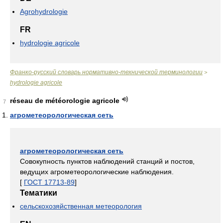
Agrohydrologie
FR
hydrologie agricole
Франко-русский словарь нормативно-технической терминологии
>
hydrologie agricole
réseau de météorologie agricole
7
агрометеорологическая сеть
агрометеорологическая сеть
Совокупность пунктов наблюдений станций и постов,
ведущих агрометеорологические наблюдения.
[
ГОСТ 17713-89
]
Тематики
сельскохозяйственная метеорология