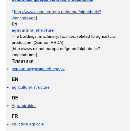
—
[
http://www.eionet.europa.eu/gemet/alphabetic?
langcode=en
]
EN
agricultural structure
The buildings, machinery, facilities, related to agricultural
production. (Source: RRDA)
[http://www.eionet.europa.eu/gemet/alphabetic?
langcode=en]
Тематики
охрана окружающей среды
EN
agricultural structure
DE
Agrarstruktur
FR
structure agricole