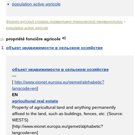
population active agricole
Франко-русский словарь нормативно-технической терминологии
>
population active agricole
propriété foncičre agricole
18
объект недвижимости в сельском хозяйстве
объект недвижимости в сельском хозяйстве
—
[
http://www.eionet.europa.eu/gemet/alphabetic?
langcode=en
]
EN
agricultural real estate
Property of agricultural land and anything permanently
affixed to the land, such as buildings, fences, etc. (Source:
WESTS)
[http://www.eionet.europa.eu/gemet/alphabetic?
langcode=en]