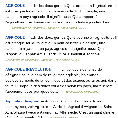
AGRICOLE
— adj. des deux genres Qui s’adonne à l’agriculture. Il
est presque toujours joint à un nom collectif. Un peuple, une
nation, un pays agricole. Il signifie aussi Qui a rapport à
l’agriculture. Les travaux agricoles. Les produits agricoles. Les…
…
Dictionnaire de l'Academie Francaise, 8eme edition (1935)
AGRICOLE
— adj. des deux genres Qui s adonne à l agriculture. Il
est presque toujours joint à un nom collectif. Un peuple, une
nation, un royaume, un pays agricole. Il signifie aussi, Qui a
rapport, qui appartient à l agriculture. L industrie agricole.… …
Dictionnaire de l'Academie Francaise, 7eme edition (1835)
AGRICOLE (RÉVOLUTION)
— « L’habitude s’est prise de
désigner, sous le nom de révolution agricole, les grands
bouleversements de la technique et des usages agraires qui, dans
toute l’Europe, à des dates variables selon les pays, marquèrent
l’avènement des pratiques de… …
Encyclopédie Universelle
Agricole d'Avignon
— Agricol d Avignon Pour les articles
homonymes, voir Agricole et Agricola. Agricol d Avignon ou Saint
Agricol aurait vécu à Avignon au VIIe siècle. C est un saint chrétien
fêté le 2 septembre[1] …