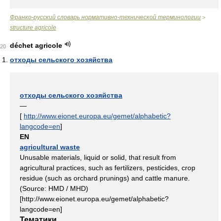
Франко-русский словарь нормативно-технической терминологии
>
structure agricole
déchet agricole
20
отходы сельского хозяйства
отходы сельского хозяйства
—
[
http://www.eionet.europa.eu/gemet/alphabetic?
langcode=en
]
EN
agricultural waste
Unusable materials, liquid or solid, that result from
agricultural practices, such as fertilizers, pesticides, crop
residue (such as orchard prunings) and cattle manure.
(Source: HMD / MHD)
[http://www.eionet.europa.eu/gemet/alphabetic?
langcode=en]
Тематики