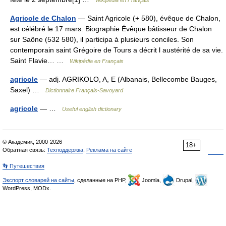
Wikipédia en Français
Agricole de Chalon
— Saint Agricole (+ 580), évêque de Chalon,
est célébré le 17 mars. Biographie Évêque bâtisseur de Chalon
sur Saône (532 580), il participa à plusieurs conciles. Son
contemporain saint Grégoire de Tours a décrit l austérité de sa vie.
Saint Flavie… …
Wikipédia en Français
agricole
— adj. AGRIKOLO, A, E (Albanais, Bellecombe Bauges,
Saxel) …
Dictionnaire Français-Savoyard
agricole
— …
Useful english dictionary
© Академик, 2000-2026
18+
Обратная связь:
Техподдержка
,
Реклама на сайте
👣 Путешествия
Экспорт словарей на сайты
, сделанные на PHP,
Joomla,
Drupal,
WordPress, MODx.