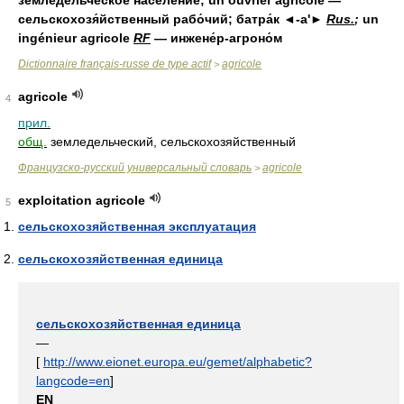
земледе́льческое населе́ние; un ouvrier agricole —
сельскохозя́йственный рабо́чий; батра́к ◄-а'►
Rus.
;
un
ingénieur agricole
RF
— инжене́р-агроно́м
Dictionnaire français-russe de type actif
agricole
>
agricole
4
прил.
общ.
земледельческий, сельскохозяйственный
Французско-русский универсальный словарь
agricole
>
exploitation agricole
5
сельскохозяйственная эксплуатация
сельскохозяйственная единица
сельскохозяйственная единица
—
[
http://www.eionet.europa.eu/gemet/alphabetic?
langcode=en
]
EN