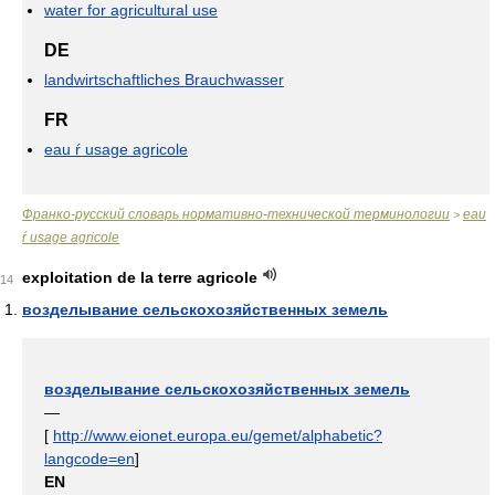
water for agricultural use
DE
landwirtschaftliches Brauchwasser
FR
eau ŕ usage agricole
Франко-русский словарь нормативно-технической терминологии
eau
>
ŕ usage agricole
exploitation de la terre agricole
14
возделывание сельскохозяйственных земель
возделывание сельскохозяйственных земель
—
[
http://www.eionet.europa.eu/gemet/alphabetic?
langcode=en
]
EN