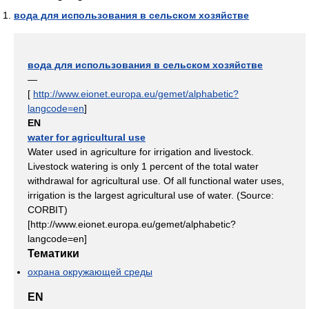
вода для использования в сельском хозяйстве
вода для использования в сельском хозяйстве
—
[
http://www.eionet.europa.eu/gemet/alphabetic?
langcode=en
]
EN
water for agricultural use
Water used in agriculture for irrigation and livestock.
Livestock watering is only 1 percent of the total water
withdrawal for agricultural use. Of all functional water uses,
irrigation is the largest agricultural use of water. (Source:
CORBIT)
[http://www.eionet.europa.eu/gemet/alphabetic?
langcode=en]
Тематики
охрана окружающей среды
EN