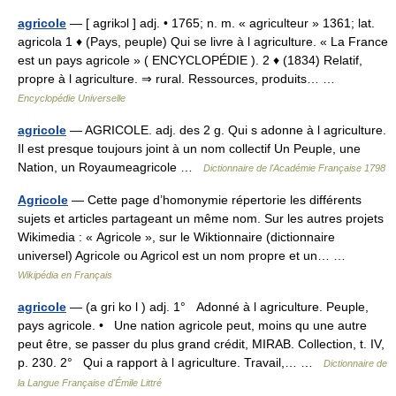
agricole
— [ agrikɔl ] adj. • 1765; n. m. « agriculteur » 1361; lat.
agricola 1 ♦ (Pays, peuple) Qui se livre à l agriculture. « La France
est un pays agricole » ( ENCYCLOPÉDIE ). 2 ♦ (1834) Relatif,
propre à l agriculture. ⇒ rural. Ressources, produits… …
Encyclopédie Universelle
agricole
— AGRICOLE. adj. des 2 g. Qui s adonne à l agriculture.
Il est presque toujours joint à un nom collectif Un Peuple, une
Nation, un Royaumeagricole …
Dictionnaire de l'Académie Française 1798
Agricole
— Cette page d’homonymie répertorie les différents
sujets et articles partageant un même nom. Sur les autres projets
Wikimedia : « Agricole », sur le Wiktionnaire (dictionnaire
universel) Agricole ou Agricol est un nom propre et un… …
Wikipédia en Français
agricole
— (a gri ko l ) adj. 1° Adonné à l agriculture. Peuple,
pays agricole. • Une nation agricole peut, moins qu une autre
peut être, se passer du plus grand crédit, MIRAB. Collection, t. IV,
p. 230. 2° Qui a rapport à l agriculture. Travail,… …
Dictionnaire de
la Langue Française d'Émile Littré