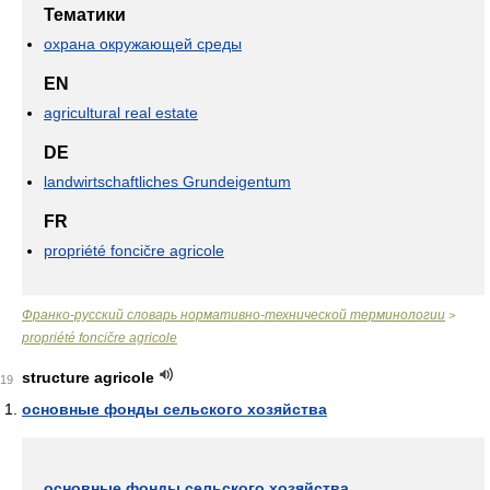
Тематики
охрана окружающей среды
EN
agricultural real estate
DE
landwirtschaftliches Grundeigentum
FR
propriété foncičre agricole
Франко-русский словарь нормативно-технической терминологии
>
propriété foncičre agricole
structure agricole
19
основные фонды сельского хозяйства
основные фонды сельского хозяйства