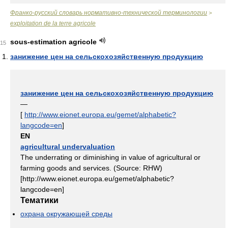
Франко-русский словарь нормативно-технической терминологии
>
exploitation de la terre agricole
sous-estimation agricole
15
занижение цен на сельскохозяйственную продукцию
занижение цен на сельскохозяйственную продукцию
—
[
http://www.eionet.europa.eu/gemet/alphabetic?
langcode=en
]
EN
agricultural undervaluation
The underrating or diminishing in value of agricultural or
farming goods and services. (Source: RHW)
[http://www.eionet.europa.eu/gemet/alphabetic?
langcode=en]
Тематики
охрана окружающей среды