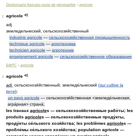
Dictionnaire français-russe de géographie
agricole
>
agricole
2
adj
земледельческий, сельскохозяйственный
industrie agricole
—
сельскохозяйственная промышленность
technique agricole
—
агротехника
technicien agricole
—
агротехник
enseignement agricole
—
сельскохозяйственное образование
БФРС
agricole
>
agricole
3
adj.
сельскохозя́йственный; земледе́льческий
(qui cultive la
terre
);
un pays agricole
— сельскохозя́йственная <земледе́льческая,
агра́рная> страна́;
les travaux
agricole
s — сельскохозя́йственные рабо́ты; les
produits
agricole
s — сельскохозя́йственные проду́кты,
проду́кты се́льского хозя́йства; les problèmes
agricole
s —
пробле́мы се́льского хозя́йства; population agricole —