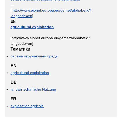
—
[
http://www.eionet.europa.eu/gemet/alphabetic?
langcode=en
]
EN
agricultural exploitation
[http://www.eionet.europa.eu/gemet/alphabetic?
langcode=en]
Тематики
охрана окружающей среды
EN
agricultural exploitation
DE
landwirtschaftliche Nutzung
FR
exploitation agricole