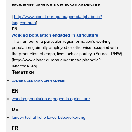
население, занятое в сельском хозяйстве
—
[
http://www.eionet.europa.eu/gemet/alphabetic?
langcode=en
]
EN
working population engaged in agriculture
The number of a particular region or nation's working
population gainfully employed or otherwise occupied with
the production of crops, livestock or poultry. (Source: RHW)
[http://www.eionet.europa.eu/gemet/alphabetic?
langcode=en]
Тематики
охрана окружающей среды
EN
working population engaged in agriculture
DE
landwirtschaftliche Erwerbsbevölkerung
FR