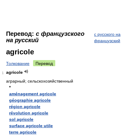
Перевод:
с французского
с русского на
на русский
французский
agricole
Толкование
Перевод
agricole
1
аграрный; сельскохозяйственный
*
aménagement agricole
géographie agricole
région agricole
révolution agricole
sol agricole
surface agricole utile
terre agricole