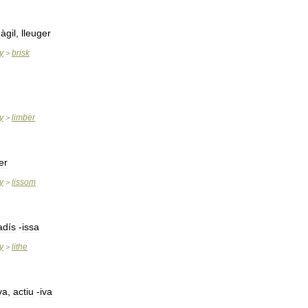
,
àgil
,
lleuger
y
brisk
>
y
limber
>
er
y
lissom
>
adís
-
issa
y
lithe
>
va
,
actiu
-
iva