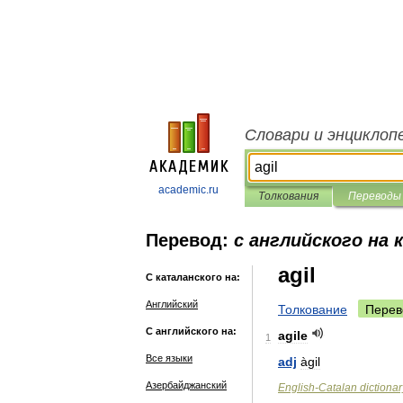
Словари и энциклоп
academic.ru
Толкования
Переводы
Перевод:
с английского на 
agil
С каталанского на:
Английский
Толкование
Перев
С английского на:
agile
1
Все языки
adj
àgil
Азербайджанский
English
-
Catalan
dictionar