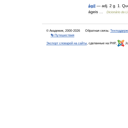
ágil
—
adj
.
2
g
.
1
.
Qu
ágeis
…
Dicionário
da
L
© Академик, 2000-2026
Обратная связь:
Техподдерж
👣 Путешествия
Экспорт словарей на сайты
, сделанные на PHP,
Jo