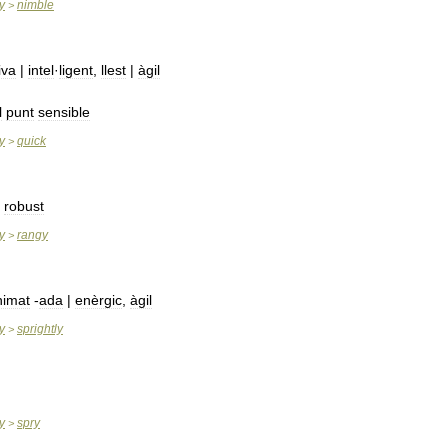
y
nimble
>
iva
|
intel
·
ligent
,
llest
|
àgil
l
punt
sensible
y
quick
>
,
robust
y
rangy
>
nimat
-
ada
|
enèrgic
,
àgil
y
sprightly
>
y
spry
>