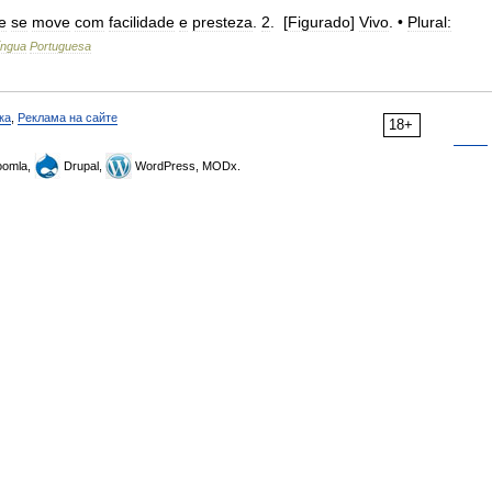
e
se
move
com
facilidade
e
presteza
.
2
. [
Figurado
]
Vivo
. •
Plural:
íngua
Portuguesa
ка
,
Реклама на сайте
18+
omla,
Drupal,
WordPress, MODx.