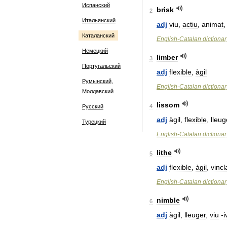
Испанский
brisk
2
Итальянский
adj
viu
,
actiu
,
animat
Каталанский
English
-
Catalan
dictionar
Немецкий
limber
3
Португальский
adj
flexible
,
àgil
Румынский,
English
-
Catalan
dictionar
Молдавский
lissom
4
Русский
adj
àgil
,
flexible
,
lleug
Турецкий
English
-
Catalan
dictionar
lithe
5
adj
flexible
,
àgil
,
vincl
English
-
Catalan
dictionar
nimble
6
adj
àgil
,
lleuger
,
viu
-
i