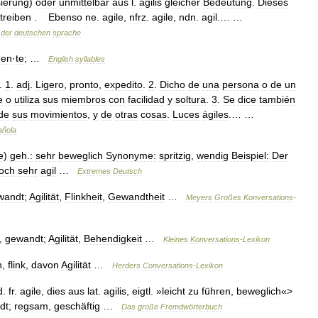
sierung
)
oder
unmittelbar
aus
l
.
agilis
gleicher
Bedeutung
.
Dieses
treiben
.
Ebenso
ne
.
agile
,
nfrz
.
agile
,
ndn
.
agil
.… …
der
deutschen
sprache
en
·
te
; …
English
syllables
).
1
.
adj
.
Ligero
,
pronto
,
expedito
.
2
.
Dicho
de
una
persona
o
de
un
e
o
utiliza
sus
miembros
con
facilidad
y
soltura
.
3
.
Se
dice
también
de
sus
movimientos
,
y
de
otras
cosas
.
Luces
ágiles
.… …
añola
e
)
geh
.
:
sehr
beweglich
Synonyme:
spritzig
,
wendig
Beispiel:
Der
och
sehr
agil
…
Extremes
Deutsch
wandt
;
Agilität
,
Flinkheit
,
Gewandtheit
…
Meyers
Großes
Konversations
-
,
gewandt
;
Agilität
,
Behendigkeit
…
Kleines
Konversations
-
Lexikon
h
,
flink
,
davon
Agilität
…
Herders
Conversations
-
Lexikon
d
.
fr
.
agile
,
dies
aus
lat
.
agilis
,
eigtl
. »
leicht
zu
führen
,
beweglich
«>
dt
;
regsam
,
geschäftig
…
Das
große
Fremdwörterbuch