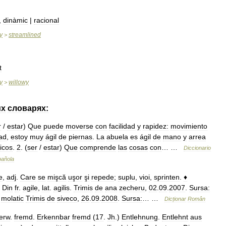
,
dinàmic
|
racional
y
streamlined
>
t
y
willowy
>
их
словарях:
r
/
estar
)
Que
puede
moverse
con
facilidad
y
rapidez:
movimiento
ad
,
estoy
muy
ágil
de
piernas
.
La
abuela
es
ágil
de
mano
y
arrea
ficos
.
2
. (
ser
/
estar
)
Que
comprende
las
cosas
con
… …
Diccionario
añola
e
,
adj
.
Care
se
mişcă
uşor
şi
repede
;
suplu
,
vioi
,
sprinten
.
♦
–
Din
fr
.
agile
,
lat
.
agilis
.
Trimis
de
ana
zecheru
,
02
.
09
.
2007
.
Sursa:
,
molatic
Trimis
de
siveco
,
26
.
09
.
2008
.
Sursa:
… …
Dicționar
Român
erw
.
fremd
.
Erkennbar
fremd
(
17
.
Jh
.)
Entlehnung
.
Entlehnt
aus