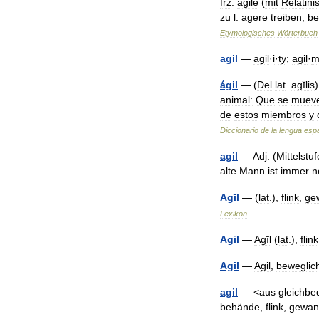
frz
.
agile
(
mit
Relatini
zu
l
.
agere
treiben
,
be
Etymologisches
Wörterbuch
agil
—
agil
·
i
·
ty
;
agil
·
m
ágil
— (
Del
lat
.
agĭlis
animal:
Que
se
muev
de
estos
miembros
y
Diccionario
de
la
lengua
esp
agil
—
Adj
. (
Mittelstuf
alte
Mann
ist
immer
n
Agīl
— (
lat
.),
flink
,
ge
Lexikon
Agil
—
Agīl
(
lat
.),
flink
Agil
—
Agil
,
beweglic
agil
— <
aus
gleichbe
behände
,
flink
,
gewan