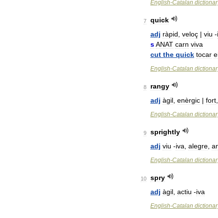
English
-
Catalan
dictionar
quick
7
adj
ràpid
,
veloç
|
viu
-
s
ANAT
carn
viva
cut
the
quick
tocar
e
English
-
Catalan
dictionar
rangy
8
adj
àgil
,
enèrgic
|
fort
English
-
Catalan
dictionar
sprightly
9
adj
viu
-
iva
,
alegre
,
a
English
-
Catalan
dictionar
spry
10
adj
àgil
,
actiu
-
iva
English
-
Catalan
dictionar