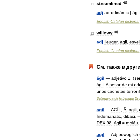
streamlined
11
adj
aerodinàmic
|
àgil
English
-
Catalan
dictionar
willowy
12
adj
lleuger
,
àgil
,
esvel
English
-
Catalan
dictionar
См
.
также
в
друг
ágil
—
adjetivo
1
. (
se
ágil
.
A
pesar
de
mi
ed
unos
cachetes
terrorí
Salamanca
de
la
Lengua
Esp
agil
—
AGÍL
,
Ă
,
agili
,
Îndemânatic
,
dibaci
. 
DEX
98
Agil
≠
molâu
agil
—
Adj
beweglich