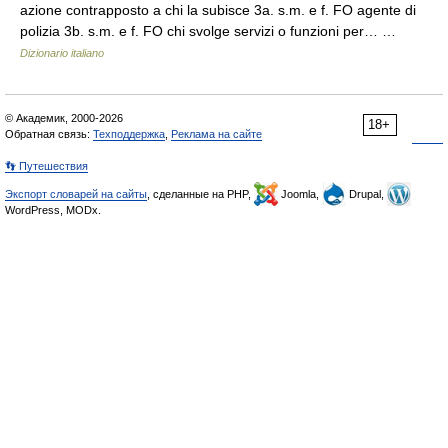
azione contrapposto a chi la subisce 3a. s.m. e f. FO agente di
polizia 3b. s.m. e f. FO chi svolge servizi o funzioni per… …
Dizionario italiano
© Академик, 2000-2026
18+
Обратная связь:
Техподдержка
,
Реклама на сайте
👣 Путешествия
Экспорт словарей на сайты
, сделанные на PHP,
Joomla,
Drupal,
WordPress, MODx.