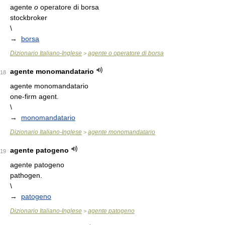
agente
o
operatore di borsa
stockbroker
\
→
borsa
Dizionario Italiano-Inglese
agente o operatore di borsa
>
agente monomandatario
18
agente monomandatario
one-firm agent.
\
→
monomandatario
Dizionario Italiano-Inglese
agente monomandatario
>
agente patogeno
19
agente patogeno
pathogen.
\
→
patogeno
Dizionario Italiano-Inglese
agente patogeno
>