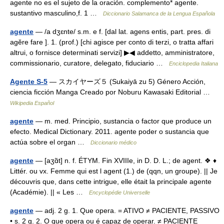
agente no es el sujeto de la oración. complemento* agente.
sustantivo masculino,f. 1 …
Diccionario Salamanca de la Lengua Española
agente
— /a dʒɛnte/ s.m. e f. [dal lat. agens entis, part. pres. di
agĕre fare ]. 1. (prof.) [chi agisce per conto di terzi, o tratta affari
altrui, o fornisce determinati servizi] ▶◀ addetto, amministratore,
commissionario, curatore, delegato, fiduciario …
Enciclopedia Italiana
Agente S-5
— スカイヤーズ５ (Sukaiyā zu 5) Género Acción,
ciencia ficción Manga Creado por Noburu Kawasaki Editorial …
Wikipedia Español
agente
— m. med. Principio, sustancia o factor que produce un
efecto. Medical Dictionary. 2011. agente poder o sustancia que
actúa sobre el organ …
Diccionario médico
agente
— [aʒɑ̃t] n. f. ÉTYM. Fin XVIIIe, in D. D. L.; de agent. ❖ ♦
Littér. ou vx. Femme qui est l agent (1.) de (qqn, un groupe). || Je
découvris que, dans cette intrigue, elle était la principale agente
(Académie). || « Les …
Encyclopédie Universelle
agente
— adj. 2 g. 1. Que opera. = ATIVO ≠ PACIENTE, PASSIVO
• s. 2 g. 2. O que opera ou é capaz de operar. ≠ PACIENTE