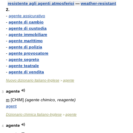
resistente agli agenti atmosferici
—
weather-resistant
2.
-
agente assicurativo
-
agente di cambio
-
agente di custodia
-
agente immobiliare
-
agente marittimo
-
agente di polizia
-
agente provocatore
-
agente segreto
-
agente teatrale
-
agente di vendita
Nuovo dizionario Italiano-Inglese
agente
>
agente
3
m
[CHIM]
(agente chimico, reagente)
agent
Dizionario chimica Italiano-Inglese
agente
>
agente
4