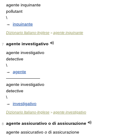
agente inquinante
pollutant
\
→
inquinante
Dizionario Italiano-Inglese
agente inquinante
>
agente investigativo
7
agente investigativo
detective
\
→
agente
————————
agente investigativo
detective
\
→
investigativo
Dizionario Italiano-Inglese
agente investigativo
>
agente assicurativo o di assicurazione
8
agente assicurativo
o
di assicurazione