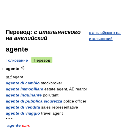
Перевод:
с итальянского
с английского на
на английский
итальянский
agente
Толкование
Перевод
agente
1
m f
agent
agente di cambio
stockbroker
agente immobiliare
estate agent,
AE
realtor
agente inquinante
pollutant
agente di pubblica sicurezza
police officer
agente di vendita
sales representative
agente di viaggio
travel agent
* * *
agente
s.m.