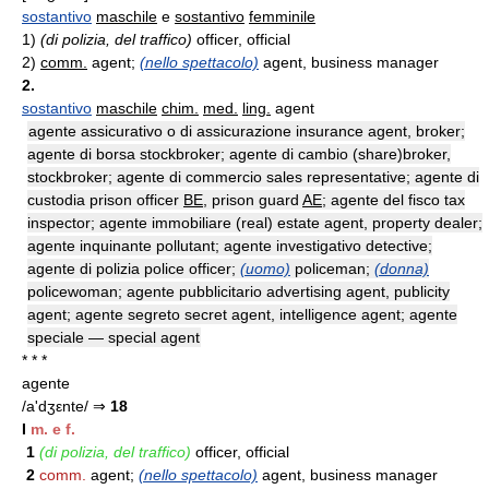
sostantivo
maschile
e
sostantivo
femminile
1)
(di polizia, del traffico)
officer, official
2)
comm.
agent;
(nello spettacolo)
agent, business manager
2.
sostantivo
maschile
chim.
med.
ling.
agent
agente assicurativo o di assicurazione insurance agent, broker;
agente di borsa stockbroker; agente di cambio (share)broker,
stockbroker; agente di commercio sales representative; agente di
custodia prison officer
BE
, prison guard
AE
; agente del fisco tax
inspector; agente immobiliare (real) estate agent, property dealer;
agente inquinante pollutant; agente investigativo detective;
agente di polizia police officer;
(uomo)
policeman;
(donna)
policewoman; agente pubblicitario advertising agent, publicity
agent; agente segreto secret agent, intelligence agent; agente
speciale — special agent
* * *
agente
/a'dʒεnte/ ⇒
18
I
m. e f.
1
(di polizia, del traffico)
officer, official
2
comm.
agent;
(nello spettacolo)
agent, business manager