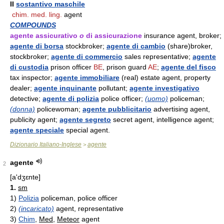
II
sostantivo maschile
chim. med. ling.
agent
COMPOUNDS
agente assicurativo
o
di assicurazione
insurance agent, broker;
agente di borsa
stockbroker;
agente di cambio
(share)broker,
stockbroker;
agente di commercio
sales representative;
agente
di custodia
prison officer
BE
, prison guard
AE
;
agente del fisco
tax inspector;
agente immobiliare
(real) estate agent, property
dealer;
agente inquinante
pollutant;
agente investigativo
detective;
agente di polizia
police officer;
(uomo)
policeman;
(donna)
policewoman;
agente pubblicitario
advertising agent,
publicity agent;
agente segreto
secret agent, intelligence agent;
agente speciale
special agent.
Dizionario Italiano-Inglese
agente
>
agente
2
[a'dʒɛnte]
1.
sm
1)
Polizia
policeman, police officer
2)
(incaricato)
agent, representative
3)
Chim
,
Med
,
Meteor
agent