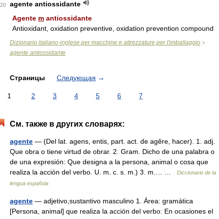
agente antiossidante
20
Agente
m
antiossidante
Antioxidant, oxidation preventive, oxidation prevention compound
Dizionario italiano-inglese per macchine e attrezzature per l'imballaggio
>
agente antiossidante
Страницы
Следующая
→
1
2
3
4
5
6
7
См. также в других словарях:
agente
— (Del lat. agens, entis, part. act. de agĕre, hacer). 1. adj.
Que obra o tiene virtud de obrar. 2. Gram. Dicho de una palabra o
de una expresión: Que designa a la persona, animal o cosa que
realiza la acción del verbo. U. m. c. s. m.) 3. m.… …
Diccionario de la
lengua española
agente
— adjetivo,sustantivo masculino 1. Área: gramática
[Persona, animal] que realiza la acción del verbo: En ocasiones el