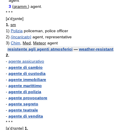
agent
3
(
gramm.
) agent.
* * *
[a'dʒɛnte]
1.
sm
1)
Polizia
policeman, police officer
2)
(incaricato)
agent, representative
3)
Chim
,
Med
,
Meteor
agent
resistente agli agenti atmosferici
—
weather-resistant
2.
-
agente assicurativo
-
agente di cambio
-
agente di custodia
-
agente immobiliare
-
agente marittimo
-
agente di polizia
-
agente provocatore
-
agente segreto
-
agente teatrale
-
agente di vendita
* * *
[a'dʒɛnte]
1.