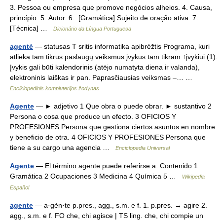
3. Pessoa ou empresa que promove negócios alheios. 4. Causa,
princípio. 5. Autor. 6. [Gramática] Sujeito de oração ativa. 7.
[Técnica] …
Dicionário da Língua Portuguesa
agentė
— statusas T sritis informatika apibrėžtis Programa, kuri
atlieka tam tikrus paslaugų veiksmus įvykus tam tikram ↑įvykiui (1).
Įvykis gali būti kalendorinis (atėjo numatyta diena ir valanda),
elektroninis laiškas ir pan. Paprasčiausias veiksmas –… …
Enciklopedinis kompiuterijos žodynas
Agente
— ► adjetivo 1 Que obra o puede obrar. ► sustantivo 2
Persona o cosa que produce un efecto. 3 OFICIOS Y
PROFESIONES Persona que gestiona ciertos asuntos en nombre
y beneficio de otra. 4 OFICIOS Y PROFESIONES Persona que
tiene a su cargo una agencia …
Enciclopedia Universal
Agente
— El término agente puede referirse a: Contenido 1
Gramática 2 Ocupaciones 3 Medicina 4 Química 5 …
Wikipedia
Español
agente
— a·gèn·te p.pres., agg., s.m. e f. 1. p.pres. → agire 2.
agg., s.m. e f. FO che, chi agisce | TS ling. che, chi compie un