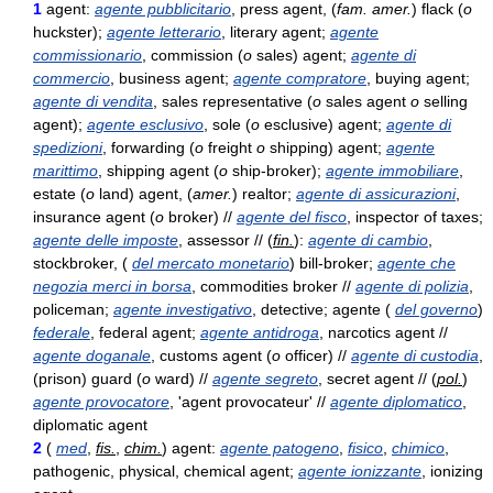
1
agent:
agente pubblicitario
, press agent, (
fam. amer.
) flack (
o
huckster);
agente letterario
, literary agent;
agente
commissionario
, commission (
o
sales) agent;
agente di
commercio
, business agent;
agente compratore
, buying agent;
agente di vendita
, sales representative (
o
sales agent
o
selling
agent);
agente esclusivo
, sole (
o
esclusive) agent;
agente di
spedizioni
, forwarding (
o
freight
o
shipping) agent;
agente
marittimo
, shipping agent (
o
ship-broker);
agente immobiliare
,
estate (
o
land) agent, (
amer.
) realtor;
agente di assicurazioni
,
insurance agent (
o
broker) //
agente del fisco
, inspector of taxes;
agente delle imposte
, assessor // (
fin.
):
agente di cambio
,
stockbroker, (
del mercato monetario
) bill-broker;
agente che
negozia merci in borsa
, commodities broker //
agente di polizia
,
policeman;
agente investigativo
, detective; agente (
del governo
)
federale
, federal agent;
agente antidroga
, narcotics agent //
agente doganale
, customs agent (
o
officer) //
agente di custodia
,
(prison) guard (
o
ward) //
agente segreto
, secret agent // (
pol.
)
agente provocatore
, 'agent provocateur' //
agente diplomatico
,
diplomatic agent
2
(
med
,
fis.
,
chim.
) agent:
agente patogeno
,
fisico
,
chimico
,
pathogenic, physical, chemical agent;
agente ionizzante
, ionizing