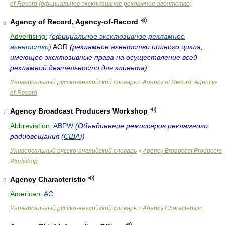
of-Record (официальное эксклюзивное рекламное агентство)
Agency of Record, Agency-of-Record
6
Advertising:
(официальное эксклюзивное рекламное
агентство)
AOR
(рекламное агентство полного цикла,
имеющее эксклюзивные права на осуществление всей
рекламной деятельности для клиента)
Универсальный русско-английский словарь
Agency of Record, Agency-
>
of-Record
Agency Broadcast Producers Workshop
7
Abbreviation:
ABPW
(Объединение режиссёров рекламного
радиовещания (
США
))
Универсальный русско-английский словарь
Agency Broadcast Producers
>
Workshop
Agency Characteristic
8
American:
AC
Универсальный русско-английский словарь
Agency Characteristic
>