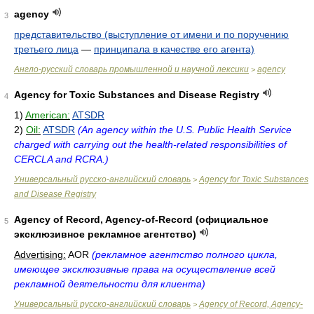
agency
3
представительство (выступление от имени и по поручению
третьего лица
—
принципала в качестве его агента)
Англо-русский словарь промышленной и научной лексики
agency
>
Agency for Toxic Substances and Disease Registry
4
1)
American:
ATSDR
2)
Oil:
ATSDR
(An agency within the U.S. Public Health Service
charged with carrying out the health-related responsibilities of
CERCLA and RCRA.)
Универсальный русско-английский словарь
Agency for Toxic Substances
>
and Disease Registry
Agency of Record, Agency-of-Record (официальное
5
эксклюзивное рекламное агентство)
Advertising:
AOR
(рекламное агентство полного цикла,
имеющее эксклюзивные права на осуществление всей
рекламной деятельности для клиента)
Универсальный русско-английский словарь
Agency of Record, Agency-
>