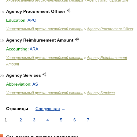
Универсальный русско-английский словарь
Agency Maui Optical Site
>
Agency Procurement Officer
18
Education:
APO
Универсальный русско-английский словарь
Agency Procurement Officer
>
Agency Reimbursement Amount
19
Accounting:
ARA
Универсальный русско-английский словарь
Agency Reimbursement
>
Amount
Agency Services
20
Abbreviation:
AS
Универсальный русско-английский словарь
Agency Services
>
Страницы
Следующая
→
1
2
3
4
5
6
7