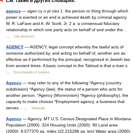
См. также в других словарях:
agency
— agen·cy n pl cies 1: the person or thing through which
power is exerted or an end is achieved death by criminal agency
W. R. LaFave and A. W. Scott, Jr. 2 a: a consensual fiduciary
relationship in which one party acts on behalf of and under the…
…
Law dictionary
AGENCY
— AGENCY, legal concept whereby the lawful acts of
someone authorized by, and acting on behalf of, another are as
effective as if performed by the principal; recognized in Jewish law
from ancient times. A basic concept in the Talmud is that a man s
…
Encyclopedia of Judaism
Agency
— may refer to any of the following:*Agency (country
subdivision) *Agency (law), the status of a person who acts for
another person. *Agency (Mormonism) *Agency (philosophy), the
capacity to make choices *Employment agency, a business that
serves… …
Wikipedia
Agency
— Agency, MT U.S. Census Designated Place in Montana
Population (2000): 324 Housing Units (2000): 90 Land area
(2000): 8.577370 sq. miles (22.215286 sq. km) Water area (2000):