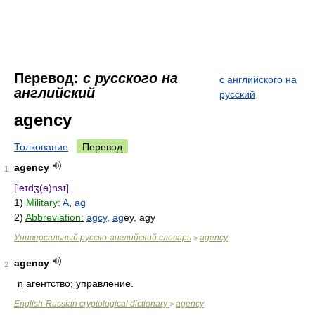
Перевод:
с русского на
с английского на
английский
русский
agency
Толкование
Перевод
agency
1
['eɪdʒ(ə)nsɪ]
1)
Military:
A
,
ag
2)
Abbreviation:
agcy
,
ag
ey, agy
Универсальный русско-английский словарь
agency
>
agency
2
n
агентство; управление.
English-Russian cryptological dictionary
agency
>