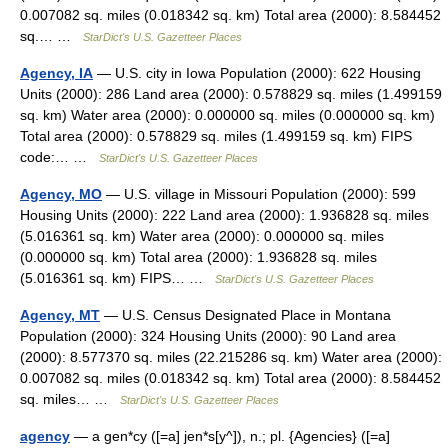
0.007082 sq. miles (0.018342 sq. km) Total area (2000): 8.584452
sq.… …
StarDict's U.S. Gazetteer Places
Agency, IA
— U.S. city in Iowa Population (2000): 622 Housing
Units (2000): 286 Land area (2000): 0.578829 sq. miles (1.499159
sq. km) Water area (2000): 0.000000 sq. miles (0.000000 sq. km)
Total area (2000): 0.578829 sq. miles (1.499159 sq. km) FIPS
code:… …
StarDict's U.S. Gazetteer Places
Agency, MO
— U.S. village in Missouri Population (2000): 599
Housing Units (2000): 222 Land area (2000): 1.936828 sq. miles
(5.016361 sq. km) Water area (2000): 0.000000 sq. miles
(0.000000 sq. km) Total area (2000): 1.936828 sq. miles
(5.016361 sq. km) FIPS… …
StarDict's U.S. Gazetteer Places
Agency, MT
— U.S. Census Designated Place in Montana
Population (2000): 324 Housing Units (2000): 90 Land area
(2000): 8.577370 sq. miles (22.215286 sq. km) Water area (2000):
0.007082 sq. miles (0.018342 sq. km) Total area (2000): 8.584452
sq. miles… …
StarDict's U.S. Gazetteer Places
agency
— a gen*cy ([=a] jen*s[y^]), n.; pl. {Agencies} ([=a]