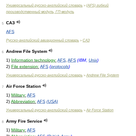
Универсальный русско-английский словарь
(AFS) гибкий
>
производственный модуль, ГП-модуль
САЗ
5
AFS
Русско-английский авиационный словарь
САЗ
>
Andrew File System
6
1)
Information technology:
AFS
,
AFS
(IBM,
Unix
)
2)
File extension:
AFS
(
protocols
)
Универсальный русско-английский словарь
Andrew File System
>
Air Force Station
7
1)
Military:
AFS
2)
Abbreviation:
AFS
(USA)
Универсальный русско-английский словарь
Air Force Station
>
Army Fire Service
8
1)
Military:
AFS