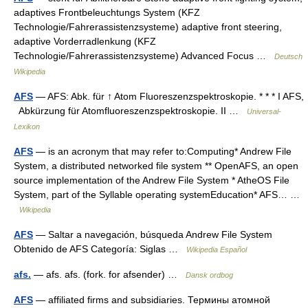
adaptives Frontbeleuchtungs System (KFZ
Technologie/Fahrerassistenzsysteme) adaptive front steering,
adaptive Vorderradlenkung (KFZ
Technologie/Fahrerassistenzsysteme) Advanced Focus …
Deutsch
Wikipedia
AFS
— AFS: Abk. für ↑ Atom Fluoreszenzspektroskopie. * * * I AFS,
Abkürzung für Atomfluoreszenzspektroskopie. II …
Universal-
Lexikon
AFS
— is an acronym that may refer to:Computing* Andrew File
System, a distributed networked file system ** OpenAFS, an open
source implementation of the Andrew File System * AtheOS File
System, part of the Syllable operating systemEducation* AFS… …
Wikipedia
AFS
— Saltar a navegación, búsqueda Andrew File System
Obtenido de AFS Categoría: Siglas …
Wikipedia Español
afs.
— afs. afs. (fork. for afsender) …
Dansk ordbog
AFS
— affiliated firms and subsidiaries. Термины атомной