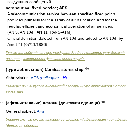
вoздушных сooбщeний.
aeronautical fixed service; AFS
A telecommunication service between specified fixed points
provided primarily for the safety of air navigation and for the
regular, efficient and economical operation of air services.
(
AN 3
;
AN 10/II
;
AN 11
;
PANS-ATM
)
Official definition deleted from
AN 10/I
and added to
AN 10/II
by
Amdt
71 (07/11/1996).
Русско-английский словарь международной организации гражданской
авиации
авиационная фиксированная служба
>
(type abbreviation) Combat stores ship
13
Abbreviation:
AFS
(
helicopter
; H)
Универсальный русско-английский словарь
(type abbreviation) Combat
>
stores ship
(афганистанские) афгани (денежная единица)
14
General subject:
AFs
Универсальный русско-английский словарь
(афганистанские) афгани
>
(денежная единица)