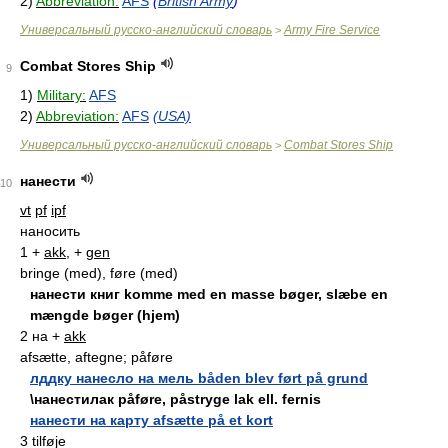
2)
Abbreviation:
AFS
(
British Army
)
Универсальный русско-английский словарь
Army Fire Service
>
Combat Stores Ship
9
1)
Military:
AFS
2)
Abbreviation:
AFS
(USA)
Универсальный русско-английский словарь
Combat Stores Ship
>
нанести
10
vt
pf
ipf
наносить
1 +
akk
, +
gen
bringe (med), føre (med)
нанести книг komme med en masse bøger, slæbe en
mængde bøger (hjem)
2 на +
akk
afsætte, aftegne; påføre
лддку нанесло на мель båden blev ført på grund
\нанестилак påføre, påstryge lak ell. fernis
нанести на карту afsætte på et kort
3 tilføje