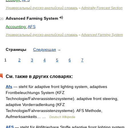
Универсальный русско-английский словарь
Admiralty Forecast Section
>
Advanced Farming System
20
Accounting:
AFS
Универсальный русско-английский словарь
Advanced Farming System
>
Страницы
Следующая
→
1
2
3
4
5
6
7
См. также в других словарях:
Afs
— steht für adaptive front lighting system, adaptives
Frontbeleuchtungs System (KFZ
Technologie/Fahrerassistenzsysteme). adaptive front steering,
adaptive Vorderradlenkung (KFZ
Technologie/Fahrerassistenzsysteme). AFS Methode,
Aufmerksamkeits… …
Deutsch Wikipedia
AFS
— steht für Abfiltrierbare Stoffe adaptive front lighting system,