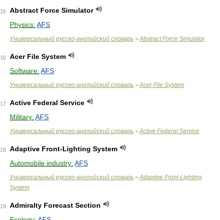
Abstract Force Simulator
15
Physics:
AFS
Универсальный русско-английский словарь
Abstract Force Simulator
>
Acer File System
16
Software:
AFS
Универсальный русско-английский словарь
Acer File System
>
Active Federal Service
17
Military:
AFS
Универсальный русско-английский словарь
Active Federal Service
>
Adaptive Front-Lighting System
18
Automobile industry:
AFS
Универсальный русско-английский словарь
Adaptive Front-Lighting
>
System
Admiralty Forecast Section
19
Ecology:
AFS