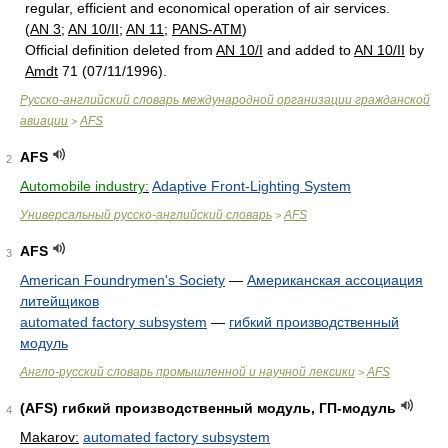
regular, efficient and economical operation of air services.
(
AN 3
;
AN 10/II
;
AN 11
;
PANS-ATM
)
Official definition deleted from
AN 10/I
and added to
AN 10/II
by
Amdt
71 (07/11/1996).
Русско-английский словарь международной организации гражданской
авиации
AFS
>
AFS
2
Automobile industry:
Adaptive Front-Lighting System
Универсальный русско-английский словарь
AFS
>
AFS
3
American Foundrymen's Society
—
Американская ассоциация
литейщиков
automated factory subsystem
—
гибкий производственный
модуль
Англо-русский словарь промышленной и научной лексики
AFS
>
(AFS) гибкий производственный модуль, ГП-модуль
4
Makarov:
automated factory subsystem