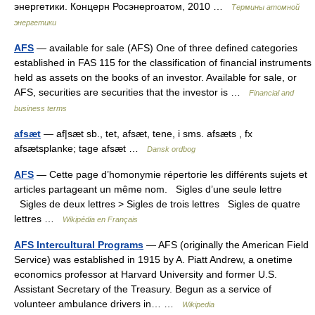
энергетики. Концерн Росэнергоатом, 2010 …
Термины атомной
энергетики
AFS
— available for sale (AFS) One of three defined categories
established in FAS 115 for the classification of financial instruments
held as assets on the books of an investor. Available for sale, or
AFS, securities are securities that the investor is …
Financial and
business terms
afsæt
— af|sæt sb., tet, afsæt, tene, i sms. afsæts , fx
afsætsplanke; tage afsæt …
Dansk ordbog
AFS
— Cette page d’homonymie répertorie les différents sujets et
articles partageant un même nom. Sigles d’une seule lettre
Sigles de deux lettres > Sigles de trois lettres Sigles de quatre
lettres …
Wikipédia en Français
AFS Intercultural Programs
— AFS (originally the American Field
Service) was established in 1915 by A. Piatt Andrew, a onetime
economics professor at Harvard University and former U.S.
Assistant Secretary of the Treasury. Begun as a service of
volunteer ambulance drivers in… …
Wikipedia