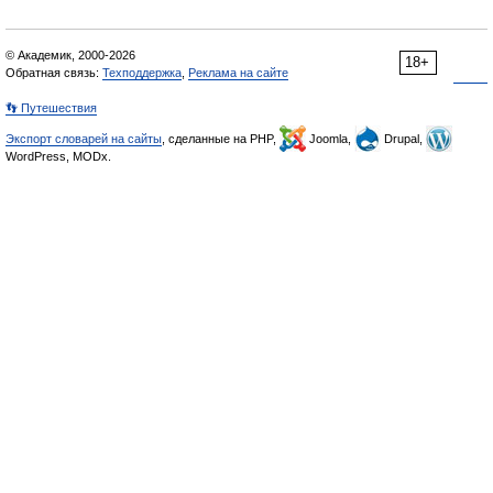
© Академик, 2000-2026
18+
Обратная связь:
Техподдержка
,
Реклама на сайте
👣 Путешествия
Экспорт словарей на сайты
, сделанные на PHP,
Joomla,
Drupal,
WordPress, MODx.