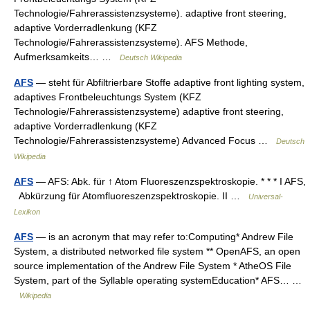
Technologie/Fahrerassistenzsysteme). adaptive front steering,
adaptive Vorderradlenkung (KFZ
Technologie/Fahrerassistenzsysteme). AFS Methode,
Aufmerksamkeits… …
Deutsch Wikipedia
AFS
— steht für Abfiltrierbare Stoffe adaptive front lighting system,
adaptives Frontbeleuchtungs System (KFZ
Technologie/Fahrerassistenzsysteme) adaptive front steering,
adaptive Vorderradlenkung (KFZ
Technologie/Fahrerassistenzsysteme) Advanced Focus …
Deutsch
Wikipedia
AFS
— AFS: Abk. für ↑ Atom Fluoreszenzspektroskopie. * * * I AFS,
Abkürzung für Atomfluoreszenzspektroskopie. II …
Universal-
Lexikon
AFS
— is an acronym that may refer to:Computing* Andrew File
System, a distributed networked file system ** OpenAFS, an open
source implementation of the Andrew File System * AtheOS File
System, part of the Syllable operating systemEducation* AFS… …
Wikipedia