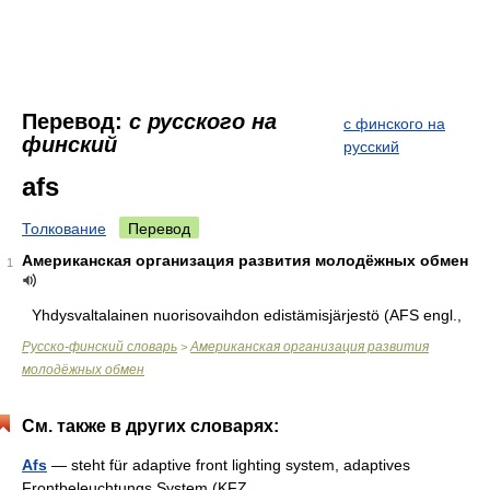
Перевод:
с русского на
с финского на
финский
русский
afs
Толкование
Перевод
Американская организация развития молодёжных обмен
1
Yhdysvaltalainen nuorisovaihdon edistämisjärjestö (AFS engl.,
Русско-финский словарь
Американская организация развития
>
молодёжных обмен
См. также в других словарях:
Afs
— steht für adaptive front lighting system, adaptives
Frontbeleuchtungs System (KFZ