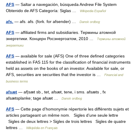
AFS
— Saltar a navegación, búsqueda Andrew File System
Obtenido de AFS Categoría: Siglas …
Wikipedia Español
afs.
— afs. afs. (fork. for afsender) …
Dansk ordbog
AFS
— affiliated firms and subsidiaries. Термины атомной
энергетики. Концерн Росэнергоатом, 2010 …
Термины атомной
энергетики
AFS
— available for sale (AFS) One of three defined categories
established in FAS 115 for the classification of financial instruments
held as assets on the books of an investor. Available for sale, or
AFS, securities are securities that the investor is …
Financial and
business terms
afsæt
— af|sæt sb., tet, afsæt, tene, i sms. afsæts , fx
afsætsplanke; tage afsæt …
Dansk ordbog
AFS
— Cette page d’homonymie répertorie les différents sujets et
articles partageant un même nom. Sigles d’une seule lettre
Sigles de deux lettres > Sigles de trois lettres Sigles de quatre
lettres …
Wikipédia en Français