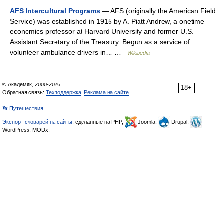
AFS Intercultural Programs
— AFS (originally the American Field
Service) was established in 1915 by A. Piatt Andrew, a onetime
economics professor at Harvard University and former U.S.
Assistant Secretary of the Treasury. Begun as a service of
volunteer ambulance drivers in… …
Wikipedia
© Академик, 2000-2026
18+
Обратная связь:
Техподдержка
,
Реклама на сайте
👣 Путешествия
Экспорт словарей на сайты
, сделанные на PHP,
Joomla,
Drupal,
WordPress, MODx.