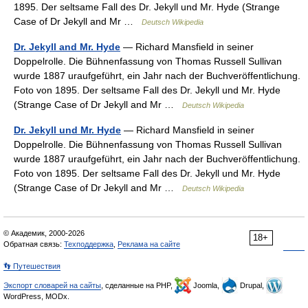
1895. Der seltsame Fall des Dr. Jekyll und Mr. Hyde (Strange
Case of Dr Jekyll and Mr …
Deutsch Wikipedia
Dr. Jekyll and Mr. Hyde
— Richard Mansfield in seiner
Doppelrolle. Die Bühnenfassung von Thomas Russell Sullivan
wurde 1887 uraufgeführt, ein Jahr nach der Buchveröffentlichung.
Foto von 1895. Der seltsame Fall des Dr. Jekyll und Mr. Hyde
(Strange Case of Dr Jekyll and Mr …
Deutsch Wikipedia
Dr. Jekyll und Mr. Hyde
— Richard Mansfield in seiner
Doppelrolle. Die Bühnenfassung von Thomas Russell Sullivan
wurde 1887 uraufgeführt, ein Jahr nach der Buchveröffentlichung.
Foto von 1895. Der seltsame Fall des Dr. Jekyll und Mr. Hyde
(Strange Case of Dr Jekyll and Mr …
Deutsch Wikipedia
© Академик, 2000-2026
18+
Обратная связь:
Техподдержка
,
Реклама на сайте
👣 Путешествия
Экспорт словарей на сайты
, сделанные на PHP,
Joomla,
Drupal,
WordPress, MODx.