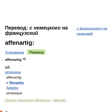
Перевод:
с немецкого на
с французского на
французский
немецкий
affenartig:
Толкование
Перевод
affenartig
1
adj
simiesque
affenartig
a
ffenartig
Adjektiv
simiesque
Deutsch-Französisch Wörterbuch
affenartig
>