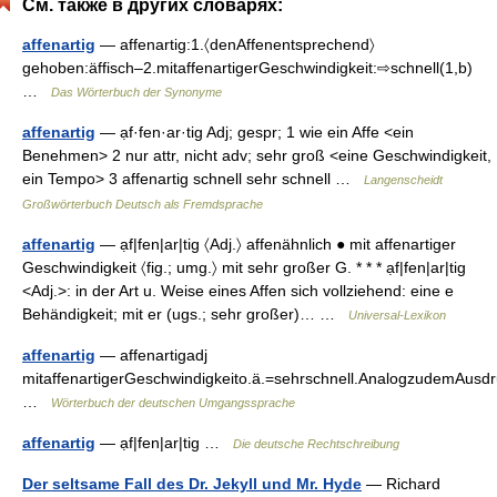
См. также в других словарях:
affenartig
— affenartig:1.〈denAffenentsprechend〉
gehoben:äffisch–2.mitaffenartigerGeschwindigkeit:⇨schnell(1,b)
…
Das Wörterbuch der Synonyme
affenartig
— ạf·fen·ar·tig Adj; gespr; 1 wie ein Affe <ein
Benehmen> 2 nur attr, nicht adv; sehr groß <eine Geschwindigkeit,
ein Tempo> 3 affenartig schnell sehr schnell …
Langenscheidt
Großwörterbuch Deutsch als Fremdsprache
affenartig
— ạf|fen|ar|tig 〈Adj.〉 affenähnlich ● mit affenartiger
Geschwindigkeit 〈fig.; umg.〉 mit sehr großer G. * * * ạf|fen|ar|tig
<Adj.>: in der Art u. Weise eines Affen sich vollziehend: eine e
Behändigkeit; mit er (ugs.; sehr großer)… …
Universal-Lexikon
affenartig
— affenartigadj
mitaffenartigerGeschwindigkeito.ä.=sehrschnell.AnalogzudemAusd
…
Wörterbuch der deutschen Umgangssprache
affenartig
— ạf|fen|ar|tig …
Die deutsche Rechtschreibung
Der seltsame Fall des Dr. Jekyll und Mr. Hyde
— Richard