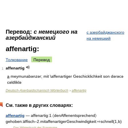
Перевод:
с немецкого на
с азербайджанского
азербайджанский
на немецкий
affenartig:
Толкование
Перевод
affenartig
1
a
meymunabənzər; mit \affenartiger Geschicklichkeit son dərəcə
cəldliklə
Deutsch-Aserbaidschanisch Wörterbuch
affenartig
>
См. также в других словарях:
affenartig
— affenartig:1.〈denAffenentsprechend〉
gehoben:äffisch–2.mitaffenartigerGeschwindigkeit:⇨schnell(1,b)
…
Das Wörterbuch der Synonyme