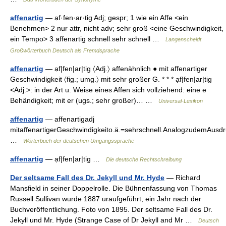
affenartig
— ạf·fen·ar·tig Adj; gespr; 1 wie ein Affe <ein
Benehmen> 2 nur attr, nicht adv; sehr groß <eine Geschwindigkeit,
ein Tempo> 3 affenartig schnell sehr schnell …
Langenscheidt
Großwörterbuch Deutsch als Fremdsprache
affenartig
— ạf|fen|ar|tig 〈Adj.〉 affenähnlich ● mit affenartiger
Geschwindigkeit 〈fig.; umg.〉 mit sehr großer G. * * * ạf|fen|ar|tig
<Adj.>: in der Art u. Weise eines Affen sich vollziehend: eine e
Behändigkeit; mit er (ugs.; sehr großer)… …
Universal-Lexikon
affenartig
— affenartigadj
mitaffenartigerGeschwindigkeito.ä.=sehrschnell.AnalogzudemAusd
…
Wörterbuch der deutschen Umgangssprache
affenartig
— ạf|fen|ar|tig …
Die deutsche Rechtschreibung
Der seltsame Fall des Dr. Jekyll und Mr. Hyde
— Richard
Mansfield in seiner Doppelrolle. Die Bühnenfassung von Thomas
Russell Sullivan wurde 1887 uraufgeführt, ein Jahr nach der
Buchveröffentlichung. Foto von 1895. Der seltsame Fall des Dr.
Jekyll und Mr. Hyde (Strange Case of Dr Jekyll and Mr …
Deutsch