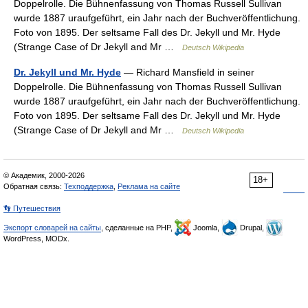
Doppelrolle. Die Bühnenfassung von Thomas Russell Sullivan
wurde 1887 uraufgeführt, ein Jahr nach der Buchveröffentlichung.
Foto von 1895. Der seltsame Fall des Dr. Jekyll und Mr. Hyde
(Strange Case of Dr Jekyll and Mr …
Deutsch Wikipedia
Dr. Jekyll und Mr. Hyde
— Richard Mansfield in seiner
Doppelrolle. Die Bühnenfassung von Thomas Russell Sullivan
wurde 1887 uraufgeführt, ein Jahr nach der Buchveröffentlichung.
Foto von 1895. Der seltsame Fall des Dr. Jekyll und Mr. Hyde
(Strange Case of Dr Jekyll and Mr …
Deutsch Wikipedia
© Академик, 2000-2026
18+
Обратная связь:
Техподдержка
,
Реклама на сайте
👣 Путешествия
Экспорт словарей на сайты
, сделанные на PHP,
Joomla,
Drupal,
WordPress, MODx.