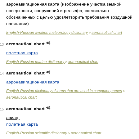
аэронавигационная карта (изображение участка земной
поверхности, сооружений и рельефа, специально
обозначенных с целью удовлетворить требования воздушной
навигации)
English-Russian aviation meteorology dictionary
aeronautical chart
>
aeronautical chart
13
полетная карта
English-Russian marine dictionary
aeronautical chart
>
aeronautical chart
14
аэронавигационная карта
English-Russian dictionary of terms that are used in computer games
>
aeronautical chart
aeronautical chart
15
авиац.
полетная карта
English-Russian scientific dictionary
aeronautical chart
>