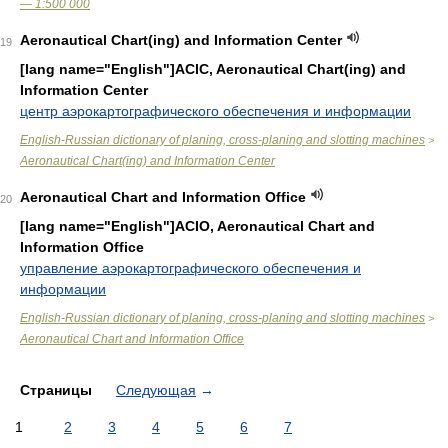
— 1:500 000
Aeronautical Chart(ing) and Information Center
19
[lang name="English"]ACIC, Aeronautical Chart(ing) and
Information Center
центр аэрокартографического обеспечения и информации
English-Russian dictionary of planing, cross-planing and slotting machines
>
Aeronautical Chart(ing) and Information Center
Aeronautical Chart and Information Office
20
[lang name="English"]ACIO, Aeronautical Chart and
Information Office
управление аэрокартографического обеспечения и
информации
English-Russian dictionary of planing, cross-planing and slotting machines
>
Aeronautical Chart and Information Office
Страницы
Следующая
→
1
2
3
4
5
6
7