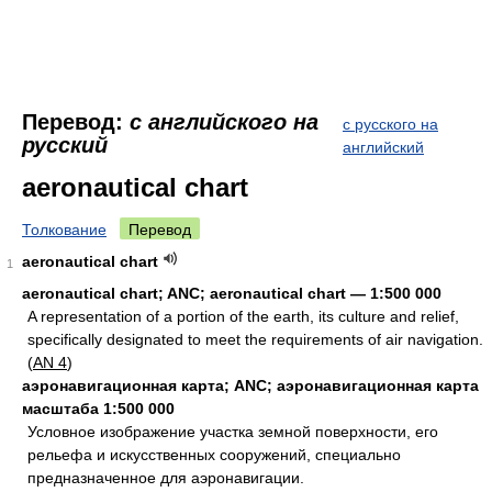
Перевод:
с английского на
с русского на
русский
английский
aeronautical chart
Толкование
Перевод
aeronautical chart
1
aeronautical chart; ANC; aeronautical chart — 1:500 000
A representation of a portion of the earth, its culture and relief,
specifically designated to meet the requirements of air navigation.
(
AN 4
)
аэронавигационная карта; ANC; аэронавигационная карта
масштаба 1:500 000
Условное изображение участка земной поверхности, его
рельефа и искусственных сооружений, специально
предназначенное для аэронавигации.