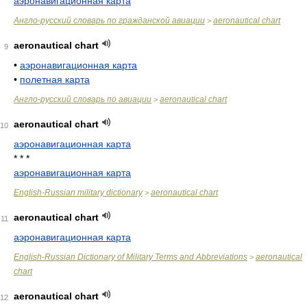
аэронавигационная карта
Англо-русский словарь по гражданской авиации
aeronautical chart
>
aeronautical chart
9
•
аэронавигационная карта
•
полетная карта
Англо-русский словарь по авиации
aeronautical chart
>
aeronautical chart
10
аэронавигационная карта
* * *
аэронавигационная карта
English-Russian military dictionary
aeronautical chart
>
aeronautical chart
11
аэронавигационная карта
English-Russian Dictionary of Military Terms and Abbreviations
aeronautical
>
chart
aeronautical chart
12