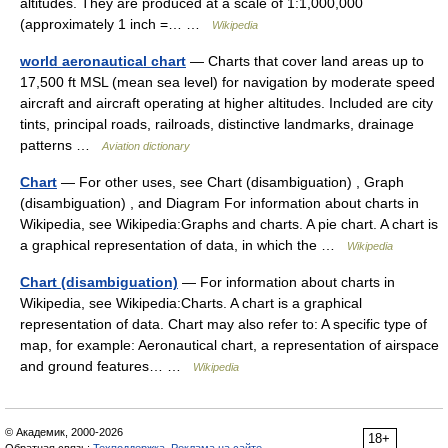
altitudes. They are produced at a scale of 1:1,000,000
(approximately 1 inch =… …
Wikipedia
world aeronautical chart
— Charts that cover land areas up to
17,500 ft MSL (mean sea level) for navigation by moderate speed
aircraft and aircraft operating at higher altitudes. Included are city
tints, principal roads, railroads, distinctive landmarks, drainage
patterns …
Aviation dictionary
Chart
— For other uses, see Chart (disambiguation) , Graph
(disambiguation) , and Diagram For information about charts in
Wikipedia, see Wikipedia:Graphs and charts. A pie chart. A chart is
a graphical representation of data, in which the …
Wikipedia
Chart (disambiguation)
— For information about charts in
Wikipedia, see Wikipedia:Charts. A chart is a graphical
representation of data. Chart may also refer to: A specific type of
map, for example: Aeronautical chart, a representation of airspace
and ground features… …
Wikipedia
© Академик, 2000-2026
18+