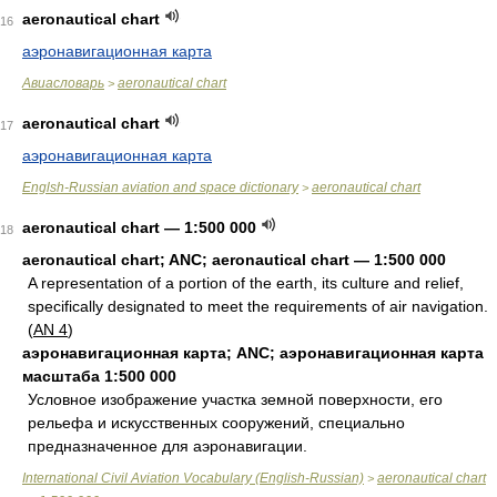
aeronautical chart
16
аэронавигационная карта
Авиасловарь
aeronautical chart
>
aeronautical chart
17
аэронавигационная карта
Englsh-Russian aviation and space dictionary
aeronautical chart
>
aeronautical chart — 1:500 000
18
aeronautical chart; ANC; aeronautical chart — 1:500 000
A representation of a portion of the earth, its culture and relief,
specifically designated to meet the requirements of air navigation.
(
AN 4
)
аэронавигационная карта; ANC; аэронавигационная карта
масштаба 1:500 000
Условное изображение участка земной поверхности, его
рельефа и искусственных сооружений, специально
предназначенное для аэронавигации.
International Civil Aviation Vocabulary (English-Russian)
aeronautical chart
>