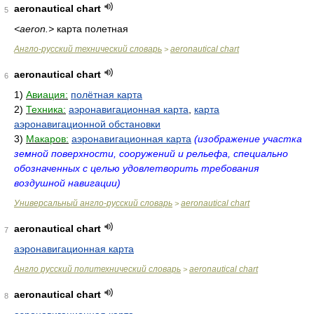
aeronautical chart
5
<aeron.>
карта полетная
Англо-русский технический словарь
aeronautical chart
>
aeronautical chart
6
1)
Авиация:
полётная карта
2)
Техника:
аэронавигационная карта
,
карта
аэронавигационной обстановки
3)
Макаров:
аэронавигационная карта
(изображение участка
земной поверхности, сооружений и рельефа, специально
обозначенных с целью удовлетворить требования
воздушной навигации)
Универсальный англо-русский словарь
aeronautical chart
>
aeronautical chart
7
аэронавигационная карта
Англо русский политехнический словарь
aeronautical chart
>
aeronautical chart
8