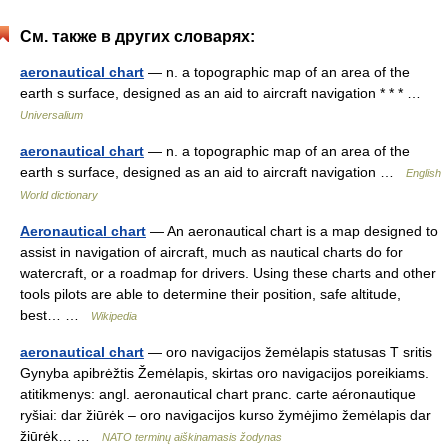
См. также в других словарях:
aeronautical chart
— n. a topographic map of an area of the
earth s surface, designed as an aid to aircraft navigation * * * …
Universalium
aeronautical chart
— n. a topographic map of an area of the
earth s surface, designed as an aid to aircraft navigation …
English
World dictionary
Aeronautical chart
— An aeronautical chart is a map designed to
assist in navigation of aircraft, much as nautical charts do for
watercraft, or a roadmap for drivers. Using these charts and other
tools pilots are able to determine their position, safe altitude,
best… …
Wikipedia
aeronautical chart
— oro navigacijos žemėlapis statusas T sritis
Gynyba apibrėžtis Žemėlapis, skirtas oro navigacijos poreikiams.
atitikmenys: angl. aeronautical chart pranc. carte aéronautique
ryšiai: dar žiūrėk – oro navigacijos kurso žymėjimo žemėlapis dar
žiūrėk… …
NATO terminų aiškinamasis žodynas