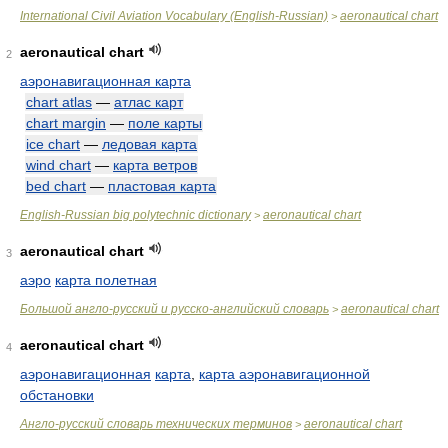
International Civil Aviation Vocabulary (English-Russian)
aeronautical chart
>
aeronautical chart
2
аэронавигационная карта
chart atlas
—
атлас карт
chart margin
—
поле карты
ice chart
—
ледовая карта
wind chart
—
карта ветров
bed chart
—
пластовая карта
English-Russian big polytechnic dictionary
aeronautical chart
>
aeronautical chart
3
аэро
карта полетная
Большой англо-русский и русско-английский словарь
aeronautical chart
>
aeronautical chart
4
аэронавигационная
карта
,
карта аэронавигационной
обстановки
Англо-русский словарь технических терминов
aeronautical chart
>