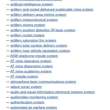
—
artificial intelligence system
—
artillery and rocket delivered scatterable mine system
—
artillery delivery area mining system
—
artillery meteorological system
—
artillery mining system
—
artillery position detection IR-laser system
—
artillery rocket system
—
artillery saturation fire system
—
artillery tube nuclear delivery system
—
artillery type vehicle navigation system
—
ASW shipborne missile system
—
AT mine clearance system
—
AT mine dispensing system
—
AT mine-scattering system
—
AT missile system
—
atmosphere laser communications system
—
attack sonar system
—
audio and visual information electronic training system
—
audio/video monitoring system
—
authentication system
—
automated air warfare system