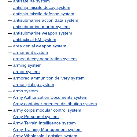
—
antisatellite system
—
antiship missile decoy system
—
antiship missile defense system
—
antisubmarine action data system
—
antisubmarine mortar system
—
antisubmarine weapon system
—
antitactical BM system
—
area denial weapon system
—
armament system
—
armed decoy penetration system
—
arming system
—
armor system
—
armored ammunition delivery system
—
armor-plating system
—
arms system
—
Army Authorization Documents system
—
Army container-oriented distribution system
—
army corps modular control system
—
Army Personnel system
—
Army Terrain Intelligence system
—
Army Training Management system
—
Army Wholesale Logistics system