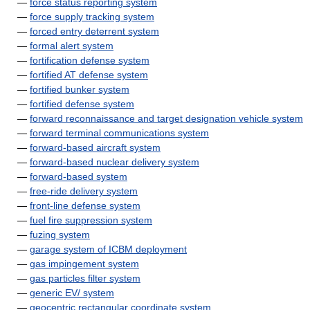
—
force status reporting system
—
force supply tracking system
—
forced entry deterrent system
—
formal alert system
—
fortification defense system
—
fortified AT defense system
—
fortified bunker system
—
fortified defense system
—
forward reconnaissance and target designation vehicle system
—
forward terminal communications system
—
forward-based aircraft system
—
forward-based nuclear delivery system
—
forward-based system
—
free-ride delivery system
—
front-line defense system
—
fuel fire suppression system
—
fuzing system
—
garage system of ICBM deployment
—
gas impingement system
—
gas particles filter system
—
generic EV/ system
—
geocentric rectangular coordinate system