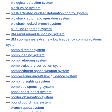
—
biological detection system
—
black voice system
—
blast-actuated nuclear detonation control system
—
blowback automatic operation system
—
blowback locked breech system
—
blue-line reporting system
—
BM rapid reload launching system
—
BM submarines extremely low frequency communications
system
—
bomb director system
—
bomb loading system
—
bomb retarding system
—
bomb trajectory correction system
—
bombardment space weapon system
—
bomb-carrier aircraft link guidance system
—
bombing sighting system
—
bomblet dispensing system
—
boost-coast-boost system
—
border observation system
—
bound coordinate system
—
branch quota system