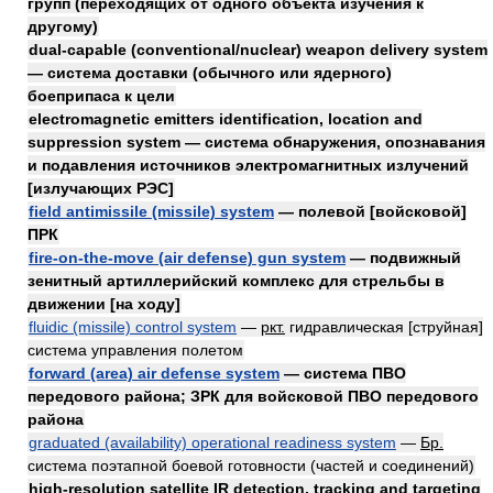
групп (переходящих от одного объекта изучения к
другому)
dual-capable (conventional/nuclear) weapon delivery system
— система доставки (обычного или ядерного)
боеприпаса к цели
electromagnetic emitters identification, location and
suppression system — система обнаружения, опознавания
и подавления источников электромагнитных излучений
[излучающих РЭС]
field antimissile (missile) system
— полевой [войсковой]
ПРК
fire-on-the-move (air defense) gun system
— подвижный
зенитный артиллерийский комплекс для стрельбы в
движении [на ходу]
fluidic (missile) control system
—
ркт.
гидравлическая [струйная]
система управления полетом
forward (area) air defense system
— система ПВО
передового района; ЗРК для войсковой ПВО передового
района
graduated (availability) operational readiness system
—
Бр.
система поэтапной боевой готовности (частей и соединений)
high-resolution satellite IR detection, tracking and targeting