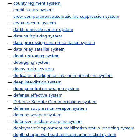
—
county regiment system
—
credit supply system
—
crew-compartment automatic fire suppression system
—
crypto-secure system
—
darkfire missile control system
—
data multiplexing system
—
data processing and presentation system
—
data relay satellite system
—
dead-reckoning system
—
debugging system
—
decoy rocket system
—
dedicated intelligence link communications system
—
deep interdiction system
—
deep penetration weapon system
—
defense effective system
—
Defense Satellite Communications system
—
defense suppression weapon system
—
defense weapon system
—
defensive nuclear weapons system
—
deployment/employment mobilization status reporting system
—
depth charge warhead antisubmarine rocket system