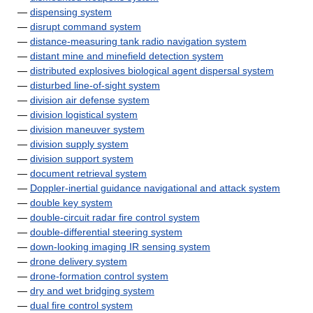
—
dispensing system
—
disrupt command system
—
distance-measuring tank radio navigation system
—
distant mine and minefield detection system
—
distributed explosives biological agent dispersal system
—
disturbed line-of-sight system
—
division air defense system
—
division logistical system
—
division maneuver system
—
division supply system
—
division support system
—
document retrieval system
—
Doppler-inertial guidance navigational and attack system
—
double key system
—
double-circuit radar fire control system
—
double-differential steering system
—
down-looking imaging IR sensing system
—
drone delivery system
—
drone-formation control system
—
dry and wet bridging system
—
dual fire control system