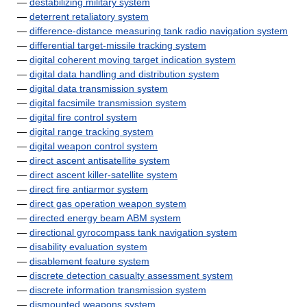
—
destabilizing military system
—
deterrent retaliatory system
—
difference-distance measuring tank radio navigation system
—
differential target-missile tracking system
—
digital coherent moving target indication system
—
digital data handling and distribution system
—
digital data transmission system
—
digital facsimile transmission system
—
digital fire control system
—
digital range tracking system
—
digital weapon control system
—
direct ascent antisatellite system
—
direct ascent killer-satellite system
—
direct fire antiarmor system
—
direct gas operation weapon system
—
directed energy beam ABM system
—
directional gyrocompass tank navigation system
—
disability evaluation system
—
disablement feature system
—
discrete detection casualty assessment system
—
discrete information transmission system
—
dismounted weapons system