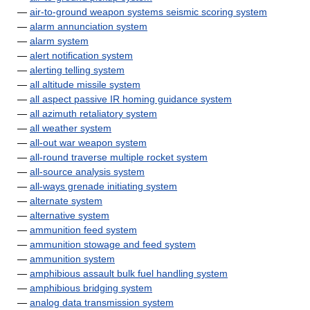
—
air-to-ground weapon systems seismic scoring system
—
alarm annunciation system
—
alarm system
—
alert notification system
—
alerting telling system
—
all altitude missile system
—
all aspect passive IR homing guidance system
—
all azimuth retaliatory system
—
all weather system
—
all-out war weapon system
—
all-round traverse multiple rocket system
—
all-source analysis system
—
all-ways grenade initiating system
—
alternate system
—
alternative system
—
ammunition feed system
—
ammunition stowage and feed system
—
ammunition system
—
amphibious assault bulk fuel handling system
—
amphibious bridging system
—
analog data transmission system