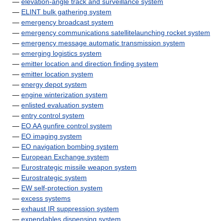
—
elevation-angle track and surveillance system
—
ELINT bulk gathering system
—
emergency broadcast system
—
emergency communications satellitelaunching rocket system
—
emergency message automatic transmission system
—
emerging logistics system
—
emitter location and direction finding system
—
emitter location system
—
energy depot system
—
engine winterization system
—
enlisted evaluation system
—
entry control system
—
EO AA gunfire control system
—
EO imaging system
—
EO navigation bombing system
—
European Exchange system
—
Eurostrategic missile weapon system
—
Eurostrategic system
—
EW self-protection system
—
excess systems
—
exhaust IR suppression system
—
expendables dispensing system