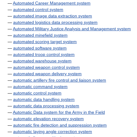
—
Automated Career Management system
—
automated control system
—
automated image data extraction system
—
automated logistics data processing system
—
Automated Military Justice Analysis and Management system
—
automated minefield system
—
automated scoring target system
—
automated software system
—
automated troop control system
—
automated warehouse system
—
automated weapon control system
—
automated weapon delivery system
—
automatic artillery fire control and liaison system
—
automatic command system
—
automatic control system
—
automatic data handling system
—
automatic data processing system
—
Automatic Data system for the Army in the Field
—
automatic elevation recovery system
—
automatic fire detection and suppression system
—
automatic laying angle correction system