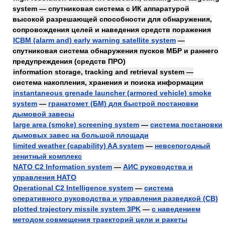
system — спутниковая система с ИК аппаратурой
высокой разрешающей способности для обнаружения,
сопровождения целей и наведения средств поражения
ICBM (alarm and) early warning satellite system
—
спутниковая система обнаружения пусков МБР и раннего
предупреждения (средств ПРО)
information storage, tracking and retrieval system —
система накопления, хранения и поиска информации
instantaneous grenade launcher (armored vehicle) smoke
system
—
гранатомет (БМ) для быстрой постановки
дымовой завесы
large area (smoke) screening system
—
система постановки
дымовых завес на большой площади
limited weather (capability) AA system
—
невсепогодный
зенитный комплекс
NATO C2 Information system
—
АИС руководства и
управления НАТО
Operational C2 Intelligence system
—
система
оперативного руководства и управления разведкой (СВ)
plotted trajectory missile system 3PK
—
с наведением
методом совмещения траекторий цели и ракеты