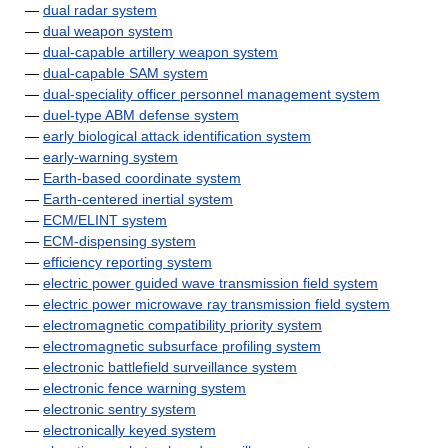
—
dual radar system
—
dual weapon system
—
dual-capable artillery weapon system
—
dual-capable SAM system
—
dual-speciality officer personnel management system
—
duel-type ABM defense system
—
early biological attack identification system
—
early-warning system
—
Earth-based coordinate system
—
Earth-centered inertial system
—
ECM/ELINT system
—
ECM-dispensing system
—
efficiency reporting system
—
electric power guided wave transmission field system
—
electric power microwave ray transmission field system
—
electromagnetic compatibility priority system
—
electromagnetic subsurface profiling system
—
electronic battlefield surveillance system
—
electronic fence warning system
—
electronic sentry system
—
electronically keyed system