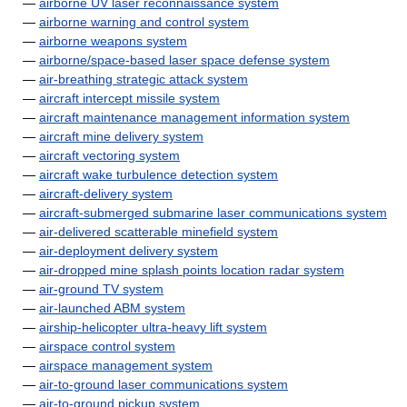
—
airborne UV laser reconnaissance system
—
airborne warning and control system
—
airborne weapons system
—
airborne/space-based laser space defense system
—
air-breathing strategic attack system
—
aircraft intercept missile system
—
aircraft maintenance management information system
—
aircraft mine delivery system
—
aircraft vectoring system
—
aircraft wake turbulence detection system
—
aircraft-delivery system
—
aircraft-submerged submarine laser communications system
—
air-delivered scatterable minefield system
—
air-deployment delivery system
—
air-dropped mine splash points location radar system
—
air-ground TV system
—
air-launched ABM system
—
airship-helicopter ultra-heavy lift system
—
airspace control system
—
airspace management system
—
air-to-ground laser communications system
—
air-to-ground pickup system