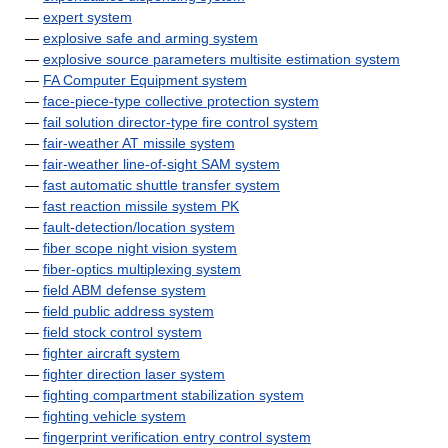
—
expert system
—
explosive safe and arming system
—
explosive source parameters multisite estimation system
—
FA Computer Equipment system
—
face-piece-type collective protection system
—
fail solution director-type fire control system
—
fair-weather AT missile system
—
fair-weather line-of-sight SAM system
—
fast automatic shuttle transfer system
—
fast reaction missile system PK
—
fault-detection/location system
—
fiber scope night vision system
—
fiber-optics multiplexing system
—
field ABM defense system
—
field public address system
—
field stock control system
—
fighter aircraft system
—
fighter direction laser system
—
fighting compartment stabilization system
—
fighting vehicle system
—
fingerprint verification entry control system