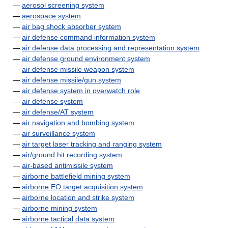
—
aerosol screening system
—
aerospace system
—
air bag shock absorber system
—
air defense command information system
—
air defense data processing and representation system
—
air defense ground environment system
—
air defense missile weapon system
—
air defense missile/gun system
—
air defense system in overwatch role
—
air defense system
—
air defense/AT system
—
air navigation and bombing system
—
air surveillance system
—
air target laser tracking and ranging system
—
air/ground hit recording system
—
air-based antimissile system
—
airborne battlefield mining system
—
airborne EO target acquisition system
—
airborne location and strike system
—
airborne mining system
—
airborne tactical data system