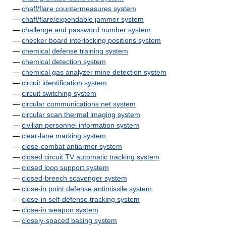
—
chaff/flare countermeasures system
—
chaff/flare/expendable jammer system
—
challenge and password number system
—
checker board interlocking positions system
—
chemical defense training system
—
chemical detection system
—
chemical gas analyzer mine detection system
—
circuit identification system
—
circuit switching system
—
circular communications net system
—
circular scan thermal imaging system
—
civilian personnel information system
—
clear-lane marking system
—
close-combat antiarmor system
—
closed circuit TV automatic tracking system
—
closed loop support system
—
closed-breech scavenger system
—
close-in point defense antimissile system
—
close-in self-defense tracking system
—
close-in weapon system
—
closely-spaced basing system