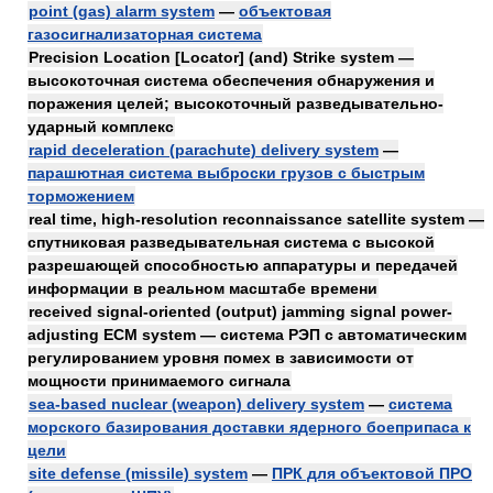
point (gas) alarm system
—
объектовая
газосигнализаторная система
Precision Location [Locator] (and) Strike system —
высокоточная система обеспечения обнаружения и
поражения целей; высокоточный разведывательно-
ударный комплекс
rapid deceleration (parachute) delivery system
—
парашютная система выброски грузов с быстрым
торможением
real time, high-resolution reconnaissance satellite system —
спутниковая разведывательная система с высокой
разрешающей способностью аппаратуры и передачей
информации в реальном масштабе времени
received signal-oriented (output) jamming signal power-
adjusting ECM system — система РЭП с автоматическим
регулированием уровня помех в зависимости от
мощности принимаемого сигнала
sea-based nuclear (weapon) delivery system
—
система
морского базирования доставки ядерного боеприпаса к
цели
site defense (missile) system
—
ПРК для объектовой ПРО