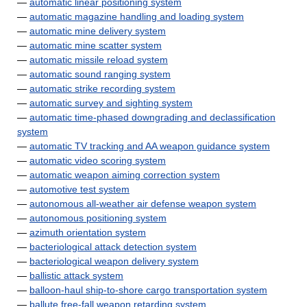
—
automatic linear positioning system
—
automatic magazine handling and loading system
—
automatic mine delivery system
—
automatic mine scatter system
—
automatic missile reload system
—
automatic sound ranging system
—
automatic strike recording system
—
automatic survey and sighting system
—
automatic time-phased downgrading and declassification
system
—
automatic TV tracking and AA weapon guidance system
—
automatic video scoring system
—
automatic weapon aiming correction system
—
automotive test system
—
autonomous all-weather air defense weapon system
—
autonomous positioning system
—
azimuth orientation system
—
bacteriological attack detection system
—
bacteriological weapon delivery system
—
ballistic attack system
—
balloon-haul ship-to-shore cargo transportation system
—
ballute free-fall weapon retarding system