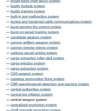
—
broad-band chaff decoy system
—
buddy foxhole system
—
buddy training system
—
built-in test malfunction system
—
buried and hardened cable communications system
—
burst sensing fire control system
—
burst-on-target training system
—
candidate weapon system
—
cannon artillery weapon system
—
cannon remote mining system
—
carbons secret writing system
—
cargo extraction roller skid system
—
cargo-ejection system
—
cargo-extraction system
—
CAS weapon system
—
caseless ammunition firing system
—
CBR agent/materiel detection and warning system
—
central authorities system
—
central tire inflation system
— central weapon system
—
centralized promotion system
—
chaff grenade launching system