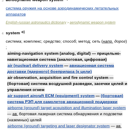
3
система оружия на основе аэродинамических летательных
аппаратов
English-russian astronautics dictionary
aerodynamic weapon system
>
system
4
система; комплекс; средство; способ; метод; сеть
(
напр.
дорог
)
;
aiming-navigation system (analog, digital) — прицельно-
навигационная система (аналоговая, цифровая)
air (nuclear) delivery system
—
авиационная система
доставки (ядерного) боеприпаса (к цели)
air observation, acquisition and fire control system —
(бортовая) система воздушной разведки, засечки целей и
управления огнем
air support aircraft ECM (equipment) system
—
(бортовая)
система РЭП для самолетов авиационной поддержки
airborne (ground) target acquisition and illumination laser system
—
ав.
бортовая лазерная система обнаружения и подсветки
(наземных) целей
airborne (ground) targeting and laser designator system
—
ав.