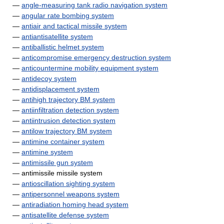
—
angle-measuring tank radio navigation system
—
angular rate bombing system
—
antiair and tactical missile system
—
antiantisatellite system
—
antiballistic helmet system
—
anticompromise emergency destruction system
—
anticountermine mobility equipment system
—
antidecoy system
—
antidisplacement system
—
antihigh trajectory BM system
—
antiinfiltration detection system
—
antiintrusion detection system
—
antilow trajectory BM system
—
antimine container system
—
antimine system
—
antimissile gun system
— antimissile missile system
—
antioscillation sighting system
—
antipersonnel weapons system
—
antiradiation homing head system
—
antisatellite defense system