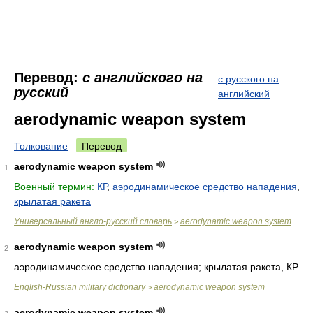
Перевод:
с английского на
с русского на
русский
английский
aerodynamic weapon system
Толкование
Перевод
aerodynamic weapon system
1
Военный термин:
КР
,
аэродинамическое средство нападения
,
крылатая ракета
Универсальный англо-русский словарь
aerodynamic weapon system
>
aerodynamic weapon system
2
аэродинамическое средство нападения; крылатая ракета, КР
English-Russian military dictionary
aerodynamic weapon system
>
aerodynamic weapon system