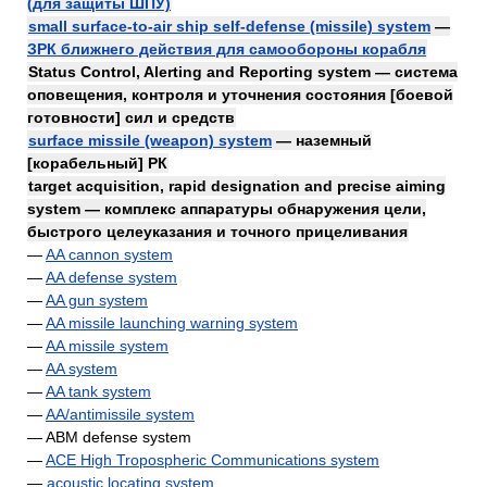
(для защиты ШПУ)
small surface-to-air ship self-defense (missile) system
—
ЗРК ближнего действия для самообороны корабля
Status Control, Alerting and Reporting system — система
оповещения, контроля и уточнения состояния [боевой
готовности] сил и средств
surface missile (weapon) system
— наземный
[корабельный] РК
target acquisition, rapid designation and precise aiming
system — комплекс аппаратуры обнаружения цели,
быстрого целеуказания и точного прицеливания
—
AA cannon system
—
AA defense system
—
AA gun system
—
AA missile launching warning system
—
AA missile system
—
AA system
—
AA tank system
—
AA/antimissile system
— ABM defense system
—
ACE High Tropospheric Communications system
—
acoustic locating system