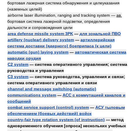
бортовая лазерная система обнаружения и целеуказания
(наземных целей)
airborne laser illumination, ranging and tracking system —
ав.
бортовая система лазерной подсветки, определения
дальности и сопровождения цели
area defense missile system 3PK
—
для зональной ПВО
artillery (nuclear) delivery system
—
артиллерийская
система доставки (ядерного) боеприпаса (к цели)
automatic (gun) laying system
—
автоматическая система
наводки орудия
C2 system
— система оперативного управления; система
руководства и управления
C3 system
— система руководства, управления и связи;
система оперативного управления и связи
channel and message switching (automatic)
communications system
—
АСС с коммутацией каналов и
сообщений
combat service support (control) system
—
АСУ тыловым
обеспечением (боевых действий) войск
country-fair type rotation system (of instruction)
— метод
одновременного обучения [опроса] нескольких учебных