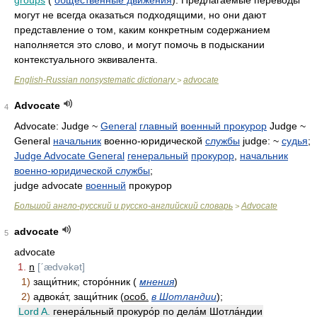
groups
(
общественные движения
). Предлагаемые переводы
могут не всегда оказаться подходящими, но они дают
представление о том, каким конкретным содержанием
наполняется это слово, и могут помочь в подыскании
контекстуального эквивалента.
English-Russian nonsystematic dictionary
advocate
>
Advocate
4
Advocate: Judge ~
General
главный
военный прокурор
Judge ~
General
начальник
военно-юридической
службы
judge: ~
судья
;
Judge Advocate General
генеральный
прокурор
,
начальник
военно-юридической службы
;
judge advocate
военный
прокурор
Большой англо-русский и русско-английский словарь
Advocate
>
advocate
5
advocate
1.
n
[ˊædvəkət]
1)
защи́тник; сторо́нник (
мнения
)
2)
адвока́т, защи́тник (
особ.
в Шотландии
);
Lord A.
генера́льный прокуро́р по дела́м Шотла́ндии