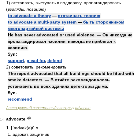
1)
отстаивать, выступать в поддержку, пропагандировать
(
взгляды, позицию
)
to advocate a theory
—
отстаивать теорию
to advocate a multi-party system
—
быть сторонником
многопартийной системы
He has never advocated or used violence. — Он никогда не
пропагандировал насилия, никогда не прибегал к
насилию.
Syn:
support
,
plead for
,
defend
2)
советовать, рекомендовать
The report advocated that all buildings should be fitted with
smoke detectors. — В отчёте рекомендовалось
установить во всех зданиях детекторы дыма.
Syn:
recommend
Англо-русский современный словарь
advocate
>
advocate
14
1.
[ʹædvək(ə)t]
n
1. адвокат, защитник