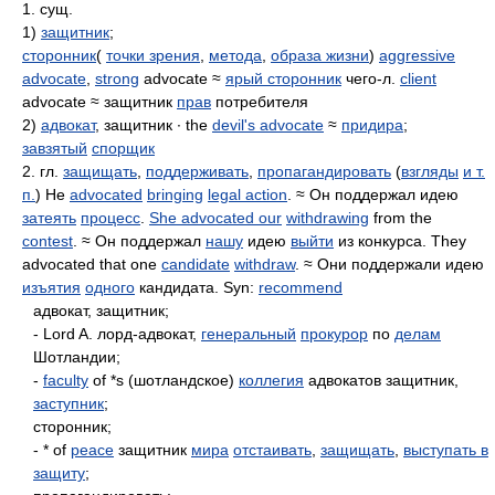
1. сущ.
1)
защитник
;
сторонник
(
точки зрения
,
метода
,
образа жизни
)
aggressive
advocate
,
strong
advocate ≈
ярый сторонник
чего-л.
client
advocate ≈ защитник
прав
потребителя
2)
адвокат
, защитник ∙ the
devil's advocate
≈
придира
;
завзятый
спорщик
2. гл.
защищать
,
поддерживать
,
пропагандировать
(
взгляды
и т.
п.
) He
advocated
bringing
legal action
. ≈ Он поддержал идею
затеять
процесс
.
She advocated our
withdrawing
from the
contest
. ≈ Он поддержал
нашу
идею
выйти
из конкурса. They
advocated that one
candidate
withdraw
. ≈ Они поддержали идею
изъятия
одного
кандидата. Syn:
recommend
адвокат, защитник;
- Lord A. лорд-адвокат,
генеральный
прокурор
по
делам
Шотландии;
-
faculty
of *s (шотландское)
коллегия
адвокатов защитник,
заступник
;
сторонник;
- * of
peace
защитник
мира
отстаивать
,
защищать
,
выступать в
защиту
;