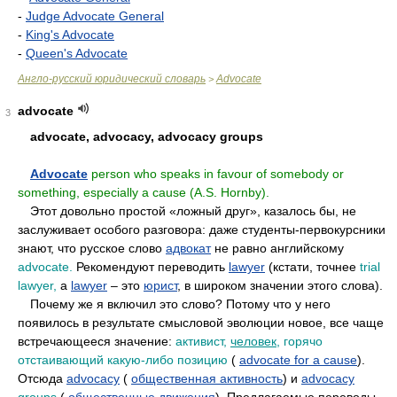
-
Judge Advocate General
-
King's Advocate
-
Queen's Advocate
Англо-русский юридический словарь
Advocate
>
advocate
3
••
advocate, advocacy, advocacy groups
••
Advocate
person who speaks in favour of somebody or
something, especially a cause (A.S. Hornby).
••
Этот довольно простой «ложный друг», казалось бы, не
заслуживает особого разговора: даже студенты-первокурсники
знают, что русское слово
адвокат
не равно английскому
advocate.
Рекомендуют переводить
lawyer
(кстати, точнее
trial
lawyer,
а
lawyer
– это
юрист
, в широком значении этого слова).
••
Почему же я включил это слово? Потому что у него
появилось в результате смысловой эволюции новое, все чаще
встречающееся значение:
активист,
человек
, горячо
отстаивающий какую-либо позицию
(
advocate for a cause
).
Отсюда
advocacy
(
общественная активность
) и
advocacy