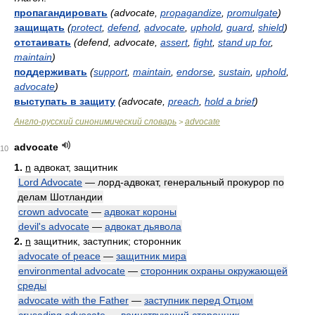
пропагандировать
(advocate,
propagandize
,
promulgate
)
защищать
(
protect
,
defend
,
advocate
,
uphold
,
guard
,
shield
)
отстаивать
(defend, advocate,
assert
,
fight
,
stand up for
,
maintain
)
поддерживать
(
support
,
maintain
,
endorse
,
sustain
,
uphold
,
advocate
)
выступать в защиту
(advocate,
preach
,
hold a brief
)
Англо-русский синонимический словарь
advocate
>
advocate
10
1.
n
адвокат, защитник
Lord Advocate
— лорд-адвокат, генеральный прокурор по
делам Шотландии
crown advocate
—
адвокат короны
devil's advocate
—
адвокат дьявола
2.
n
защитник, заступник; сторонник
advocate of peace
—
защитник мира
environmental advocate
—
сторонник охраны окружающей
среды
advocate with the Father
—
заступник перед Отцом