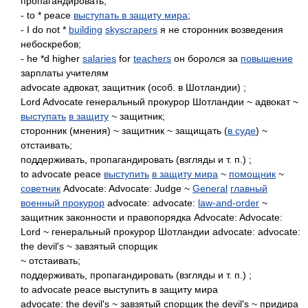
пропагандировать;
- to * peace
выступать в защиту мира
;
- I do not *
building
skyscrapers
я не сторонник возведения
небоскребов;
- he *d higher
salaries
for
teachers
он боролся за
повышение
зарплаты учителям
advocate адвокат, защитник (особ. в Шотландии) ;
Lord Advocate генеральный прокурор Шотландии ~ адвокат ~
выступать
в защиту
~ защитник;
сторонник (мнения) ~ защитник ~ защищать (
в суде
) ~
отстаивать;
поддерживать, пропагандировать (взгляды и т. п.) ;
to advocate peace
выступить
в защиту мира
~
помощник
~
советник
Advocate: Advocate: Judge ~
General
главный
военный прокурор
advocate: advocate:
law-and-order
~
защитник законности и правопорядка Advocate: Advocate:
Lord ~ генеральный прокурор Шотландии advocate: advocate:
the devil's ~ завзятый спорщик
~ отстаивать;
поддерживать, пропагандировать (взгляды и т. п.) ;
to advocate peace выступить в защиту мира
advocate: the devil's ~ завзятый спорщик the devil's ~ придира