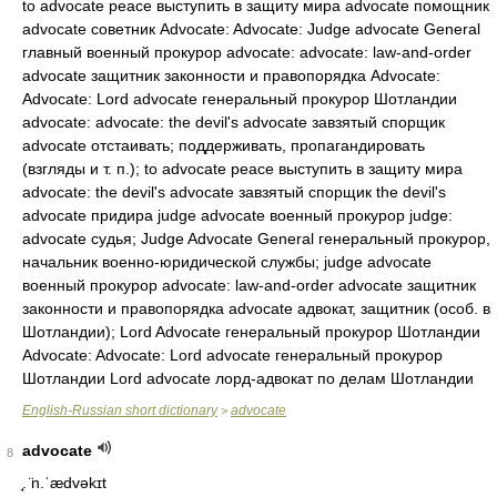
to advocate peace выступить в защиту мира advocate помощник
advocate советник Advocate: Advocate: Judge advocate General
главный военный прокурор advocate: advocate: law-and-order
advocate защитник законности и правопорядка Advocate:
Advocate: Lord advocate генеральный прокурор Шотландии
advocate: advocate: the devil's advocate завзятый спорщик
advocate отстаивать; поддерживать, пропагандировать
(взгляды и т. п.); to advocate peace выступить в защиту мира
advocate: the devil's advocate завзятый спорщик the devil's
advocate придира judge advocate военный прокурор judge:
advocate судья; Judge Advocate General генеральный прокурор,
начальник военно-юридической службы; judge advocate
военный прокурор advocate: law-and-order advocate защитник
законности и правопорядка advocate адвокат, защитник (особ. в
Шотландии); Lord Advocate генеральный прокурор Шотландии
Advocate: Advocate: Lord advocate генеральный прокурор
Шотландии Lord advocate лорд-адвокат по делам Шотландии
English-Russian short dictionary
advocate
>
advocate
8
̘. ̈n.ˈædvəkɪt