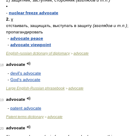
2)
защитник, заступник; сторонник
(взглядов и т.п.)
•
-
nuclear freeze advocate
2.
v
отстаивать, защищать, выступать в защиту
(взглядов и т.п.)
;
пропагандировать
-
advocate peace
-
advocate viewpoint
English-russian dctionary of diplomacy
advocate
>
advocate
18
-
devil's advocate
-
God's advocate
Large English-Russian phrasebook
advocate
>
advocate
19
-
patent advocate
Patent terms dictionary
advocate
>
advocate
20