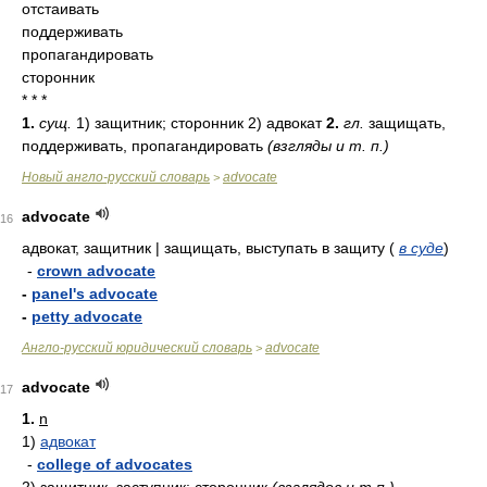
отстаивать
поддерживать
пропагандировать
сторонник
* * *
1.
сущ.
1) защитник; сторонник 2) адвокат
2.
гл.
защищать,
поддерживать, пропагандировать
(взгляды и т. п.)
Новый англо-русский словарь
advocate
>
advocate
16
адвокат, защитник | защищать, выступать в защиту
(
в суде
)
-
crown advocate
-
panel's advocate
-
petty advocate
Англо-русский юридический словарь
advocate
>
advocate
17
1.
n
1)
адвокат
-
college of advocates