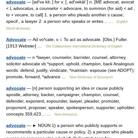
advocate
— [ad′və kit; ] for v. [, ad′vəkāt΄] n. [ME advocat, avocat
< L advocatus, a counselor < advocare, to summon (for aid) < ad ,
to + vocare, to call] 1. a person who pleads another s cause;
specif., a lawyer 2. a person who speaks or writes… …
English
World dictionary
Advocate
— Ad vo*cate, v. i. To act as advocate. [Obs.] Fuller.
[1913 Webster] …
The Collaborative International Dictionary of English
advocate
— n *lawyer, counselor, barrister, counsel, attorney,
solicitor advocate vb *support, uphold, champion, back Analogous
words: defend, justify, vindicate, *maintain: espouse (see ADOPT):
promote, forward, *advance …
New Dictionary of Synonyms
advocate
— [n] person supporting an idea or cause publicly
apostle, attorney, backer, campaigner, champion, counsel,
defender, exponent, expounder, lawyer, pleader, promoter,
proponent, proposer, speaker, spokesperson, supporter, upholder;
concepts 359,423… …
New thesaurus
advocate
— ► NOUN 1) a person who publicly supports or
recommends a particular cause or policy. 2) a person who pleads