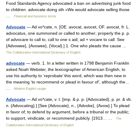
Food Standards Agency advocated a ban on advertising junk food
to children. advocate doing sth »We would advocate selling those
…
Financial and business terms
Advocate
— Ad vo*cate, n. [OE. avocat, avocet, OF. avocat, fr. L.
advocatus, one summoned or called to another; properly the p. p.
of advocare to call to, call to one s aid; ad + vocare to call. See
{Advowee}, {Avowee}, {Vocal}.] 1. One who pleads the cause …
The Collaborative International Dictionary of English
advocate
— verb. 1. In a letter written in 1798 Benjamin Franklin
asked Noah Webster, the lexicographer of American English, to
use his authority to ‘reprobate’ this word, which was then new in
the meaning ‘to recommend or plead in favour of’, although the…
…
Modern English usage
Advocate
— Ad vo*cate, v. t. [imp. & p. p. {Advocated}; p. pr. & vb.
n. {Advocating}.] [See {Advocate}, n., {Advoke}, {Avow}.] To plead
in favor of; to defend by argument, before a tribunal or the public;
to support, vindicate, or recommend publicly. [1913… …
The
Collaborative International Dictionary of English