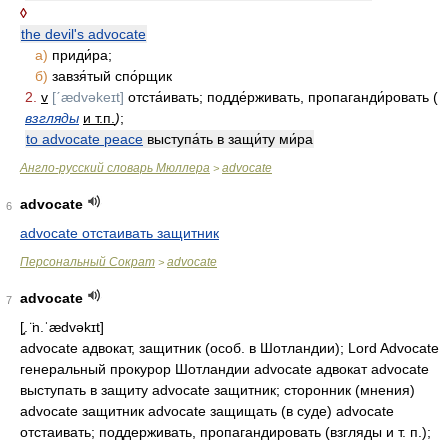
◊
the devil's advocate
а)
приди́ра;
б)
завзя́тый спо́рщик
2.
v
[ˊædvəkeɪt]
отста́ивать; подде́рживать, пропаганди́ровать (
взгляды
и т.п.
)
;
to advocate peace
выступа́ть в защи́ту ми́ра
Англо-русский словарь Мюллера
advocate
>
advocate
6
advocate отстаивать защитник
Персональный Сократ
advocate
>
advocate
7
[̘. ̈n.ˈædvəkɪt]
advocate адвокат, защитник (особ. в Шотландии); Lord Advocate
генеральный прокурор Шотландии advocate адвокат advocate
выступать в защиту advocate защитник; сторонник (мнения)
advocate защитник advocate защищать (в суде) advocate
отстаивать; поддерживать, пропагандировать (взгляды и т. п.);