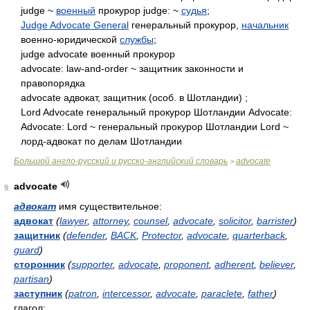
judge ~
военный
прокурор judge: ~
судья
;
Judge Advocate General
генеральный прокурор,
начальник
военно-юридической
службы
;
judge advocate военный прокурор
advocate: law-and-order ~ защитник законности и
правопорядка
advocate адвокат, защитник (особ. в Шотландии) ;
Lord Advocate генеральный прокурор Шотландии Advocate:
Advocate: Lord ~ генеральный прокурор Шотландии Lord ~
лорд-адвокат по делам Шотландии
Большой англо-русский и русско-английский словарь
advocate
>
advocate
9
адвокат
имя существительное:
адвокат
(
lawyer
,
attorney
,
counsel
,
advocate
,
solicitor
,
barrister
)
защитник
(
defender
,
BACK
,
Protector
,
advocate
,
quarterback
,
guard
)
сторонник
(
supporter
,
advocate
,
proponent
,
adherent
,
believer
,
partisan
)
заступник
(
patron
,
intercessor
,
advocate
,
paraclete
,
father
)
глагол: