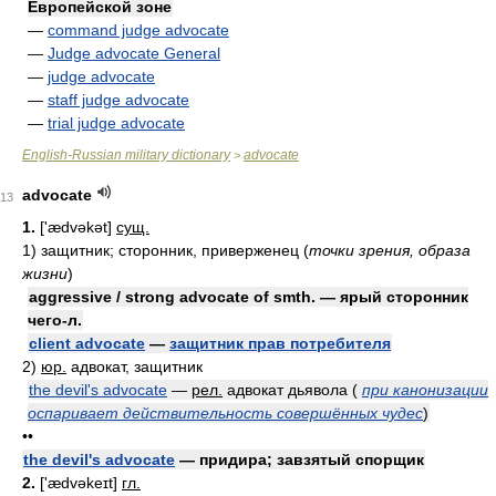
Европейской зоне
—
command judge advocate
—
Judge advocate General
—
judge advocate
—
staff judge advocate
—
trial judge advocate
English-Russian military dictionary
advocate
>
advocate
13
1.
['ædvəkət]
сущ.
1)
защитник; сторонник, приверженец
(
точки зрения, образа
жизни
)
aggressive / strong advocate of smth. — ярый сторонник
чего-л.
client advocate
—
защитник прав потребителя
2)
юр.
адвокат, защитник
the devil's advocate
—
рел.
адвокат дьявола
(
при канонизации
оспаривает действительность совершённых чудес
)
••
the devil's advocate
— придира; завзятый спорщик
2.
['ædvəkeɪt]
гл.