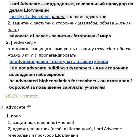
Lord Advocate - лорд-адвокат, генеральный прокурор по
делам Шотландии
faculty of advocates -
шотл.
коллегия адвокатов
2. защитник, заступник; сторонник (
взглядов, образа жизни
и
т. п.
)
advocate of peace - защитник /сторонник/ мира
2.
[ʹædvəkeıt]
v
отстаивать, защищать, выступать в защиту (
взглядов, образа
жизни
и т. п.
); пропагандировать
to advocate peace - выступать в защиту мира
I do not advocate building skyscrapers - я не сторонник
возведения небоскрёбов
he advocated higher salaries for teachers - он отстаивал /
боролся/ за повышение зарплаты учителям
НБАРС
advocate
>
advocate
15
1.
noun
1)
защитник; сторонник (мнения)
2)
адвокат, защитник (особ. в Шотландии); Lord Advocate
генеральный прокурор Шотландии