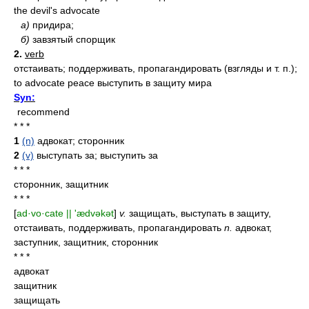
the devil's advocate
а)
придира;
б)
завзятый спорщик
2.
verb
отстаивать; поддерживать, пропагандировать (взгляды и т. п.);
to advocate peace выступить в защиту мира
Syn:
recommend
* * *
1
(n)
адвокат; сторонник
2
(v)
выступать за; выступить за
* * *
сторонник, защитник
* * *
[
ad·vo·cate || 'ædvəkət
]
v.
защищать, выступать в защиту,
отстаивать, поддерживать, пропагандировать
n.
адвокат,
заступник, защитник, сторонник
* * *
адвокат
защитник
защищать