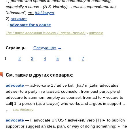
1)
person who speaks in favor of somebody or something,
especially a cause - (A.S. Hornby) - нельзя переводить как
"адвокат",
см.
trial lawyer
2)
активист
-
advocate for a cause
The English annotation is below. (English-Russian)
advocate
>
Страницы
Следующая
→
1
2
3
4
5
6
7
См. также в других словарях:
advocate
— ad·vo·cate 1 / ad və kət, ˌkāt/ n [Latin advocatus
adviser to a party in a lawsuit, counselor, from past participle of
advocare to summon, employ as counsel, from ad to + vocare to
call] 1: a person (as a lawyer) who works and argues in support…
…
Law dictionary
advocate
— Ⅰ. advocate UK US /ˈædvəkeɪt/ verb [T] ► to publicly
support or suggest an idea, plan, or way of doing something: »The