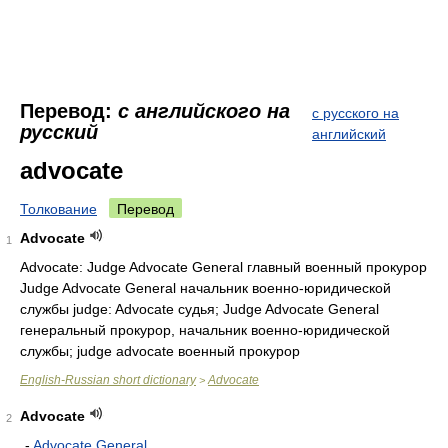
Перевод:
с английского на
с русского на
русский
английский
advocate
Толкование
Перевод
Advocate
1
Advocate: Judge Advocate General главный военный прокурор
Judge Advocate General начальник военно-юридической
службы judge: Advocate судья; Judge Advocate General
генеральный прокурор, начальник военно-юридической
службы; judge advocate военный прокурор
English-Russian short dictionary
Advocate
>
Advocate
2
-
Advocate General