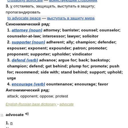
crusading advocate
—
воинствующий сторонник
3.
v
отстаивать, защищать, выступать в защиту;
пропагандировать
to advocate peace
—
выступать в защиту мира
Синонимический ряд:
1.
attorney (noun)
attorney; barrister; counsel; counselor;
counselor-at-law; intercessor; lawyer; solicitor
2.
supporter (noun)
adherent; ally; champion; defender;
espouser; exponent; expounder; patron; promoter;
proponent; supporter; upholder; vindicator
3.
defend (verb)
advance; argue for; back; backstop;
champion; defend; get behind; plump for; promote; push
for; recommend; side with; stand behind; support; uphold;
urge
4.
encourage (verb)
countenance; encourage; favor
Антонимический ряд:
attack; opponent; oppose; protest
English-Russian base dictionary
advocate
>
advocate
11
1.
n