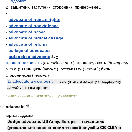
1)
адвокат
2)
защитник, заступник; сторонник, приверженец
•
-
advocate of human rights
-
advocate of nonviolence
-
advocate of peace
-
advocate of radical change
-
advocate of reform
-
college of advocates
-
outspoken advocate
2.
v
пропагандировать
(
взгляды и т.п.
)
; проповедовать
(
доктрину
и т.п.
)
; защищать
(
что-л.
)
, отстаивать
(
что-л.
)
; быть
сторонником
(
чего-л.
)
to advocate a view point
— выступать в защиту / поддержку
какой-л.
точки зрения
Politics english-russian dictionary
advocate
>
advocate
12
юрист; адвокат
Judge advocate, US Army, Europe — начальник
(управления) военно-юридической службы СВ США в