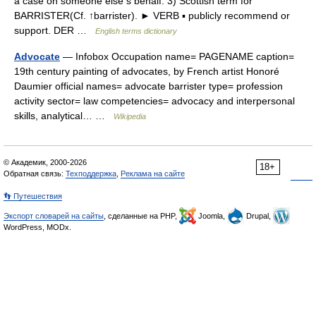
a case on someone else s behalf. 3) Scottish term for
BARRISTER(Cf. ↑barrister). ► VERB ▪ publicly recommend or
support. DER …
English terms dictionary
Advocate
— Infobox Occupation name= PAGENAME caption=
19th century painting of advocates, by French artist Honoré
Daumier official names= advocate barrister type= profession
activity sector= law competencies= advocacy and interpersonal
skills, analytical… …
Wikipedia
© Академик, 2000-2026
18+
Обратная связь:
Техподдержка
,
Реклама на сайте
👣 Путешествия
Экспорт словарей на сайты
, сделанные на PHP,
Joomla,
Drupal,
WordPress, MODx.