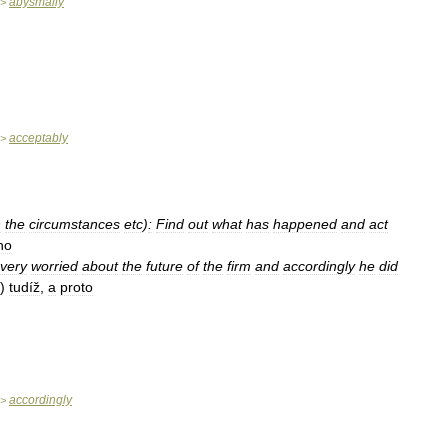
abysmally
>
acceptably
>
h
the
circumstances
etc
)
:
Find
out
what
has
happened
and
act
ho
very
worried
about
the
future
of
the
firm
and
accordingly
he
did
)
tudíž
,
a
proto
accordingly
>