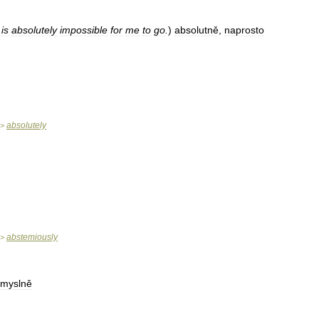
is
absolutely
impossible
for
me
to
go
.
)
absolutně
,
naprosto
absolutely
>
abstemiously
>
myslně