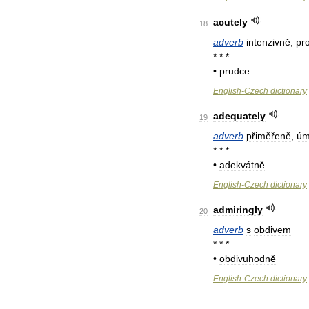
acutely
18
adverb
intenzivně
,
pr
* * *
•
prudce
English
-
Czech
dictionary
adequately
19
adverb
přiměřeně
,
úm
* * *
•
adekvátně
English
-
Czech
dictionary
admiringly
20
adverb
s
obdivem
* * *
•
obdivuhodně
English
-
Czech
dictionary