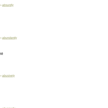
absurdly
>
abundantly
>
tě
abusively
>