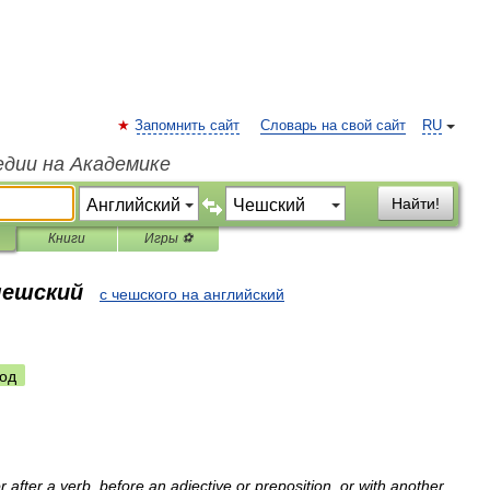
Запомнить сайт
Словарь на свой сайт
RU
едии на Академике
Найти!
Книги
Игры ⚽
чешский
с чешского на английский
од
r
after
a
verb
,
before
an
adjective
or
preposition
,
or
with
another