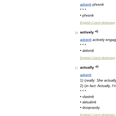
adverb
přesně
* * *
•
přesně
English
-
Czech
dictionary
actively
16
adverb
actively
engag
* * *
•
aktivně
English
-
Czech
dictionary
actually
17
adverb
1
)
(
really:
She
actuall
2
)
(
in
fact:
Actually
,
I
'
* * *
•
vlastně
•
aktuálně
•
doopravdy
English
-
Czech
dictionary