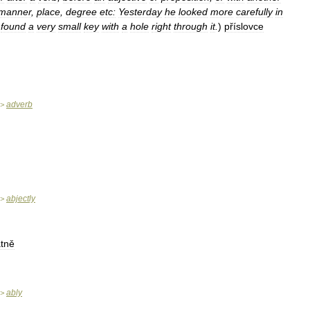
manner
,
place
,
degree
etc:
Yesterday
he
looked
more
carefully
in
found
a
very
small
key
with
a
hole
right
through
it
.
)
příslovce
adverb
>
abjectly
>
tně
ably
>