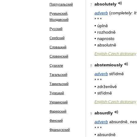
absolutely
Португальский
7
adverb
(
completely:
It
Румынский,
* * *
Молдавский
•
úplně
Русский
•
rozhodně
Сербский
•
naprosto
•
absolutně
Словацкий
English
-
Czech
dictionary
Словенский
abstemiously
Суахили
8
adverb
střídmě
Тагальский
* * *
Тамильский
•
zdrženlivě
•
střídmě
Турецкий
English
-
Czech
dictionary
Украинский
Фарерский
absurdly
9
Финский
adverb
absurdně
,
nes
* * *
Французский
•
absurdně