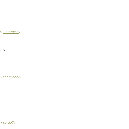
abnormally
>
rně
abominably
>
abruptly
>