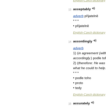
English
-
Czech
dictionary
acceptably
13
adverb
přijatelně
* * *
•
přijatelně
English
-
Czech
dictionary
accordingly
14
adverb
1
)
(
in
agreement
(
wit
accordingly
.
)
podle
to
2
)
(
therefore:
He
was
what
he
could
to
help
.
* * *
•
podle
toho
•
proto
•
tedy
English
-
Czech
dictionary
accurately
15