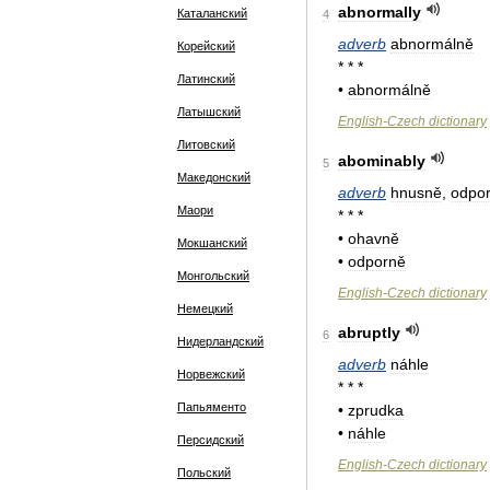
abnormally
Каталанский
4
adverb
abnormálně
Корейский
* * *
Латинский
•
abnormálně
Латышский
English
-
Czech
dictionary
Литовский
abominably
5
Македонский
adverb
hnusně
,
odpo
Маори
* * *
•
ohavně
Мокшанский
•
odporně
Монгольский
English
-
Czech
dictionary
Немецкий
abruptly
6
Нидерландский
adverb
náhle
Норвежский
* * *
Папьяменто
•
zprudka
•
náhle
Персидский
English
-
Czech
dictionary
Польский