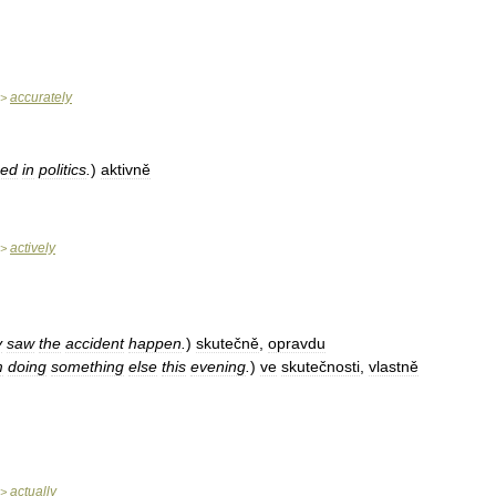
accurately
>
ed
in
politics
.
)
aktivně
actively
>
y
saw
the
accident
happen
.
)
skutečně
,
opravdu
m
doing
something
else
this
evening
.
)
ve
skutečnosti
,
vlastně
actually
>