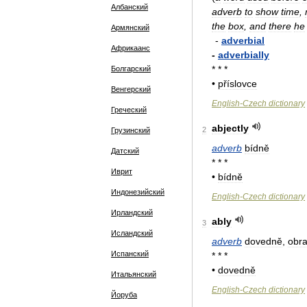
Албанский
adverb
to
show
time
,
the
box
,
and
there
he
Армянский
-
adverbial
Африкаанс
-
adverbially
* * *
Болгарский
•
příslovce
Венгерский
English
-
Czech
dictionary
Греческий
abjectly
2
Грузинский
adverb
bídně
Датский
* * *
Иврит
•
bídně
Индонезийский
English
-
Czech
dictionary
Ирландский
ably
3
Исландский
adverb
dovedně
,
obra
Испанский
* * *
•
dovedně
Итальянский
English
-
Czech
dictionary
Йоруба