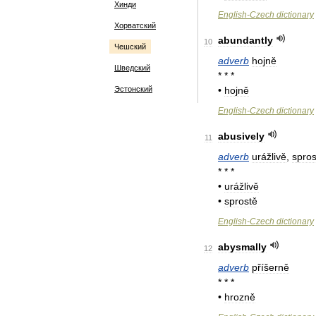
Хинди
English
-
Czech
dictionary
Хорватский
abundantly
10
Чешский
adverb
hojně
Шведский
* * *
Эстонский
•
hojně
English
-
Czech
dictionary
abusively
11
adverb
urážlivě
,
spros
* * *
•
urážlivě
•
sprostě
English
-
Czech
dictionary
abysmally
12
adverb
příšerně
* * *
•
hrozně