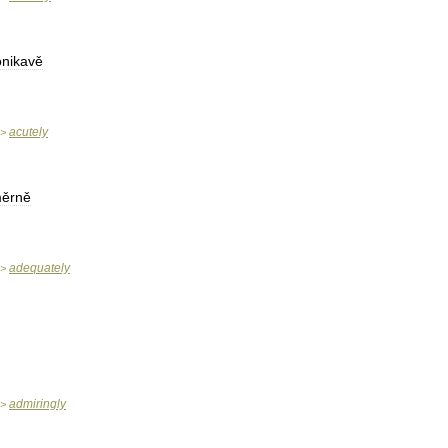
onikavě
acutely
>
ěrně
adequately
>
admiringly
>