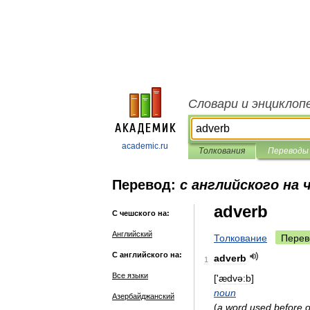
Словари и энциклоп
academic.ru
Толкования
Переводы
Перевод:
с английского на 
adverb
С чешского на:
Английский
Толкование
Перев
С английского на:
adverb
1
Все языки
['
ædvə:b
]
noun
Азербайджанский
(
a
word
used
before
o