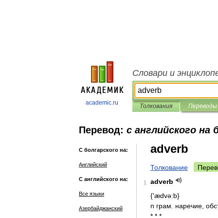
Словари и энциклоп
academic.ru
Толкования
Переводы
Перевод:
с английского на 
adverb
С болгарского на:
Английский
Толкование
Перев
С английского на:
adverb
1
Все языки
{'
ædvə:b
}
n
грам
.
наречие
,
обс
Азербайджанский
* * *