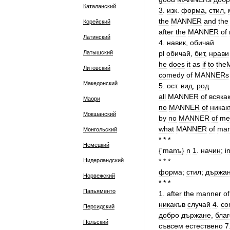
Каталанский
3
.
изк
.
форма
,
стил
,
the
MANNER
and
the
Корейский
after
the
MANNER
of
Латинский
4
.
навик
,
обичай
Латышский
pl
обичай
,
бит
,
нрави
he
does
it
as
if
to
the
Литовский
comedy
of
MANNERs
Македонский
5
.
ост
.
вид
,
род
all
MANNER
of
всяка
Маори
по
MANNER
of
никак
Мокшанский
by
no
MANNER
of
me
what
MANNER
of
ma
Монгольский
* * *
Немецкий
{'
manъ
}
n
1
.
начин
;
i
Нидерландский
* * *
форма
;
стил
;
държа
Норвежский
* * *
Папьяменто
1
.
after
the
manner
of
никакъв
случай
4
.
co
Персидский
добро
държане
,
бла
Польский
съвсем
естествено
7