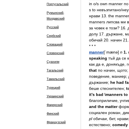
in
o
/
s
own
manner
по
Португальский
s
to
невъзпитано
/
неу
Румынский,
нрави
13
.
the
manne
Молдавский
manners
липсва
ми
Русский
за
човек
е
този
?
16
.
долу
17
.
държане
,
м
Сербский
обичай
20
.
начин
21
Словацкий
* * *
manner
[´
mænə
]
n
1
.
Словенский
speaking
тъй
да
се
Суахили
как
да
е
,
донякъде
,
г
that
по
начин
,
щото
Тагальский
поведение
,
маниер
;
Тамильский
държание
;
he
had
fa
Турецкий
беше
стеснителен
;
t
it
'
s
bad
\
manners
to
Украинский
благоприличие
,
учти
Фарерский
and
the
matter
фор
социален
роман
,
ди
Финский
pl
обичаи
,
бит
,
нрави
Французский
естествено
;
comedy