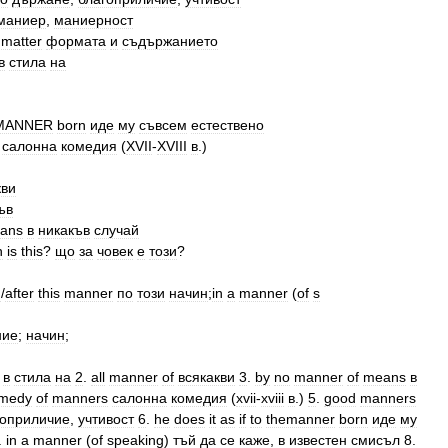
маниер
,
маниерност
matter
формата
и
съдържанието
в
стила
на
MANNER
born
иде
му
съвсем
естествено
салонна
комедия
(
XVII
-
XVIII
в
.)
кви
ъв
ans
в
никакъв
случай
n
is
this
?
що
за
човек
е
този
?
n
/
after
this
manner
по
този
начин
;
in
a
manner
(
of
s
ние
;
начин
;
в
стила
на
2
.
all
manner
of
всякакви
3
.
by
no
manner
of
means
в
medy
of
manners
салонна
комедия
(
xvii
-
xviii
в
.)
5
.
good
manners
гоприличие
,
учтивост
6
.
he
does
it
as
if
to
themanner
born
иде
му
.
in
a
manner
(
of
speaking
)
тъй
да
се
каже
,
в
известен
смисъл
8
.