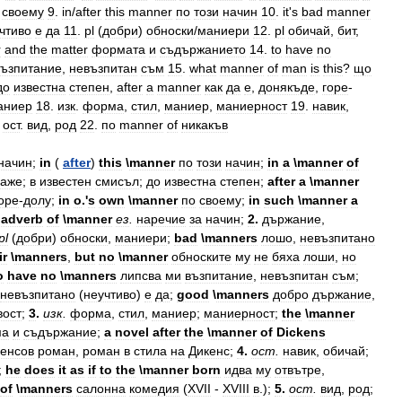
своему
9
.
in
/
after
this
manner
по
този
начин
10
.
it
'
s
bad
manner
чтиво
e
да
11
.
pl
(
добри
)
обноски
/
маниери
12
.
pl
обичай
,
бит
,
r
and
the
matter
формата
и
съдържанието
14
.
to
have
no
възпитание
,
невъзпитан
съм
15
.
what
manner
of
man
is
this
?
що
до
известна
степен
,
after
a
manner
как
да
e
,
донякъде
,
гope
-
аниер
18
.
изк
.
форма
,
стил
,
маниер
,
маниерност
19
.
навик
,
.
ост
.
вид
,
род
22
.
по
manner
of
никакъв
начин
;
in
(
after
)
this
\
manner
по
този
начин
;
in
a
\
manner
of
каже
;
в
известен
смисъл
;
до
известна
степен
;
after
a
\
manner
оре
-
долу
;
in
o
.'
s
own
\
manner
по
своему
;
in
such
\
manner
a
;
adverb
of
\
manner
ез
.
наречие
за
начин
;
2
.
държание
,
pl
(
добри
)
обноски
,
маниери
;
bad
\
manners
лошо
,
невъзпитано
ir
\
manners
,
but
no
\
manner
обноските
му
не
бяха
лоши
,
но
o
have
no
\
manners
липсва
ми
възпитание
,
невъзпитан
съм
;
невъзпитано
(
неучтиво
)
е
да
;
good
\
manners
добро
държание
,
вост
;
3
.
изк
.
форма
,
стил
,
маниер
;
маниерност
;
the
\
manner
ма
и
съдържание
;
a
novel
after
the
\
manner
of
Dickens
кенсов
роман
,
роман
в
стила
на
Дикенс
;
4
.
ост
.
навик
,
обичай
;
;
he
does
it
as
if
to
the
\
manner
born
идва
му
отвътре
,
of
\
manners
салонна
комедия
(
ХVII
-
ХVIII
в
.);
5
.
ост
.
вид
,
род
;