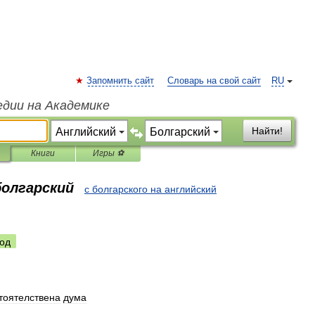
Запомнить сайт
Словарь на свой сайт
RU
едии на Академике
Найти!
Книги
Игры ⚽
болгарский
с болгарского на английский
од
тоятелствена
дума