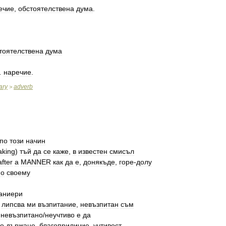
ечие
,
обстоятелствена
дума
.
тоятелствена
дума
.
наречие
.
ary
adverb
>
по
този
начин
aking
)
тъй
да
се
каже
,
в
известен
смисъл
after
a
MANNER
как
да
e
,
донякъде
,
гope
-
долу
по
своему
аниери
липсва
ми
възпитание
,
невъзпитан
съм
невъзпитано
/
неучтиво
e
да
о
държане
,
благоприличие
,
учтивост