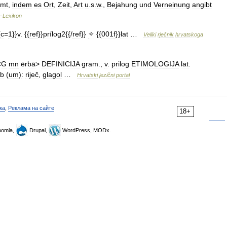
mmt
,
indem
es
Ort
,
Zeit
,
Art
u
.
s
.
w
.,
Bejahung
und
Verneinung
angibt
s
-
Lexikon
{
c
=
1
}}
v
. {{
ref
}}
prílog2
{{/
ref
}}
✧
{{
001f
}}
lat
…
Veliki
rječnik
hrvatskoga
<
G
mn
ērbā
>
DEFINICIJA
gram
.,
v
.
prilog
ETIMOLOGIJA
lat
.
rb
(
um
)
:
riječ
,
glagol
…
Hrvatski
jezični
portal
ка
,
Реклама на сайте
18+
omla,
Drupal,
WordPress, MODx.