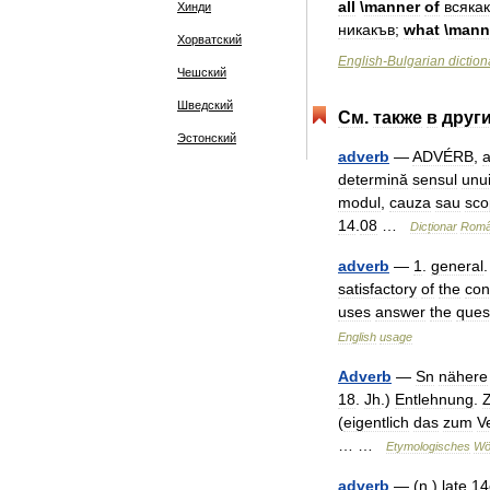
all
\
manner
of
всяка
Хинди
никакъв
;
what
\
mann
Хорватский
English
-
Bulgarian
diction
Чешский
Шведский
См
.
также
в
друг
Эстонский
adverb
—
ADVÉRB
,
determină
sensul
unu
modul
,
cauza
sau
sco
14
.
08
…
Dicționar
Rom
adverb
—
1
.
general
satisfactory
of
the
con
uses
answer
the
ques
English
usage
Adverb
—
Sn
nähere
18
.
Jh
.)
Entlehnung
.
(
eigentlich
das
zum
V
… …
Etymologisches
Wö
adverb
— (
n
.)
late
14