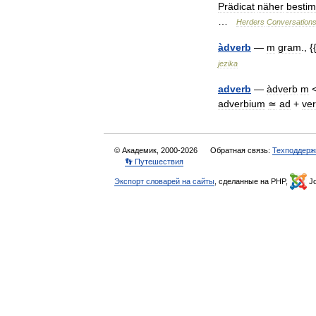
Prädicat
näher
besti
…
Herders
Conversation
àdverb
—
m
gram
., {
jezika
adverb
—
àdverb
m
adverbium
≃
ad
+
ve
© Академик, 2000-2026
Обратная связь:
Техподдерж
👣 Путешествия
Экспорт словарей на сайты
, сделанные на PHP,
Jo