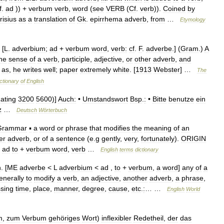
f
.
ad
)) +
verbum
verb
,
word
(
see
VERB
(
Cf
.
verb
)).
Coined
by
risius
as
a
translation
of
Gk
.
epirrhema
adverb
,
from
…
Etymology
 [
L
.
adverbium
;
ad
+
verbum
word
,
verb:
cf
.
F
.
adverbe
.] (
Gram
.)
A
he
sense
of
a
verb
,
participle
,
adjective
,
or
other
adverb
,
and
;
as
,
he
writes
well
;
paper
extremely
white
. [
1913
Webster
] …
The
ctionary
of
English
ating
3200
5600
)]
Auch:
•
Umstandswort
Bsp
.
:
•
Bitte
benutze
ein
z
…
Deutsch
Wörterbuch
Grammar
▪
a
word
or
phrase
that
modifies
the
meaning
of
an
er
adverb
,
or
of
a
sentence
(
e
.
g
gently
,
very
,
fortunately
).
ORIGIN
ad
to
+
verbum
word
,
verb
…
English
terms
dictionary
n
. [
ME
adverbe
<
L
adverbium
<
ad
,
to
+
verbum
,
a
word
]
any
of
a
enerally
to
modify
a
verb
,
an
adjective
,
another
adverb
,
a
phrase
,
sing
time
,
place
,
manner
,
degree
,
cause
,
etc
.
:
… …
English
World
m
,
zum
Verbum
gehöriges
Wort
)
inflexibler
Redetheil
,
der
das