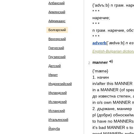
Албанский
{'
advъ:b
}
n
грам
.
нар
* * *
Армянский
наречие
;
Африкаанс
* * *
n
грам
.
наречие
,
обс
Болгарский
* * *
Венгерский
adverb
[´
ædvə:b
]
n
ез
Греческий
English
-
Bulgarian
diction
Грузинский
manner
2
Датский
{'
mænə
}
Иврит
1
.
начин
in
/
after
this
MANNER
Индонезийский
in
a
MANNER
(
of
spe
Ирландский
до
известна
степен
,
Исландский
in
o
/
s
own
MANNER
2
.
държане
,
маниер
Испанский
pl
(
добри
)
обноски
/
м
Итальянский
to
have
no
MANNERs
it
'
s
bad
MANNER
s
to
Йоруба
good
MANNERs
добр