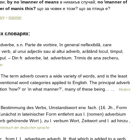
кви
;
by
no
\
manner
of
means
в
никакъв
случай
;
no
\
manner
of
er
of
manis
this
?
що
за
човек
е
този
?
що
за
птица
е
?
ary
manner
>
их
словарях:
adverbe
,
s
.
n
.
Parte
de
vorbire
,
în
general
neflexibilă
,
care
i
verb
,
al
unui
adjectiv
sau
al
altui
adverb
,
arătând
locul
,
timpul
,
pul
. –
Din
fr
.
adverbe
,
lat
.
adverbium
.
Trimis
de
ana
zecheru
,
ân
.
The
term
adverb
covers
a
wide
variety
of
words
,
and
is
the
least
ventional
word
categories
applied
to
English
.
The
principal
adverb
tion
‘
how
?’
or
‘
in
what
manner
?’,
many
of
these
being
… …
Modern
Bestimmung
des
Verbs
,
Umstandswort
erw
.
fach
. (
16
.
Jh
.,
Form
Zunächst
in
lateinischer
Form
entlehnt
aus
l
. (
nomen
)
adverbium
erb
gehörende
Wort
),
zu
l
.
verbum
Wort
,
Zeitwort
und
l
.
ad
hinzu
,
rterbuch
der
deutschen
sprache
c
.,
from
L
.
L
.
adverbium
adverb
,
lit
.
that
which
is
added
to
a
verb
,