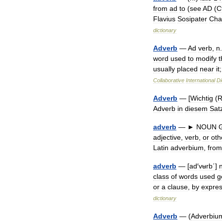
from
ad
to
(
see
AD
(
C
Flavius
Sosipater
Cha
dictionary
Adverb
—
Ad
verb
,
n
.
word
used
to
modify
t
usually
placed
near
it
Collaborative
International
Di
Adverb
— [
Wichtig
(
R
Adverb
in
diesem
Sat
adverb
—
►
NOUN
adjective
,
verb
,
or
oth
Latin
adverbium
,
from
adverb
— [
ad
′
vʉrb΄
]
class
of
words
used
g
or
a
clause
,
by
expres
dictionary
Adverb
— (
Adverbiu