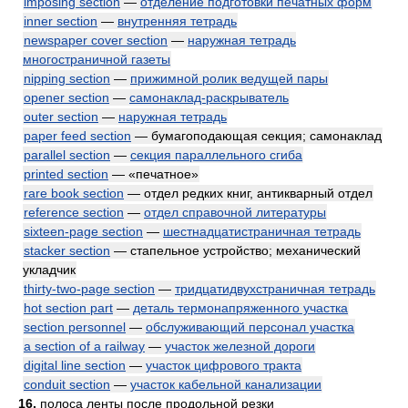
imposing section
—
отделение подготовки печатных форм
inner section
—
внутренняя тетрадь
newspaper cover section
—
наружная тетрадь
многостраничной газеты
nipping section
—
прижимной ролик ведущей пары
opener section
—
самонаклад-раскрыватель
outer section
—
наружная тетрадь
paper feed section
— бумагоподающая секция; самонаклад
parallel section
—
секция параллельного сгиба
printed section
— «печатное»
rare book section
— отдел редких книг, антикварный отдел
reference section
—
отдел справочной литературы
sixteen-page section
—
шестнадцатистраничная тетрадь
stacker section
— стапельное устройство; механический
укладчик
thirty-two-page section
—
тридцатидвухстраничная тетрадь
hot section part
—
деталь термонапряженного участка
section personnel
—
обслуживающий персонал участка
a section of a railway
—
участок железной дороги
digital line section
—
участок цифрового тракта
conduit section
—
участок кабельной канализации
16.
полоса ленты после продольной резки