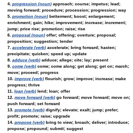
4.
progression (noun)
approach; course; impetus; lead;
moving forward; procedure; procession; progression; way
5.
promotion (noun)
betterment; boost; enlargement;
enrichment; gain; hike; improvement; increase; increment;
jump; price rise; promotion; raise; rise
6.
proposal (noun)
offer; offering; overture; proposal;
proposition; suggestion; tender
7.
accelerate (verb)
accelerate; bring forward; hasten;
precipitate; quicken; speed up; update
8.
adduce (verb)
adduce; allege; cite; lay; present
9.
come (verb)
come; come along; get along; get on; march;
move; proceed; progress
10.
improve (verb)
flourish; grow; improve; increase; make
progress; thrive
11.
loan (verb)
lend; loan; offer
12.
move forward (verb)
go forward; move forward; move on;
push forward; set forward
13.
promote (verb)
dignify; elevate; exalt; jump; prefer;
profit; promote; raise; upgrade
14.
propose (verb)
bring to view; broach; deliver; introduce;
propose; propound; submit; suggest