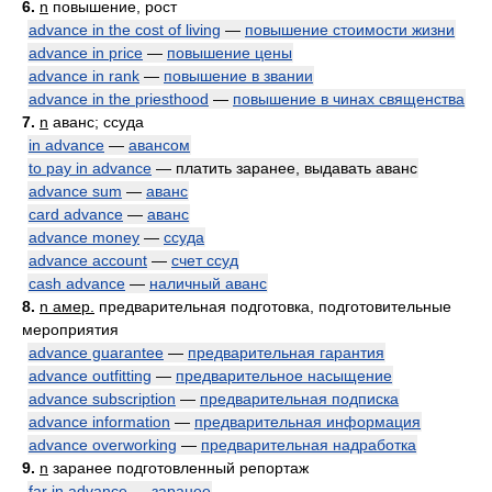
6.
n
повышение, рост
advance in the cost of living
—
повышение стоимости жизни
advance in price
—
повышение цены
advance in rank
—
повышение в звании
advance in the priesthood
—
повышение в чинах священства
7.
n
аванс; ссуда
in advance
—
авансом
to pay in advance
— платить заранее, выдавать аванс
advance sum
—
аванс
card advance
—
аванс
advance money
—
ссуда
advance account
—
счет ссуд
cash advance
—
наличный аванс
8.
n амер.
предварительная подготовка, подготовительные
мероприятия
advance guarantee
—
предварительная гарантия
advance outfitting
—
предварительное насыщение
advance subscription
—
предварительная подписка
advance information
—
предварительная информация
advance overworking
—
предварительная надработка
9.
n
заранее подготовленный репортаж
far in advance
—
заранее