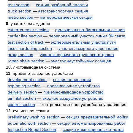
tent section
—
секция разборной палатки
truck section
—
автотранспортная секция
metro section
—
метеорологическая секция
9.
участок охлаждения
cutter-creaser section
—
фальцевально-биговальная секция
carrier line section
—
переприемный участок линии ВЧ связи
test section of track
—
экспериментальный участок пути
laser-hardening section
—
участок лазерного упрочнения
group section
—
участок первичного группового тракта
rotten shale section
—
участок неустойчивых сланцев
10.
листовыводная система
11.
приёмно-выводное устройство
development section
—
секция проявления
aspirating section
—
провеивающее устройство
delivery section
—
приемно-выводное устройство
air inlet section
—
входное воздушное устройство
control section
— контрольное звено; устройство управления
12.
сушильная секция
preliminary washing section
—
секция предварительной мойки
automatic work section
—
секция автоматизированных работ
Inspection Report Section
—
секция инспекционных отчетов