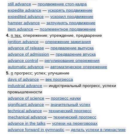
still advance
—
продвижение стоп-кадра
expedite advance
—
ускорять продвижение
expedited advance
—
ускорил продвижение
hamper advance
—
затруднять продвижение
item advance
—
поэлементное продвижение
4.
n тех.
опережение; упреждение, предварение
ignition advance
—
опережение зажигания
advance of release
—
предварение выпуска
advance of admission
—
предварение впуска
advance control
—
регулирование опережения
automatic advance
—
автоматическое опережение
5.
n
прогресс; успех; улучшение
days of advance
—
век прогресса
industrial advance
— индустриальный прогресс, успехи
промышленности
advance of science
—
прогресс науки
significant advance
—
значительный успех
technical advance
—
технический прогресс
mechanical advance
—
технический прогресс
advance in the talks
—
успехи на переговорах
advance forward in gymnastic
—
делать успехи в гимнастике