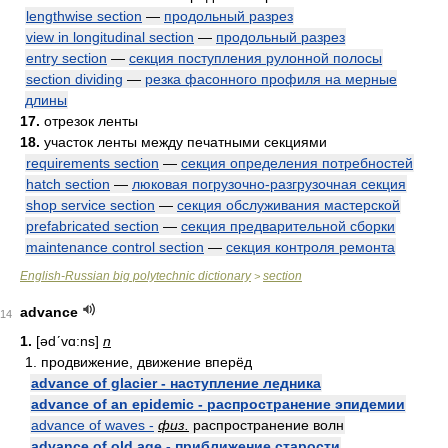
lengthwise section
—
продольный разрез
view in longitudinal section
—
продольный разрез
entry section
—
секция поступления рулонной полосы
section dividing
—
резка фасонного профиля на мерные
длины
17.
отрезок ленты
18.
участок ленты между печатными секциями
requirements section
—
секция определения потребностей
hatch section
—
люковая погрузочно-разгрузочная секция
shop service section
—
секция обслуживания мастерской
prefabricated section
—
секция предварительной сборки
maintenance control section
—
секция контроля ремонта
English-Russian big polytechnic dictionary
section
>
advance
14
1.
[ədʹvɑ:ns]
n
1. продвижение, движение вперёд
advance of glacier - наступление ледника
advance of an epidemic - распространение эпидемии
advance of waves -
физ.
распространение волн
advance of old age - приближение старости