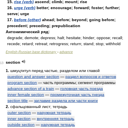
15.
rise (verb)
ascend; climb; mount; rise
16.
urge (verb)
better; encourage; forward; foster; further;
serve; urge
17.
before (other)
ahead; before; beyond; going before;
precedent; preceding; prepublication
Антонимический ряд:
degrade; demote; depress; halt; hesitate; hinder; oppose; recall;
recede; retard; retreat; retrogress; return; stand; stop; withhold
English-Russian base dictionary
advance
>
section
13
1.
шмуцтитул перед частью, разделом или главой
question and answer section
—
раздел вопросов и ответов
program section
— часть программы; сегмент программы
advance section of a train
—
головная часть поезда
inner female section
—
промежуточная часть гнезда
section title
—
заглавие раздела или части книги
2.
сфальцованный лист; тетрадь
outer section
—
наружная тетрадь
inner section
—
внутренняя тетрадь
outside section
—
наружная тетрадь