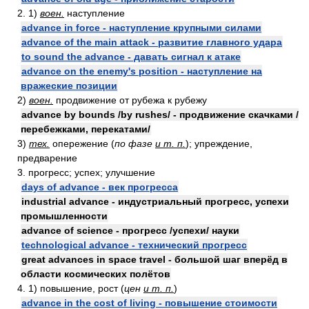
2. 1)
воен.
наступление
advance in force - наступление крупными силами
advance of the main attack - развитие главного удара
to sound the advance - давать сигнал к атаке
advance on the enemy's position - наступление на
вражеские позиции
2)
воен.
продвижение от рубежа к рубежу
advance by bounds /by rushes/ - продвижение скачками /
перебежками, перекатами/
3)
тех.
опережение (
по фазе
и т. п.
); упреждение,
предварение
3. прогресс; успех; улучшение
days of advance - век прогресса
industrial advance - индустриальный прогресс, успехи
промышленности
advance of science - прогресс /успехи/ науки
technological advance - технический прогресс
great advances in space travel - большой шаг вперёд в
области космических полётов
4. 1) повышение, рост (
цен
и т. п.
)
advance in the cost of living - повышение стоимости