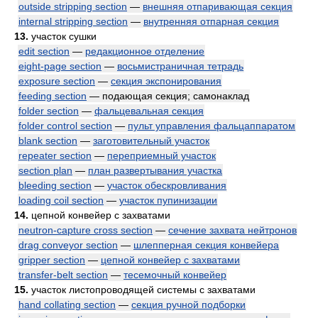
outside stripping section
—
внешняя отпаривающая секция
internal stripping section
—
внутренняя отпарная секция
13.
участок сушки
edit section
—
редакционное отделение
eight-page section
—
восьмистраничная тетрадь
exposure section
—
секция экспонирования
feeding section
— подающая секция; самонаклад
folder section
—
фальцевальная секция
folder control section
—
пульт управления фальцаппаратом
blank section
—
заготовительный участок
repeater section
—
переприемный участок
section plan
—
план развертывания участка
bleeding section
—
участок обескровливания
loading coil section
—
участок пупинизации
14.
цепной конвейер с захватами
neutron-capture cross section
—
сечение захвата нейтронов
drag conveyor section
—
шлепперная секция конвейера
gripper section
—
цепной конвейер с захватами
transfer-belt section
—
тесемочный конвейер
15.
участок листопроводящей системы с захватами
hand collating section
—
секция ручной подборки