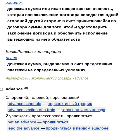
задаток
денежная сумма или иная вещественная ценность,
которая при заключении договора передается одной
стороной другой стороне в счет причитающейся по
договору суммы для того, чтобы удостоверить
заключение договора и обеспечить исполнение
вытекающих из него обязательств
-----
Банки/Банковские операции
аванс
денежная сумма, выдаваемая в счет предстоящих
платежей на определенных условиях
Англо-русский экономический словарь
advance
>
advance
16
1.
передний; головной; перспективный
advance schedule
—
перспективный график
advance section of a train
—
головная часть поезда
2.
упреждать; прогрессировать; продвигаться
net an advance
—
продвигаться
lead the advance
—
продвигаться в первом эшелоне