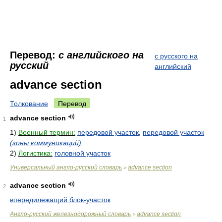
Перевод:
с английского на
с русского на
русский
английский
advance section
Толкование
Перевод
advance section
1
1)
Военный термин:
передовой участок
,
передовой участок
(зоны коммуникаций)
2)
Логистика:
головной участок
Универсальный англо-русский словарь
advance section
>
advance section
2
впередилежащий блок-участок
Англо-русский железнодорожный словарь
advance section
>