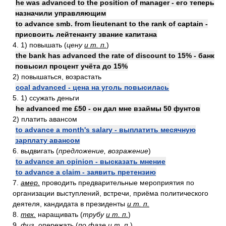
he was advanced to the position of manager - его теперь
назначили управляющим
to advance smb. from lieutenant to the rank of captain -
присвоить лейтенанту звание капитана
4. 1) повышать (
цену
и т. п.
)
the bank has advanced the rate of discount to 15% - банк
повысил процент учёта до 15%
2) повышаться, возрастать
coal advanced - цена на уголь повысилась
5. 1) ссужать деньги
he advanced me £50 - он дал мне взаймы 50 фунтов
2) платить авансом
to advance a month's salary - выплатить месячную
зарплату авансом
6. выдвигать (
предложение, возражение
)
to advance an opinion - высказать мнение
to advance a claim - заявить претензию
7.
амер.
проводить предварительные мероприятия по
организации выступлений, встречи, приёма политического
деятеля, кандидата в президенты
и т. п.
8.
тех.
наращивать (
трубу
и т. п.
)
9.
физ.
опережать (
по фазе
и т. п.
)