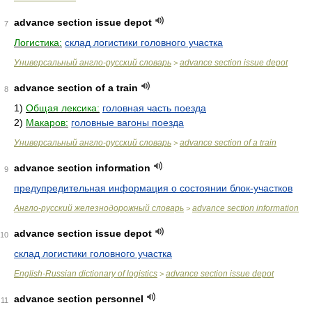
advance section issue depot
7
Логистика:
склад логистики головного участка
Универсальный англо-русский словарь
advance section issue depot
>
advance section of a train
8
1)
Общая лексика:
головная часть поезда
2)
Макаров:
головные вагоны поезда
Универсальный англо-русский словарь
advance section of a train
>
advance section information
9
предупредительная информация о состоянии блок-участков
Англо-русский железнодорожный словарь
advance section information
>
advance section issue depot
10
склад логистики головного участка
English-Russian dictionary of logistics
advance section issue depot
>
advance section personnel
11