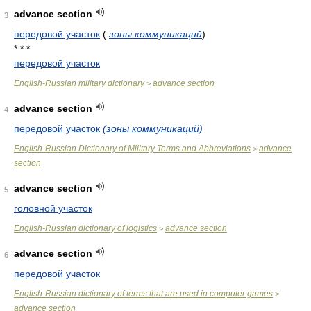
advance section
3
передовой участок
(
зоны коммуникаций
)
* * *
передовой участок
English-Russian military dictionary
advance section
>
advance section
4
передовой участок
(зоны коммуникаций)
English-Russian Dictionary of Military Terms and Abbreviations
advance
>
section
advance section
5
головной участок
English-Russian dictionary of logistics
advance section
>
advance section
6
передовой участок
English-Russian dictionary of terms that are used in computer games
>
advance section