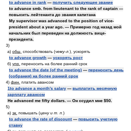
to advance in rank
—
получить следующее звание
to advance smb. from lieutenant to the rank of captain —
повысить лейтенанта до звания капитана
My supervisor was advanced to the position of vice-
president about a year ago. — Примерно год назад мой
начальник был переведен на должность вице-
президента.
3)
а)
общ.
способствовать
(
чему-л.
)
, ускорять
to advance growth
—
ускорять рост
б)
упр.
переносить на более ранний срок
to advance the date (of the meeting)
—
переносить день
(собрания) на более ранний срок
4)
фин.
платить авансом
1to advance a month's salary
—
выплатить месячную
зарплату авансом
He advanced me fifty dollars. — Он ссудил мне $50.
5)
а)
эк.
повышать
(
цену и т. п.
)
to advance the rate of discount
—
повысить учетную
ставку