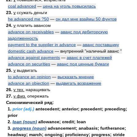
coal advanced
—
цена на уголь повысилась
23.
v
ссужать деньги
he advanced me ?50
—
он дал мне взаймы 50 фунтов
24.
v
платить авансом
advance on receivables
—
аванс под дебиторскую
задолженность
payment to the supplier in advance
—
аванс поставщику
domestic cash advance
— внутренний "наличный аванс "
advance against payments
—
аванс в счет платежей
advance on securities
—
аванс под ценные бумаги
25.
v
выдвигать
to advance an opinion
—
высказать мнение
advance an objection
—
выдвигать возражение
26.
v тех.
наращивать
27.
v физ.
опережать
Синонимический ряд:
1.
prior (adj.)
antecedent; anterior; precedent; preceding;
prior
2.
loan (noun)
allowance; credit; loan
3.
progress (noun)
advancement; anabasis; furtherance;
headway; march; ongoing; proficiency; progress; stride