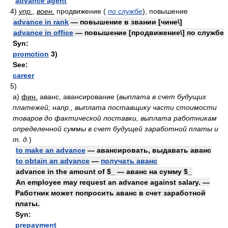
advance agent
4)
упр.
,
воен.
продвижение
(
по службе
)
, повышение
advance in rank
— повышение в звании [чине\]
advance in office
— повышение [продвижение\] по службе
Syn:
promotion
3)
See:
career
5)
а)
фин.
аванс, авансирование
(
выплата в счет будущих
платежей; напр., выплата поставщику части стоимости
товаров до фактической поставки, выплата работникам
определенной суммы в счет будущей заработной платы и
т. д.
)
to make an advance
— авансировать, выдавать аванс
to obtain an advance
—
получать аванс
advance in the amount of $_ — аванс на сумму $_
An employee may request an advance against salary. —
Работник может попросить аванс в счет заработной
платы.
Syn:
prepayment