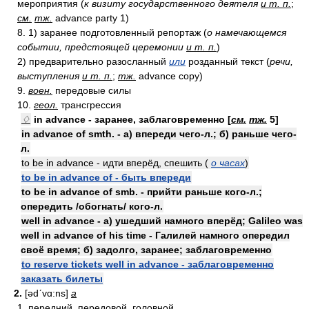
мероприятия (
к визиту государственного деятеля
и т. п.
;
см.
тж.
advance party 1)
8. 1) заранее подготовленный репортаж (
о намечающемся
событии, предстоящей церемонии
и т. п.
)
2) предварительно разосланный
или
розданный текст (
речи,
выступления
и т. п.
;
тж.
advance copy)
9.
воен.
передовые силы
10.
геол.
трансгрессия
♢
in advance - заранее, заблаговременно [
см.
тж.
5]
in advance of smth. - а) впереди чего-л.; б) раньше чего-
л.
to be in advance - идти вперёд, спешить (
о часах
)
to be in advance of - быть впереди
to be in advance of smb. - прийти раньше кого-л.;
опередить /обогнать/ кого-л.
well in advance - а) ушедший намного вперёд; Galileo was
well in advance of his time - Галилей намного опередил
своё время; б) задолго, заранее; заблаговременно
to reserve tickets well in advance - заблаговременно
заказать билеты
2.
[ədʹvɑ:ns]
a
1. передний, передовой, головной