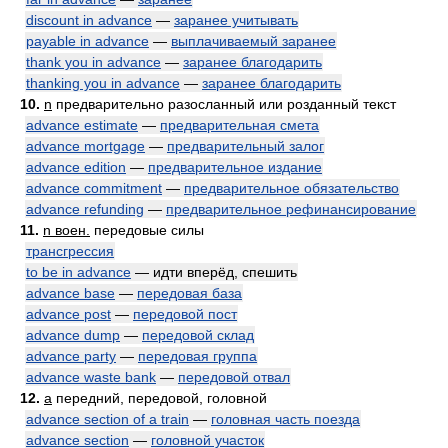
discount in advance
—
заранее учитывать
payable in advance
—
выплачиваемый заранее
thank you in advance
—
заранее благодарить
thanking you in advance
—
заранее благодарить
10.
n
предварительно разосланный или розданный текст
advance estimate
—
предварительная смета
advance mortgage
—
предварительный залог
advance edition
—
предварительное издание
advance commitment
—
предварительное обязательство
advance refunding
—
предварительное рефинансирование
11.
n воен.
передовые силы
трансгрессия
to be in advance
— идти вперёд, спешить
advance base
—
передовая база
advance post
—
передовой пост
advance dump
—
передовой склад
advance party
—
передовая группа
advance waste bank
—
передовой отвал
12.
a
передний, передовой, головной
advance section of a train
—
головная часть поезда
advance section
—
головной участок