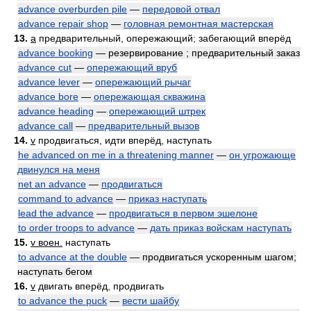
advance overburden pile
—
передовой отвал
advance repair shop
—
головная ремонтная мастерская
13.
a
предварительный, опережающий; забегающий вперёд
advance booking
— резервирование ; предварительный заказ
advance cut
—
опережающий вруб
advance lever
—
опережающий рычаг
advance bore
—
опережающая скважина
advance heading
—
опережающий штрек
advance call
—
предварительный вызов
14.
v
продвигаться, идти вперёд, наступать
he advanced on me in a threatening manner
—
он угрожающе
двинулся на меня
net an advance
—
продвигаться
command to advance
—
приказ наступать
lead the advance
—
продвигаться в первом эшелоне
to order troops to advance
—
дать приказ войскам наступать
15.
v воен.
наступать
to advance at the double
— продвигаться ускоренным шагом;
наступать бегом
16.
v
двигать вперёд, продвигать
to advance the puck
—
вести шайбу