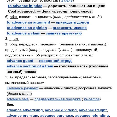
б)
эк.
повышаться, возрастать
(
в цене
)
to advance in price
— дорожать, повышаться в цене
Coal advanced. — Цена на уголь повысилась.
6)
общ.
вносить, выдвигать
(
план, предложение и т. д.
)
to advance an argument
—
приводить довод
to advance an opinion
—
высказать мнение
to advance a claim
—
заявить претензию
3.
прил.
1)
общ.
передовой; передний; головной
(
напр., о вагонах
)
;
продвинутый
(
напр., о курсе обучения
)
; продвинутый,
подготовленный
(
об учащихся, студентах и т. п.
)
advance guard
—
передовой отряд
advance section of a train
— головная часть [головные
вагоны\] поезда
2)
эк.
предварительный, заблаговременный; авансовый,
выплаченный авансом
1advance payment
— авансовый платеж; досрочная выплата
(
долга и т. п.
)
advance sale
—
предварительная продажа
(
билетов
)
See:
advance advertising
,
advance dividend
,
advance freight
,
advance premium
,
advance purchase
,
advance refunding
,