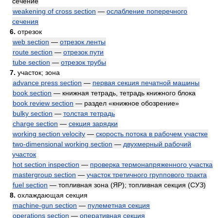
сечение
weakening of cross section
—
ослабление поперечного
сечения
6.
отрезок
web section
—
отрезок ленты
route section
—
отрезок пути
tube section
—
отрезок трубы
7.
участок; зона
advance press section
—
первая секция печатной машины
book section
— книжная тетрадь, тетрадь книжного блока
book review section
— раздел «книжное обозрение»
bulky section
—
толстая тетрадь
charge section
—
секция зарядки
working section velocity
—
скорость потока в рабочем участке
two-dimensional working section
—
двухмерный рабочий
участок
hot section inspection
—
проверка термонапряженного участка
mastergroup section
—
участок третичного группового тракта
fuel section
— топливная зона (ЯР); топливная секция (СУЗ)
8.
охлаждающая секция
machine-gun section
—
пулеметная секция
operations section
—
оперативная секция