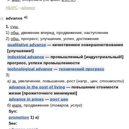
НБАРС
advance
>
advance
15
1.
сущ.
1)
общ.
движение вперед, продвижение; наступление
2)
общ.
прогресс; улучшение, успех, достижение
qualitative advance
— качественное совершенствование
[улучшение\]
industrial advance
— промышленный [индустриальный\]
прогресс, успехи промышленности
technological advance
—
технический прогресс
3)
а)
эк.
увеличение, повышение, рост
(
напр., цен, стоимости
)
advance in the cost of living
— повышение стоимости
жизни [прожиточного минимума\]
advance in prices
—
рост цен
б)
марк.
продвижение
(
товаров, услуг
)
Syn:
promotion
1) а)
See: