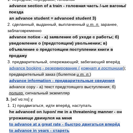
advance section of a train - головная часть /-ые вагоны/
поезда
an advance student = advanced student 3)
2. сделанный, выданный, выплаченный
и т. п.
заранее,
заблаговременно
advance notice - а) заявление об уходе с работы; б)
уведомление о (предстоящем) увольнении; в)
объявление о предстоящем поступлении книги в
продажу
3. предварительный, опережающий; забегающий вперёд
advance booking - резервирование (
комнат в гостинице
);
предварительный заказ (
билетов
и т. п.
)
advance information - предварительные сведения
advance copy - а) текст предстоящего выступления; б)
полигр.
сигнальный экземпляр
3.
[ədʹvɑ:ns]
v
1. 1) продвигаться, идти вперёд, наступать
he advanced on /upon/ me in a threatening manner - он
угрожающе двинулся на меня
to advance at a great rate - быстро двигаться вперёд
to advance in years - стареть