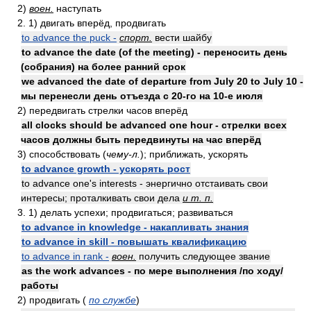
2)
воен.
наступать
2. 1) двигать вперёд, продвигать
to advance the puck -
спорт.
вести шайбу
to advance the date (of the meeting) - переносить день
(собрания) на более ранний срок
we advanced the date of departure from July 20 to July 10 -
мы перенесли день отъезда с 20-го на 10-е июля
2) передвигать стрелки часов вперёд
all clocks should be advanced one hour - стрелки всех
часов должны быть передвинуты на час вперёд
3) способствовать (
чему-л.
); приближать, ускорять
to advance growth - ускорять рост
to advance one's interests - энергично отстаивать свои
интересы; проталкивать свои дела
и т. п.
3. 1) делать успехи; продвигаться; развиваться
to advance in knowledge - накапливать знания
to advance in skill - повышать квалификацию
to advance in rank -
воен.
получить следующее звание
as the work advances - по мере выполнения /по ходу/
работы
2) продвигать (
по службе
)