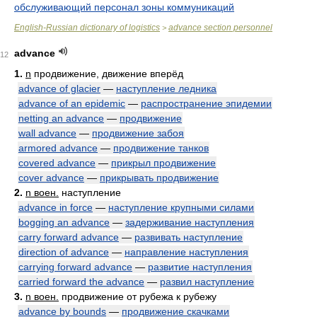
обслуживающий персонал зоны коммуникаций
English-Russian dictionary of logistics
advance section personnel
>
advance
12
1.
n
продвижение, движение вперёд
advance of glacier
—
наступление ледника
advance of an epidemic
—
распространение эпидемии
netting an advance
—
продвижение
wall advance
—
продвижение забоя
armored advance
—
продвижение танков
covered advance
—
прикрыл продвижение
cover advance
—
прикрывать продвижение
2.
n воен.
наступление
advance in force
—
наступление крупными силами
bogging an advance
—
задерживание наступления
carry forward advance
—
развивать наступление
direction of advance
—
направление наступления
carrying forward advance
—
развитие наступления
carried forward the advance
—
развил наступление
3.
n воен.
продвижение от рубежа к рубежу
advance by bounds
—
продвижение скачками