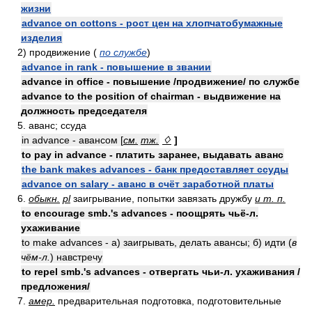
жизни
advance on cottons - рост цен на хлопчатобумажные
изделия
2) продвижение (
по службе
)
advance in rank - повышение в звании
advance in office - повышение /продвижение/ по службе
advance to the position of chairman - выдвижение на
должность председателя
5. аванс; ссуда
in advance - авансом [
см.
тж.
♢
]
to pay in advance - платить заранее, выдавать аванс
the bank makes advances - банк предоставляет ссуды
advance on salary - аванс в счёт заработной платы
6.
обыкн.
pl
заигрывание, попытки завязать дружбу
и т. п.
to encourage smb.'s advances - поощрять чьё-л.
ухаживание
to make advances - а) заигрывать, делать авансы; б) идти (
в
чём-л.
) навстречу
to repel smb.'s advances - отвергать чьи-л. ухаживания /
предложения/
7.
амер.
предварительная подготовка, подготовительные