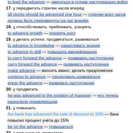
to lead the advance
—
двигаться в голове наступающих войск
17.
v
передвигать стрелки часов вперёд
all clocks should be advanced one hour
—
стрелки всех часов
должны быть передвинуты на час вперёд
18.
v
способствовать; приближать, ускорять
to advance growth
—
ускорять рост
19.
v
делать успехи; продвигаться; развиваться
to advance in knowledge
—
накапливать знания
to advance in skill
—
повышать квалификацию
to carry forward the advance
—
развивать наступление
carry forward the advance
—
развивать наступление
make advance
— вносить аванс; делать предложение
continue to advance
—
продолжать развиваться
press the advance
—
развивать наступление
20.
v
продвигать
he was advanced to the position of manager
—
его теперь
назначили управляющим
21.
v
повышать
the bank has advanced the rate of discount to 15%
— банк
повысил процент учёта до 15%
be on the advance
—
повышаться
22.
v
повышаться, возрастать