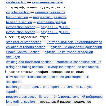
inside section
—
внутренняя тетрадь
3.
параграф; раздел; подраздел; часть
impeller section
—
импеллерная часть
lead-in section
—
направляющая часть
to head a section
—
озаглавить раздел
introdaction section
—
раздел ВВЕДЕНИЕ
introduction section
—
раздел ВВЕДЕНИЕ
4.
секция; отделение; отдел
stabilizer center section
—
центральная секция стабилизатора
collation of reports section
—
отделение обработки донесений
Space Control Section
—
отделение контроля складской
площади
welding and fabricated section
—
монтажно-сварочная секция
sizing and baling section
—
складское отделение сортировки
5.
разрез; сечение; профиль; поперечное сечение
slow-neutron cross section
—
сечение для медленных
нейтронов
section girth
—
периметр поперечного сечения корпуса
корабля
neutron cross section library
—
библиотека сечений нейтронов
longitudinal section
— продольный разрез, продольное