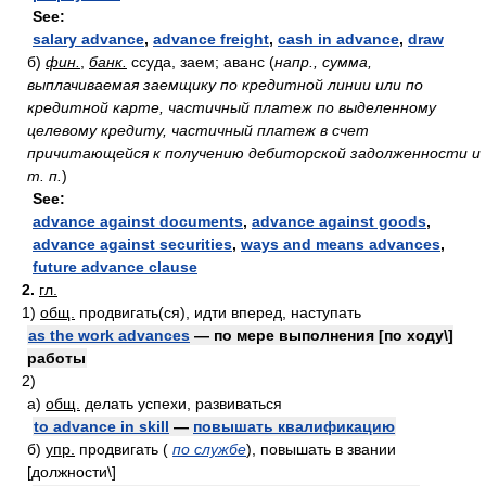
See:
salary advance
,
advance freight
,
cash in advance
,
draw
б)
фин.
,
банк.
ссуда, заем; аванс
(
напр., сумма,
выплачиваемая заемщику по кредитной линии или по
кредитной карте, частичный платеж по выделенному
целевому кредиту, частичный платеж в счет
причитающейся к получению дебиторской задолженности и
т. п.
)
See:
advance against documents
,
advance against goods
,
advance against securities
,
ways and means advances
,
future advance clause
2.
гл.
1)
общ.
продвигать(ся), идти вперед, наступать
as the work advances
— по мере выполнения [по ходу\]
работы
2)
а)
общ.
делать успехи, развиваться
to advance in skill
—
повышать квалификацию
б)
упр.
продвигать
(
по службе
)
, повышать в звании
[должности\]