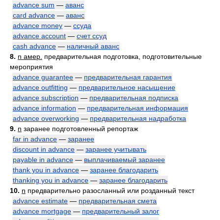
advance sum
—
аванс
card advance
—
аванс
advance money
—
ссуда
advance account
—
счет ссуд
cash advance
—
наличный аванс
8.
n амер.
предварительная подготовка, подготовительные
мероприятия
advance guarantee
—
предварительная гарантия
advance outfitting
—
предварительное насыщение
advance subscription
—
предварительная подписка
advance information
—
предварительная информация
advance overworking
—
предварительная надработка
9.
n
заранее подготовленный репортаж
far in advance
—
заранее
discount in advance
—
заранее учитывать
payable in advance
—
выплачиваемый заранее
thank you in advance
—
заранее благодарить
thanking you in advance
—
заранее благодарить
10.
n
предварительно разосланный или розданный текст
advance estimate
—
предварительная смета
advance mortgage
—
предварительный залог