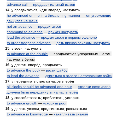
advance call
—
предварительный вызов
14.
v
продвигаться, идти вперёд, наступать
he advanced on me in a threatening manner
—
он угрожающе
двинулся на меня
net an advance
—
продвигаться
command to advance
—
приказ наступать
lead the advance
—
продвигаться в первом эшелоне
to order troops to advance
—
дать приказ войскам наступать
15.
v воен.
наступать
to advance at the double
— продвигаться ускоренным шагом;
наступать бегом
16.
v
двигать вперёд, продвигать
to advance the puck
—
вести шайбу
to lead the advance
—
двигаться в голове наступающих войск
17.
v
передвигать стрелки часов вперёд
all clocks should be advanced one hour
—
стрелки всех часов
должны быть передвинуты на час вперёд
18.
v
способствовать; приближать, ускорять
to advance growth
—
ускорять рост
19.
v
делать успехи; продвигаться; развиваться
to advance in knowledge
—
накапливать знания