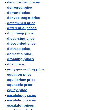
-
decontrolled prices
-
delivered price
-
demand price
-
derived target price
-
determined price
-
differential prices
-
dirt cheap price
-
disbursing price
-
discounted price
-
distress price
-
domestic price
-
dropping prices
-
dual price
-
entry-preventing price
-
equation price
-
equilibrium price
-
equitable price
-
equity price
-
escalating prices
-
escalation prices
-
escalator prices