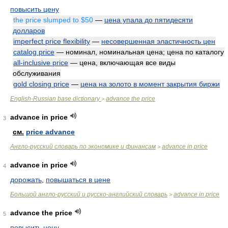
повысить цену
the price slumped to $50
—
цена упала до пятидесяти
долларов
imperfect price flexibility
—
несовершенная эластичность цен
catalog price
— номинал, номинальная цена; цена по каталогу
all-inclusive price
— цена, включающая все виды
обслуживания
gold closing price
—
цена на золото в момент закрытия биржи
English-Russian base dictionary
advance the price
>
advance in price
3
см.
price advance
Англо-русский словарь по экономике и финансам
advance in price
>
advance in price
4
дорожать
,
повышаться в цене
Большой англо-русский и русско-английский словарь
advance in price
>
advance the price
5
повысить цену