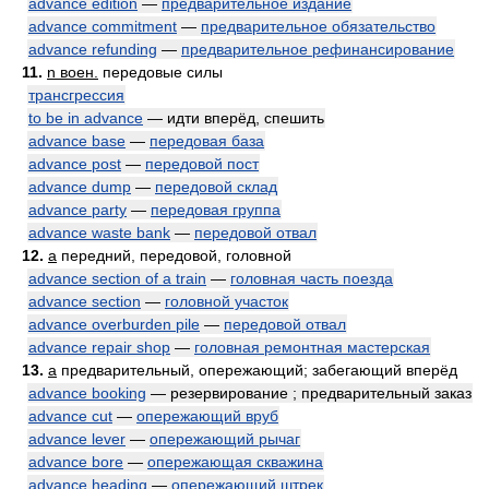
advance edition
—
предварительное издание
advance commitment
—
предварительное обязательство
advance refunding
—
предварительное рефинансирование
11.
n воен.
передовые силы
трансгрессия
to be in advance
— идти вперёд, спешить
advance base
—
передовая база
advance post
—
передовой пост
advance dump
—
передовой склад
advance party
—
передовая группа
advance waste bank
—
передовой отвал
12.
a
передний, передовой, головной
advance section of a train
—
головная часть поезда
advance section
—
головной участок
advance overburden pile
—
передовой отвал
advance repair shop
—
головная ремонтная мастерская
13.
a
предварительный, опережающий; забегающий вперёд
advance booking
— резервирование ; предварительный заказ
advance cut
—
опережающий вруб
advance lever
—
опережающий рычаг
advance bore
—
опережающая скважина
advance heading
—
опережающий штрек