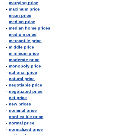
-
marrying price
-
maximum price
-
mean price
-
median price
-
median home prices
-
medium price
-
mercantile price
-
middle price
-
minimum price
-
moderate price
-
monopoly price
-
national price
-
natural price
-
negotiable price
-
negotiated price
-
net price
-
new prices
-
nominal price
-
nonflexible price
-
normal price
-
normalized price