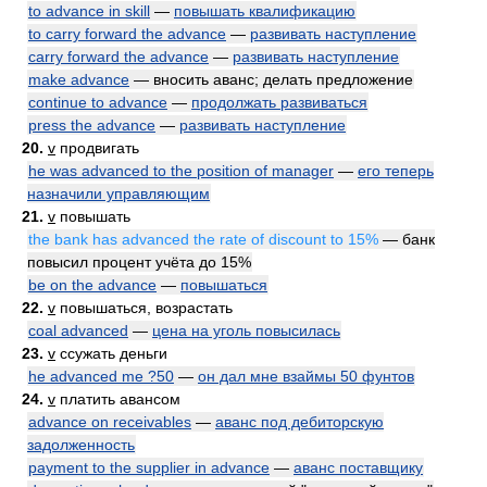
to advance in skill
—
повышать квалификацию
to carry forward the advance
—
развивать наступление
carry forward the advance
—
развивать наступление
make advance
— вносить аванс; делать предложение
continue to advance
—
продолжать развиваться
press the advance
—
развивать наступление
20.
v
продвигать
he was advanced to the position of manager
—
его теперь
назначили управляющим
21.
v
повышать
the bank has advanced the rate of discount to 15%
— банк
повысил процент учёта до 15%
be on the advance
—
повышаться
22.
v
повышаться, возрастать
coal advanced
—
цена на уголь повысилась
23.
v
ссужать деньги
he advanced me ?50
—
он дал мне взаймы 50 фунтов
24.
v
платить авансом
advance on receivables
—
аванс под дебиторскую
задолженность
payment to the supplier in advance
—
аванс поставщику