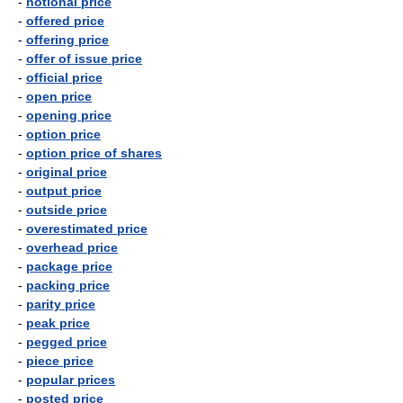
-
notional price
-
offered price
-
offering price
-
offer of issue price
-
official price
-
open price
-
opening price
-
option price
-
option price of shares
-
original price
-
output price
-
outside price
-
overestimated price
-
overhead price
-
package price
-
packing price
-
parity price
-
peak price
-
pegged price
-
piece price
-
popular prices
-
posted price