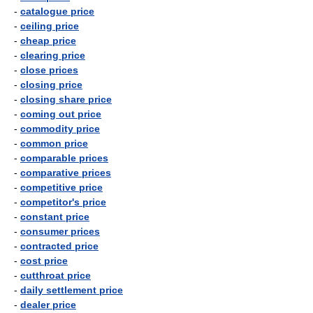
-
catalogue price
-
ceiling price
-
cheap price
-
clearing price
-
close prices
-
closing price
-
closing share price
-
coming out price
-
commodity price
-
common price
-
comparable prices
-
comparative prices
-
competitive price
-
competitor's price
-
constant price
-
consumer prices
-
contracted price
-
cost price
-
cutthroat price
-
daily settlement price
-
dealer price