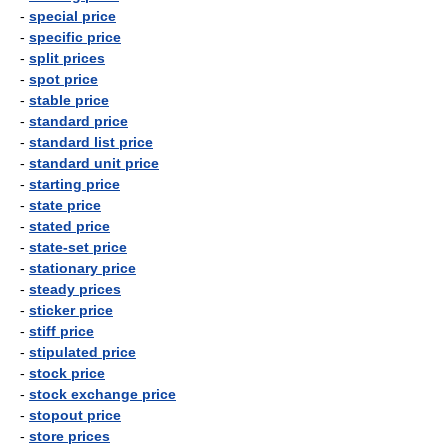
-
special price
-
specific price
-
split prices
-
spot price
-
stable price
-
standard price
-
standard list price
-
standard unit price
-
starting price
-
state price
-
stated price
-
state-set price
-
stationary price
-
steady prices
-
sticker price
-
stiff price
-
stipulated price
-
stock price
-
stock exchange price
-
stopout price
-
store prices