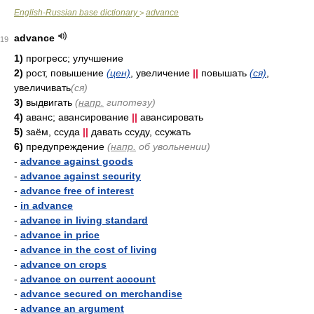
English-Russian base dictionary
advance
>
advance
19
1)
прогресс; улучшение
2)
рост, повышение
(цен)
, увеличение
||
повышать
(ся)
,
увеличивать
(ся)
3)
выдвигать
(
напр.
гипотезу)
4)
аванс; авансирование
||
авансировать
5)
заём, ссуда
||
давать ссуду, ссужать
6)
предупреждение
(
напр.
об увольнении)
-
advance against goods
-
advance against security
-
advance free of interest
-
in advance
-
advance in living standard
-
advance in price
-
advance in the cost of living
-
advance on crops
-
advance on current account
-
advance secured on merchandise
-
advance an argument