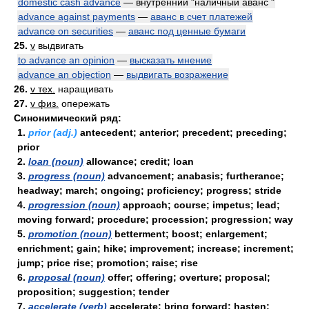
domestic cash advance
— внутренний "наличный аванс "
advance against payments
—
аванс в счет платежей
advance on securities
—
аванс под ценные бумаги
25.
v
выдвигать
to advance an opinion
—
высказать мнение
advance an objection
—
выдвигать возражение
26.
v тех.
наращивать
27.
v физ.
опережать
Синонимический ряд:
1.
prior (adj.)
antecedent; anterior; precedent; preceding;
prior
2.
loan (noun)
allowance; credit; loan
3.
progress (noun)
advancement; anabasis; furtherance;
headway; march; ongoing; proficiency; progress; stride
4.
progression (noun)
approach; course; impetus; lead;
moving forward; procedure; procession; progression; way
5.
promotion (noun)
betterment; boost; enlargement;
enrichment; gain; hike; improvement; increase; increment;
jump; price rise; promotion; raise; rise
6.
proposal (noun)
offer; offering; overture; proposal;
proposition; suggestion; tender
7.
accelerate (verb)
accelerate; bring forward; hasten;