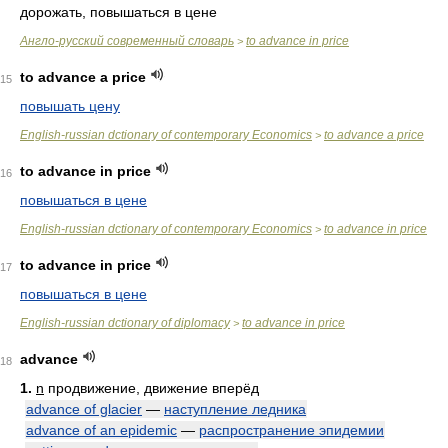
дорожать, повышаться в цене
Англо-русский современный словарь
to advance in price
>
to advance a price
15
повышать цену
English-russian dctionary of contemporary Economics
to advance a price
>
to advance in price
16
повышаться в цене
English-russian dctionary of contemporary Economics
to advance in price
>
to advance in price
17
повышаться в цене
English-russian dctionary of diplomacy
to advance in price
>
advance
18
1.
n
продвижение, движение вперёд
advance of glacier
—
наступление ледника
advance of an epidemic
—
распространение эпидемии