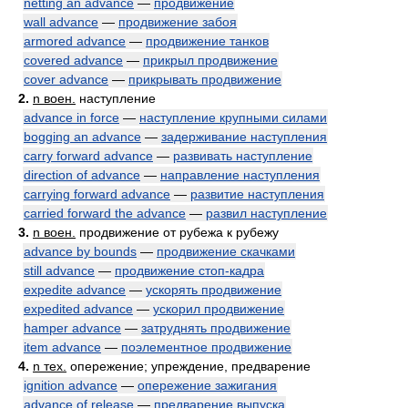
netting an advance
—
продвижение
wall advance
—
продвижение забоя
armored advance
—
продвижение танков
covered advance
—
прикрыл продвижение
cover advance
—
прикрывать продвижение
2.
n воен.
наступление
advance in force
—
наступление крупными силами
bogging an advance
—
задерживание наступления
carry forward advance
—
развивать наступление
direction of advance
—
направление наступления
carrying forward advance
—
развитие наступления
carried forward the advance
—
развил наступление
3.
n воен.
продвижение от рубежа к рубежу
advance by bounds
—
продвижение скачками
still advance
—
продвижение стоп-кадра
expedite advance
—
ускорять продвижение
expedited advance
—
ускорил продвижение
hamper advance
—
затруднять продвижение
item advance
—
поэлементное продвижение
4.
n тех.
опережение; упреждение, предварение
ignition advance
—
опережение зажигания
advance of release
—
предварение выпуска