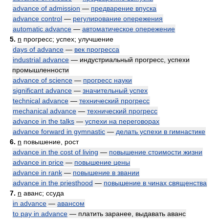
advance of admission
—
предварение впуска
advance control
—
регулирование опережения
automatic advance
—
автоматическое опережение
5.
n
прогресс; успех; улучшение
days of advance
—
век прогресса
industrial advance
— индустриальный прогресс, успехи
промышленности
advance of science
—
прогресс науки
significant advance
—
значительный успех
technical advance
—
технический прогресс
mechanical advance
—
технический прогресс
advance in the talks
—
успехи на переговорах
advance forward in gymnastic
—
делать успехи в гимнастике
6.
n
повышение, рост
advance in the cost of living
—
повышение стоимости жизни
advance in price
—
повышение цены
advance in rank
—
повышение в звании
advance in the priesthood
—
повышение в чинах священства
7.
n
аванс; ссуда
in advance
—
авансом
to pay in advance
— платить заранее, выдавать аванс