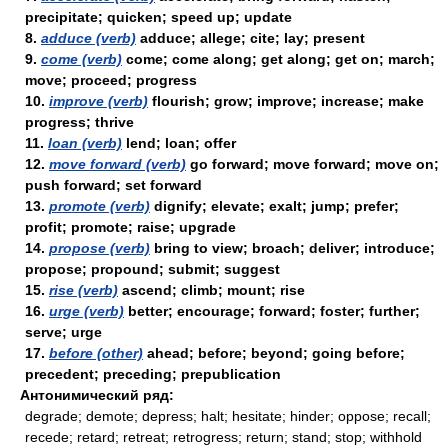
precipitate; quicken; speed up; update
8.
adduce (verb)
adduce; allege; cite; lay; present
9.
come (verb)
come; come along; get along; get on; march;
move; proceed; progress
10.
improve (verb)
flourish; grow; improve; increase; make
progress; thrive
11.
loan (verb)
lend; loan; offer
12.
move forward (verb)
go forward; move forward; move on;
push forward; set forward
13.
promote (verb)
dignify; elevate; exalt; jump; prefer;
profit; promote; raise; upgrade
14.
propose (verb)
bring to view; broach; deliver; introduce;
propose; propound; submit; suggest
15.
rise (verb)
ascend; climb; mount; rise
16.
urge (verb)
better; encourage; forward; foster; further;
serve; urge
17.
before (other)
ahead; before; beyond; going before;
precedent; preceding; prepublication
Антонимический ряд:
degrade; demote; depress; halt; hesitate; hinder; oppose; recall;
recede; retard; retreat; retrogress; return; stand; stop; withhold