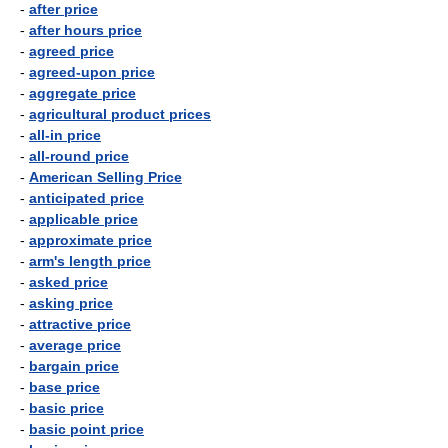
-
after price
-
after hours price
-
agreed price
-
agreed-upon price
-
aggregate price
-
agricultural product prices
-
all-in price
-
all-round price
-
American Selling Price
-
anticipated price
-
applicable price
-
approximate price
-
arm's length price
-
asked price
-
asking price
-
attractive price
-
average price
-
bargain price
-
base price
-
basic price
-
basic point price