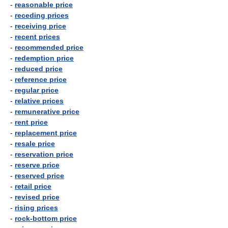
-
reasonable price
-
receding prices
-
receiving price
-
recent prices
-
recommended price
-
redemption price
-
reduced price
-
reference price
-
regular price
-
relative prices
-
remunerative price
-
rent price
-
replacement price
-
resale price
-
reservation price
-
reserve price
-
reserved price
-
retail price
-
revised price
-
rising prices
-
rock-bottom price