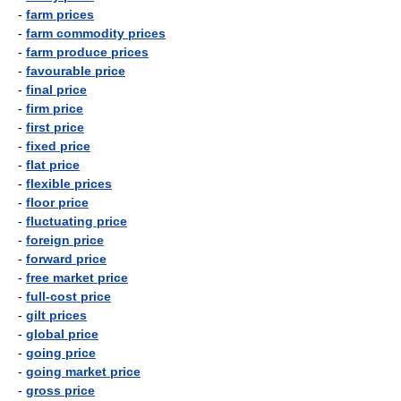
-
farm prices
-
farm commodity prices
-
farm produce prices
-
favourable price
-
final price
-
firm price
-
first price
-
fixed price
-
flat price
-
flexible prices
-
floor price
-
fluctuating price
-
foreign price
-
forward price
-
free market price
-
full-cost price
-
gilt prices
-
global price
-
going price
-
going market price
-
gross price