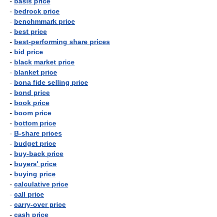
-
basis price
-
bedrock price
-
benchmmark price
-
best price
-
best-performing share prices
-
bid price
-
black market price
-
blanket price
-
bona fide selling price
-
bond price
-
book price
-
boom price
-
bottom price
-
B-share prices
-
budget price
-
buy-back price
-
buyers' price
-
buying price
-
calculative price
-
call price
-
carry-over price
-
cash price