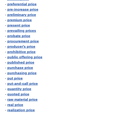
-
preferential price
-
pre-increase price
-
preliminary price
-
premium price
-
present price
-
prevailing prices
-
probate price
-
procurement price
-
producer's price
-
prohibitive price
-
public offering price
-
published price
-
purchase price
-
purchasing price
-
put price
-
put-and-call price
-
quantity price
-
quoted price
-
raw material price
-
real price
-
realization price