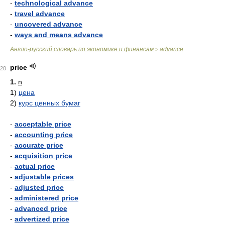
-
technological advance
-
travel advance
-
uncovered advance
-
ways and means advance
Англо-русский словарь по экономике и финансам
advance
>
price
20
1.
n
1)
цена
2)
курс ценных бумаг
-
acceptable price
-
accounting price
-
accurate price
-
acquisition price
-
actual price
-
adjustable prices
-
adjusted price
-
administered price
-
advanced price
-
advertized price