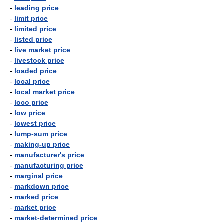
-
leading price
-
limit price
-
limited price
-
listed price
-
live market price
-
livestock price
-
loaded price
-
local price
-
local market price
-
loco price
-
low price
-
lowest price
-
lump-sum price
-
making-up price
-
manufacturer's price
-
manufacturing price
-
marginal price
-
markdown price
-
marked price
-
market price
-
market-determined price