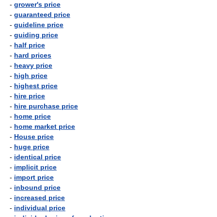
-
grower's price
-
guaranteed price
-
guideline price
-
guiding price
-
half price
-
hard prices
-
heavy price
-
high price
-
highest price
-
hire price
-
hire purchase price
-
home price
-
home market price
-
House price
-
huge price
-
identical price
-
implicit price
-
import price
-
inbound price
-
increased price
-
individual price