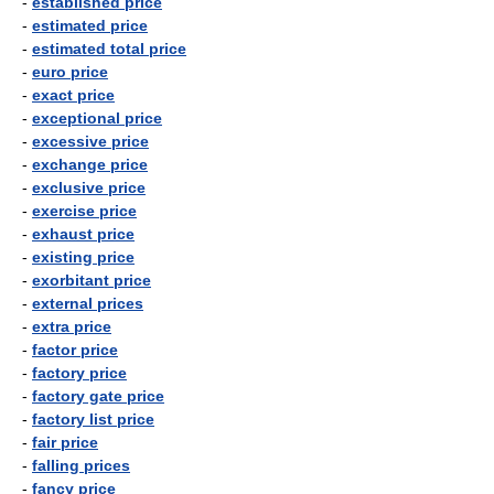
-
established price
-
estimated price
-
estimated total price
-
euro price
-
exact price
-
exceptional price
-
excessive price
-
exchange price
-
exclusive price
-
exercise price
-
exhaust price
-
existing price
-
exorbitant price
-
external prices
-
extra price
-
factor price
-
factory price
-
factory gate price
-
factory list price
-
fair price
-
falling prices
-
fancy price