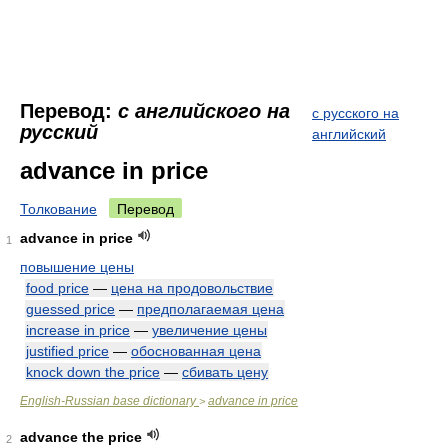
Перевод:
с английского на
с русского на
русский
английский
advance in price
Толкование
Перевод
advance in price
1
повышение цены
food price
—
цена на продовольствие
guessed price
—
предполагаемая цена
increase in price
—
увеличение цены
justified price
—
обоснованная цена
knock down the price
—
сбивать цену
English-Russian base dictionary
advance in price
>
advance the price
2