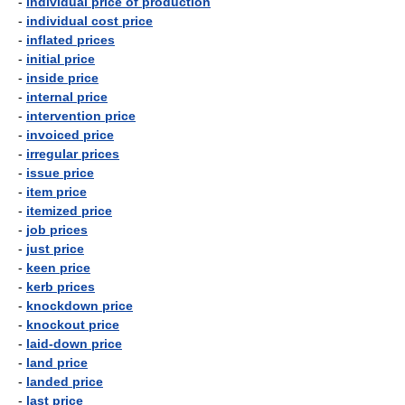
-
individual price of production
-
individual cost price
-
inflated prices
-
initial price
-
inside price
-
internal price
-
intervention price
-
invoiced price
-
irregular prices
-
issue price
-
item price
-
itemized price
-
job prices
-
just price
-
keen price
-
kerb prices
-
knockdown price
-
knockout price
-
laid-down price
-
land price
-
landed price
-
last price