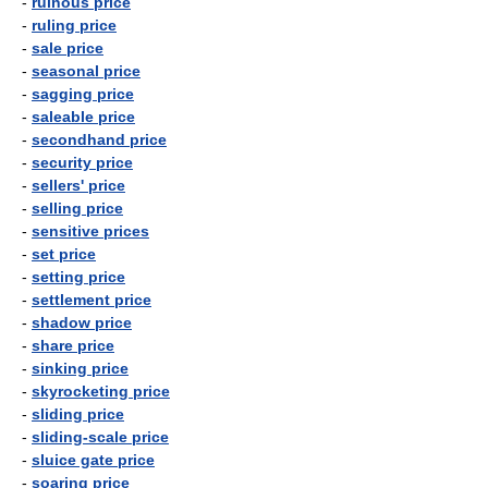
-
ruinous price
-
ruling price
-
sale price
-
seasonal price
-
sagging price
-
saleable price
-
secondhand price
-
security price
-
sellers' price
-
selling price
-
sensitive prices
-
set price
-
setting price
-
settlement price
-
shadow price
-
share price
-
sinking price
-
skyrocketing price
-
sliding price
-
sliding-scale price
-
sluice gate price
-
soaring price