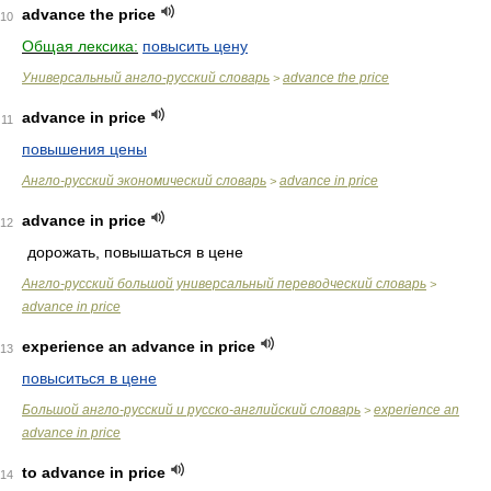
advance the price
10
Общая лексика:
повысить цену
Универсальный англо-русский словарь
advance the price
>
advance in price
11
повышения цены
Англо-русский экономический словарь
advance in price
>
advance in price
12
дорожать, повышаться в цене
Англо-русский большой универсальный переводческий словарь
>
advance in price
experience an advance in price
13
повыситься в цене
Большой англо-русский и русско-английский словарь
experience an
>
advance in price
to advance in price
14