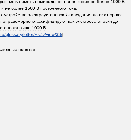
орые
могут
иметь
номинальное
напряжение
не
более
1000
В
и
не
более
1500
В
постоянного
тока
.
ах
устройства
электроустановок
7
-
го
издания
до
сих
пор
все
неправомерно
классифицируют
как
электроустановки
до
становки
выше
1000
В
.
.
ru
/
glossary
/
letter
/%
CD
/
view
/
33
/
]
сновные
понятия