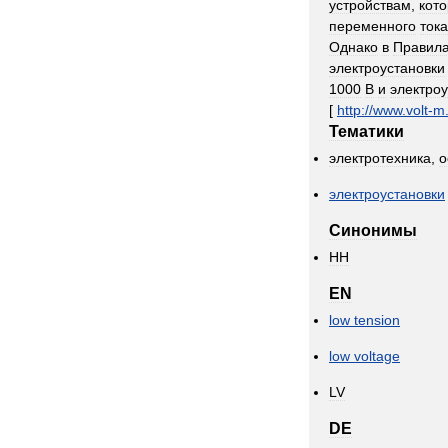
устройствам
,
кот
переменного
тока
Однако
в
Правил
электроустановки
1000
В
и
электроу
[
http:
//
www
.
volt
-
m
Тематики
электротехника
,
о
электроустановки
Синонимы
НН
EN
low
tension
low
voltage
LV
DE