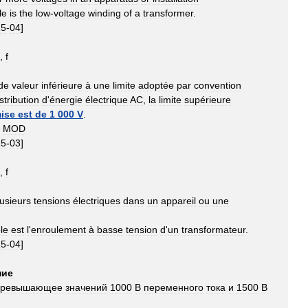
le
is
the
low
-
voltage
winding
of
a
transformer
.
15
-
04
]
),
f
de
valeur
inférieure
à
une
limite
adoptée
par
convention
stribution
d
'
énergie
électrique
AC
,
la
limite
supérieure
ise
est
de
1
000
V
.
MOD
15
-
03
]
),
f
lusieurs
tensions
électriques
dans
un
appareil
ou
une
le
est
l
'
enroulement
à
basse
tension
d
'
un
transformateur
.
15
-
04
]
ние
превышающее
значений
1000
В
переменного
тока
и
1500
В