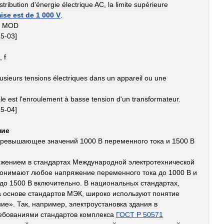
stribution
d
'
énergie
électrique
AC
,
la
limite
supérieure
ise
est
de
1
000
V
.
MOD
15
-
03
]
),
f
lusieurs
tensions
électriques
dans
un
appareil
ou
une
le
est
l
'
enroulement
à
basse
tension
d
'
un
transformateur
.
15
-
04
]
ние
превышающее
значений
1000
В
переменного
тока
и
1500
В
яжением
в
стандартах
Международной
электротехнической
онимают
любое
напряжение
переменного
тока
до
1000
В
и
до
1500
В
включительно
.
В
национальных
стандартах
,
а
основе
стандартов
МЭК
,
широко
используют
понятие
ние
».
Так
,
например
,
электроустановка
здания
в
ебованиями
стандартов
комплекса
ГОСТ
Р
50571