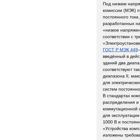
Под
низким
напр
комиссии
(
МЭК
)
п
постоянного
тока
разработанных
н
«
низкое
напряже
соответствии
с
тр
«
Электроустанов
ГОСТ
Р
МЭК
449
введённый
в
дейс
зданий
два
диапа
соответствуют
так
диапазона
II
,
мак
для
электрически
систем
постоянно
В
стандартах
ком
распределения
и
коммутационной
для
эксплуатации
1000
В
и
постоян
«
Устройства
комп
изложены
требов