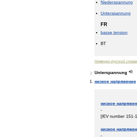
Niederspannung
Unterspannung
FR
basse
tension
BT
Немецко
-
русский
слова
Unterspannung
2
низкое
напряжение
низкое
напряже
-
[
IEV
number
151
-
низкое
напряже
-