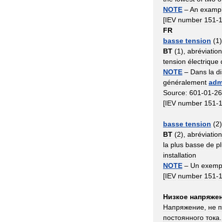
NOTE
–
An
examp
[
IEV
number
151
-
FR
basse
tension
(
1
BT
(
1
),
abréviation
tension
électrique
NOTE
–
Dans
la
di
généralement
adm
Source:
601
-
01
-
26
[
IEV
number
151
-
basse
tension
(
2
BT
(
2
),
abréviation
la
plus
basse
de
p
installation
NOTE
–
Un
exemp
[
IEV
number
151
-
Низкое
напряже
Напряжение
,
не
постоянного
тока
.