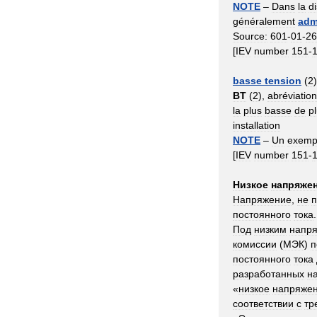
NOTE
–
Dans
la
di
généralement
adm
Source:
601
-
01
-
26
[
IEV
number
151
-
basse
tension
(
2
BT
(
2
),
abréviation
la
plus
basse
de
p
installation
NOTE
–
Un
exemp
[
IEV
number
151
-
Низкое
напряже
Напряжение
,
не
постоянного
тока
.
Под
низким
напр
комиссии
(
МЭК
)
п
постоянного
тока
разработанных
н
«
низкое
напряже
соответствии
с
тр