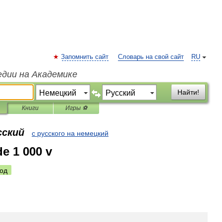
Запомнить сайт
Словарь на свой сайт
RU
едии на Академике
Найти!
Книги
Игры ⚽
сский
с русского на немецкий
de 1 000 v
од