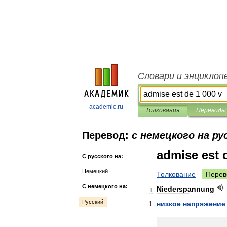
Словари и энциклоп
academic.ru
Толкования
Переводы
Перевод:
с немецкого на ру
admise est 
С русского на:
Немецкий
Толкование
Перев
С немецкого на:
Niederspannung
1
Русский
низкое
напряжение