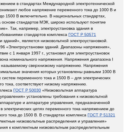
яжением
в
стандартах
Международной
электротехнической
онимают
любое
напряжение
переменного
тока
до
1000
В
и
до
1500
В
включительно
.
В
национальных
стандартах
,
а
основе
стандартов
МЭК
,
широко
используют
понятие
ние
».
Так
,
например
,
электроустановка
здания
в
ебованиями
стандартов
комплекса
ГОСТ
Р
50571
ки
зданий
»,
является
низковольтной
электроустановкой
.
–
96
«
Электроустановки
зданий
.
Диапазоны
напряжения
»,
твие
с
1
января
1997
г
.,
установил
для
электроустановок
зона
номинального
напряжения
.
Напряжения
диапазона
I
называемому
сверхнизкому
напряжению
.
Напряжения
симальные
значения
которых
установлены
равными
1000
В
х
систем
переменного
тока
и
1500
В
–
для
электрических
го
тока
,
соответствуют
низкому
напряжению
.
плекса
ГОСТ
Р
50030
«
Низковольтная
аппаратура
управления
»
установлены
требования
к
низковольтной
аппаратуре
и
аппаратуре
управления
,
предназначенной
в
электрических
цепях
переменного
тока
напряжением
до
ного
тока
до
1500
В
.
В
стандартах
комплекса
ГОСТ
Р
51321
лектные
низковольтные
распределения
и
управления
»
ания
к
комплектным
низковольтным
распределительным