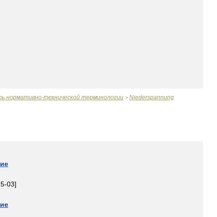
рь
нормативно
-
технической
терминологии
Niederspannung
>
ние
15
-
03
]
ние