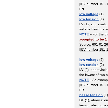
[
IEV
number
151
-
EN
low
voltage
(
1
)
low
tension
(
1
)
LV
(
1
),
abbreviatio
voltage
having
a
v
NOTE
–
For
the
di
accepted
to
be
1
Source:
601
-
01
-
26
[
IEV
number
151
-
low
voltage
(
2
)
low
tension
(
2
)
LV
(
2
),
abbreviatio
the
lowest
of
two
o
NOTE
–
An
examp
[
IEV
number
151
-
FR
basse
tension
(
1
BT
(
1
),
abréviation
tension
électrique