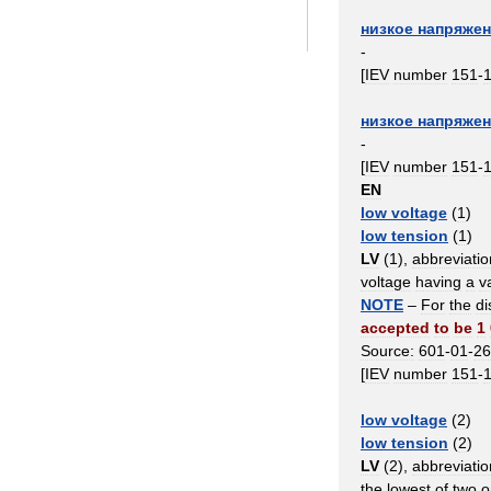
низкое
напряже
-
[
IEV
number
151
-
низкое
напряже
-
[
IEV
number
151
-
EN
low
voltage
(
1
)
low
tension
(
1
)
LV
(
1
),
abbreviatio
voltage
having
a
v
NOTE
–
For
the
di
accepted
to
be
1
Source:
601
-
01
-
26
[
IEV
number
151
-
low
voltage
(
2
)
low
tension
(
2
)
LV
(
2
),
abbreviatio
the
lowest
of
two
o