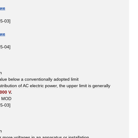
ние
15
-
03
]
ние
15
-
04
]
n
alue
below
a
conventionally
adopted
limit
stribution
of
AC
electric
power
,
the
upper
limit
is
generally
000
V
.
MOD
15
-
03
]
n
r
more
voltages
in
an
apparatus
or
installation