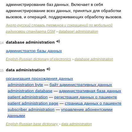
администрирование баз данных. Включает в себя
администрирование всех данных, принятых для обработки
вызовов, и операций, поддерживающих обработку вызовов.
Англо-русский cловарь терминов и сокращений по мобильной
радиосвязи стандарта GSM
database\ administration
>
database administration
14
администратор базы данных
English-Russian dictionary of electronics
database administration
>
data administration
15
организация прохождения данных
administration byte
—
байт административных данных
administration database
—
административная база данных
patient administration
—
регистрация данных о пациенте
patient administration page
—
страница данных о пациенте
subscriber administration
—
управление абонентскими
данными
English-Russian base dictionary
data administration
>