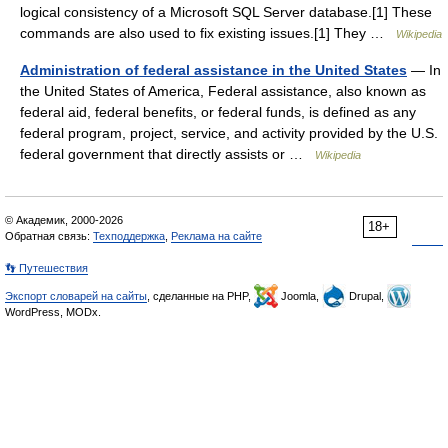
logical consistency of a Microsoft SQL Server database.[1] These
commands are also used to fix existing issues.[1] They …
Wikipedia
Administration of federal assistance in the United States
— In
the United States of America, Federal assistance, also known as
federal aid, federal benefits, or federal funds, is defined as any
federal program, project, service, and activity provided by the U.S.
federal government that directly assists or …
Wikipedia
© Академик, 2000-2026
18+
Обратная связь:
Техподдержка
,
Реклама на сайте
👣 Путешествия
Экспорт словарей на сайты
, сделанные на PHP,
Joomla,
Drupal,
WordPress, MODx.