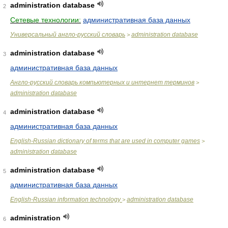
administration database
2
Сетевые технологии:
административная база данных
Универсальный англо-русский словарь
administration database
>
administration database
3
административная база данных
Англо-русский словарь компьютерных и интернет терминов
>
administration database
administration database
4
административная база данных
English-Russian dictionary of terms that are used in computer games
>
administration database
administration database
5
административная база данных
English-Russian information technology
administration database
>
administration
6