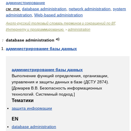
администрирование
см. тж.
database administration
,
network administration
,
system
administration
,
Web-based administration
Англо-русский толковый словарь терминов и сокращений по ВТ,
Интернету и программированию.
administration
>
database administration
7
администрирование базы данных
администрирование базы данных
Выполнение функций определения, организации,
управления и защиты данных в базе (ДСТУ 2874).
[Домарев В.В. Безопасность информационных
технологий. Системный подход.]
Тематики
защита информации
EN
database administration