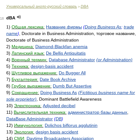
Универсальный англо-русский словарь
DBA
>
dBA
18
1)
Общая лексика:
Название фирмы
(
Doing Business As
;
trade
name
)
, Doctorate in Business Administration, торговое название,
Doctorate of Business Administration
2)
Медицина:
Diamond-Blackfan anemia
3)
Латинский язык:
De Bellis Antiquitatis
4)
Военный термин:
Database Administrator
(or Administration)
5)
Техника:
design-basis accident
6)
Шутливое выражение:
Do Bugger All
7)
Бухгалтерия:
Date Book Archive
8)
Грубое выражение:
Dumb But Assertive
9)
Сокращение:
Doing Business As
(Fictitious business name for
sole proprietor)
, Dominant Battlefield Awareness
10)
Электроника:
Adjusted decibel
11)
Вычислительная техника:
администратор базы данных
,
DataBase Administrator
(
DB
)
12)
Иммунология:
Dolichos biflorus agglutinin
13)
Экология:
design basis accident
14)
СМИ:
Daytime Broadcasters Association