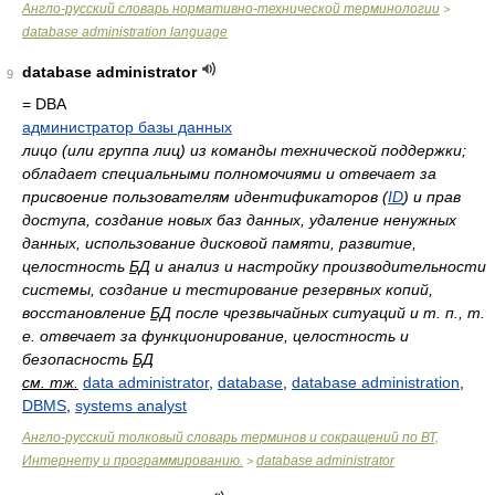
Англо-русский словарь нормативно-технической терминологии
>
database administration language
database administrator
9
= DBA
администратор базы данных
лицо (или группа лиц) из команды технической поддержки;
обладает специальными полномочиями и отвечает за
присвоение пользователям идентификаторов (
ID
) и прав
доступа, создание новых баз данных, удаление ненужных
данных, использование дисковой памяти, развитие,
целостность
БД
и анализ и настройку производительности
системы, создание и тестирование резервных копий,
восстановление
БД
после чрезвычайных ситуаций и т. п., т.
е. отвечает за функционирование, целостность и
безопасность
БД
см. тж.
data administrator
,
database
,
database administration
,
DBMS
,
systems analyst
Англо-русский толковый словарь терминов и сокращений по ВТ,
Интернету и программированию.
database administrator
>