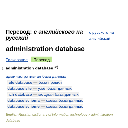
Перевод:
с английского на
с русского на
русский
английский
administration database
Толкование
Перевод
administration database
1
административная база данных
rule database
—
база правил
database site
—
узел базы данных
rich database
—
мощная база данных
database schema
—
схема базы данных
database scheme
—
схема базы данных
English-Russian dictionary of Information technology
administration
>
database