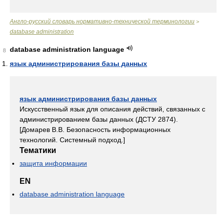
Англо-русский словарь нормативно-технической терминологии
>
database administration
database administration language
8
язык администрирования базы данных
язык администрирования базы данных
Искусственный язык для описания действий, связанных с
администрированием базы данных (ДСТУ 2874).
[Домарев В.В. Безопасность информационных
технологий. Системный подход.]
Тематики
защита информации
EN
database administration language