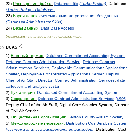
22)
Расширение файла:
Database file
(Turbo Prolog)
, Database
(Turbo Prolog - DataEase)
23)
Карачаганак:
система администрирования баз данных
(Database Administrator Skills)
24)
Базы данных:
Data Base Access
Универсальный англо-русский словарь
dba
>
DCAS
20
1)
Военный термин:
Database Commitment Accounting System
,
Defense Contract Administration Service
,
Defense Contract
Administration Services
,
Deployable Communications Applications
Shelter
,
Deployable Consolidated Applications Server
,
Deputy
Chief of Air Staff
,
Director
,
Contract Administration Services
,
data
collection and analysis system
2)
Бухгалтерия:
Databased Commitment Accounting System
3)
Сокращение:
Defense Contract Administration Services
(
USA
)
,
Deputy Chief of the Air Staff, Digital Core Avionics System, Director
of Civil Air Service
4)
Общественная организация:
Denton County Autism Society
5)
Международные перевозки:
Distribution Cost Analysis System
(система анализа распределения расходов)
, Distribution Cost