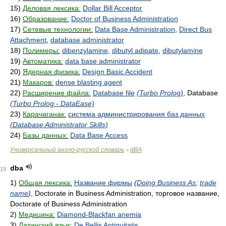
15)
Деловая лексика:
Dollar Bill Acceptor
16)
Образование:
Doctor of Business Administration
17)
Сетевые технологии:
Data Base Administration
,
Direct Bus
Attachment
,
database administrator
18)
Полимеры:
dibenzylamine
,
dibutyl adipate
,
dibutylamine
19)
Автоматика:
data base administrator
20)
Ядерная физика:
Design Basic Accident
21)
Макаров:
dense blasting agent
22)
Расширение файла:
Database file
(Turbo Prolog)
, Database
(Turbo Prolog - DataEase)
23)
Карачаганак:
система администрирования баз данных
(Database Administrator Skills)
24)
Базы данных:
Data Base Access
Универсальный англо-русский словарь
dBA
>
dba
19
1)
Общая лексика:
Название фирмы
(
Doing Business As
;
trade
name
)
, Doctorate in Business Administration, торговое название,
Doctorate of Business Administration
2)
Медицина:
Diamond-Blackfan anemia
3)
Латинский язык:
De Bellis Antiquitatis