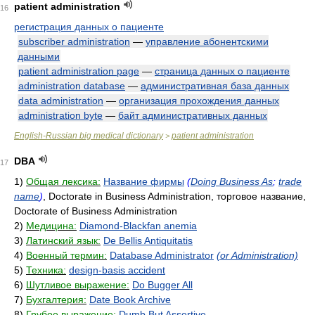
patient administration
16
регистрация данных о пациенте
subscriber administration
—
управление абонентскими
данными
patient administration page
—
страница данных о пациенте
administration database
—
административная база данных
data administration
—
организация прохождения данных
administration byte
—
байт административных данных
English-Russian big medical dictionary
patient administration
>
DBA
17
1)
Общая лексика:
Название фирмы
(
Doing Business As
;
trade
name
)
, Doctorate in Business Administration, торговое название,
Doctorate of Business Administration
2)
Медицина:
Diamond-Blackfan anemia
3)
Латинский язык:
De Bellis Antiquitatis
4)
Военный термин:
Database Administrator
(or Administration)
5)
Техника:
design-basis accident
6)
Шутливое выражение:
Do Bugger All
7)
Бухгалтерия:
Date Book Archive
8)
Грубое выражение:
Dumb But Assertive