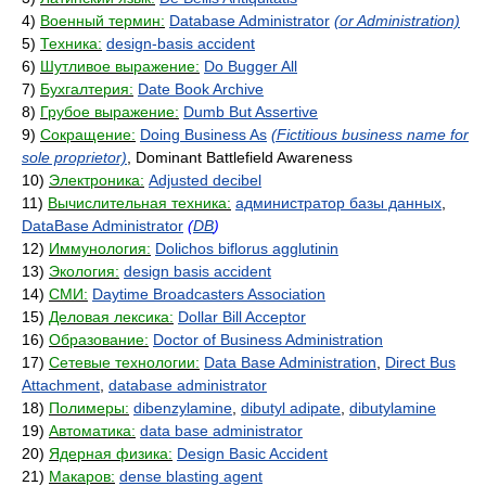
4)
Военный термин:
Database Administrator
(or Administration)
5)
Техника:
design-basis accident
6)
Шутливое выражение:
Do Bugger All
7)
Бухгалтерия:
Date Book Archive
8)
Грубое выражение:
Dumb But Assertive
9)
Сокращение:
Doing Business As
(Fictitious business name for
sole proprietor)
, Dominant Battlefield Awareness
10)
Электроника:
Adjusted decibel
11)
Вычислительная техника:
администратор базы данных
,
DataBase Administrator
(
DB
)
12)
Иммунология:
Dolichos biflorus agglutinin
13)
Экология:
design basis accident
14)
СМИ:
Daytime Broadcasters Association
15)
Деловая лексика:
Dollar Bill Acceptor
16)
Образование:
Doctor of Business Administration
17)
Сетевые технологии:
Data Base Administration
,
Direct Bus
Attachment
,
database administrator
18)
Полимеры:
dibenzylamine
,
dibutyl adipate
,
dibutylamine
19)
Автоматика:
data base administrator
20)
Ядерная физика:
Design Basic Accident
21)
Макаров:
dense blasting agent