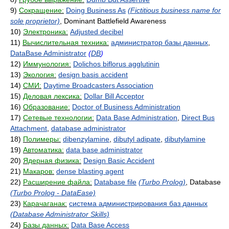
9)
Сокращение:
Doing Business As
(Fictitious business name for
sole proprietor)
, Dominant Battlefield Awareness
10)
Электроника:
Adjusted decibel
11)
Вычислительная техника:
администратор базы данных
,
DataBase Administrator
(
DB
)
12)
Иммунология:
Dolichos biflorus agglutinin
13)
Экология:
design basis accident
14)
СМИ:
Daytime Broadcasters Association
15)
Деловая лексика:
Dollar Bill Acceptor
16)
Образование:
Doctor of Business Administration
17)
Сетевые технологии:
Data Base Administration
,
Direct Bus
Attachment
,
database administrator
18)
Полимеры:
dibenzylamine
,
dibutyl adipate
,
dibutylamine
19)
Автоматика:
data base administrator
20)
Ядерная физика:
Design Basic Accident
21)
Макаров:
dense blasting agent
22)
Расширение файла:
Database file
(Turbo Prolog)
, Database
(Turbo Prolog - DataEase)
23)
Карачаганак:
система администрирования баз данных
(Database Administrator Skills)
24)
Базы данных:
Data Base Access