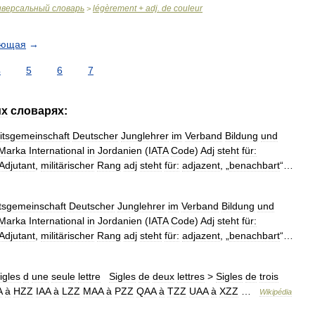
иверсальный
словарь
légèrement
+
adj
.
de
couleur
>
ующая
→
4
5
6
7
их
словарях:
itsgemeinschaft
Deutscher
Junglehrer
im
Verband
Bildung
und
Marka
International
in
Jordanien
(
IATA
Code
)
Adj
steht
für:
Adjutant
,
militärischer
Rang
adj
steht
für:
adjazent
, „
benachbart
“…
tsgemeinschaft
Deutscher
Junglehrer
im
Verband
Bildung
und
Marka
International
in
Jordanien
(
IATA
Code
)
Adj
steht
für:
Adjutant
,
militärischer
Rang
adj
steht
für:
adjazent
, „
benachbart
“…
igles
d
une
seule
lettre
Sigles
de
deux
lettres
>
Sigles
de
trois
A
à
HZZ
IAA
à
LZZ
MAA
à
PZZ
QAA
à
TZZ
UAA
à
XZZ
…
Wikipédia