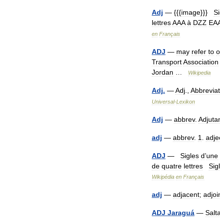
Adj
— {{{
image
}}}
Si
lettres
AAA
à
DZZ
EA
en
Français
ADJ
—
may
refer
to
o
Transport
Association
Jordan
…
Wikipedia
Adj
.
—
Adj
.,
Abbreviat
Universal
-
Lexikon
Adj
—
abbrev
.
Adjuta
adj
—
abbrev
.
1
.
adje
ADJ
—
Sigles
d
’
une
de
quatre
lettres
Sig
Wikipédia
en
Français
adj
—
adjacent
;
adjoi
ADJ
Jaraguá
—
Salt