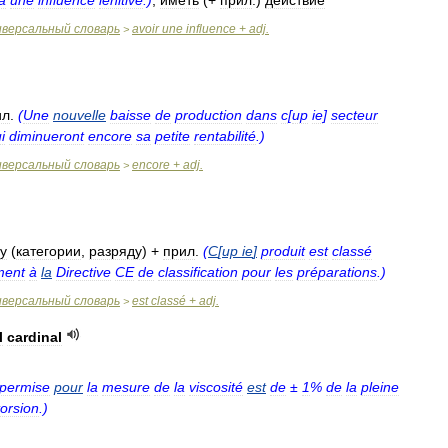
a
une
influence
lénitive
.)
,
иметь
(+
прил
.)
действие
иверсальный
словарь
avoir
une
influence
+
adj
.
>
ил
.
(
Une
nouvelle
baisse
de
production
dans
c
[
up
ie
]
secteur
i
diminueront
encore
sa
petite
rentabilité
.)
иверсальный
словарь
encore
+
adj
.
>
у
(
категории
,
разряду
) +
прил
.
(
C
[
up
ie
]
produit
est
classé
ment
à
la
Directive
CE
de
classification
pour
les
préparations
.)
иверсальный
словарь
est
classé
+
adj
.
>
l
cardinal
permise
pour
la
mesure
de
la
viscosité
est
de
±
1
%
de
la
pleine
torsion
.)