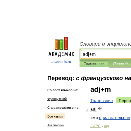
Словари и энциклоп
academic.ru
Толкования
Переводы
Перевод:
с французского на
adj+m
Со всех языков на:
Французский
Толкование
Перев
С французского на:
adj
1
Все языки
имя
прилагательное
Английский
БФРС
adj
>