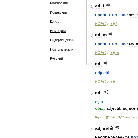
Болгарский
adj
f
2
Испанский
прилагательное
жен
Кечуа
БФРС
adj
f
>
Немецкий
adj
m
3
Нидерландский
прилагательное
муж
Португальский
БФРС
adj
m
>
Русский
adj
4
adjectif
БФРС
adj
>
adj
.
5
сущ
.
общ
.
adjectif
,
adjacen
Французско
-
русский
ун
adj
indéf
6
неопределённое
при