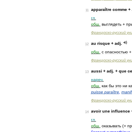
apparaître
comme
+
11
гл
.
общ
.
выглядеть
+
пр
Французско
-
русский
ун
au
risque
+
adj
.
12
общ
.
с
опасностью
Французско
-
русский
ун
aussi
+
adj
. +
que
ce
13
нареч
.
общ
.
как
бы
это
ни
к
puisse
paraître
,
manif
Французско
-
русский
ун
avoir
une
influence
14
гл
.
общ
.
оказывать
(+
пр