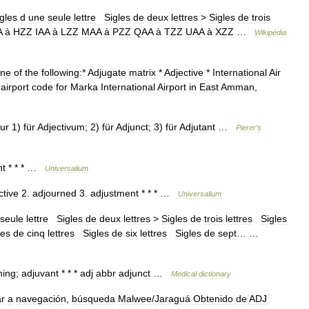
gles
d
une
seule
lettre
Sigles
de
deux
lettres
>
Sigles
de
trois
A
à
HZZ
IAA
à
LZZ
MAA
à
PZZ
QAA
à
TZZ
UAA
à
XZZ
…
Wikipédia
ne
of
the
following:
*
Adjugate
matrix
*
Adjective
*
International
Air
airport
code
for
Marka
International
Airport
in
East
Amman
,
ur
1
)
für
Adjectivum
;
2
)
für
Adjunct
;
3
)
für
Adjutant
…
Pierer
'
s
nt
* * * …
Universalium
ctive
2
.
adjourned
3
.
adjustment
* * * …
Universalium
seule
lettre
Sigles
de
deux
lettres
>
Sigles
de
trois
lettres
Sigles
les
de
cinq
lettres
Sigles
de
six
lettres
Sigles
de
sept
… …
ning
;
adjuvant
* * *
adj
abbr
adjunct
…
Medical
dictionary
ar
a
navegación
,
búsqueda
Malwee
/
Jaraguá
Obtenido
de
ADJ