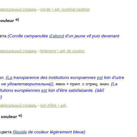
иверсальный
словарь
est
de
+
adj
.
numéral
cardinal
>
couleur
ета
(
Corolle
campanulée
d
'
abord
d
'
un
jaune
vif
puis
devenant
иверсальный
словарь
fortement
+
adj
.
de
couleur
>
ил
.
(
La
transparence
des
institutions
europэennes
est
loin
d
'
шtre
не
удовлетворительна
))
,
явно
+
прил
.
с
отриц
.
знач
.
(
La
itutions
européennes
est
loin
d
'
être
satisfaisante
. (
àâíî
))
иверсальный
словарь
loin
d
'
être
+
adj
.
>
couleur
.
цвета
(
liquide
de
couleur
légèrement
bleue
)