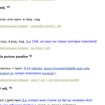
adj
.
илаг
.
или
прич
.
в
твор
.
пад
.
иверсальный
словарь
apparaître
comme
+
adj
.
>
+
сущ
.
в
род
.
пад
.
(
Le
Chili
,
un
pays
au
risque
sismique
important
)
иверсальный
словарь
au
risque
+
adj
.
>
la
puisse
paraître
азалось
+
прил
.
(
Les
plantes
,
aussi
invraisemblable
que
cela
estent
un
certain
éclectisme
musical
.)
иверсальный
словарь
aussi
+
adj
. +
que
cela
puisse
paraître
>
+
adj
.
ил
.)
действие
(
Le
contact
avec
l
'
usine
se
fait
au
vestiaire
dont