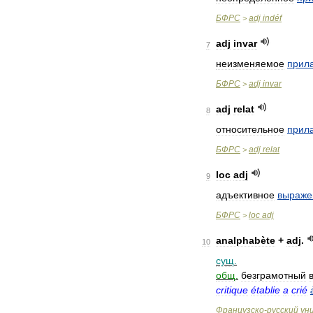
БФРС
adj
indéf
>
adj
invar
7
неизменяемое
прил
БФРС
adj
invar
>
adj
relat
8
относительное
прил
БФРС
adj
relat
>
loc
adj
9
адъективное
выраже
БФРС
loc
adj
>
analphabète
+
adj
.
10
сущ
.
общ
.
безграмотный
critique
établie
a
crié
Французско
-
русский
ун