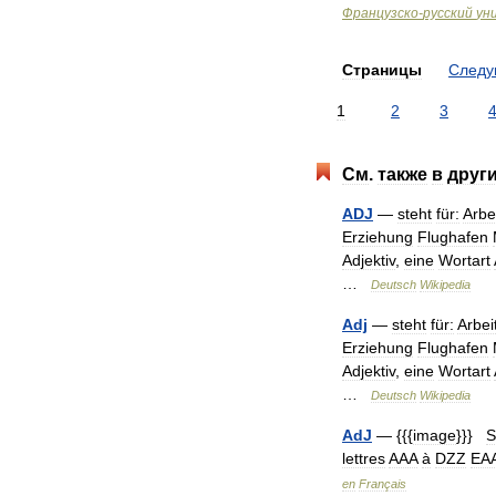
Французско
-
русский
ун
Страницы
След
1
2
3
См
.
также
в
друг
ADJ
—
steht
für:
Arbe
Erziehung
Flughafen
Adjektiv
,
eine
Wortart
…
Deutsch
Wikipedia
Adj
—
steht
für:
Arbei
Erziehung
Flughafen
Adjektiv
,
eine
Wortart
…
Deutsch
Wikipedia
AdJ
— {{{
image
}}}
S
lettres
AAA
à
DZZ
EA
en
Français