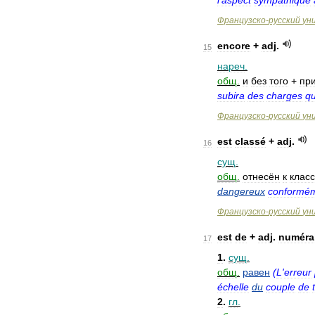
l
'
aspect
sympathique
Французско
-
русский
ун
encore
+
adj
.
15
нареч
.
общ
.
и
без
того
+
пр
subira
des
charges
qu
Французско
-
русский
ун
est
classé
+
adj
.
16
сущ
.
общ
.
отнесён
к
класс
dangereux
conformé
Французско
-
русский
ун
est
de
+
adj
.
numéra
17
1
.
сущ
.
общ
.
равен
(
L
'
erreur
échelle
du
couple
de
2
.
гл
.