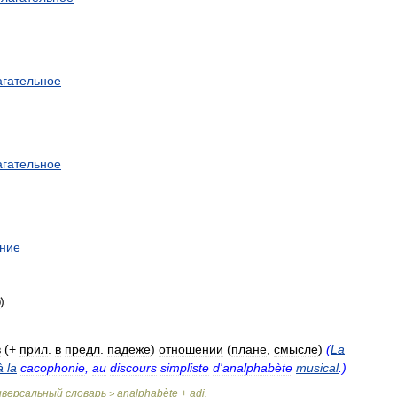
агательное
агательное
ние
в
(+
прил
.
в
предл
.
падеже
)
отношении
(
плане
,
смысле
)
(
La
à
la
cacophonie
,
au
discours
simpliste
d
'
analphabète
musical
.)
иверсальный
словарь
analphabète
+
adj
.
>