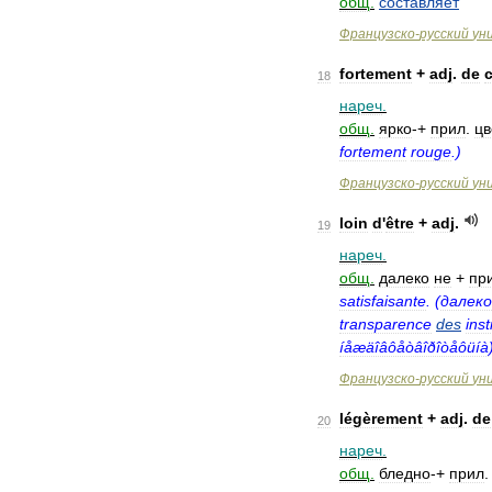
общ
.
составляет
Французско
-
русский
ун
fortement
+
adj
.
de
18
нареч
.
общ
.
ярко
-+
прил
.
цв
fortement
rouge
.)
Французско
-
русский
ун
loin
d
'
être
+
adj
.
19
нареч
.
общ
.
далеко
не
+
пр
satisfaisante
. (
далеко
transparence
des
inst
íåæäîâôåòâîðîòåôüíà
Французско
-
русский
ун
légèrement
+
adj
.
de
20
нареч
.
общ
.
бледно
-+
прил