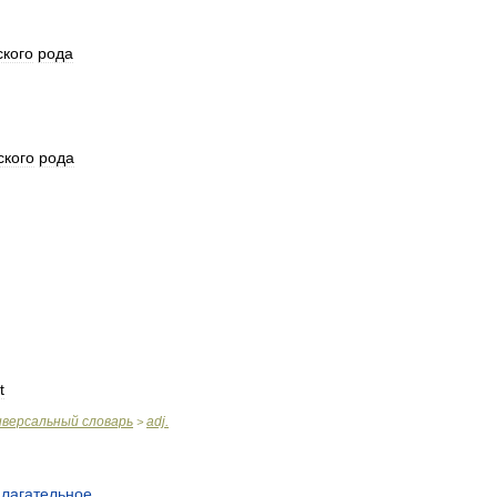
ского
рода
ского
рода
t
иверсальный
словарь
adj
.
>
лагательное