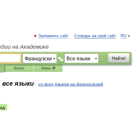
Запомнить сайт
Словарь на свой сайт
RU
едии на Академике
Найти!
Книги
Игры ⚽
 все языки
со всех языков на французский
од